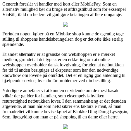
Generelt foreslår vi handler med kort eller MobilePay. Som en
alternativ mulighed bør du bruge et afdragstilbud som for eksempel
ViaBill, ifald du hellere vil godtgøre betalingen af flere omgange.
Forinden nogen køber på en Mixbike shop kunne de egentlig tage
stilling til shoppens handelsbetingelser, dog er det ofte ikke særlig
spændende.
Et andet alternativ er at granske om webshoppen er e-mærket
medlem, grundet at det typisk er en erklæring om at online
webshoppen overholder dansk lovgivning, foruden at netbutikken
fra tid til anden besigtiges af eksperter som har den nødvendige
knowhow om lovene på området. Det er en rigtig god anledning til
hjælpende service, hvis du får problemer ved din bestilling.
Yderligere anbefaler vi at kunden er vidende om de mest basale
vilkår der gælder for handlen, som eksempelvis hvilken
returrettighed netbutikken lover. I den sammenhæng er det desuden
afgørende, at man når som helst sikrer ens faktura e-mail, så man
fremadrettet vil kunne bevise købet af Klokke Ding Dong Lysegrøn,
6cm, ligegyldigt om man er på shopping til en dame eller herre.