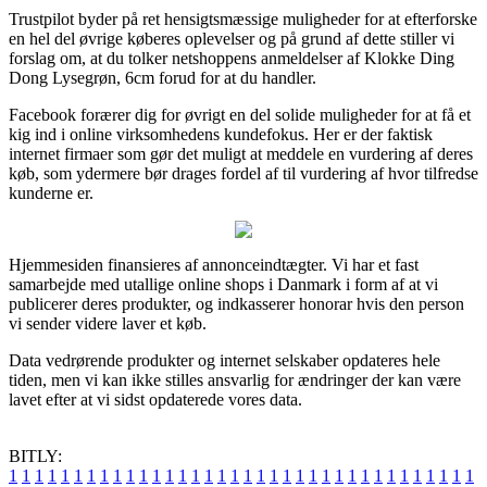
Trustpilot byder på ret hensigtsmæssige muligheder for at efterforske
en hel del øvrige køberes oplevelser og på grund af dette stiller vi
forslag om, at du tolker netshoppens anmeldelser af Klokke Ding
Dong Lysegrøn, 6cm forud for at du handler.
Facebook forærer dig for øvrigt en del solide muligheder for at få et
kig ind i online virksomhedens kundefokus. Her er der faktisk
internet firmaer som gør det muligt at meddele en vurdering af deres
køb, som ydermere bør drages fordel af til vurdering af hvor tilfredse
kunderne er.
Hjemmesiden finansieres af annonceindtægter. Vi har et fast
samarbejde med utallige online shops i Danmark i form af at vi
publicerer deres produkter, og indkasserer honorar hvis den person
vi sender videre laver et køb.
Data vedrørende produkter og internet selskaber opdateres hele
tiden, men vi kan ikke stilles ansvarlig for ændringer der kan være
lavet efter at vi sidst opdaterede vores data.
BITLY:
1
1
1
1
1
1
1
1
1
1
1
1
1
1
1
1
1
1
1
1
1
1
1
1
1
1
1
1
1
1
1
1
1
1
1
1