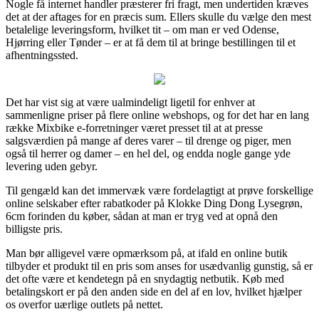
Nogle få internet handler præsterer fri fragt, men undertiden kræves
det at der aftages for en præcis sum. Ellers skulle du vælge den mest
betalelige leveringsform, hvilket tit – om man er ved Odense,
Hjørring eller Tønder – er at få dem til at bringe bestillingen til et
afhentningssted.
Det har vist sig at være ualmindeligt ligetil for enhver at
sammenligne priser på flere online webshops, og for det har en lang
række Mixbike e-forretninger været presset til at at presse
salgsværdien på mange af deres varer – til drenge og piger, men
også til herrer og damer – en hel del, og endda nogle gange yde
levering uden gebyr.
Til gengæld kan det immervæk være fordelagtigt at prøve forskellige
online selskaber efter rabatkoder på Klokke Ding Dong Lysegrøn,
6cm forinden du køber, sådan at man er tryg ved at opnå den
billigste pris.
Man bør alligevel være opmærksom på, at ifald en online butik
tilbyder et produkt til en pris som anses for usædvanlig gunstig, så er
det ofte være et kendetegn på en snydagtig netbutik. Køb med
betalingskort er på den anden side en del af en lov, hvilket hjælper
os overfor uærlige outlets på nettet.