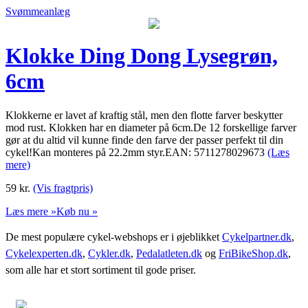
Svømmeanlæg
Klokke Ding Dong Lysegrøn,
6cm
Klokkerne er lavet af kraftig stål, men den flotte farver beskytter
mod rust. Klokken har en diameter på 6cm.De 12 forskellige farver
gør at du altid vil kunne finde den farve der passer perfekt til din
cykel!Kan monteres på 22.2mm styr.EAN: 5711278029673
(Læs
mere)
59
kr.
(Vis fragtpris)
Læs mere »
Køb nu »
De mest populære cykel-webshops er i øjeblikket
Cykelpartner.dk
,
Cykelexperten.dk
,
Cykler.dk
,
Pedalatleten.dk
og
FriBikeShop.dk
,
som alle har et stort sortiment til gode priser.