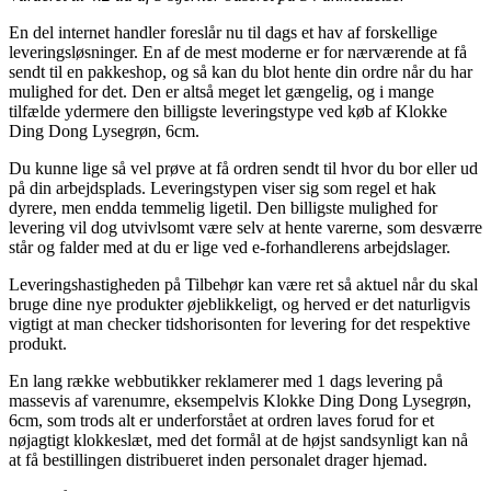
En del internet handler foreslår nu til dags et hav af forskellige
leveringsløsninger. En af de mest moderne er for nærværende at få
sendt til en pakkeshop, og så kan du blot hente din ordre når du har
mulighed for det. Den er altså meget let gængelig, og i mange
tilfælde ydermere den billigste leveringstype ved køb af Klokke
Ding Dong Lysegrøn, 6cm.
Du kunne lige så vel prøve at få ordren sendt til hvor du bor eller ud
på din arbejdsplads. Leveringstypen viser sig som regel et hak
dyrere, men endda temmelig ligetil. Den billigste mulighed for
levering vil dog utvivlsomt være selv at hente varerne, som desværre
står og falder med at du er lige ved e-forhandlerens arbejdslager.
Leveringshastigheden på Tilbehør kan være ret så aktuel når du skal
bruge dine nye produkter øjeblikkeligt, og herved er det naturligvis
vigtigt at man checker tidshorisonten for levering for det respektive
produkt.
En lang række webbutikker reklamerer med 1 dags levering på
massevis af varenumre, eksempelvis Klokke Ding Dong Lysegrøn,
6cm, som trods alt er underforstået at ordren laves forud for et
nøjagtigt klokkeslæt, med det formål at de højst sandsynligt kan nå
at få bestillingen distribueret inden personalet drager hjemad.