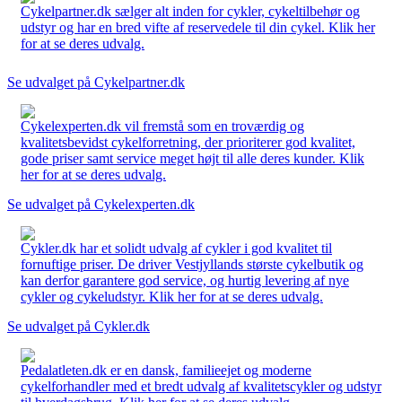
Cykelpartner.dk sælger alt inden for cykler, cykeltilbehør og
udstyr og har en bred vifte af reservedele til din cykel. Klik her
for at se deres udvalg.
Se udvalget på Cykelpartner.dk
Cykelexperten.dk vil fremstå som en troværdig og
kvalitetsbevidst cykelforretning, der prioriterer god kvalitet,
gode priser samt service meget højt til alle deres kunder. Klik
her for at se deres udvalg.
Se udvalget på Cykelexperten.dk
Cykler.dk har et solidt udvalg af cykler i god kvalitet til
fornuftige priser. De driver Vestjyllands største cykelbutik og
kan derfor garantere god service, og hurtig levering af nye
cykler og cykeludstyr. Klik her for at se deres udvalg.
Se udvalget på Cykler.dk
Pedalatleten.dk er en dansk, familieejet og moderne
cykelforhandler med et bredt udvalg af kvalitetscykler og udstyr