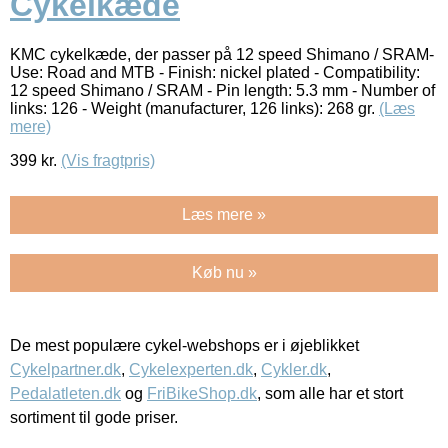
Cykelkæde
KMC cykelkæde, der passer på 12 speed Shimano / SRAM-
Use: Road and MTB - Finish: nickel plated - Compatibility:
12 speed Shimano / SRAM - Pin length: 5.3 mm - Number of
links: 126 - Weight (manufacturer, 126 links): 268 gr.
(Læs
mere)
399
kr.
(Vis fragtpris)
Læs mere »
Køb nu »
De mest populære cykel-webshops er i øjeblikket
Cykelpartner.dk
,
Cykelexperten.dk
,
Cykler.dk
,
Pedalatleten.dk
og
FriBikeShop.dk
, som alle har et stort
sortiment til gode priser.