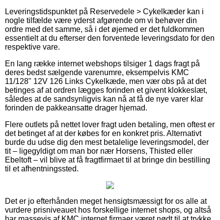
Leveringstidspunktet på Reservedele > Cykelkæder kan i
nogle tilfælde være yderst afgørende om vi behøver din
ordre med det samme, så i det øjemed er det fuldkommen
essentielt at du efterser den forventede leveringsdato for den
respektive vare.
En lang række internet webshops tilsiger 1 dags fragt på
deres bedst sælgende varenumre, eksempelvis KMC
11/128" 12V 126 Links Cykelkæde, men vær obs på at det
betinges af at ordren lægges forinden et givent klokkeslæt,
således at de sandsynligvis kan nå at få de nye varer klar
forinden de pakkeansatte drager hjemad.
Flere outlets på nettet lover fragt uden betaling, men oftest er
det betinget af at der købes for en konkret pris. Alternativt
burde du udse dig den mest betalelige leveringsmodel, der
tit – ligegyldigt om man bor nær Horsens, Thisted eller
Ebeltoft – vil blive at få fragtfirmaet til at bringe din bestilling
til et afhentningssted.
Det er jo efterhånden meget hensigtsmæssigt for os alle at
vurdere prisniveauet hos forskellige internet shops, og altså
har massevis af KMC internet firmaer været nødt til at trykke