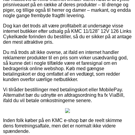
prisniveauet på en række af deres produkter – til drenge og
piger, og tillige også til herrer og damer – markant, og endda
nogle gange frembyde fragtfri levering.
Dog kan det trods alt være profitabelt at undersøge visse
internet butikker efter udsalg på KMC 11/128" 12V 126 Links
Cykelkæde forinden du bestiller, så du er sikker på at antage
den mest attraktive pris.
Du må trods alt ikke overse, at ifald en internet handler
reklamerer produkter til en pris som virker usædvanlig god,
så kunne det i nogle tilfælde være et faresignal om en
bedragerisk online webshop. Køb med gængse
betalingskort er dog omfattet af en vedtægt, som redder
kunden overfor uærlige netbutikker.
Vi tilråder bestillinger med betalingskort eller MobilePay.
Alternativt bør du udnytte en afdragsordning fra fx ViaBill,
ifald du vil betale omkostningerne senere.
Inden folk køber på en KMC e-shop bør de reelt skimme
dens forretningsaftale, men det er normalt ikke videre
spændende.