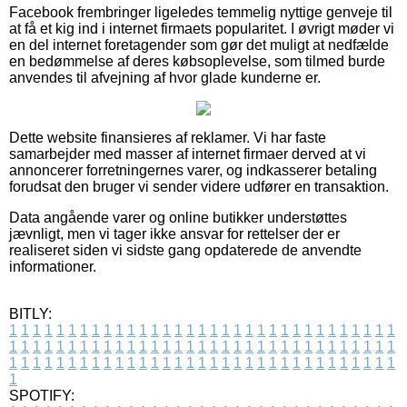
Facebook frembringer ligeledes temmelig nyttige genveje til
at få et kig ind i internet firmaets popularitet. I øvrigt møder vi
en del internet foretagender som gør det muligt at nedfælde
en bedømmelse af deres købsoplevelse, som tilmed burde
anvendes til afvejning af hvor glade kunderne er.
Dette website finansieres af reklamer. Vi har faste
samarbejder med masser af internet firmaer derved at vi
annoncerer forretningernes varer, og indkasserer betaling
forudsat den bruger vi sender videre udfører en transaktion.
Data angående varer og online butikker understøttes
jævnligt, men vi tager ikke ansvar for rettelser der er
realiseret siden vi sidste gang opdaterede de anvendte
informationer.
BITLY:
1
1
1
1
1
1
1
1
1
1
1
1
1
1
1
1
1
1
1
1
1
1
1
1
1
1
1
1
1
1
1
1
1
1
1
1
1
1
1
1
1
1
1
1
1
1
1
1
1
1
1
1
1
1
1
1
1
1
1
1
1
1
1
1
1
1
1
1
1
1
1
1
1
1
1
1
1
1
1
1
1
1
1
1
1
1
1
1
1
1
1
1
1
1
1
1
1
1
1
1
SPOTIFY: