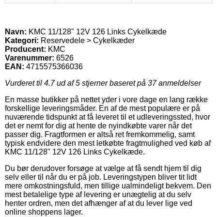
Navn:
KMC 11/128" 12V 126 Links Cykelkæde
Kategori:
Reservedele > Cykelkæder
Producent:
KMC
Varenummer:
6526
EAN:
4715575366036
Vurderet til
4.7
ud af 5 stjerner baseret på
37
anmeldelser
En masse butikker på nettet yder i vore dage en lang række
forskellige leveringsmåder. En af de mest populære er på
nuværende tidspunkt at få leveret til et udleveringssted, hvor
det er nemt for dig at hente de nyindkøbte varer når det
passer dig. Fragtformen er altså ret fremkommelig, samt
typisk endvidere den mest letkøbte fragtmulighed ved køb af
KMC 11/128" 12V 126 Links Cykelkæde.
Du bør derudover forsøge at vælge at få sendt hjem til dig
selv eller til når du er på job. Leveringstypen bliver tit lidt
mere omkostningsfuld, men tillige ualmindeligt bekvem. Den
mest betalelige type af levering er unægtelig at du selv
henter ordren, men det afhænger af at du lever lige ved
online shoppens lager.