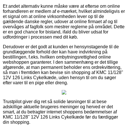
Et andet alternativ kunne måske være at efterse om online
forhandleren er medlem af e-mærket, hvilket almindeligvis er
et signal om at online virksomheden lever op til de
gældende danske regler, udover at online firmaet af og til
overvåges af fagfolk som mestrer reglerne på området. Dette
er en god chance for bistand, ifald du bliver udsat for
udfordringer i processen med dit køb.
Derudover er det godt at kunden er hensynstagende til de
grundlæggende forhold der kan have indvirkning på
bestillingen, f.eks. hvilken ombytningsrettighed online
webshoppen garanterer. I den sammenhæng er det tillige
afgørende, at man permanent beholder ens ordrekvittering,
så man i fremtiden kan bevise sin shopping af KMC 11/128"
12V 126 Links Cykelkæde, uden hensyn til om du søger
efter varer til en pige eller dreng.
Trustpilot giver dig ret så solide løsninger til at bese
adskillige aktuelle brugeres meninger og herved er det
smart, at du betragter internet shoppens bedømmelser af
KMC 11/128" 12V 126 Links Cykelkæde før du færdiggør
din shopping.