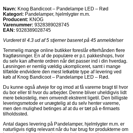
Navn:
Knog Bandicoot – Pandelampe LED – Rød
Kategori:
Pandelamper, hjelmlygter m.m.
Producent:
KNOG
Varenummer:
9328389028745
EAN:
9328389028745
Vurderet til
4.3
ud af 5 stjerner baseret på
45
anmeldelser
Temmelig mange online butikker foreslår efterhånden flere
fragtløsninger. En af de populære er p.t. pakkeshops, hvor
du selv kan afhente ordren når det passer ind i din hverdag.
Løsningen er nemlig vældig ukompliceret, samt i mange
tilfælde endvidere den mest letkøbte type af levering ved
køb af Knog Bandicoot – Pandelampe LED – Rød.
Du kunne også afveje for og imod at få varerne bragt til hvor
du bor eller til hvor du arbejder. Denne bliver uheldigvis lidt
mere bekostelig, men omvendt ekstremt ligetil. Den billigste
leveringsmetode er unægtelig at du selv henter varerne,
men den mulighed betinges af at du er tæt på e-firmaets
tilholdssted.
Antal dages levering på Pandelamper, hjelmlygter m.m. er
naturligvis rigtig relevant når du har brug for produkterne om