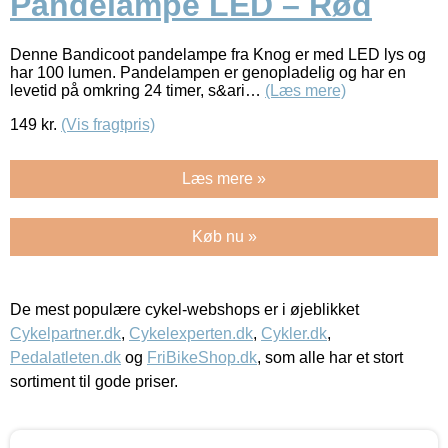
Pandelampe LED – Rød
Denne Bandicoot pandelampe fra Knog er med LED lys og
har 100 lumen. Pandelampen er genopladelig og har en
levetid på omkring 24 timer, s&ari…
(Læs mere)
149
kr.
(Vis fragtpris)
Læs mere »
Køb nu »
De mest populære cykel-webshops er i øjeblikket
Cykelpartner.dk
,
Cykelexperten.dk
,
Cykler.dk
,
Pedalatleten.dk
og
FriBikeShop.dk
, som alle har et stort
sortiment til gode priser.