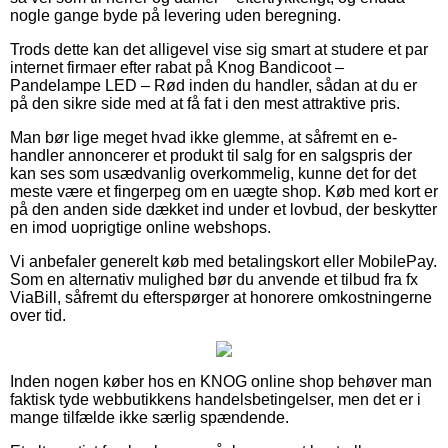
nogle gange byde på levering uden beregning.
Trods dette kan det alligevel vise sig smart at studere et par
internet firmaer efter rabat på Knog Bandicoot –
Pandelampe LED – Rød inden du handler, sådan at du er
på den sikre side med at få fat i den mest attraktive pris.
Man bør lige meget hvad ikke glemme, at såfremt en e-
handler annoncerer et produkt til salg for en salgspris der
kan ses som usædvanlig overkommelig, kunne det for det
meste være et fingerpeg om en uægte shop. Køb med kort er
på den anden side dækket ind under et lovbud, der beskytter
en imod uoprigtige online webshops.
Vi anbefaler generelt køb med betalingskort eller MobilePay.
Som en alternativ mulighed bør du anvende et tilbud fra fx
ViaBill, såfremt du efterspørger at honorere omkostningerne
over tid.
Inden nogen køber hos en KNOG online shop behøver man
faktisk tyde webbutikkens handelsbetingelser, men det er i
mange tilfælde ikke særlig spændende.