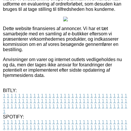
udforme en evaluering af ordreforløbet, som desuden kan
bruges til at tage stilling til tilfredsheden hos kunderne.
Dette website finansieres af annoncer. Vi har et tæt
samarbejde med en samling af e-butikker eftersom vi
præsenterer virksomhedernes produkter, og indkasserer
kommission om en af vores besøgende gennemfører en
bestilling.
Anvisninger om varer og internet outlets vedligeholdes nu
og da, men der tages ikke ansvar for forandringer der
potentielt er implementeret efter sidste opdatering af
hjemmesidens data.
BITLY:
1
1
1
1
1
1
1
1
1
1
1
1
1
1
1
1
1
1
1
1
1
1
1
1
1
1
1
1
1
1
1
1
1
1
1
1
1
1
1
1
1
1
1
1
1
1
1
1
1
1
1
1
1
1
1
1
1
1
1
1
1
1
1
1
1
1
1
1
1
1
1
1
1
1
1
1
1
1
1
1
1
1
1
1
1
1
1
1
1
1
1
1
1
1
1
1
1
1
1
1
SPOTIFY:
1
1
1
1
1
1
1
1
1
1
1
1
1
1
1
1
1
1
1
1
1
1
1
1
1
1
1
1
1
1
1
1
1
1
1
1
1
1
1
1
1
1
1
1
1
1
1
1
1
1
1
1
1
1
1
1
1
1
1
1
1
1
1
1
1
1