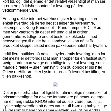
kort tid, og i det øjemed er det relativt væsentligt at man ser
nærmere på tidshorisonten for levering på den
vedkommende vare.
En lang række internet varehuse giver levering efter en
enkelt hverdag på deres bedst sælgende varenumre,
eksempelvis Knog Bandicoot – Pandelampe LED – Rød,
men vær vagtsom da det er afhængig af at ordren
gennemføres tidligere end et bestemt klokkeslæt, med
hensynstagen til at de højst sandsynligt kan nå at få
produktet skippet afsted inden pakkepersonalet har fyraften.
Indtil flere butikker på nettet tilbyder gratis levering, men for
det meste er det forudsat at man shopper for en fastsat sum. I
øvrigt burde man vælge den billigste type af levering, som i
mange tilfælde – uden hensyn til om du opholder sig nær
Odense, Hillerød eller Lystrup – er at få leveret bestillingen
til en pakkeshop.
Det er jo efterhånden ret ligetil for almindelige mennesker at
prissammenligne fra diverse forhandlere på nettet, og ergo
har en lang række KNOG internet outlets været nødt til at
trykke salgsværdien på deres varer – til børn og babyer, lige
så vel som til herrer og damer – eftertrykkeligt, og endda