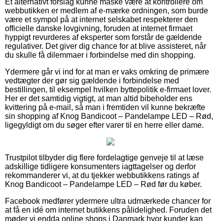
Et alternativt forslag kunne måske være at kontrollere om
webbutikken er medlem af e-mærke ordningen, som burde
være et sympol på at internet selskabet respekterer den
officielle danske lovgivning, foruden at internet firmaet
hyppigt revurderes af eksperter som forstår de gældende
regulativer. Det giver dig chance for at blive assisteret, når
du skulle få dilemmaer i forbindelse med din shopping.
Ydermere går vi ind for at man er vaks omkring de primære
vedtægter der gør sig gældende i forbindelse med
bestillingen, til eksempel hvilken byttepolitik e-firmaet lover.
Her er det samtidig vigtigt, at man altid bibeholder ens
kvittering på e-mail, så man i fremtiden vil kunne bekræfte
sin shopping af Knog Bandicoot – Pandelampe LED – Rød,
ligegyldigt om du søger efter varer til en herre eller dame.
Trustpilot tilbyder dig flere fordelagtige genveje til at læse
adskillige tidligere konsumenters iagttagelser og derfor
rekommanderer vi, at du tjekker webbutikkens ratings af
Knog Bandicoot – Pandelampe LED – Rød før du køber.
Facebook medfører ydermere ultra udmærkede chancer for
at få en idé om internet butikkens pålidelighed. Foruden det
møder vi endda online shops i Danmark hvor kunder kan