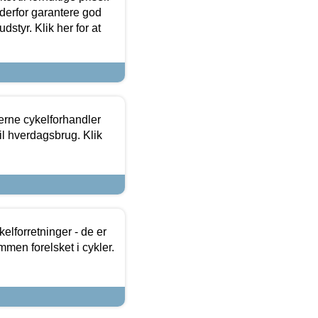
 derfor garantere god
dstyr. Klik her for at
erne cykelforhandler
til hverdagsbrug. Klik
lforretninger - de er
mmen forelsket i cykler.