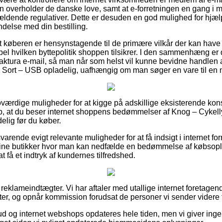
en overholder de danske love, samt at e-forretningen en gang i m
 gældende regulativer. Dette er desuden en god mulighed for hjæl
ndelse med din bestilling.
t køberen er hensynstagende til de primære vilkår der kan have 
pel hvilken byttepolitik shoppen tilsikrer. I den sammenhæng er 
faktura e-mail, så man når som helst vil kunne bevidne handlen 
 – Sort – USB opladelig, uafhængig om man søger en vare til en 
t troværdige muligheder for at kigge på adskillige eksisterende k
p, at du beser internet shoppens bedømmelser af Knog – Cykelly
elig før du køber.
varende evigt relevante muligheder for at få indsigt i internet fo
line butikker hvor man kan nedfælde en bedømmelse af købso
t få et indtryk af kundernes tilfredshed.
 reklameindtægter. Vi har aftaler med utallige internet foretage
r, og opnår kommission forudsat de personer vi sender videre fo
ud og internet webshops opdateres hele tiden, men vi giver inge