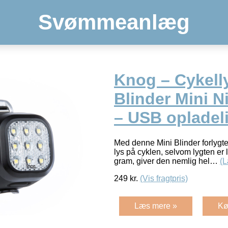
Svømmeanlæg
Knog – Cykelly
Blinder Mini N
– USB opladel
Med denne Mini Blinder forlygte
lys på cyklen, selvom lygten er l
gram, giver den nemlig hel…
(
249
kr.
(Vis fragtpris)
Læs mere »
Kø