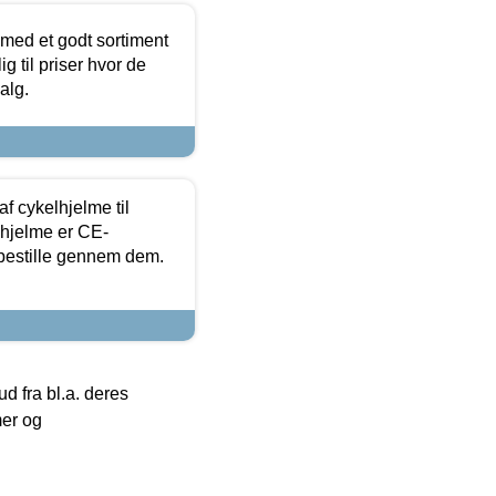
 med et godt sortiment
g til priser hvor de
alg.
f cykelhjelme til
lhjelme er CE-
 bestille gennem dem.
 fra bl.a. deres
mer og