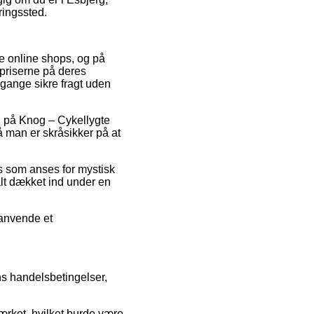
eringssted.
ge online shops, og på
 priserne på deres
 gange sikre fragt uden
lg på Knog – Cykellygte
å man er skråsikker på at
ris som anses for mystisk
 alt dækket ind under en
 anvende et
ns handelsbetingelser,
ærket, hvilket burde være