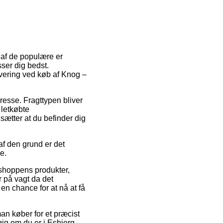
n af de populære er
sser dig bedst.
levering ved køb af Knog –
dresse. Fragttypen bliver
letkøbte
dsætter at du befinder dig
 af den grund er det
e.
 shoppens produkter,
 på vagt da det
 en chance for at nå at få
man køber for et præcist
ig om du er i Esbjerg,