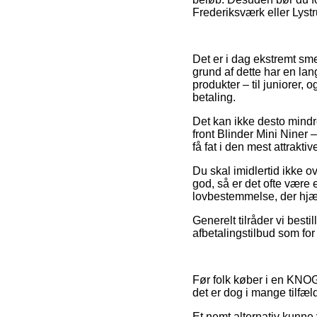
Frederiksværk eller Lystrup
Det er i dag ekstremt sme
grund af dette har en la
produkter – til juniorer
betaling.
Det kan ikke desto mindre
front Blinder Mini Niner 
få fat i den mest attraktive
Du skal imidlertid ikke ov
god, så er det ofte være 
lovbestemmelse, der hjæ
Generelt tilråder vi best
afbetalingstilbud som for 
Før folk køber i en KNOG
det er dog i mange tilfæ
Et nemt alternativ kunne