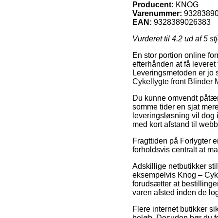
Producent:
KNOG
Varenummer:
9328389
EAN:
9328389026383
Vurderet til
4.2
ud af 5 st
En stor portion online fo
efterhånden at få leveret 
Leveringsmetoden er jo sæ
Cykellygte front Blinder 
Du kunne omvendt påtænke 
somme tider en sjat mer
leveringsløsning vil dog 
med kort afstand til web
Fragttiden på Forlygter er
forholdsvis centralt at m
Adskillige netbutikker st
eksempelvis Knog – Cykel
forudsætter at bestilling
varen afsted inden de log
Flere internet butikker s
beløb. Desuden bør du fo