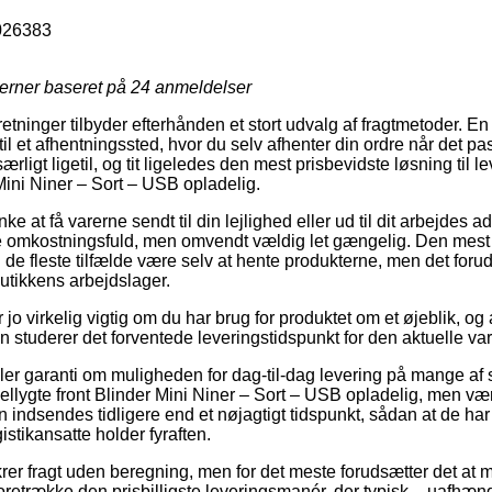
026383
jerner baseret på
24
anmeldelser
rretninger tilbyder efterhånden et stort udvalg af fragtmetoder. E
til et afhentningssted, hvor du selv afhenter din ordre når det pa
rligt ligetil, og tit ligeledes den mest prisbevidste løsning til 
Mini Niner – Sort – USB opladelig.
at få varerne sendt til din lejlighed eller ud til dit arbejdes a
e omkostningsfuld, men omvendt vældig let gængelig. Den mest 
i de fleste tilfælde være selv at hente produkterne, men det foru
butikkens arbejdslager.
 jo virkelig vigtig om du har brug for produktet om et øjeblik, og
an studerer det forventede leveringstidspunkt for den aktuelle var
iller garanti om muligheden for dag-til-dag levering på mange af
lygte front Blinder Mini Niner – Sort – USB opladelig, men vær
en indsendes tidligere end et nøjagtigt tidspunkt, sådan at de har
istikansatte holder fyraften.
ikrer fragt uden beregning, men for det meste forudsætter det at 
retrække den prisbilligste leveringsmanér, der typisk – uafhæng