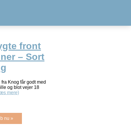
gte front
iner – Sort
ig
 fra Knog får godt med
ille og blot vejer 18
Læs mere)
b nu »