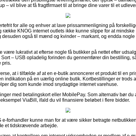
 – vil blive at få fragtfirmaet til at bringe dine varer til et udlev
rtefrit for alle og enhver at lave prissammenligning på forskelli
ng række KNOG internet outlets ikke kunne slippe for at mindske
, og desuden også til mænd og kvinder – markant, og endda nogle
 være lukrativt at efterse nogle få butikker på nettet efter udsa
– Sort – USB opladelig forinden du gennemfører din bestilling, s
 pris.
erse, at i tilfælde af at en e-butik annoncerer et produkt til en p
en indikation på en uærlig online butik. Kortbestillinger er trods
lper dig som kunde imod snydagtige internet varehuse.
illinger med betalingskort eller MobilePay. Som alternativ bør du
eksempel ViaBill, ifald du vil finansiere beløbet i flere bidder.
 e-forhandler kunne man for at være sikker betragte netbutikke
lde et tidskrævende arbejde.
 være at kontrollere om internet virksomheden er medlem af e-m