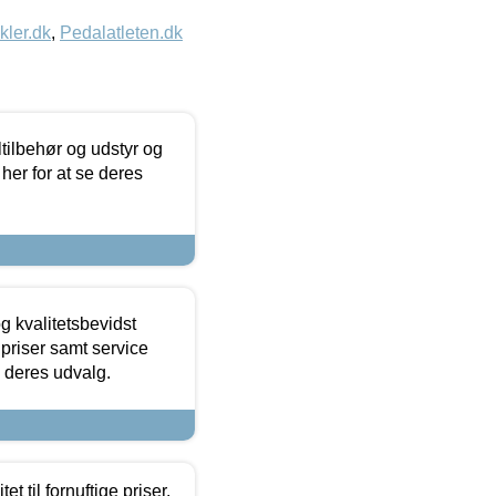
kler.dk
,
Pedalatleten.dk
ltilbehør og udstyr og
 her for at se deres
g kvalitetsbevidst
e priser samt service
e deres udvalg.
et til fornuftige priser.