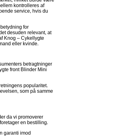
ellem kontrolleres af
pende service, hvis du
betydning for
det desuden relevant, at
af Knog – Cykellygte
mand eller kvinde.
onsumenters betragtninger
gte front Blinder Mini
rretningens popularitet.
plevelsen, som på samme
nder da vi promoverer
retager en bestilling.
n garanti imod