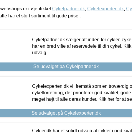
webshops er i øjeblikket
Cykelpartner.dk
,
Cykelexperten.dk
,
Cy
alle har et stort sortiment til gode priser.
Cykelpartner.dk sælger alt inden for cykler, cyke
har en bred vifte af reservedele til din cykel. Klik
udvalg.
Se udvalget på Cykelpartner.dk
Cykelexperten.dk vil fremstå som en troværdig o
cykelforretning, der prioriterer god kvalitet, god
meget højt til alle deres kunder. Klik her for at s
Se udvalget på Cykelexperten.dk
Cykler.dk har et solidt udvalg af cykler i god kvalit