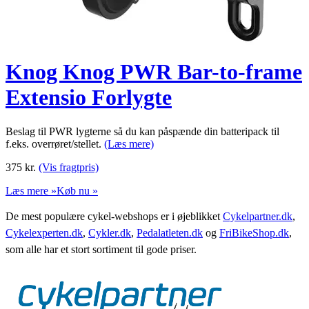
Knog Knog PWR Bar-to-frame
Extensio Forlygte
Beslag til PWR lygterne så du kan påspænde din batteripack til
f.eks. overrøret/stellet.
(Læs mere)
375
kr.
(Vis fragtpris)
Læs mere »
Køb nu »
De mest populære cykel-webshops er i øjeblikket
Cykelpartner.dk
,
Cykelexperten.dk
,
Cykler.dk
,
Pedalatleten.dk
og
FriBikeShop.dk
,
som alle har et stort sortiment til gode priser.