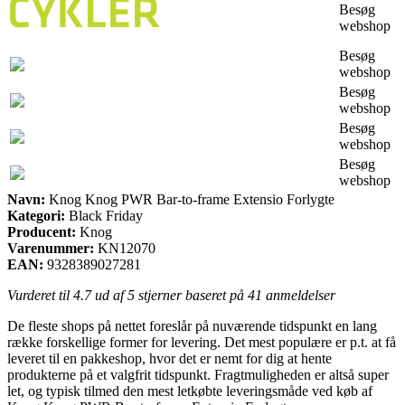
Besøg
webshop
Besøg
webshop
Besøg
webshop
Besøg
webshop
Besøg
webshop
Navn:
Knog Knog PWR Bar-to-frame Extensio Forlygte
Kategori:
Black Friday
Producent:
Knog
Varenummer:
KN12070
EAN:
9328389027281
Vurderet til
4.7
ud af 5 stjerner baseret på
41
anmeldelser
De fleste shops på nettet foreslår på nuværende tidspunkt en lang
række forskellige former for levering. Det mest populære er p.t. at få
leveret til en pakkeshop, hvor det er nemt for dig at hente
produkterne på et valgfrit tidspunkt. Fragtmuligheden er altså super
let, og typisk tilmed den mest letkøbte leveringsmåde ved køb af