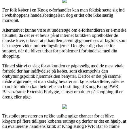
Før folk køber i en Knog e-forhandler kan man faktisk sætte sig ind
i webshoppens handelsbetingelser, dog er det ofte ikke særlig
morsomt.
Alternativet kunne være at undersøge om e-forhandleren er e-mærke
tilsluttet, da det er et bevis på at internet butikken opretholder de
danske love, udover at e-handlen jævnligt gennemses af fagfolk som
har megen viden om retningslinjerne. Det giver dig chance for
support, når du bliver udsat for problemer i forbindelse med din
shopping.
Tilmed slår vi et slag for at kunden er påpasselig med de mest vitale
forhold der har indflydelse på købet, som eksempelvis den
ombytningspolitik hjemmesiden benytter. Derfor er det på samme
måde afgørende, at man stadig bevarer sin købsbekræftelse, således
man i fremtiden kan bekræfte sin bestilling af Knog Knog PWR
Bar-to-frame Extensio Forlygte, uanset om du er på shopping til en
dreng eller pige.
Trustpilot præsterer en række uafhængige chancer for at blive
klogere på flere tidligere køberes ratings og derfor er det en hjælp, at
du evaluerer e-handlens kritik af Knog Knog PWR Bar-to-frame