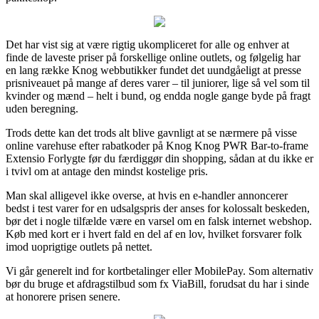
Det har vist sig at være rigtig ukompliceret for alle og enhver at
finde de laveste priser på forskellige online outlets, og følgelig har
en lang række Knog webbutikker fundet det uundgåeligt at presse
prisniveauet på mange af deres varer – til juniorer, lige så vel som til
kvinder og mænd – helt i bund, og endda nogle gange byde på fragt
uden beregning.
Trods dette kan det trods alt blive gavnligt at se nærmere på visse
online varehuse efter rabatkoder på Knog Knog PWR Bar-to-frame
Extensio Forlygte før du færdiggør din shopping, sådan at du ikke er
i tvivl om at antage den mindst kostelige pris.
Man skal alligevel ikke overse, at hvis en e-handler annoncerer
bedst i test varer for en udsalgspris der anses for kolossalt beskeden,
bør det i nogle tilfælde være en varsel om en falsk internet webshop.
Køb med kort er i hvert fald en del af en lov, hvilket forsvarer folk
imod uoprigtige outlets på nettet.
Vi går generelt ind for kortbetalinger eller MobilePay. Som alternativ
bør du bruge et afdragstilbud som fx ViaBill, forudsat du har i sinde
at honorere prisen senere.