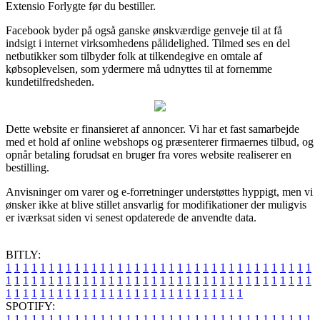
Extensio Forlygte før du bestiller.
Facebook byder på også ganske ønskværdige genveje til at få
indsigt i internet virksomhedens pålidelighed. Tilmed ses en del
netbutikker som tilbyder folk at tilkendegive en omtale af
købsoplevelsen, som ydermere må udnyttes til at fornemme
kundetilfredsheden.
Dette website er finansieret af annoncer. Vi har et fast samarbejde
med et hold af online webshops og præsenterer firmaernes tilbud, og
opnår betaling forudsat en bruger fra vores website realiserer en
bestilling.
Anvisninger om varer og e-forretninger understøttes hyppigt, men vi
ønsker ikke at blive stillet ansvarlig for modifikationer der muligvis
er iværksat siden vi senest opdaterede de anvendte data.
BITLY:
1
1
1
1
1
1
1
1
1
1
1
1
1
1
1
1
1
1
1
1
1
1
1
1
1
1
1
1
1
1
1
1
1
1
1
1
1
1
1
1
1
1
1
1
1
1
1
1
1
1
1
1
1
1
1
1
1
1
1
1
1
1
1
1
1
1
1
1
1
1
1
1
1
1
1
1
1
1
1
1
1
1
1
1
1
1
1
1
1
1
1
1
1
1
1
1
1
1
1
1
SPOTIFY:
1
1
1
1
1
1
1
1
1
1
1
1
1
1
1
1
1
1
1
1
1
1
1
1
1
1
1
1
1
1
1
1
1
1
1
1