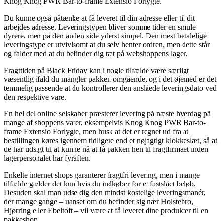
Knog Knog PWR Bar-to-frame Extensio Forlygte.
Du kunne også påtænke at få leveret til din adresse eller til dit
arbejdes adresse. Leveringstypen bliver somme tider en smule
dyrere, men på den anden side yderst simpel. Den mest betalelige
leveringstype er utvivlsomt at du selv henter ordren, men dette står
og falder med at du befinder dig tæt på webshoppens lager.
Fragttiden på Black Friday kan i nogle tilfælde være særligt
væsentlig ifald du mangler pakken omgående, og i det øjemed er det
temmelig passende at du kontrollerer den anslåede leveringsdato ved
den respektive vare.
En hel del online selskaber præsterer levering på næste hverdag på
mange af shoppens varer, eksempelvis Knog Knog PWR Bar-to-
frame Extensio Forlygte, men husk at det er regnet ud fra at
bestillingen køres igennem tidligere end et nøjagtigt klokkeslæt, så at
de har udsigt til at kunne nå at få pakken hen til fragtfirmaet inden
lagerpersonalet har fyraften.
Enkelte internet shops garanterer fragtfri levering, men i mange
tilfælde gælder det kun hvis du indkøber for et fastslået beløb.
Desuden skal man udse dig den mindst kostelige leveringsmanér,
der mange gange – uanset om du befinder sig nær Holstebro,
Hjørring eller Ebeltoft – vil være at få leveret dine produkter til en
pakkeshop.