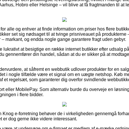
rhus, Hobro eller Helsinge – vil blive at få fragtmanden til at le
 for alle og enhver at finde information om priser hos flere butikke
kker set sig nødsaget til at tvinge prisniveauet på produkterne 
 – markant, og endda nogle gange garantere fragt uden gebyr.
ve lukrativt at besigtige en række internet butikker efter udsalg 
du gennemfører din handel, sådan at du er sikker på at modtage
dervurdere, at såfremt en webbutik udlover produkter for en salg
det i nogle tilfælde være et signal om en uægte netshop. Køb 
et af et regelsæt, som garanterer dig overfor svindlende webbutikk
ort eller MobilePay. Som alternativ burde du overveje en løsning
gningen i flere bidder.
n Knog e-forretning behøver de i virkeligheden gennemgå forha
et er dog gerne ikke videre interessant.
e være at undersøge om e-firmaet er medlem af e-mærke ordning