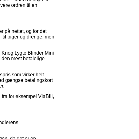
vere ordren til en
r på nettet, og for det
– til piger og drenge, men
på Knog Lygte Blinder Mini
 den mest betalelige
spris som virker helt
med gængse betalingskort
er.
 fra for eksempel ViaBill,
ndlerens
en, da det er en