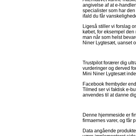
angivelse af at e-handlen
specialister som har den
ifald du får vanskelighed
Ligeså stiller vi forsl
købet, for eksempel den re
man når som helst bevare
Niner Lygtesæt, uanset o
Trustpilot forærer dig u
vurderinger og derved for
Mini Niner Lygtesæt inde
Facebook frembyder endvi
Tilmed ser vi faktisk e
anvendes til at danne dig
Denne hjemmeside er fin
firmaernes varer, og får 
Data angående produkter 