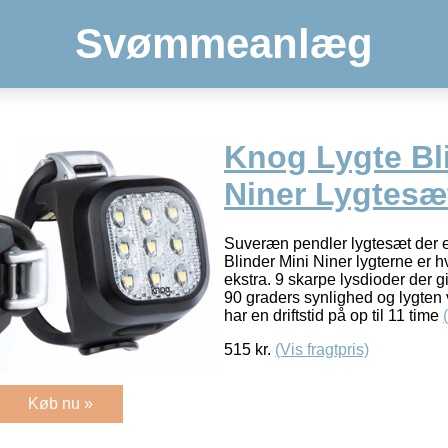
Svømmeanlæg
Knog Lygte Bl
Niner Lygtesæ
Suveræn pendler lygtesæt der e
Blinder Mini Niner lygterne er hv
ekstra. 9 skarpe lysdioder der 
90 graders synlighed og lygten
har en driftstid på op til 11 time
515
kr.
(Vis fragtpris)
Køb nu »