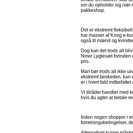
om du opholder sig nær Aa
pakkeshop.
Det er ekstremt fleksibelt
har masser af Knog e-buti
også til mænd og kvinder
Dog kan det trods alt bli
Niner Lygtesæt forinden 
pris.
Man bør trods alt ikke un
ekstremt beskeden, kan 
er i hvert fald indbefatt
Vi tilråder handler med k
hvis du agter at betale re
Inden nogen shopper i e
forretningsbetingelser, d
Alternativet kunne måsk