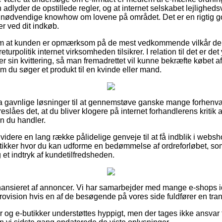
 adlyder de opstillede regler, og at internet selskabet lejlighed
 nødvendige knowhow om lovene på området. Det er en rigtig god
er ved dit indkøb.
ag om at kunden er opmærksom på de mest vedkommende vilkår der
turpolitik internet virksomheden tilsikrer. I relation til det er d
r sin kvittering, så man fremadrettet vil kunne bekræfte købet a
m du søger et produkt til en kvinde eller mand.
ltra gavnlige løsninger til at gennemstøve ganske mange forhe
eslåes det, at du bliver klogere på internet forhandlerens kritik 
n du handler.
dere en lang række pålidelige genveje til at få indblik i webs
-butikker hvor du kan udforme en bedømmelse af ordreforløbet,
 et indtryk af kundetilfredsheden.
ansieret af annoncer. Vi har samarbejder med mange e-shops id
provision hvis en af de besøgende på vores side fuldfører en tra
og e-butikker understøttes hyppigt, men der tages ikke ansvar f