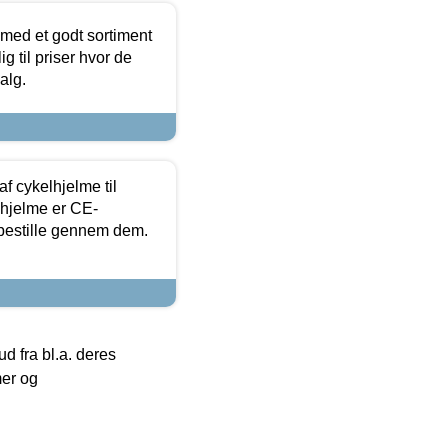
 med et godt sortiment
g til priser hvor de
alg.
f cykelhjelme til
lhjelme er CE-
 bestille gennem dem.
 fra bl.a. deres
mer og