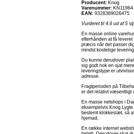
Producent:
Knog
Varenummer:
KN11964
EAN:
9328389026475
Vurderet til
4.6
ud af 5 st
En masse online varehuse 
efterhånden at få leveret 
præcis når det passer di
mindst kostelige leverin
Du kunne derudover planlæg
sig godt nok en sjat mer
leveringstype er utvivls
adresse.
Fragtperioden på Tilbehør
er det relativt væsentligt
En masse netshops i Dan
eksempelvis Knog Lygte B
bestemt klokkeslæt, så at
hjemad.
En række internet websho
beløb. Derudover skal du 