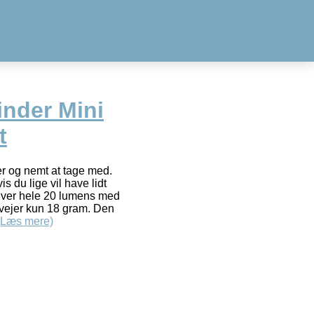
inder Mini
t
r og nemt at tage med.
is du lige vil have lidt
giver hele 20 lumens med
 vejer kun 18 gram. Den
(Læs mere)