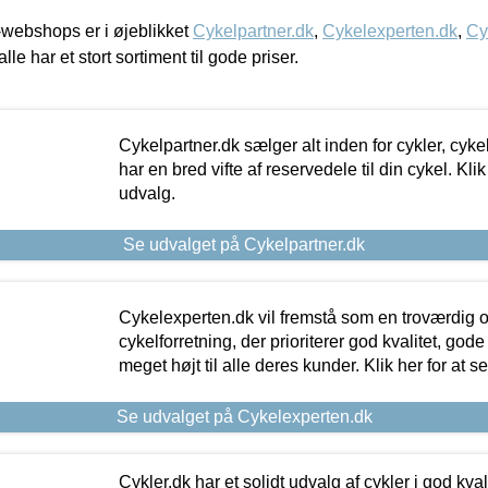
webshops er i øjeblikket
Cykelpartner.dk
,
Cykelexperten.dk
,
Cy
alle har et stort sortiment til gode priser.
Cykelpartner.dk sælger alt inden for cykler, cyke
har en bred vifte af reservedele til din cykel. Klik
udvalg.
Se udvalget på Cykelpartner.dk
Cykelexperten.dk vil fremstå som en troværdig o
cykelforretning, der prioriterer god kvalitet, god
meget højt til alle deres kunder. Klik her for at s
Se udvalget på Cykelexperten.dk
Cykler.dk har et solidt udvalg af cykler i god kvalit