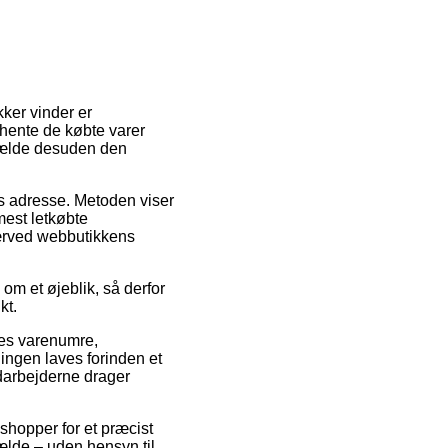
kker vinder er
e hente de købte varer
lfælde desuden den
des adresse. Metoden viser
mest letkøbte
 nærved webbutikkens
om et øjeblik, så derfor
kt.
es varenumre,
ingen laves forinden et
edarbejderne drager
shopper for et præcist
fælde – uden hensyn til