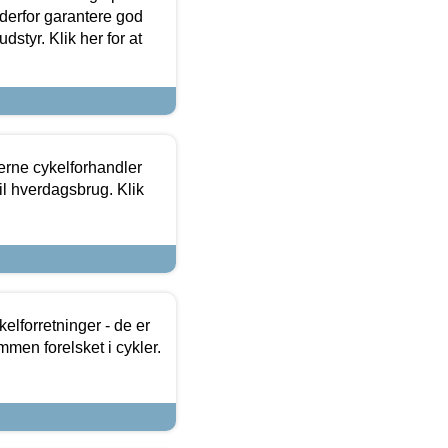
 derfor garantere god
dstyr. Klik her for at
erne cykelforhandler
til hverdagsbrug. Klik
lforretninger - de er
mmen forelsket i cykler.