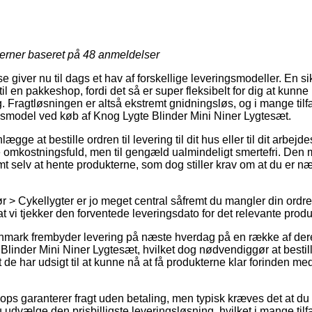
jerner baseret på
48
anmeldelser
giver nu til dags et hav af forskellige leveringsmodeller. En si
til en pakkeshop, fordi det så er super fleksibelt for dig at kunn
g. Fragtløsningen er altså ekstremt gnidningsløs, og i mange ti
gsmodel ved køb af Knog Lygte Blinder Mini Niner Lygtesæt.
ge at bestille ordren til levering til dit hus eller til dit arbej
e omkostningsfuld, men til gengæld ualmindeligt smertefri. Den 
omt selv at hente produkterne, som dog stiller krav om at du er
 > Cykellygter er jo meget central såfremt du mangler din ordre 
 at vi tjekker den forventede leveringsdato for det relevante produ
mark frembyder levering på næste hverdag på en række af der
linder Mini Niner Lygtesæt, hvilket dog nødvendiggør at bestill
 de har udsigt til at kunne nå at få produkterne klar forinden m
ps garanterer fragt uden betaling, men typisk kræves det at du 
udvælge den prisbilligste leveringsløsning, hvilket i mange til