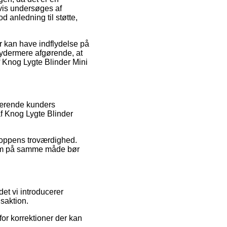
svis undersøges af
 anledning til støtte,
 kan have indflydelse på
et ydermere afgørende, at
f Knog Lygte Blinder Mini
nværende kunders
af Knog Lygte Blinder
hoppens troværdighed.
 som på samme måde bør
et vi introducerer
nsaktion.
or korrektioner der kan