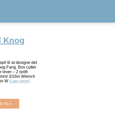
l Knog
pil til at designe det
Knog Fang. Box cutter
e lever – 2 (with
5mm/ 3/16in Wrench
8in W
(Læs mere)
b nu »