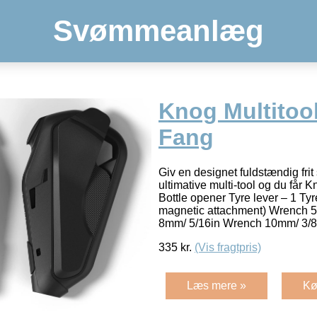
Svømmeanlæg
Knog Multitoo
Fang
Giv en designet fuldstændig frit s
ultimative multi-tool og du får 
Bottle opener Tyre lever – 1 Tyr
magnetic attachment) Wrench 
8mm/ 5/16in Wrench 10mm/ 3/
335
kr.
(Vis fragtpris)
Læs mere »
Kø