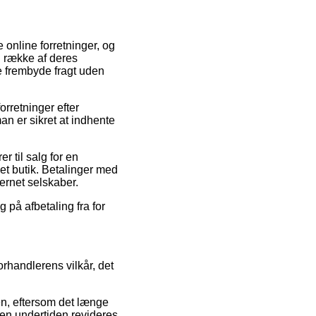
 online forretninger, og
n række af deres
ge frembyde fragt uden
orretninger efter
n er sikret at indhente
r til salg for en
net butik. Betalinger med
ternet selskaber.
 på afbetaling fra for
orhandlerens vilkår, det
n, eftersom det længe
eden undertiden revideres