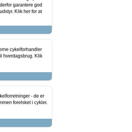
 derfor garantere god
dstyr. Klik her for at
erne cykelforhandler
til hverdagsbrug. Klik
lforretninger - de er
mmen forelsket i cykler.