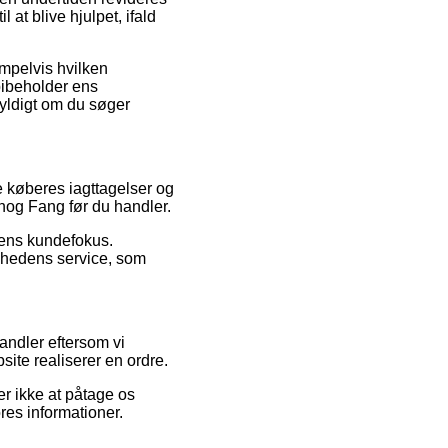
at blive hjulpet, ifald
empelvis hvilken
bibeholder ens
yldigt om du søger
e køberes iagttagelser og
 Knog Fang før du handler.
kkens kundefokus.
mhedens service, som
andler eftersom vi
ite realiserer en ordre.
r ikke at påtage os
ores informationer.