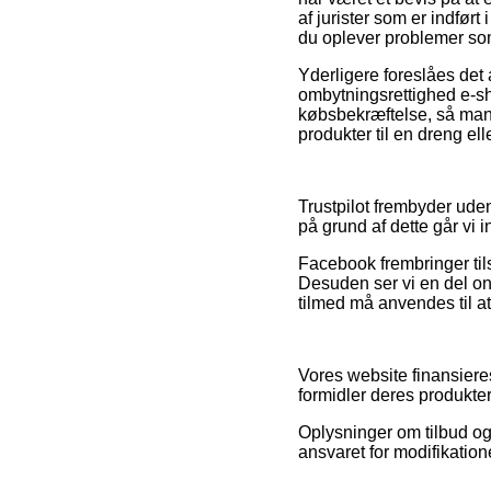
af jurister som er indfør
du oplever problemer som
Yderligere foreslåes det 
ombytningsrettighed e-sh
købsbekræftelse, så man
produkter til en dreng ell
Trustpilot frembyder ude
på grund af dette går vi i
Facebook frembringer tils
Desuden ser vi en del o
tilmed må anvendes til at 
Vores website finansieres
formidler deres produkter
Oplysninger om tilbud og
ansvaret for modifikation