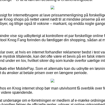
sigt for internetbrugere at lave prissammenligning på forskellige
ige Knog shops på nettet været nødt til at mindske priserne på e
abyer, og tillige også til voksne – markant, og endda nogle gan
dre vise sig udbytterigt at kontrollere et par forskellige online f
tool Knog Fang forinden du færdiggør din shopping, sådan at ma
ar over, at hvis en internet forhandler reklamerer bedst i test vare
 mystisk tiltalende, kan det ofte være et bevis på en falsk inter
 ind under en lov, hvilket sikrer dig som kunde overfor uærlige in
tkøb eller MobilePay. Som et alternativ kan du udnytte en løsning
t du ønsker at betale prisen over en længere periode.
 hos en Knog internet shop bør man utvivlsomt få overblik over f
ke videre spændende.
 at undersøge om e-forretningen er medlem af e-mærke ordninge
e-handlen følger de officielle regler, udover at online virksomh