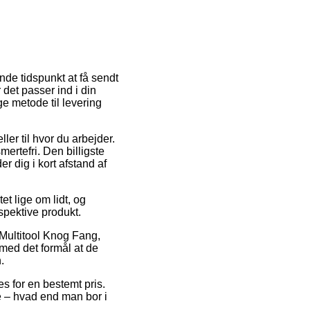
nde tidspunkt at få sendt
 det passer ind i din
e metode til levering
er til hvor du arbejder.
rtefri. Den billigste
 dig i kort afstand af
et lige om lidt, og
spektive produkt.
 Multitool Knog Fang,
 med det formål at de
.
es for en bestemt pris.
 – hvad end man bor i