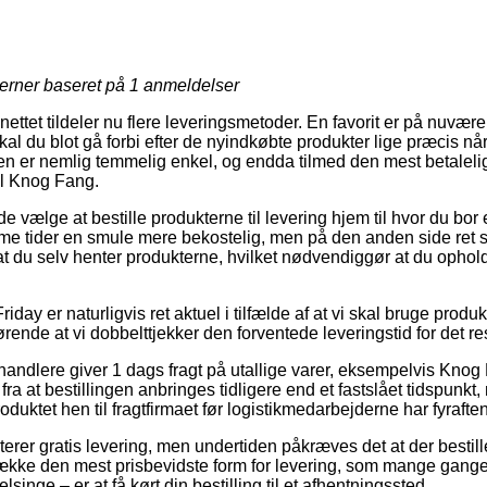
jerner baseret på
1
anmeldelser
nettet tildeler nu flere leveringsmetoder. En favorit er på nuvære
kal du blot gå forbi efter de nyindkøbte produkter lige præcis når
n er nemlig temmelig enkel, og endda tilmed den mest betalelig
ol Knog Fang.
lge at bestille produkterne til levering hjem til hvor du bor ell
 tider en smule mere bekostelig, men på den anden side ret sme
 du selv henter produkterne, hvilket nødvendiggør at du opholder
day er naturligvis ret aktuel i tilfælde af at vi skal bruge produkt
rende at vi dobbelttjekker den forventede leveringstid for det re
rhandlere giver 1 dags fragt på utallige varer, eksempelvis Knog
fra at bestillingen anbringes tidligere end et fastslået tidspunkt,
oduktet hen til fragtfirmaet før logistikmedarbejderne har fyraften
sterer gratis levering, men undertiden påkræves det at der bestill
kke den mest prisbevidste form for levering, som mange gange
lsinge – er at få kørt din bestilling til et afhentningssted.