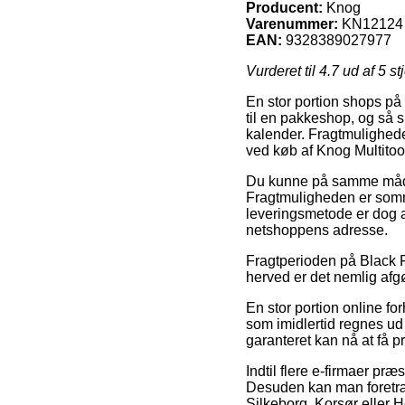
Producent:
Knog
Varenummer:
KN12124
EAN:
9328389027977
Vurderet til
4.7
ud af 5 st
En stor portion shops på 
til en pakkeshop, og så s
kalender. Fragtmulighede
ved køb af Knog Multito
Du kunne på samme måde væ
Fragtmuligheden er somme
leveringsmetode er dog at
netshoppens adresse.
Fragtperioden på Black Fri
herved er det nemlig afgø
En stor portion online fo
som imidlertid regnes ud 
garanteret kan nå at få pr
Indtil flere e-firmaer præ
Desuden kan man foretræ
Silkeborg, Korsør eller He