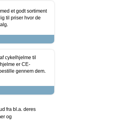
 med et godt sortiment
g til priser hvor de
alg.
f cykelhjelme til
lhjelme er CE-
 bestille gennem dem.
 fra bl.a. deres
mer og