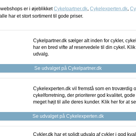
webshops er i øjeblikket
Cykelpartner.dk
,
Cykelexperten.dk
,
Cy
alle har et stort sortiment til gode priser.
Cykelpartner.dk sælger alt inden for cykler, cyke
har en bred vifte af reservedele til din cykel. Klik
udvalg.
Se udvalget på Cykelpartner.dk
Cykelexperten.dk vil fremstå som en troværdig o
cykelforretning, der prioriterer god kvalitet, god
meget højt til alle deres kunder. Klik her for at s
Se udvalget på Cykelexperten.dk
Cykler.dk har et solidt udvalg af cykler i god kvalit