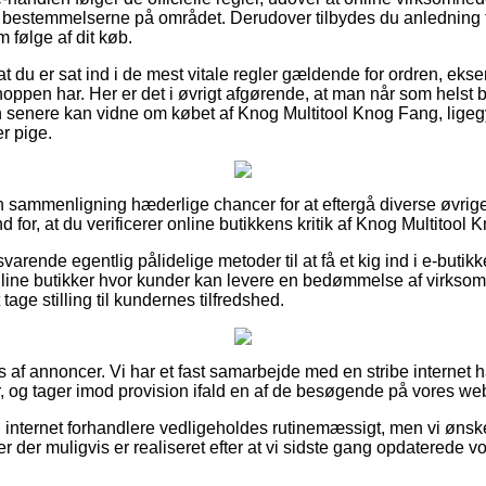
t i bestemmelserne på området. Derudover tilbydes du anledning til 
 følge af dit køb.
at du er sat ind i de mest vitale regler gældende for ordren, eks
oppen har. Her er det i øvrigt afgørende, at man når som helst 
 senere kan vidne om købet af Knog Multitool Knog Fang, ligeg
er pige.
n sammenligning hæderlige chancer for at eftergå diverse øvrig
nd for, at du verificerer online butikkens kritik af Knog Multitool
varende egentlig pålidelige metoder til at få et kig ind i e-buti
nline butikker hvor kunder kan levere en bedømmelse af virkso
tage stilling til kundernes tilfredshed.
 af annoncer. Vi har et fast samarbejde med en stribe internet h
, og tager imod provision ifald en af de besøgende på vores webs
 internet forhandlere vedligeholdes rutinemæssigt, men vi ønske
er der muligvis er realiseret efter at vi sidste gang opdaterede v