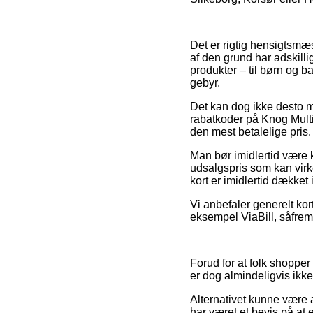
Det er rigtig hensigtsmæs
af den grund har adskill
produkter – til børn og b
gebyr.
Det kan dog ikke desto min
rabatkoder på Knog Multi
den mest betalelige pris.
Man bør imidlertid være kl
udsalgspris som kan virke
kort er imidlertid dækket
Vi anbefaler generelt kor
eksempel ViaBill, såfrem
Forud for at folk shopper
er dog almindeligvis ik
Alternativet kunne være
har været et bevis på at 