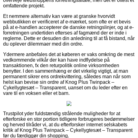
overveje webshoppens forretningsaftale, men det er oftest et
omfattende projekt.
Et nemmere alternativ kan være at granske hvorvidt
webbutikken er verificeret af e-mærket, som ofte er et bevis
på at e-handlen accepterer de danske retningslinjer, og at e-
forretningen undertiden efterses af fagmænd der er inde i
reglerne. Dette er desuden din anledning til at få bistand, når
du oplever dilemmaer med din ordre.
Ydermere anbefales det at køberen er vaks omkring de mest
vedkommende vilkår der kan have indflydelse på
transaktionen, fx den returpolitik online virksomheden
benytter. I den sammenhæng er det virkelig vigtigt, at man
permanent sikrer ens ordrekvittering, således man når som
helst kan bevise sin ordre af Knog Plus Twinpack –
Cykellygtesæt – Transparent, uanset om du leder efter en
vare til en voksen eller et barn.
Trustpilot yder fuldstændig strålende muligheder for at
efterforske en stor portion tidligere forbrugeres bedømmelser
og herved tilråder vi, at du efterforsker internet selskabets
kritik af Knog Plus Twinpack – Cykellygtesæt – Transparent
før du færdiggør din shopping.