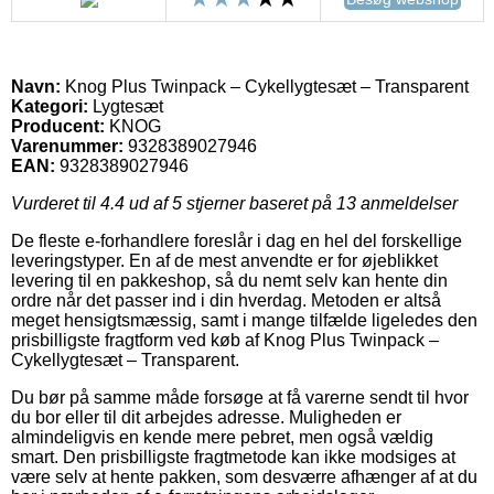
Navn:
Knog Plus Twinpack – Cykellygtesæt – Transparent
Kategori:
Lygtesæt
Producent:
KNOG
Varenummer:
9328389027946
EAN:
9328389027946
Vurderet til
4.4
ud af 5 stjerner baseret på
13
anmeldelser
De fleste e-forhandlere foreslår i dag en hel del forskellige
leveringstyper. En af de mest anvendte er for øjeblikket
levering til en pakkeshop, så du nemt selv kan hente din
ordre når det passer ind i din hverdag. Metoden er altså
meget hensigtsmæssig, samt i mange tilfælde ligeledes den
prisbilligste fragtform ved køb af Knog Plus Twinpack –
Cykellygtesæt – Transparent.
Du bør på samme måde forsøge at få varerne sendt til hvor
du bor eller til dit arbejdes adresse. Muligheden er
almindeligvis en kende mere pebret, men også vældig
smart. Den prisbilligste fragtmetode kan ikke modsiges at
være selv at hente pakken, som desværre afhænger af at du