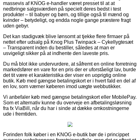
massevis af KNOG e-handler været presset til at at
nedbringe salgsværdien på specielt deres bedst i test
produkter – til babyer og børn, og tillige også til mænd og
kvinder – betydeligt, og endda nogle gange præstere fragt
uden gebyr.
Det kan stadigvæk blive lønsomt at tjekke flere firmaer på
nettet efter udsalg på Knog Plus Twinpack – Cykellygtesæt
– Transparent inden du bestiller, således at man er
usvigeligt sikker på at indhente den laveste pris.
Du må blot ikke undervurdere, at såfremt en online forretning
markedsfører en vare for en pris der er uforståeligt lav, burde
det tit være et karakteristika der viser en uoprigtig online
butik. Køb med gængse betalingskort er i hvert fald en del af
en lov, som værner køberen imod uægte webbutikker.
Vi anbefaler køb med gængse betalingskort eller MobilePay.
Som et alternativ kunne du overveje en afbetalingsløsning
fra fx ViaBill, når du har i sinde at dække omkostningerne
ude i fremtiden.
Forinden folk køber i en KNOG e-butik bør de i princippet