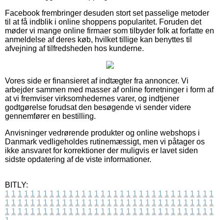
Facebook frembringer desuden stort set passelige metoder
til at få indblik i online shoppens popularitet. Foruden det
møder vi mange online firmaer som tilbyder folk at forfatte en
anmeldelse af deres køb, hvilket tillige kan benyttes til
afvejning af tilfredsheden hos kunderne.
Vores side er finansieret af indtægter fra annoncer. Vi
arbejder sammen med masser af online forretninger i form af
at vi fremviser virksomhedernes varer, og indtjener
godtgørelse forudsat den besøgende vi sender videre
gennemfører en bestilling.
Anvisninger vedrørende produkter og online webshops i
Danmark vedligeholdes rutinemæssigt, men vi påtager os
ikke ansvaret for korrektioner der muligvis er lavet siden
sidste opdatering af de viste informationer.
BITLY:
1
1
1
1
1
1
1
1
1
1
1
1
1
1
1
1
1
1
1
1
1
1
1
1
1
1
1
1
1
1
1
1
1
1
1
1
1
1
1
1
1
1
1
1
1
1
1
1
1
1
1
1
1
1
1
1
1
1
1
1
1
1
1
1
1
1
1
1
1
1
1
1
1
1
1
1
1
1
1
1
1
1
1
1
1
1
1
1
1
1
1
1
1
1
1
1
1
1
1