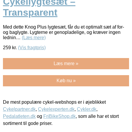
Cykellygtesæt –
Transparent
Med dette Knog Plus lygtesæt, får du et optimalt sæt af for-
og baglygte. Lygterne er genopladelige, og kræver ingen
lednin…
(Læs mere)
259
kr.
(Vis fragtpris)
Læs mere »
Køb nu »
De mest populære cykel-webshops er i øjeblikket
Cykelpartner.dk
,
Cykelexperten.dk
,
Cykler.dk
,
Pedalatleten.dk
og
FriBikeShop.dk
, som alle har et stort
sortiment til gode priser.