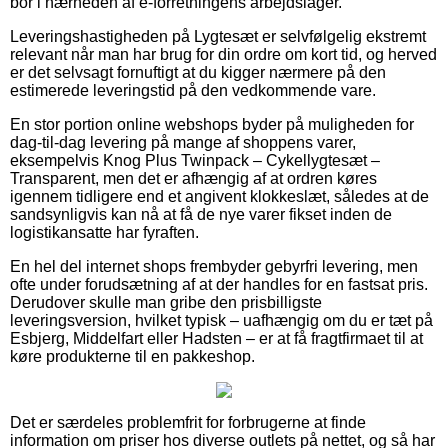
bor i nærheden af e-forretningens arbejdslager.
Leveringshastigheden på Lygtesæt er selvfølgelig ekstremt
relevant når man har brug for din ordre om kort tid, og herved
er det selvsagt fornuftigt at du kigger nærmere på den
estimerede leveringstid på den vedkommende vare.
En stor portion online webshops byder på muligheden for
dag-til-dag levering på mange af shoppens varer,
eksempelvis Knog Plus Twinpack – Cykellygtesæt –
Transparent, men det er afhængig af at ordren køres
igennem tidligere end et angivent klokkeslæt, således at de
sandsynligvis kan nå at få de nye varer fikset inden de
logistikansatte har fyraften.
En hel del internet shops frembyder gebyrfri levering, men
ofte under forudsætning af at der handles for en fastsat pris.
Derudover skulle man gribe den prisbilligste
leveringsversion, hvilket typisk – uafhængig om du er tæt på
Esbjerg, Middelfart eller Hadsten – er at få fragtfirmaet til at
køre produkterne til en pakkeshop.
Det er særdeles problemfrit for forbrugerne at finde
information om priser hos diverse outlets på nettet, og så har