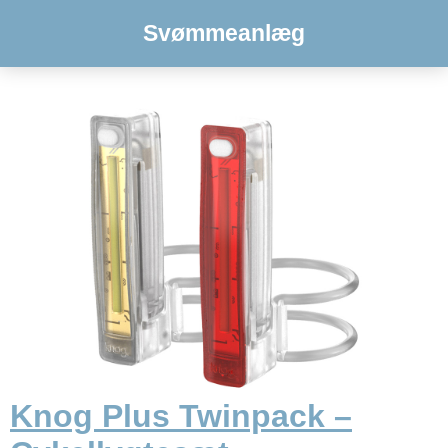
Svømmeanlæg
Knog Plus Twinpack –