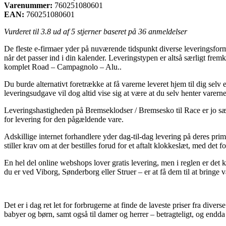
Varenummer:
760251080601
EAN:
760251080601
Vurderet til
3.8
ud af 5 stjerner baseret på
36
anmeldelser
De fleste e-firmaer yder på nuværende tidspunkt diverse leveringsformer
når det passer ind i din kalender. Leveringstypen er altså særligt 
komplet Road – Campagnolo – Alu..
Du burde alternativt foretrække at få varerne leveret hjem til dig selv
leveringsudgave vil dog altid vise sig at være at du selv henter varern
Leveringshastigheden på Bremseklodser / Bremsesko til Race er jo sær
for levering for den pågældende vare.
Adskillige internet forhandlere yder dag-til-dag levering på dere
stiller krav om at der bestilles forud for et aftalt klokkeslæt, med det
En hel del online webshops lover gratis levering, men i reglen er de
du er ved Viborg, Sønderborg eller Struer – er at få dem til at bringe v
Det er i dag ret let for forbrugerne at finde de laveste priser fra dive
babyer og børn, samt også til damer og herrer – betragteligt, og endda