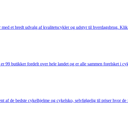
med et bredt udvalg af kvalitetscykler og udstyr til hverdagsbrug. Klik 
 99 butikker fordelt over hele landet og er alle sammen forelsket i cykl
nt af de bedste cykelhjelme og cykelsko, selvfølgelig til priser hvor de 