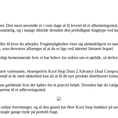
. Den mest anvendte er i vore dage at få leveret til et afhentningssted,
fremkommelig, og i mange tilfælde desuden den prisbilligste fragttype
 eller til hvor du arbejder. Fragtmuligheden viser sig almindeligvis en t
e, som desværre afhænger af at du er lige ved internet firmaets bopæl.
ligt bestemmende hvis vi har behov for ordren om et øjeblik, så derfor
s primære varenumre, eksempelvis Kool Stop Dura 2 Advance Dual Comp
 formål at de med sikkerhed kan nå at få dit nye produkt distribueret fori
t kun gældende hvis der købes for et præcist beløb. Desuden bør du væl
arerne til et udleveringssted.
rse online forretninger, og af den grund har flere Kool Stop butikker på ne
 nogle gange byde på portofri fragt.