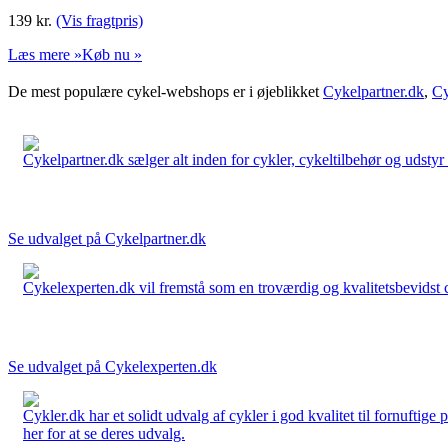
139
kr.
(Vis fragtpris)
Læs mere »
Køb nu »
De mest populære cykel-webshops er i øjeblikket
Cykelpartner.dk
,
Cy
Cykelpartner.dk sælger alt inden for cykler, cykeltilbehør og udstyr o
Se udvalget på Cykelpartner.dk
Cykelexperten.dk vil fremstå som en troværdig og kvalitetsbevidst cyk
Se udvalget på Cykelexperten.dk
Cykler.dk har et solidt udvalg af cykler i god kvalitet til fornuftige
her for at se deres udvalg.