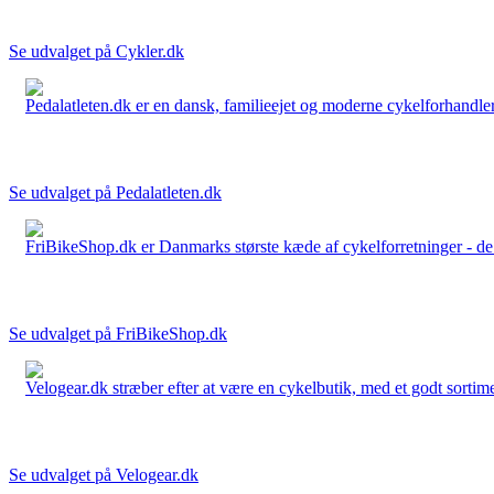
Se udvalget på Cykler.dk
Pedalatleten.dk er en dansk, familieejet og moderne cykelforhandler 
Se udvalget på Pedalatleten.dk
FriBikeShop.dk er Danmarks største kæde af cykelforretninger - de er
Se udvalget på FriBikeShop.dk
Velogear.dk stræber efter at være en cykelbutik, med et godt sortime
Se udvalget på Velogear.dk