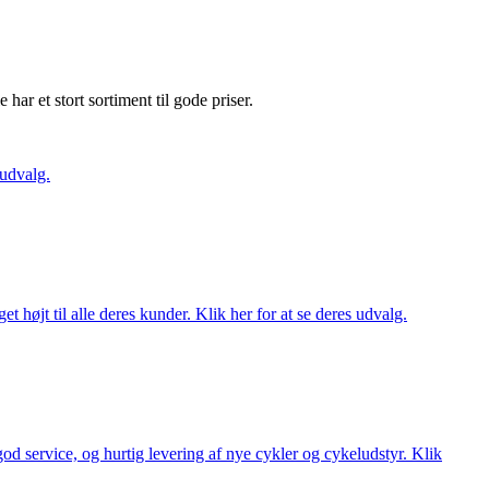
e har et stort sortiment til gode priser.
 udvalg.
t højt til alle deres kunder. Klik her for at se deres udvalg.
 god service, og hurtig levering af nye cykler og cykeludstyr. Klik