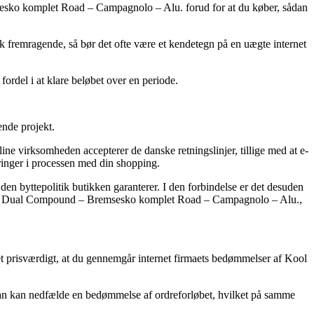
sesko komplet Road – Campagnolo – Alu. forud for at du køber, sådan
tisk fremragende, så bør det ofte være et kendetegn på en uægte internet
fordel i at klare beløbet over en periode.
ende projekt.
e virksomheden accepterer de danske retningslinjer, tillige med at e-
dringer i processen med din shopping.
en byttepolitik butikken garanterer. I den forbindelse er det desuden
Advance Dual Compound – Bremsesko komplet Road – Campagnolo – Alu.,
et prisværdigt, at du gennemgår internet firmaets bedømmelser af Kool
 man kan nedfælde en bedømmelse af ordreforløbet, hvilket på samme