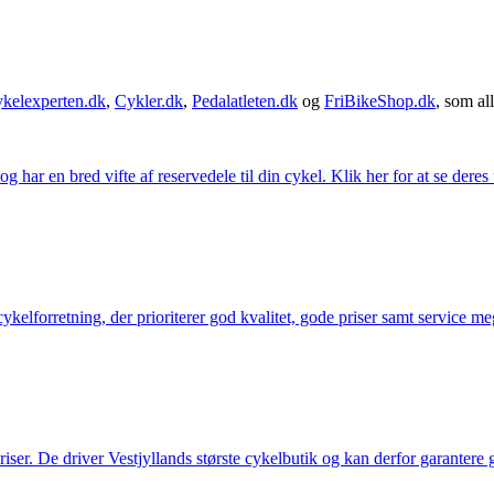
kelexperten.dk
,
Cykler.dk
,
Pedalatleten.dk
og
FriBikeShop.dk
, som all
g har en bred vifte af reservedele til din cykel. Klik her for at se deres
elforretning, der prioriterer god kvalitet, gode priser samt service mege
 priser. De driver Vestjyllands største cykelbutik og kan derfor garantere