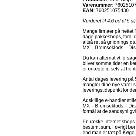
Varenummer:
7602510
EAN:
760251075430
Vurderet til
4.6
ud af 5 st
Mange firmaer på nettet f
dage pakkeshops, fordi det
altså ret så gnidningslø
MX – Bremseklods – Dis
Du kan alternativt forsøg
bliver somme tider en ke
er unægtelig selv at hent
Antal dages levering på
mangler dine nye varer s
leveringstidspunkt for de
Adskillige e-handler sti
MX – Bremseklods – Disk,
formål at de sandsynligvi
En række internet shops 
bestemt sum. I øvrigt bør
end man er tæt på Køge, V