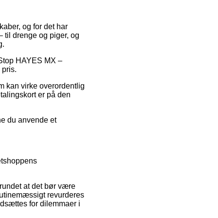
kaber, og for det har
– til drenge og piger, og
g.
ol Stop HAYES MX –
pris.
m kan virke overordentlig
alingskort er på den
nne du anvende et
netshoppens
rundet at det bør være
rutinemæssigt revurderes
udsættes for dilemmaer i