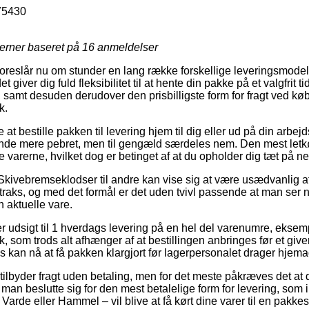
75430
jerner baseret på
16
anmeldelser
oreslår nu om stunder en lang række forskellige leveringsmodell
 giver dig fuld fleksibilitet til at hente din pakke på et valgfrit 
s, samt desuden derudover den prisbilligste form for fragt ved 
k.
e at bestille pakken til levering hjem til dig eller ud på din arb
nde mere pebret, men til gengæld særdeles nem. Den mest letkøb
e varerne, hvilket dog er betinget af at du opholder dig tæt på n
 Skivebremseklodser til andre kan vise sig at være usædvanlig 
traks, og med det formål er det uden tvivl passende at man ser
n aktuelle vare.
ller udsigt til 1 hverdags levering på en hel del varenumre, ek
 som trods alt afhænger af at bestillingen anbringes før et give
s kan nå at få pakken klargjort før lagerpersonalet drager hjema
tilbyder fragt uden betaling, men for det meste påkræves det at 
 man beslutte sig for den mest betalelige form for levering, som i
arde eller Hammel – vil blive at få kørt dine varer til en pakke