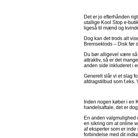
Det er jo efterhånden rigt
utallige Kool Stop e-buti
ligeså til mænd og kvinde
Dog kan det trods alt vi
Bremseklods – Disk før du
Du bør alligevel være så
attraktiv, så er det man
anden side inkluderet i e
Generelt slår vi et slag 
afdragstilbud som f.eks. 
Inden nogen køber i en K
handelsaftale, det er dog
En anden valgmulighed e
en sikring om at online
af eksperter som er inde
forbindelse med dit indk