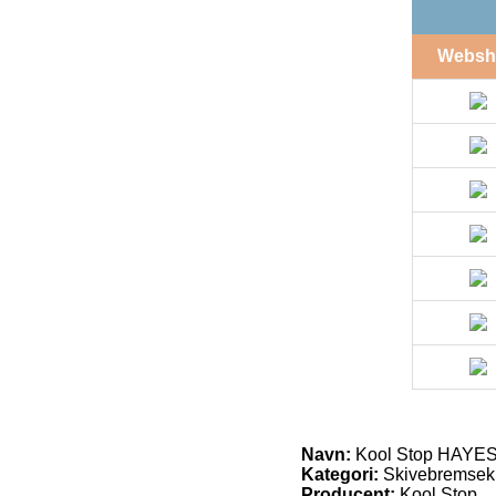
Websh
Navn:
Kool Stop HAYES
Kategori:
Skivebremseklo
Producent:
Kool Stop