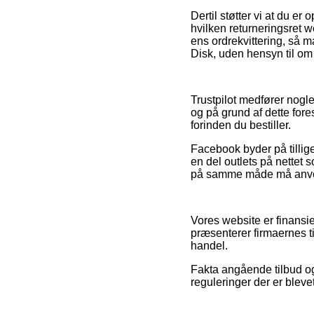
Dertil støtter vi at du e
hvilken returneringsret 
ens ordrekvittering, så
Disk, uden hensyn til om 
Trustpilot medfører nogl
og på grund af dette for
forinden du bestiller.
Facebook byder på tillige
en del outlets på nettet
på samme måde må anvende
Vores website er finansi
præsenterer firmaernes t
handel.
Fakta angående tilbud og
reguleringer der er blev