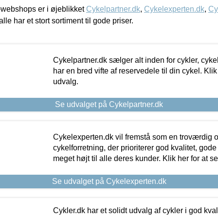
webshops er i øjeblikket
Cykelpartner.dk
,
Cykelexperten.dk
,
Cy
alle har et stort sortiment til gode priser.
Cykelpartner.dk sælger alt inden for cykler, cyke
har en bred vifte af reservedele til din cykel. Klik
udvalg.
Se udvalget på Cykelpartner.dk
Cykelexperten.dk vil fremstå som en troværdig o
cykelforretning, der prioriterer god kvalitet, god
meget højt til alle deres kunder. Klik her for at s
Se udvalget på Cykelexperten.dk
Cykler.dk har et solidt udvalg af cykler i god kvalit