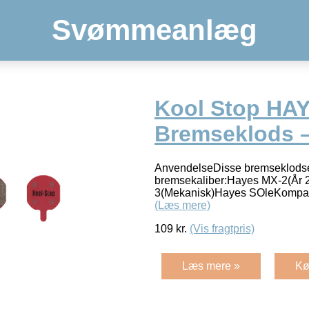
Svømmeanlæg
Kool Stop HA
Bremseklods –
AnvendelseDisse bremseklodser
bremsekaliber:Hayes MX-2(År
3(Mekanisk)Hayes SOleKompa
(Læs mere)
109
kr.
(Vis fragtpris)
Læs mere »
Kø