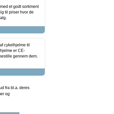
 med et godt sortiment
g til priser hvor de
alg.
f cykelhjelme til
lhjelme er CE-
 bestille gennem dem.
 fra bl.a. deres
mer og