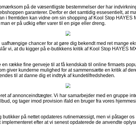
r opmærksom på de væsentligste bestemmelser der har indvirkning
webshoppen garanterer. Derfor er det samtidig essesentielt, at
 man i fremtiden kan vidne om sin shopping af Kool Stop HAYES
man er på udkig efter varer til en pige eller dreng.
e uafhængige chancer for at gøre dig bekendt med ret mange eks
eslår vi, at du kigger på e-butikkens kritik af Kool Stop HAYES 
 en række fine genveje til at få kendskab til online firmaets pop
 som giver kunderne mulighed for at sammensætte en kritik af d
s til at danne dig et indtryk af kundetilfredsheden.
eret af annonceindtægter. Vi har samarbejder med en gruppe inte
ilbud, og tager imod provision ifald en bruger fra vores hjemm
 butikker på nettet opdateres rutinemæssigt, men vi påtager os 
et implementeret efter at vi senest opdaterede de anvendte oplys