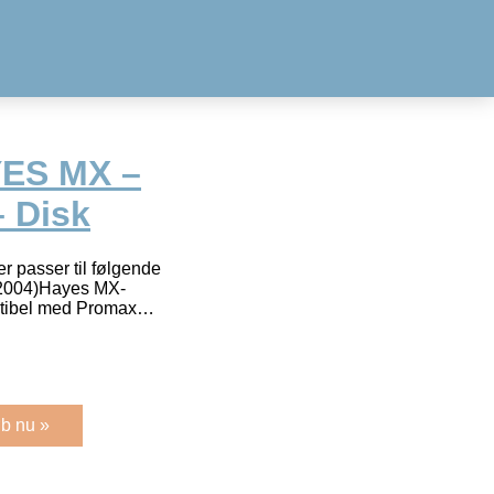
YES MX –
 Disk
 passer til følgende
 2004)Hayes MX-
tibel med Promax…
b nu »