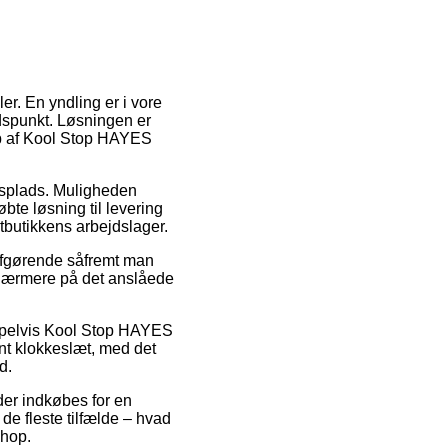
er. En yndling er i vore
tidspunkt. Løsningen er
køb af Kool Stop HAYES
ejdsplads. Muligheden
te løsning til levering
etbutikkens arbejdslager.
afgørende såfremt man
 nærmere på det anslåede
sempelvis Kool Stop HAYES
nt klokkeslæt, med det
d.
der indkøbes for en
 de fleste tilfælde – hvad
shop.