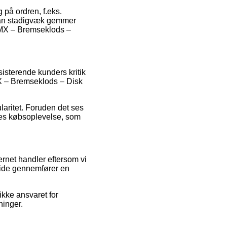
 på ordren, f.eks.
 man stadigvæk gemmer
 MX – Bremseklods –
isterende kunders kritik
MX – Bremseklods – Disk
ularitet. Foruden det ses
eres købsoplevelse, som
rnet handler eftersom vi
eside gennemfører en
ikke ansvaret for
ninger.