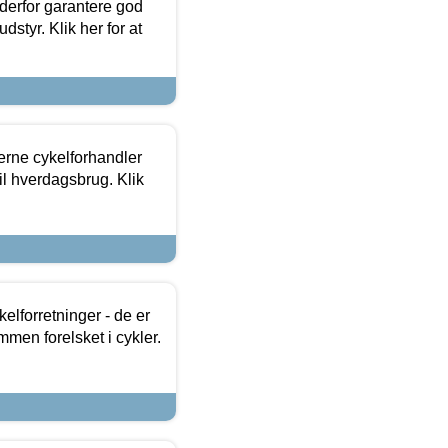
 derfor garantere god
dstyr. Klik her for at
erne cykelforhandler
til hverdagsbrug. Klik
lforretninger - de er
mmen forelsket i cykler.