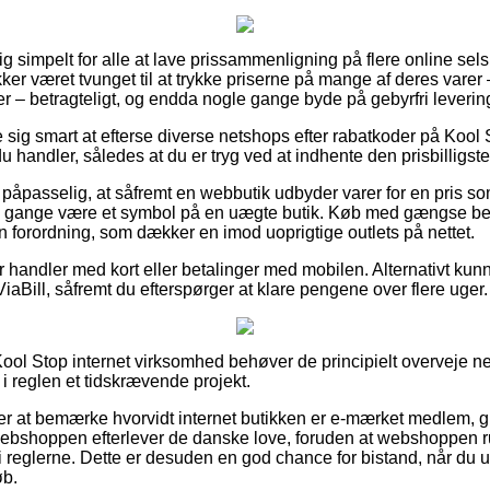
ig simpelt for alle at lave prissammenligning på flere online sels
kker været tvunget til at trykke priserne på mange af deres varer 
r – betragteligt, og endda nogle gange byde på gebyrfri leverin
se sig smart at efterse diverse netshops efter rabatkoder på Ko
 handler, således at du er tryg ved at indhente den prisbilligste 
 påpasselig, at såfremt en webbutik udbyder varer for en pris so
ge gange være et symbol på en uægte butik. Køb med gængse bet
n forordning, som dækker en imod uoprigtige outlets på nettet.
for handler med kort eller betalinger med mobilen. Alternativt ku
ViaBill, såfremt du efterspørger at klare pengene over flere uger.
ool Stop internet virksomhed behøver de principielt overveje 
 i reglen et tidskrævende projekt.
r at bemærke hvorvidt internet butikken er e-mærket medlem, g
 webshoppen efterlever de danske love, foruden at webshoppen 
 i reglerne. Dette er desuden en god chance for bistand, når du 
øb.