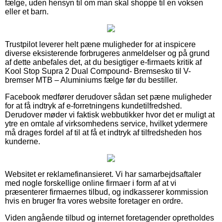
fælge, uden hensyn til om man skal shoppe til en voksen
eller et barn.
Trustpilot leverer helt pæne muligheder for at inspicere
diverse eksisterende forbrugeres anmeldelser og på grund
af dette anbefales det, at du besigtiger e-firmaets kritik af
Kool Stop Supra 2 Dual Compound- Bremsesko til V-
bremser MTB – Aluminiums fælge før du bestiller.
Facebook medfører derudover sådan set pæne muligheder
for at få indtryk af e-forretningens kundetilfredshed.
Derudover møder vi faktisk webbutikker hvor det er muligt at
ytre en omtale af virksomhedens service, hvilket ydermere
må drages fordel af til at få et indtryk af tilfredsheden hos
kunderne.
Websitet er reklamefinansieret. Vi har samarbejdsaftaler
med nogle forskellige online firmaer i form af at vi
præsenterer firmaernes tilbud, og indkasserer kommission
hvis en bruger fra vores website foretager en ordre.
Viden angående tilbud og internet foretagender opretholdes