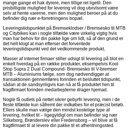
mange gange et hak dyrere, men tillige ret ligetil. Den
prisbilligste mulighed for levering vil dog utvivlsomt være
selv at hente varerne, men den mulighed beroer på at du
befinder dig nær e-forretningens bopæl.
Leveringstidspunktet på Bremseklodser / Bremsesko til MTB
og Citybikes kan i nogle tilfælde være virkelig vigtig hvis
man har behov for din pakke lige om lidt, så af den grund er
det helt klogt at man efterser det forventede
leveringstidspunkt ved det vedkommende produkt.
Masser af internet firmaer stiller udsigt til levering på blot en
enkelt hverdag på en række produkter, eksempelvis Kool
Stop Supra 2 Dual Compound- Bremsesko til V-bremser
MTB – Aluminiums fælge, som dog nødvendiggør at
transaktionen gennemføres forinden et besluttet tidspunkt,
sådan at de sandsynligvis kan nå at få produktet hen til
fragtfirmaet forinden medarbejderne drager hjemad.
Nogle få outlets på nettet sikrer gebyrfri levering, men i de
fleste tilfælde kun såfremt der indkøbes for et præcist beløb.
Ellers skulle man vælge den mindst kostelige type af
levering, hvilket tit – ligegyldigt om man befinder sig nær
Silkeborg, Brønderslev eller Fredensborg – vil blive at få
fragtfirmaet til at levere din pakke til et afhentningssted.