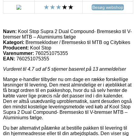
Besøg webshop
Navn:
Kool Stop Supra 2 Dual Compound- Bremsesko til V-
bremser MTB – Aluminiums fælge
Kategori:
Bremseklodser / Bremsesko til MTB og Citybikes
Producent:
Kool Stop
Varenummer:
760251075355
EAN:
760251075355
Vurderet til
4.7
ud af 5 stjerner baseret på
13
anmeldelser
Mange e-handler tilbyder nu om dage en række forskellige
løsninger til levering. Den mest almindelige er i øjeblikket at
få bragt ordren til en pakkeshop, hvor du så selv henter de
købte varer lige præcis når det passer ind i din kalender.
Den er altså usædvanlig uproblematisk, samt desuden også
den mindst kostelige leveringsmetode ved køb af Kool Stop
Supra 2 Dual Compound- Bremsesko til V-bremser MTB –
Aluminiums fælge.
Du bør alternativt påtænke at bestille pakken til levering til
din hjemmeadresse eller til din arbejdsplads. Den viser sig