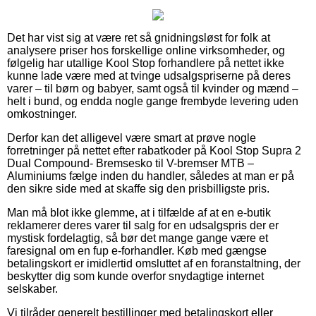
Det har vist sig at være ret så gnidningsløst for folk at
analysere priser hos forskellige online virksomheder, og
følgelig har utallige Kool Stop forhandlere på nettet ikke
kunne lade være med at tvinge udsalgspriserne på deres
varer – til børn og babyer, samt også til kvinder og mænd –
helt i bund, og endda nogle gange frembyde levering uden
omkostninger.
Derfor kan det alligevel være smart at prøve nogle
forretninger på nettet efter rabatkoder på Kool Stop Supra 2
Dual Compound- Bremsesko til V-bremser MTB –
Aluminiums fælge inden du handler, således at man er på
den sikre side med at skaffe sig den prisbilligste pris.
Man må blot ikke glemme, at i tilfælde af at en e-butik
reklamerer deres varer til salg for en udsalgspris der er
mystisk fordelagtig, så bør det mange gange være et
faresignal om en fup e-forhandler. Køb med gængse
betalingskort er imidlertid omsluttet af en foranstaltning, der
beskytter dig som kunde overfor snydagtige internet
selskaber.
Vi tilråder generelt bestillinger med betalingskort eller