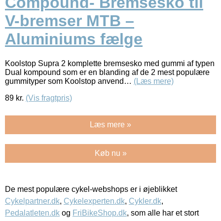
Compound- Bremsesko til
V-bremser MTB –
Aluminiums fælge
Koolstop Supra 2 komplette bremsesko med gummi af typen
Dual kompound som er en blanding af de 2 mest populære
gummityper som Koolstop anvend…
(Læs mere)
89
kr.
(Vis fragtpris)
Læs mere »
Køb nu »
De mest populære cykel-webshops er i øjeblikket
Cykelpartner.dk
,
Cykelexperten.dk
,
Cykler.dk
,
Pedalatleten.dk
og
FriBikeShop.dk
, som alle har et stort