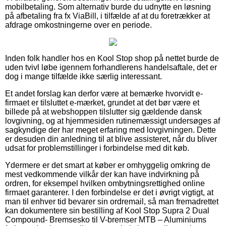
mobilbetaling. Som alternativ burde du udnytte en løsning
på afbetaling fra fx ViaBill, i tilfælde af at du foretrækker at
afdrage omkostningerne over en periode.
Inden folk handler hos en Kool Stop shop på nettet burde de
uden tvivl løbe igennem forhandlerens handelsaftale, det er
dog i mange tilfælde ikke særlig interessant.
Et andet forslag kan derfor være at bemærke hvorvidt e-
firmaet er tilsluttet e-mærket, grundet at det bør være et
billede på at webshoppen tilslutter sig gældende dansk
lovgivning, og at hjemmesiden rutinemæssigt undersøges af
sagkyndige der har meget erfaring med lovgivningen. Dette
er desuden din anledning til at blive assisteret, når du bliver
udsat for problemstillinger i forbindelse med dit køb.
Ydermere er det smart at køber er omhyggelig omkring de
mest vedkommende vilkår der kan have indvirkning på
ordren, for eksempel hvilken ombytningsrettighed online
firmaet garanterer. I den forbindelse er det i øvrigt vigtigt, at
man til enhver tid bevarer sin ordremail, så man fremadrettet
kan dokumentere sin bestilling af Kool Stop Supra 2 Dual
Compound- Bremsesko til V-bremser MTB – Aluminiums