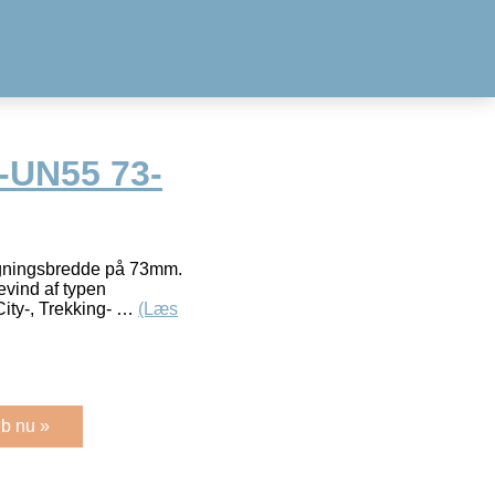
-UN55 73-
gningsbredde på 73mm.
vind af typen
ity-, Trekking- …
(Læs
b nu »