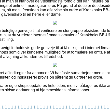
t man er klar over de væsentligste forhold der kan influere på 
gsret online firmaet garanterer. På grund af dette er det desud
tura, så man i fremtiden kan eftervise sin ordre af Krankboks
gaveindkøb til en herre eller dame.
lig belejlige genveje til at verificere en stor gruppe eksisterende
hjælp, at du vurderer internet firmaets omtaler af Krankboks 
stilling.
vrigt forholdsvis gode genveje til at få et kig ind i internet firma
ops som giver kunderne mulighed for at formulere en omtale af
l afvejning af kundernes tilfredshed.
ret af indtægter fra annoncer. Vi har faste samarbejder med et h
ukter, og indkasserer provision såfremt du udfører en ordre.
arer og e-shops opdateres hele tiden, men vi påtager os ikke an
iden sidste opdatering af hjemmesidens informationer.
1
1
1
1
1
1
1
1
1
1
1
1
1
1
1
1
1
1
1
1
1
1
1
1
1
1
1
1
1
1
1
1
1
1
1