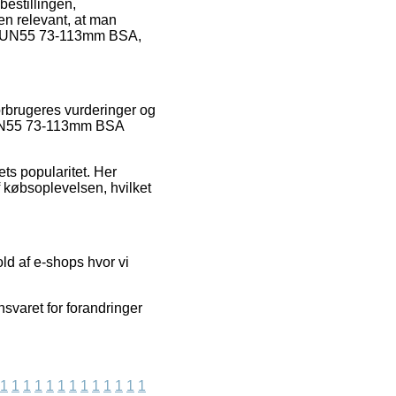
bestillingen,
en relevant, at man
 BB-UN55 73-113mm BSA,
 forbrugeres vurderinger og
BB-UN55 73-113mm BSA
ets popularitet. Her
 købsoplevelsen, hvilket
old af e-shops hvor vi
svaret for forandringer
1
1
1
1
1
1
1
1
1
1
1
1
1