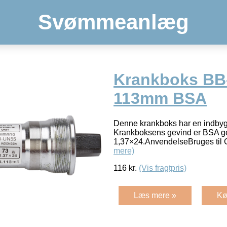
Svømmeanlæg
Krankboks BB
113mm BSA
Denne krankboks har en indby
Krankboksens gevind er BSA ge
1,37×24.AnvendelseBruges til C
mere)
116
kr.
(Vis fragtpris)
Læs mere »
Kø