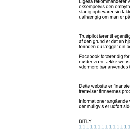
Ligeså rekommanderer vi a
eksempelvis den ombytnin
stadig opbevarer sin fak
uafhængig om man er på 
Trustpilot fører til egent
af den grund er det en 
forinden du lægger din be
Facebook forærer dig for ø
møder vi en række websh
ydermere bør anvendes ti
Dette website er finansie
fremviser firmaernes prod
Informationer angående v
der muligvis er udført s
BITLY:
1
1
1
1
1
1
1
1
1
1
1
1
1