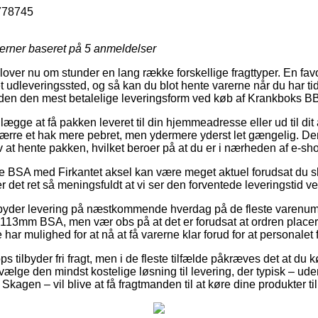
778745
jerner baseret på
5
anmeldelser
dlover nu om stunder en lang række forskellige fragttyper. En fav
 et udleveringssted, og så kan du blot hente varerne når du har ti
suden den mest betalelige leveringsform ved køb af Krankbok
lægge at få pakken leveret til din hjemmeadresse eller ud til dit
rre et hak mere pebret, men ydermere yderst let gængelig. Den 
lv at hente pakken, hvilket beroer på at du er i nærheden af e-s
e BSA med Firkantet aksel kan være meget aktuel forudsat du s
 er det ret så meningsfuldt at vi ser den forventede leveringstid
embyder levering på næstkommende hverdag på de fleste varenu
3mm BSA, men vær obs på at det er forudsat at ordren placeres
har mulighed for at nå at få varerne klar forud for at personalet få
s tilbyder fri fragt, men i de fleste tilfælde påkræves det at du 
vælge den mindst kostelige løsning til levering, der typisk – ud
 Skagen – vil blive at få fragtmanden til at køre dine produkter t