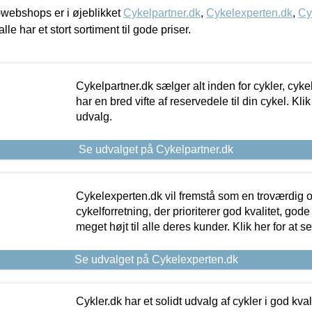
webshops er i øjeblikket
Cykelpartner.dk
,
Cykelexperten.dk
,
Cy
alle har et stort sortiment til gode priser.
Cykelpartner.dk sælger alt inden for cykler, cyke
har en bred vifte af reservedele til din cykel. Klik
udvalg.
Se udvalget på Cykelpartner.dk
Cykelexperten.dk vil fremstå som en troværdig o
cykelforretning, der prioriterer god kvalitet, god
meget højt til alle deres kunder. Klik her for at s
Se udvalget på Cykelexperten.dk
Cykler.dk har et solidt udvalg af cykler i god kvalit