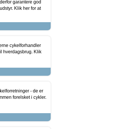
 derfor garantere god
dstyr. Klik her for at
erne cykelforhandler
til hverdagsbrug. Klik
lforretninger - de er
mmen forelsket i cykler.