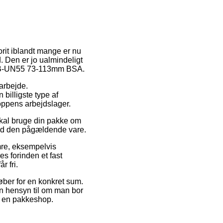
orit iblandt mange er nu
d. Den er jo ualmindeligt
s BB-UN55 73-113mm BSA.
 arbejde.
billigste type af
hoppens arbejdslager.
kal bruge din pakke om
 ved den pågældende vare.
mre, eksempelvis
 forinden et fast
r fri.
køber for en konkret sum.
en hensyn til om man bor
il en pakkeshop.