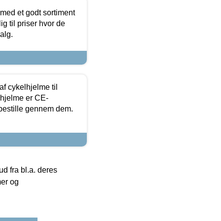
 med et godt sortiment
g til priser hvor de
alg.
f cykelhjelme til
lhjelme er CE-
 bestille gennem dem.
 fra bl.a. deres
mer og