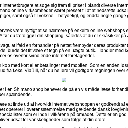
 internetbrugere at søge sig frem til priser i blandt diverse inte
himano online virksomheder været presset til at at nedsætte udsa
 piger, samt også til voksne – betydeligt, og endda nogle gange 
ervæk være nyttigt at se nærmere på enkelte online webshops e
 du færdiggør din shopping, således at du er skråsikker på at 
gt, at ifald en forhandler på nettet frembyder deres produkter ti
e, burde det tit være et tegn på en uægte butik. Handler med kor
mer os overfor svindlende internet foretagender.
 for køb med kort eller betalinger med mobilen. Som en anden lø
lbud fra f.eks. ViaBill, når du hellere vil godtgøre regningen ove
ller i en Shimano shop behøver de på en vis måde læse forhandle
super spændende.
e at finde ud af hvorvidt internet webshoppen er godkendt af 
maet opererer i overensstemmelse med gældende dansk lovgivning
pecialister som er inde i vilkårene på området. Dette er en god le
 bliver udsat for vanskeligheder som følge af din ordre.