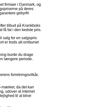
rnet firmaer i Danmark, og
lgspriserne på deres
garantere gebyrfri
fter tilbud på Krankboks
få fat i den bedste pris.
l salg for en salgspris
t er trods alt omfavnet
sning burde du drage
r en længere periode.
rens forretningsvilkår,
e-mærket, da det kan
, udover at internet
jlighed til at blive