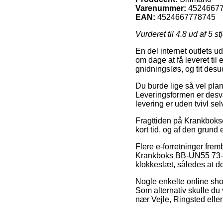
Varenummer:
4524667
EAN:
4524667778745
Vurderet til
4.8
ud af 5 st
En del internet outlets u
om dage at få leveret til
gnidningsløs, og tit de
Du burde lige så vel plan
Leveringsformen er desvæ
levering er uden tvivl se
Fragttiden på Krankboks
kort tid, og af den grund
Flere e-forretninger fr
Krankboks BB-UN55 73-11
klokkeslæt, således at de 
Nogle enkelte online shop
Som alternativ skulle du 
nær Vejle, Ringsted eller