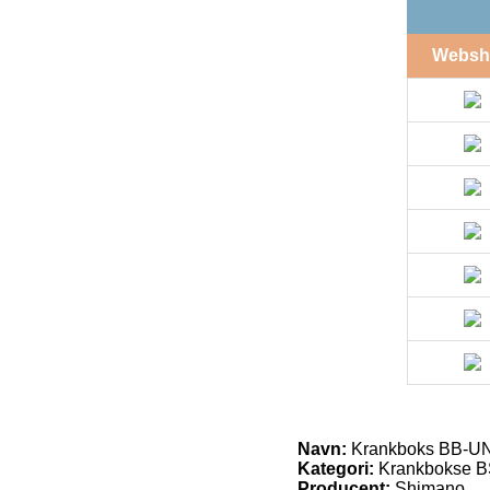
Websh
Navn:
Krankboks BB-U
Kategori:
Krankbokse BS
Producent:
Shimano