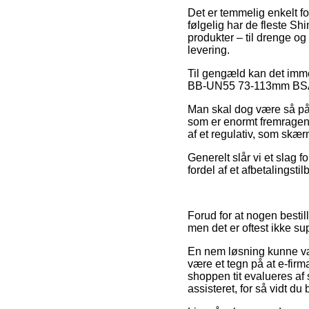
Det er temmelig enkelt for
følgelig har de fleste S
produkter – til drenge og
levering.
Til gengæld kan det imm
BB-UN55 73-113mm BSA før
Man skal dog være så påva
som er enormt fremragend
af et regulativ, som skær
Generelt slår vi et slag
fordel af et afbetalingsti
Forud for at nogen besti
men det er oftest ikke 
En nem løsning kunne vær
være et tegn på at e-fir
shoppen tit evalueres af s
assisteret, for så vidt du