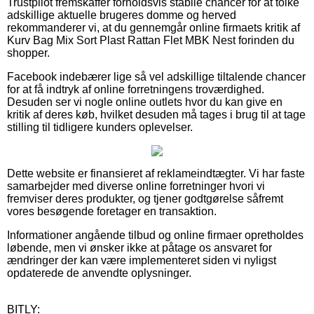
Trustpilot fremskaffer forholdsvis stabile chancer for at tolke
adskillige aktuelle brugeres domme og herved
rekommanderer vi, at du gennemgår online firmaets kritik af
Kurv Bag Mix Sort Plast Rattan Flet MBK Nest forinden du
shopper.
Facebook indebærer lige så vel adskillige tiltalende chancer
for at få indtryk af online forretningens troværdighed.
Desuden ser vi nogle online outlets hvor du kan give en
kritik af deres køb, hvilket desuden må tages i brug til at tage
stilling til tidligere kunders oplevelser.
Dette website er finansieret af reklameindtægter. Vi har faste
samarbejder med diverse online forretninger hvori vi
fremviser deres produkter, og tjener godtgørelse såfremt
vores besøgende foretager en transaktion.
Informationer angående tilbud og online firmaer opretholdes
løbende, men vi ønsker ikke at påtage os ansvaret for
ændringer der kan være implementeret siden vi nyligst
opdaterede de anvendte oplysninger.
BITLY: