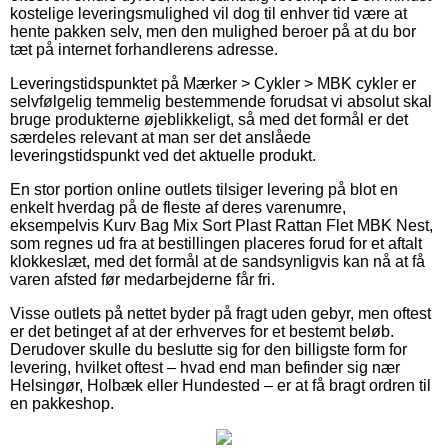
kostelige leveringsmulighed vil dog til enhver tid være at
hente pakken selv, men den mulighed beroer på at du bor
tæt på internet forhandlerens adresse.
Leveringstidspunktet på Mærker > Cykler > MBK cykler er
selvfølgelig temmelig bestemmende forudsat vi absolut skal
bruge produkterne øjeblikkeligt, så med det formål er det
særdeles relevant at man ser det anslåede
leveringstidspunkt ved det aktuelle produkt.
En stor portion online outlets tilsiger levering på blot en
enkelt hverdag på de fleste af deres varenumre,
eksempelvis Kurv Bag Mix Sort Plast Rattan Flet MBK Nest,
som regnes ud fra at bestillingen placeres forud for et aftalt
klokkeslæt, med det formål at de sandsynligvis kan nå at få
varen afsted før medarbejderne får fri.
Visse outlets på nettet byder på fragt uden gebyr, men oftest
er det betinget af at der erhverves for et bestemt beløb.
Derudover skulle du beslutte sig for den billigste form for
levering, hvilket oftest – hvad end man befinder sig nær
Helsingør, Holbæk eller Hundested – er at få bragt ordren til
en pakkeshop.