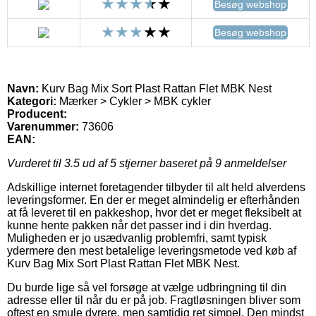
Besøg webshop
Besøg webshop
Navn:
Kurv Bag Mix Sort Plast Rattan Flet MBK Nest
Kategori:
Mærker > Cykler > MBK cykler
Producent:
Varenummer:
73606
EAN:
Vurderet til
3.5
ud af 5 stjerner baseret på
9
anmeldelser
Adskillige internet foretagender tilbyder til alt held alverdens
leveringsformer. En der er meget almindelig er efterhånden
at få leveret til en pakkeshop, hvor det er meget fleksibelt at
kunne hente pakken når det passer ind i din hverdag.
Muligheden er jo usædvanlig problemfri, samt typisk
ydermere den mest betalelige leveringsmetode ved køb af
Kurv Bag Mix Sort Plast Rattan Flet MBK Nest.
Du burde lige så vel forsøge at vælge udbringning til din
adresse eller til når du er på job. Fragtløsningen bliver som
oftest en smule dyrere, men samtidig ret simpel. Den mindst