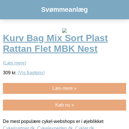
Svømmeanlæg
Kurv Bag Mix Sort Plast
Rattan Flet MBK Nest
(Læs mere)
309
kr.
(Vis fragtpris)
Læs mere »
Køb nu »
De mest populære cykel-webshops er i øjeblikket
Cykelpartner.dk
,
Cykelexperten.dk
,
Cykler.dk
,