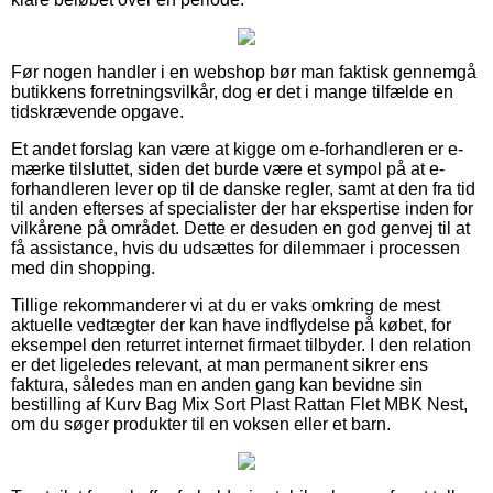
Før nogen handler i en webshop bør man faktisk gennemgå
butikkens forretningsvilkår, dog er det i mange tilfælde en
tidskrævende opgave.
Et andet forslag kan være at kigge om e-forhandleren er e-
mærke tilsluttet, siden det burde være et sympol på at e-
forhandleren lever op til de danske regler, samt at den fra tid
til anden efterses af specialister der har ekspertise inden for
vilkårene på området. Dette er desuden en god genvej til at
få assistance, hvis du udsættes for dilemmaer i processen
med din shopping.
Tillige rekommanderer vi at du er vaks omkring de mest
aktuelle vedtægter der kan have indflydelse på købet, for
eksempel den returret internet firmaet tilbyder. I den relation
er det ligeledes relevant, at man permanent sikrer ens
faktura, således man en anden gang kan bevidne sin
bestilling af Kurv Bag Mix Sort Plast Rattan Flet MBK Nest,
om du søger produkter til en voksen eller et barn.