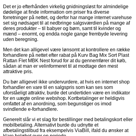
Det er jo efterhånden virkelig gnidningsløst for almindelige
dødelige at finde information om priser fra diverse
forretninger på nettet, og derfor har mange internet varehuse
set sig nødsaget til at nedbringe salgsværdien på mange af
deres produkter – til babyer og børn, samt til kvinder og
mænd – enormt, og endda nogle gange frembyde levering
uden beregning.
Men det kan alligevel være lønsomt at kontrollere en række
forhandlere på nettet efter rabat på Kurv Bag Mix Sort Plast
Rattan Flet MBK Nest forud for at du gennemfører dit køb,
sådan at man er velinformeret til at modtage den mest
attraktive pris.
Du bør alligevel ikke undervurdere, at hvis en internet shop
forhandler en vare til en salgspris som kan ses som
uforståeligt attraktiv, burde det undertiden være en indikator
for en uægte online webshop. Kortbetalinger er heldigvis
omfattet af en anordning, som begunstiger os imod
svindlende e-forhandlere.
Generelt slår vi et slag for bestillinger med betalingskort eller
mobilbetaling. Alternativt burde du udnytte et
afbetalingstilbud fra eksempelvis ViaBill, ifald du ønsker at
klare beløbet over en periode.