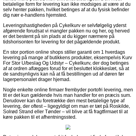
betalelige form for levering kan ikke modsiges at være at du
selv henter pakken, hvilket betinges af at du fysisk befinder
dig nær e-handlens hjemsted.
Leveringshastigheden på Cykelkurv er selvfølgelig yderst
afgørende forudsat vi mangler pakken nu og her, og herved
er det bestemt på sin plads at du kigger nærmere på
tidshorisonten for levering for det pågældende produkt.
En stor portion online shops stiller garanti om 1 hverdags
levering på mange af butikkens produkter, eksempelvis Kurv
For Stor U/beslag Og Udstyr – Cykelkurv, der dog betinges
af at ordren aflægges forud for et besluttet klokkeslæt, så at
de sandsynligvis kan nå at få bestillingen ud af døren før
lagerpersonalet drager hjemad.
Nogle enkelte online firmaer frembyder portofri levering, men
tit er det kun gældende hvis man handler for en præcis sum.
Derudover kan du foretrække den mest betalelige type af
levering, der oftest – ligegyldigt om man er tæt på Roskilde,
Solrød Strand eller Tønder – vil blive at få fragtfirmaet til at
køre pakken til et afhentningssted.