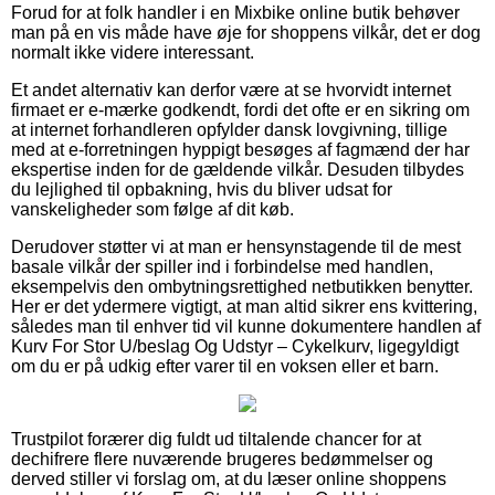
Forud for at folk handler i en Mixbike online butik behøver
man på en vis måde have øje for shoppens vilkår, det er dog
normalt ikke videre interessant.
Et andet alternativ kan derfor være at se hvorvidt internet
firmaet er e-mærke godkendt, fordi det ofte er en sikring om
at internet forhandleren opfylder dansk lovgivning, tillige
med at e-forretningen hyppigt besøges af fagmænd der har
ekspertise inden for de gældende vilkår. Desuden tilbydes
du lejlighed til opbakning, hvis du bliver udsat for
vanskeligheder som følge af dit køb.
Derudover støtter vi at man er hensynstagende til de mest
basale vilkår der spiller ind i forbindelse med handlen,
eksempelvis den ombytningsrettighed netbutikken benytter.
Her er det ydermere vigtigt, at man altid sikrer ens kvittering,
således man til enhver tid vil kunne dokumentere handlen af
Kurv For Stor U/beslag Og Udstyr – Cykelkurv, ligegyldigt
om du er på udkig efter varer til en voksen eller et barn.
Trustpilot forærer dig fuldt ud tiltalende chancer for at
dechifrere flere nuværende brugeres bedømmelser og
derved stiller vi forslag om, at du læser online shoppens