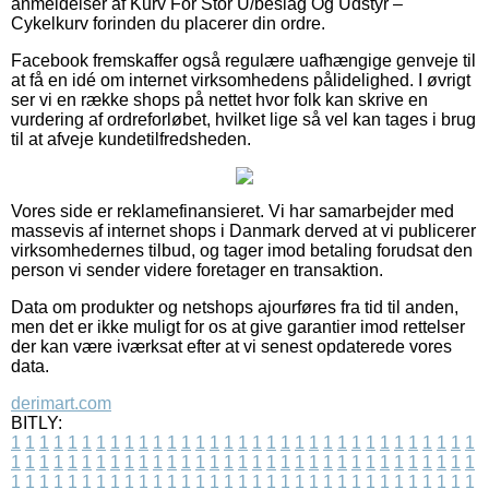
anmeldelser af Kurv For Stor U/beslag Og Udstyr –
Cykelkurv forinden du placerer din ordre.
Facebook fremskaffer også regulære uafhængige genveje til
at få en idé om internet virksomhedens pålidelighed. I øvrigt
ser vi en række shops på nettet hvor folk kan skrive en
vurdering af ordreforløbet, hvilket lige så vel kan tages i brug
til at afveje kundetilfredsheden.
Vores side er reklamefinansieret. Vi har samarbejder med
massevis af internet shops i Danmark derved at vi publicerer
virksomhedernes tilbud, og tager imod betaling forudsat den
person vi sender videre foretager en transaktion.
Data om produkter og netshops ajourføres fra tid til anden,
men det er ikke muligt for os at give garantier imod rettelser
der kan være iværksat efter at vi senest opdaterede vores
data.
derimart.com
BITLY:
1
1
1
1
1
1
1
1
1
1
1
1
1
1
1
1
1
1
1
1
1
1
1
1
1
1
1
1
1
1
1
1
1
1
1
1
1
1
1
1
1
1
1
1
1
1
1
1
1
1
1
1
1
1
1
1
1
1
1
1
1
1
1
1
1
1
1
1
1
1
1
1
1
1
1
1
1
1
1
1
1
1
1
1
1
1
1
1
1
1
1
1
1
1
1
1
1
1
1