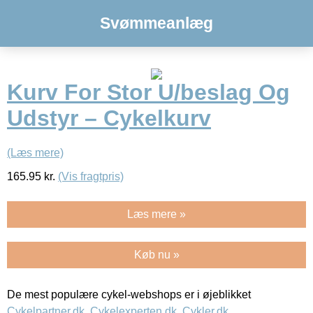
Svømmeanlæg
Kurv For Stor U/beslag Og
Udstyr – Cykelkurv
(Læs mere)
165.95
kr.
(Vis fragtpris)
Læs mere »
Køb nu »
De mest populære cykel-webshops er i øjeblikket
Cykelpartner.dk
,
Cykelexperten.dk
,
Cykler.dk
,