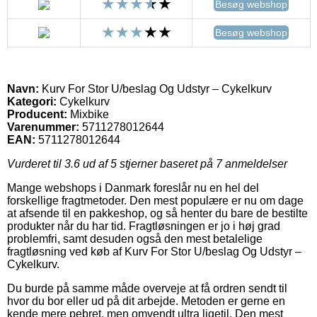
Besøg webshop
Besøg webshop
Navn:
Kurv For Stor U/beslag Og Udstyr – Cykelkurv
Kategori:
Cykelkurv
Producent:
Mixbike
Varenummer:
5711278012644
EAN:
5711278012644
Vurderet til
3.6
ud af 5 stjerner baseret på
7
anmeldelser
Mange webshops i Danmark foreslår nu en hel del
forskellige fragtmetoder. Den mest populære er nu om dage
at afsende til en pakkeshop, og så henter du bare de bestilte
produkter når du har tid. Fragtløsningen er jo i høj grad
problemfri, samt desuden også den mest betalelige
fragtløsning ved køb af Kurv For Stor U/beslag Og Udstyr –
Cykelkurv.
Du burde på samme måde overveje at få ordren sendt til
hvor du bor eller ud på dit arbejde. Metoden er gerne en
kende mere pebret, men omvendt ultra ligetil. Den mest