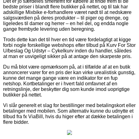
Det er jo særdeles smertefrit for købere at finde frem til de
bedste priser i blandt flere butikker på nettet, og til tak har
adskillige Mixbike e-forhandlere været nødt til at nedskære
salgsværdien på deres produkter – til piger og drenge, og
ligeledes til damer og herrer – en hel del, og endda nogle
gange frembyde levering uden beregning.
Trods dette kan det til hver en tid være fordelagtigt at kigge
forbi nogle forskellige webshops efter tilbud på Kurv For Stor
U/beslag Og Udstyr – Cykelkurv inden du handler, således
at man er usvigeligt sikker på at antage den skarpeste pris.
Du må blot være opmærksom på, at i tilfælde af at en butik
annoncerer varer for en pris der kan virke urealistisk gunstig,
kunne det mange gange være en indikator for en fup
netshop. Kortbetalinger er i hvert fald omfavnet af en
retningslinje, der beskytter dig som kunde imod uoprigtige
butikker på nettet.
Vi slår generelt et slag for bestillinger med betalingskort eller
betalinger med mobilen. Som alternativ kunne du udnytte et
tilbud fra fx ViaBill, hvis du higer efter at dække betalingen i
flere bidder.