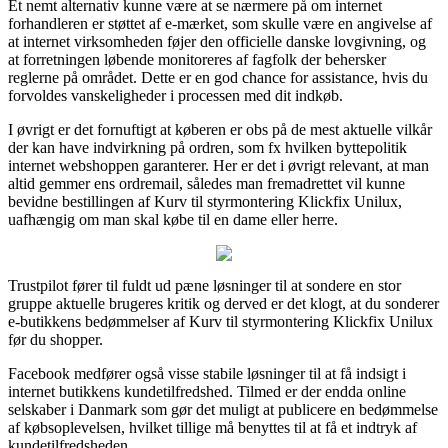
Et nemt alternativ kunne være at se nærmere på om internet
forhandleren er støttet af e-mærket, som skulle være en angivelse af
at internet virksomheden føjer den officielle danske lovgivning, og
at forretningen løbende monitoreres af fagfolk der behersker
reglerne på området. Dette er en god chance for assistance, hvis du
forvoldes vanskeligheder i processen med dit indkøb.
I øvrigt er det fornuftigt at køberen er obs på de mest aktuelle vilkår
der kan have indvirkning på ordren, som fx hvilken byttepolitik
internet webshoppen garanterer. Her er det i øvrigt relevant, at man
altid gemmer ens ordremail, således man fremadrettet vil kunne
bevidne bestillingen af Kurv til styrmontering Klickfix Unilux,
uafhængig om man skal købe til en dame eller herre.
Trustpilot fører til fuldt ud pæne løsninger til at sondere en stor
gruppe aktuelle brugeres kritik og derved er det klogt, at du sonderer
e-butikkens bedømmelser af Kurv til styrmontering Klickfix Unilux
før du shopper.
Facebook medfører også visse stabile løsninger til at få indsigt i
internet butikkens kundetilfredshed. Tilmed er der endda online
selskaber i Danmark som gør det muligt at publicere en bedømmelse
af købsoplevelsen, hvilket tillige må benyttes til at få et indtryk af
kundetilfredsheden.