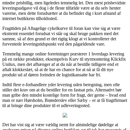
mindre prisbillig, men ligeledes temmelig let. Den mest prisbevidste
leveringsudgave vil dog i de fleste tilfælde være at du selv henter
varerne, men dette forudsætter at du befinder dig i kort afstand af
internet butikkens tilholdssted.
Fragttiden på Aftagelige cykelkurve til foran kan vise sig at være
ekstremt essentiel forudsat vi står og skal bruge pakken med det
samme, så af den grund er det rigtig klogt at vi kontrollerer det
forventede leveringstidspunkt ved den pågældende vare.
Temmelig mange online forretninger præsterer 1 hverdags levering
på en række produkter, eksempelvis Kurv til styrmontering Klickfix
Unilux, men det afhænger af at du når at bestille tidligere end et
aftalt klokkeslæt, så at de har en chance for at nå at få dit nye
produkt ud af døren forinden de logistikansatte har fri.
Indtil flere e-forhandlere yder levering uden beregning, men ofte
stiller det krav om at du bestiller for en fastsat pris. Alternativt bør
man gribe den mindst kostelige form for fragt, der gerne – hvad end
man er nær Hørsholm, Brønderslev eller Sæby – er at få fragtfirmaet
til at bringe dine produkter til et udleveringssted.
Det har vist sig at være vældig nemt for almindelige dødelige at
analysere priser på diverse online butikker, og til tak har massevis af