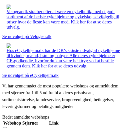
Velogear.dk stræber efter at være en cykelbutik, med et godt
sortiment af de bedste cykelhjelme og cykelsko, selvfølgelig til
priser hvor de fleste kan være med. Klik her for at se deres
udvalg.
Se udvalget på Velogear.dk
Hos eCykelhjelm.dk har de DK's største udvalg af cykelhjelme
til kvinder, mænd, børn og babyer. Alle deres cykelhjelme er
CE-godkendte, hvorfor du kan være helt tryg ved at bestille
gennem dem. Klik her for at se deres udvalg.
Se udvalget på eCykelhjelm.dk
Vi har gennemgået de mest populære webshops og anmeldt dem
med stjerner fra 1 til 5 ud fra bl.a. deres prisniveau,
sortimentstørrelse, kundeservice, brugervenlighed, betingelser,
leveringsformer og betalingsmuligheder.
Bedst anmeldte webshops
Webshop
Stjerner
Link