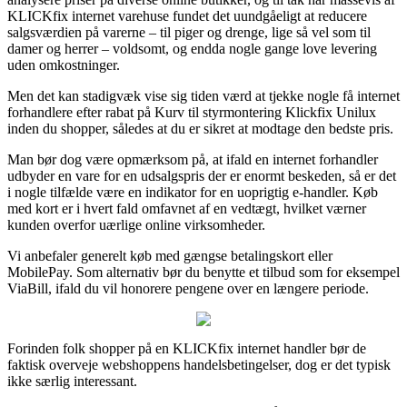
KLICKfix internet varehuse fundet det uundgåeligt at reducere
salgsværdien på varerne – til piger og drenge, lige så vel som til
damer og herrer – voldsomt, og endda nogle gange love levering
uden omkostninger.
Men det kan stadigvæk vise sig tiden værd at tjekke nogle få internet
forhandlere efter rabat på Kurv til styrmontering Klickfix Unilux
inden du shopper, således at du er sikret at modtage den bedste pris.
Man bør dog være opmærksom på, at ifald en internet forhandler
udbyder en vare for en udsalgspris der er enormt beskeden, så er det
i nogle tilfælde være en indikator for en uoprigtig e-handler. Køb
med kort er i hvert fald omfavnet af en vedtægt, hvilket værner
kunden overfor uærlige online virksomheder.
Vi anbefaler generelt køb med gængse betalingskort eller
MobilePay. Som alternativ bør du benytte et tilbud som for eksempel
ViaBill, ifald du vil honorere pengene over en længere periode.
Forinden folk shopper på en KLICKfix internet handler bør de
faktisk overveje webshoppens handelsbetingelser, dog er det typisk
ikke særlig interessant.