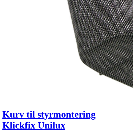
Kurv til styrmontering
Klickfix Unilux