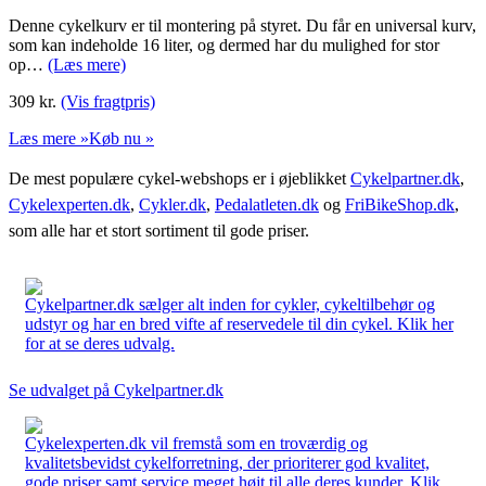
Denne cykelkurv er til montering på styret. Du får en universal kurv,
som kan indeholde 16 liter, og dermed har du mulighed for stor
op…
(Læs mere)
309
kr.
(Vis fragtpris)
Læs mere »
Køb nu »
De mest populære cykel-webshops er i øjeblikket
Cykelpartner.dk
,
Cykelexperten.dk
,
Cykler.dk
,
Pedalatleten.dk
og
FriBikeShop.dk
,
som alle har et stort sortiment til gode priser.
Cykelpartner.dk sælger alt inden for cykler, cykeltilbehør og
udstyr og har en bred vifte af reservedele til din cykel. Klik her
for at se deres udvalg.
Se udvalget på Cykelpartner.dk
Cykelexperten.dk vil fremstå som en troværdig og
kvalitetsbevidst cykelforretning, der prioriterer god kvalitet,
gode priser samt service meget højt til alle deres kunder. Klik