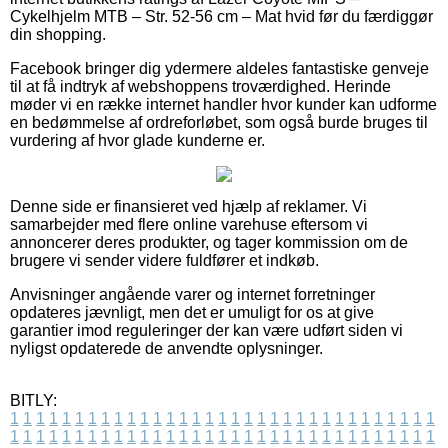
Cykelhjelm MTB – Str. 52-56 cm – Mat hvid før du færdiggør
din shopping.
Facebook bringer dig ydermere aldeles fantastiske genveje
til at få indtryk af webshoppens troværdighed. Herinde
møder vi en række internet handler hvor kunder kan udforme
en bedømmelse af ordreforløbet, som også burde bruges til
vurdering af hvor glade kunderne er.
Denne side er finansieret ved hjælp af reklamer. Vi
samarbejder med flere online varehuse eftersom vi
annoncerer deres produkter, og tager kommission om de
brugere vi sender videre fuldfører et indkøb.
Anvisninger angående varer og internet forretninger
opdateres jævnligt, men det er umuligt for os at give
garantier imod reguleringer der kan være udført siden vi
nyligst opdaterede de anvendte oplysninger.
BITLY:
1
1
1
1
1
1
1
1
1
1
1
1
1
1
1
1
1
1
1
1
1
1
1
1
1
1
1
1
1
1
1
1
1
1
1
1
1
1
1
1
1
1
1
1
1
1
1
1
1
1
1
1
1
1
1
1
1
1
1
1
1
1
1
1
1
1