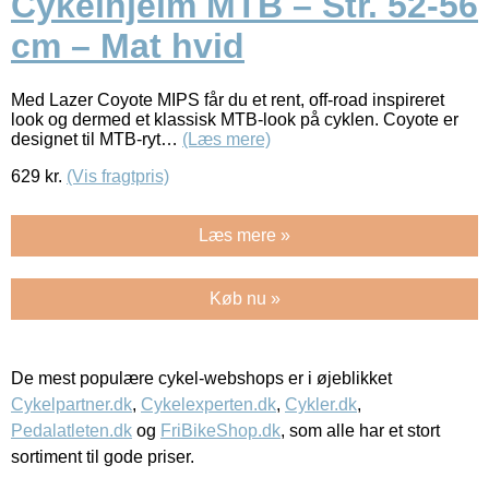
Cykelhjelm MTB – Str. 52-56
cm – Mat hvid
Med Lazer Coyote MIPS får du et rent, off-road inspireret
look og dermed et klassisk MTB-look på cyklen. Coyote er
designet til MTB-ryt…
(Læs mere)
629
kr.
(Vis fragtpris)
Læs mere »
Køb nu »
De mest populære cykel-webshops er i øjeblikket
Cykelpartner.dk
,
Cykelexperten.dk
,
Cykler.dk
,
Pedalatleten.dk
og
FriBikeShop.dk
, som alle har et stort
sortiment til gode priser.