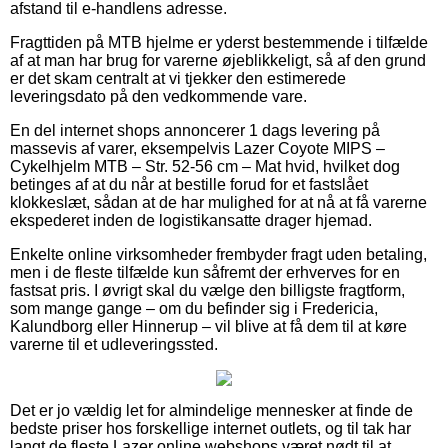
afstand til e-handlens adresse.
Fragttiden på MTB hjelme er yderst bestemmende i tilfælde
af at man har brug for varerne øjeblikkeligt, så af den grund
er det skam centralt at vi tjekker den estimerede
leveringsdato på den vedkommende vare.
En del internet shops annoncerer 1 dags levering på
massevis af varer, eksempelvis Lazer Coyote MIPS –
Cykelhjelm MTB – Str. 52-56 cm – Mat hvid, hvilket dog
betinges af at du når at bestille forud for et fastslået
klokkeslæt, sådan at de har mulighed for at nå at få varerne
ekspederet inden de logistikansatte drager hjemad.
Enkelte online virksomheder frembyder fragt uden betaling,
men i de fleste tilfælde kun såfremt der erhverves for en
fastsat pris. I øvrigt skal du vælge den billigste fragtform,
som mange gange – om du befinder sig i Fredericia,
Kalundborg eller Hinnerup – vil blive at få dem til at køre
varerne til et udleveringssted.
Det er jo vældig let for almindelige mennesker at finde de
bedste priser hos forskellige internet outlets, og til tak har
langt de fleste Lazer online webshops været nødt til at