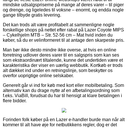
mindske udsalgspriserne på mange af deres varer – til piger
og drenge, og ligeledes til voksne – enormt, og endda nogle
gange tilbyde gratis levering.
Det kan trods alt være profitabelt at sammenligne nogle
forskellige shops på nettet efter rabat på Lazer Coyote MIPS
– Cykelhjelm MTB – Str. 52-56 cm – Mat hvid inden du
køber, så du er velinformeret til at antage den skarpeste pris.
Man bør ikke desto mindre ikke overse, at hvis en online
forretning udlover deres varer til en salgspris som kan ses
som ekstraordinært tiltalende, kunne det undertiden være et
karakteristika der viser en uærlig webbutik. Kortkøb er trods
alt dækket ind under en retningslinje, som beskytter os
overfor uoprigtige online selskaber.
Generelt går vi ind for køb med kort eller mobilbetaling. Som
alternativ kan du drage nytte af en afbetalingsordning som
f.eks. ViaBill, forudsat du har til hensigt at klare betalingen i
flere bidder.
Forinden folk køber på en Lazer e-handler burde man når alt
kommer til alt have øje for netbutikkens regler, dog er det