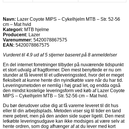
Navn:
Lazer Coyote MIPS – Cykelhjelm MTB – Str. 52-56
cm – Mat hvid
Kategori:
MTB hjelme
Producent:
Lazer
Varenummer:
5420078867575
EAN:
5420078867575
Vurderet til
4.9
ud af 5 stjerner baseret på
8
anmeldelser
En del internet forretninger tilbyder på nuværende tidspunkt
et stort udvalg af fragtformer. Den mest benyttede er nu om
stunder at få leveret til et udleveringssted, hvor det er meget
fleksibelt at kunne hente din nyindkøbte vare når du har tid.
Leveringsmetoden er nemlig i høj grad let, og endda også
den mindst kostelige leveringsform ved køb af Lazer Coyote
MIPS – Cykelhjelm MTB – Str. 52-56 cm – Mat hvid.
Du bør derudover udse dig at få varerne leveret til dit hus
eller til din arbejdsplads. Metoden viser sig til tider en tand
mere pebret, men på den anden side super ligetil. Den mest
letkøbte leveringsudgave kan ikke modsiges at være selv at
hente ordren, som dog afhænger af at du lever med kort