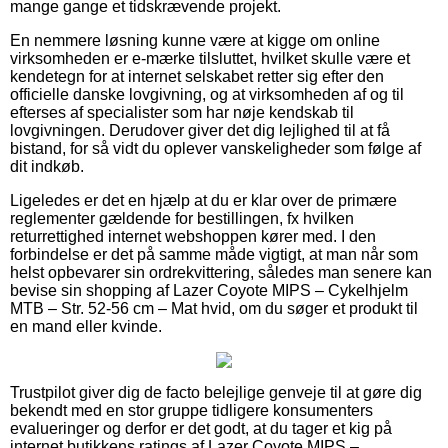
mange gange et tidskrævende projekt.
En nemmere løsning kunne være at kigge om online
virksomheden er e-mærke tilsluttet, hvilket skulle være et
kendetegn for at internet selskabet retter sig efter den
officielle danske lovgivning, og at virksomheden af og til
efterses af specialister som har nøje kendskab til
lovgivningen. Derudover giver det dig lejlighed til at få
bistand, for så vidt du oplever vanskeligheder som følge af
dit indkøb.
Ligeledes er det en hjælp at du er klar over de primære
reglementer gældende for bestillingen, fx hvilken
returrettighed internet webshoppen kører med. I den
forbindelse er det på samme måde vigtigt, at man når som
helst opbevarer sin ordrekvittering, således man senere kan
bevise sin shopping af Lazer Coyote MIPS – Cykelhjelm
MTB – Str. 52-56 cm – Mat hvid, om du søger et produkt til
en mand eller kvinde.
Trustpilot giver dig de facto belejlige genveje til at gøre dig
bekendt med en stor gruppe tidligere konsumenters
evalueringer og derfor er det godt, at du tager et kig på
internet butikkens ratings af Lazer Coyote MIPS –