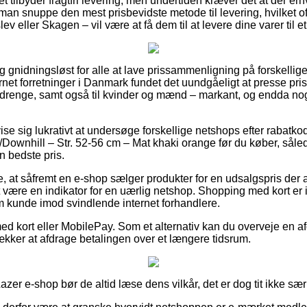
t tilbyder fragtfri levering, men undertiden kræver det at der erh
an snuppe den mest prisbevidste metode til levering, hvilket of
v eller Skagen – vil være at få dem til at levere dine varer til e
 gnidningsløst for alle at lave prissammenligning på forskellige
nternet forretninger i Danmark fundet det uundgåeligt at presse p
og drenge, samt også til kvinder og mænd – markant, og endda n
e sig lukrativt at undersøge forskellige netshops efter rabatk
wnhill – Str. 52-56 cm – Mat khaki orange før du køber, såled
n bedste pris.
 at såfremt en e-shop sælger produkter for en udsalgspris der a
 være en indikator for en uærlig netshop. Shopping med kort er i
m kunde imod svindlende internet forhandlere.
med kort eller MobilePay. Som et alternativ kan du overveje en a
rækker at afdrage betalingen over et længere tidsrum.
azer e-shop bør de altid læse dens vilkår, det er dog tit ikke s