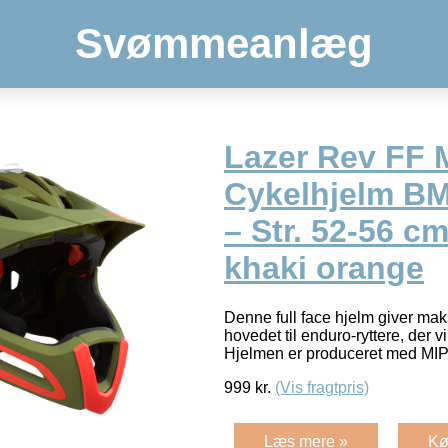
Svømmeanlæg
Lazer Rev FF 
Cykelhjelm BM
– Str. 52-56 c
khaki orange
Denne full face hjelm giver mak
hovedet til enduro-ryttere, der 
Hjelmen er produceret med M
999
kr.
(Vis fragtpris)
Læs mere »
Kø