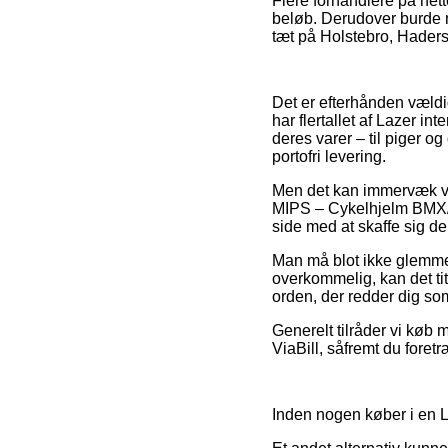
Flere forhandlere på nette
beløb. Derudover burde m
tæt på Holstebro, Hadersle
Det er efterhånden vældig
har flertallet af Lazer i
deres varer – til piger 
portofri levering.
Men det kan immervæk vis
MIPS – Cykelhjelm BMX/Do
side med at skaffe sig de
Man må blot ikke glemme,
overkommelig, kan det tit
orden, der redder dig so
Generelt tilråder vi køb 
ViaBill, såfremt du foret
Inden nogen køber i en L