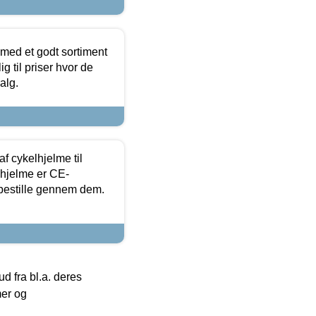
 med et godt sortiment
g til priser hvor de
alg.
f cykelhjelme til
lhjelme er CE-
 bestille gennem dem.
 fra bl.a. deres
mer og