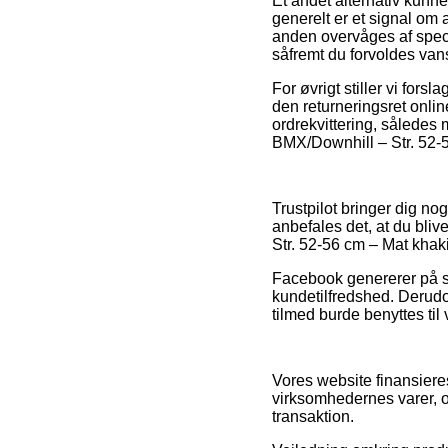
Et andet alternativ kunn
generelt er et signal om 
anden overvåges af specia
såfremt du forvoldes van
For øvrigt stiller vi fors
den returneringsret online
ordrekvittering, således
BMX/Downhill – Str. 52-
Trustpilot bringer dig no
anbefales det, at du bli
Str. 52-56 cm – Mat khak
Facebook genererer på sa
kundetilfredshed. Derudov
tilmed burde benyttes til 
Vores website finansiere
virksomhedernes varer, o
transaktion.