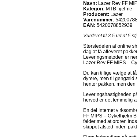
Navn:
Lazer Rev FF MIPS
Kategori:
MTB hjelme
Producent:
Lazer
Varenummer:
5420078
EAN:
5420078852939
Vurderet til
3.5
ud af 5 st
Størstedelen af online sh
dag at få afleveret pakke
Leveringsmetoden er neml
Lazer Rev FF MIPS – Cyk
Du kan tillige vælge at få
dyrere, men til gengæld s
henter pakken, men den l
Leveringshastigheden på 
herved er det temmelig a
En del internet virksomh
FF MIPS – Cykelhjelm BM
falder med at ordren inds
skippet afsted inden pakk