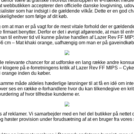
e derfor være at granske hvorvidt netshoppen er e-mærket medle
at webbutikken accepterer den officielle danske lovgivning, udover
lister som har indsigt i de gældende vilkår. Dette er en god cha
skeligheder som følge af dit køb.
lag om at man er på vagt for de mest vitale forhold der er gældend
 firmaet benytter. Derfor er det i øvrigt afgørende, at man til enh
 man til enhver tid vil kunne påvise handlen af Lazer Rev FF MI
56 cm – Mat khaki orange, uafhængig om man er på gaveindkøb t
gle relevante chancer for at udforske en lang række andre konsum
ver klogere på e-forretningens kritik af Lazer Rev FF MIPS – Cy
i orange inden du køber.
mme måde aldeles hæderlige løsninger til at få en idé om inter
er ses en række e-forhandlere hvor du kan tilkendegive en kriti
vurdering af hvor tilfredse kunderne er.
s af reklamer. Vi samarbejder med en hel del butikker på nettet 
g høster provision under forudsætning af at en bruger fra vore