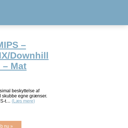
MIPS –
X/Downhill
m – Mat
simal beskyttelse af
vil skubbe egne grænser.
IPS-t…
(Læs mere)
b nu »