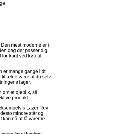
nge
g. Den mest moderne er i
 den dag der passer dig.
for fragt ved køb af
den er mange gange lidt
 tilfælde være at du selv
tningens lager.
 om et øjeblik, så
ktive produkt.
, eksempelvis Lazer Rev
desto mindre står og
t kan nå at få varerne