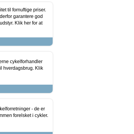
et til fornuftige priser.
 derfor garantere god
dstyr. Klik her for at
erne cykelforhandler
til hverdagsbrug. Klik
lforretninger - de er
mmen forelsket i cykler.