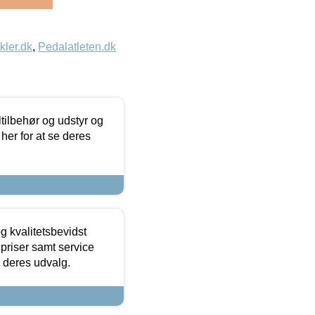
kler.dk
,
Pedalatleten.dk
ltilbehør og udstyr og
 her for at se deres
g kvalitetsbevidst
e priser samt service
e deres udvalg.