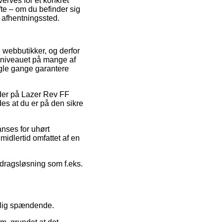
verves for et konkret
te – om du befinder sig
t afhentningssted.
 webbutikker, og derfor
risniveauet på mange af
ogle gange garantere
oder på Lazer Rev FF
es at du er på den sikre
nses for uhørt
midlertid omfattet af en
fdragsløsning som f.eks.
ærlig spændende.