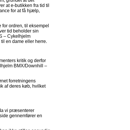
m, grundet at det
 at e-butikken fra tid til
nce for at få hjælp,
e for ordren, til eksempel
ver tid beholder sin
PS – Cykelhjelm
il en dame eller herre.
enters kritik og derfor
kelhjelm BMX/Downhill –
net forretningens
k af deres køb, hvilket
da vi præsenterer
s side gennemfører en