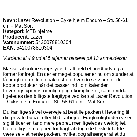
Navn:
Lazer Revolution – Cykelhjelm Enduro – Str. 58-61
cm – Mat Sort
Kategori:
MTB hjelme
Producent:
Lazer
Varenummer:
5420078810304
EAN:
5420078810304
Vurderet til
4.9
ud af 5 stjerner baseret på
13
anmeldelser
Masser af online shops yder til alt held et bredt udvalg af
former for fragt. En der er meget populær er nu om stunder at
få bragt ordren til en pakkeshop, hvor du selv henter de
købte produkter når det passer ind i din kalender.
Leveringstypen er nemlig rigtig ukompliceret, samt endda
ligeledes den billigste fragttype ved køb af Lazer Revolution
– Cykelhjelm Enduro – Str. 58-61 cm – Mat Sort.
Du kan lige så vel overveje at bestille pakken til levering til
din private bopæl eller til dit arbejde. Fragtmuligheden viser
sig til tider en tand mere pebret, men ligeledes vældig let.
Den billigste mulighed for fragt vil dog i de fleste tilfælde
være selv at hente pakken, hvilket dog afhænger af at du