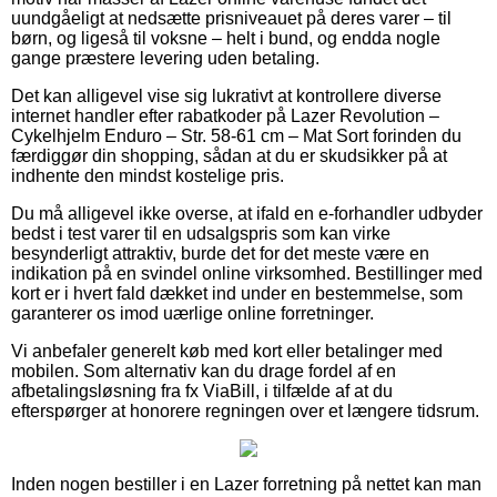
uundgåeligt at nedsætte prisniveauet på deres varer – til
børn, og ligeså til voksne – helt i bund, og endda nogle
gange præstere levering uden betaling.
Det kan alligevel vise sig lukrativt at kontrollere diverse
internet handler efter rabatkoder på Lazer Revolution –
Cykelhjelm Enduro – Str. 58-61 cm – Mat Sort forinden du
færdiggør din shopping, sådan at du er skudsikker på at
indhente den mindst kostelige pris.
Du må alligevel ikke overse, at ifald en e-forhandler udbyder
bedst i test varer til en udsalgspris som kan virke
besynderligt attraktiv, burde det for det meste være en
indikation på en svindel online virksomhed. Bestillinger med
kort er i hvert fald dækket ind under en bestemmelse, som
garanterer os imod uærlige online forretninger.
Vi anbefaler generelt køb med kort eller betalinger med
mobilen. Som alternativ kan du drage fordel af en
afbetalingsløsning fra fx ViaBill, i tilfælde af at du
efterspørger at honorere regningen over et længere tidsrum.
Inden nogen bestiller i en Lazer forretning på nettet kan man