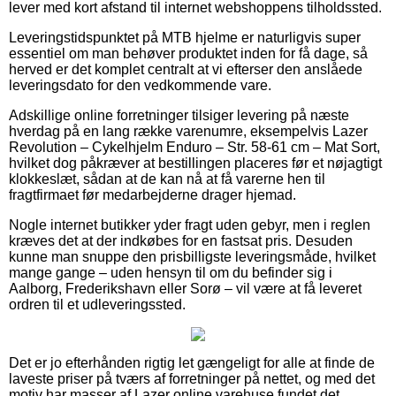
lever med kort afstand til internet webshoppens tilholdssted.
Leveringstidspunktet på MTB hjelme er naturligvis super
essentiel om man behøver produktet inden for få dage, så
herved er det komplet centralt at vi efterser den anslåede
leveringsdato for den vedkommende vare.
Adskillige online forretninger tilsiger levering på næste
hverdag på en lang række varenumre, eksempelvis Lazer
Revolution – Cykelhjelm Enduro – Str. 58-61 cm – Mat Sort,
hvilket dog påkræver at bestillingen placeres før et nøjagtigt
klokkeslæt, sådan at de kan nå at få varerne hen til
fragtfirmaet før medarbejderne drager hjemad.
Nogle internet butikker yder fragt uden gebyr, men i reglen
kræves det at der indkøbes for en fastsat pris. Desuden
kunne man snuppe den prisbilligste leveringsmåde, hvilket
mange gange – uden hensyn til om du befinder sig i
Aalborg, Frederikshavn eller Sorø – vil være at få leveret
ordren til et udleveringssted.
Det er jo efterhånden rigtig let gængeligt for alle at finde de
laveste priser på tværs af forretninger på nettet, og med det
motiv har masser af Lazer online varehuse fundet det