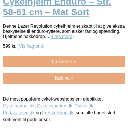
Cykelhjelm Enduro – Str.
58-61 cm – Mat Sort
Denne Lazer Revolution cykelhjelm er skabt til at give ekstra
beskyttelse til enduro-ryttere, som elsker fart og spænding.
Hjelmens nakkedrop…
(Læs mere)
599
kr.
(Vis fragtpris)
Læs mere »
Køb nu »
De mest populære cykel-webshops er i øjeblikket
Cykelpartner.dk
,
Cykelexperten.dk
,
Cykler.dk
,
Pedalatleten.dk
og
FriBikeShop.dk
, som alle har et stort
sortiment til gode priser.