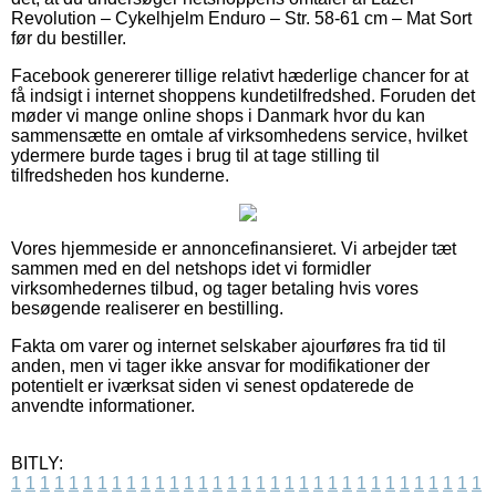
Revolution – Cykelhjelm Enduro – Str. 58-61 cm – Mat Sort
før du bestiller.
Facebook genererer tillige relativt hæderlige chancer for at
få indsigt i internet shoppens kundetilfredshed. Foruden det
møder vi mange online shops i Danmark hvor du kan
sammensætte en omtale af virksomhedens service, hvilket
ydermere burde tages i brug til at tage stilling til
tilfredsheden hos kunderne.
Vores hjemmeside er annoncefinansieret. Vi arbejder tæt
sammen med en del netshops idet vi formidler
virksomhedernes tilbud, og tager betaling hvis vores
besøgende realiserer en bestilling.
Fakta om varer og internet selskaber ajourføres fra tid til
anden, men vi tager ikke ansvar for modifikationer der
potentielt er iværksat siden vi senest opdaterede de
anvendte informationer.
BITLY:
1
1
1
1
1
1
1
1
1
1
1
1
1
1
1
1
1
1
1
1
1
1
1
1
1
1
1
1
1
1
1
1
1