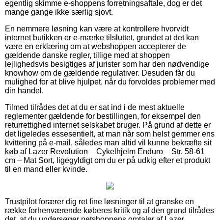
egentlig skimme e-shoppens forretningsaftale, dog er det
mange gange ikke særlig sjovt.
En nemmere løsning kan være at kontrollere hvorvidt
internet butikken er e-mærke tilsluttet, grundet at det kan
være en erklæring om at webshoppen accepterer de
gældende danske regler, tillige med at shoppen
lejlighedsvis besigtiges af jurister som har den nødvendige
knowhow om de gældende regulativer. Desuden får du
mulighed for at blive hjulpet, når du forvoldes problemer med
din handel.
Tilmed tilrådes det at du er sat ind i de mest aktuelle
reglementer gældende for bestillingen, for eksempel den
returrettighed internet selskabet bruger. På grund af dette er
det ligeledes essesentielt, at man når som helst gemmer ens
kvittering på e-mail, således man altid vil kunne bekræfte sit
køb af Lazer Revolution – Cykelhjelm Enduro – Str. 58-61
cm – Mat Sort, ligegyldigt om du er på udkig efter et produkt
til en mand eller kvinde.
Trustpilot forærer dig ret fine løsninger til at granske en
række forhenværende køberes kritik og af den grund tilrådes
det, at du undersøger netshoppens omtaler af Lazer