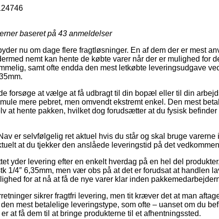
124746
jerner baseret på
43
anmeldelser
byder nu om dage flere fragtløsninger. En af dem der er mest anv
ermed nemt kan hente de købte varer når der er mulighed for de
melig, samt ofte endda den mest letkøbte leveringsudgave ved 
6,35mm.
orsøge at vælge at få udbragt til din bopæl eller til din arbej
 smule mere pebret, men omvendt ekstremt enkel. Den mest betalel
elv at hente pakken, hvilket dog forudsætter at du fysisk befinde
av er selvfølgelig ret aktuel hvis du står og skal bruge varerne i
tuelt at du tjekker den anslåede leveringstid på det vedkomme
tet yder levering efter en enkelt hverdag på en hel del produkt
 stk 1/4″ 6,35mm, men vær obs på at det er forudsat at handlen la
ighed for at nå at få de nye varer klar inden pakkemedarbejderne
retninger sikrer fragtfri levering, men tit kræver det at man aftage
e den mest betalelige leveringstype, som ofte – uanset om du bef
er at få dem til at bringe produkterne til et afhentningssted.