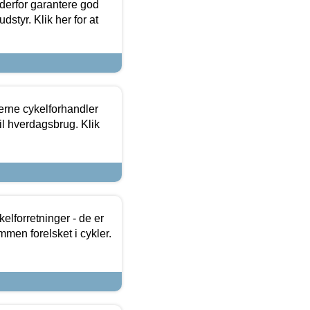
 derfor garantere god
dstyr. Klik her for at
erne cykelforhandler
til hverdagsbrug. Klik
lforretninger - de er
mmen forelsket i cykler.