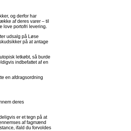
kker, og derfor har
ække af deres varer – til
love portofri levering.
efter udsalg på Løse
 skudsikker på at antage
 utopisk letkøbt, så burde
ldigvis indbefattet af en
tte en afdragsordning
gennem deres
ligvis er et tegn på at
en gennemses af fagmænd
tance, ifald du forvoldes