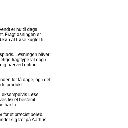
endt er nu til dags
t. Fragtløsningen er
køb af Løse kugler til
dsplads. Løsningen bliver
ige fragttype vil dog i
r dig nærved online
nden for få dage, og i det
nde produkt.
er, eksempelvis Løse
ves før et bestemt
 har fri.
r for et præcist beløb.
inder sig tæt på Aarhus,