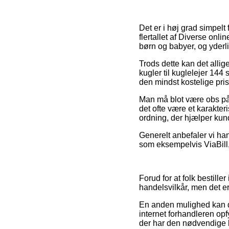
Det er i høj grad simpelt 
flertallet af Diverse onl
børn og babyer, og yderl
Trods dette kan det allig
kugler til kuglelejer 144
den mindst kostelige pris
Man må blot være obs på, 
det ofte være et karakteri
ordning, der hjælper kun
Generelt anbefaler vi ha
som eksempelvis ViaBill,
Forud for at folk bestill
handelsvilkår, men det e
En anden mulighed kan de
internet forhandleren op
der har den nødvendige k