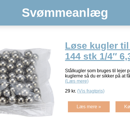
Svømmeanlæg
Løse kugler til
144 stk 1/4″ 
Stålkugler som bruges til lejer 
kuglerne så du er sikker på at 
(Læs mere)
29
kr.
(Vis fragtpris)
Læs mere »
Kø