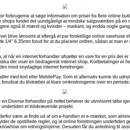
for forbrugerne at søge information om priser fra flere online buti
ine shops fundet det uundgåeligt at mindske salgsværdien på en r
igere også til mænd og kvinder – markant, og endda nogle gange 
evel blive lønsomt at eftergå et par forskellige online varehuse 
 stk 1/4″ 6,35mm forud for at du placerer ordren, sådan at man er
.
at når en internet forhandler afsætter en vare for en pris der er
stika der viser en bedragerisk internet shop. Kortbetalinger er he
den imod snydagtige internet forretninger.
ndler med kort eller MobilePay. Som et alternativ kunne du udny
 forudsat du tilstræber at klare omkostningerne over en periode.
er i en Diverse forhandler på nettet behøver de utvivlsomt løbe i
r undertiden et tidskrævende projekt.
rfor være at finde ud af om e-handlen er e-mærket, som alminde
fylder de opstillede regler, og at online forretningen undertid
nowhow om retningslinjerne. Desuden får du anledning til assis