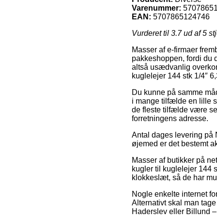
Varenummer:
5707865
EAN:
5707865124746
Vurderet til
3.7
ud af 5 st
Masser af e-firmaer frem
pakkeshoppen, fordi du d
altså usædvanlig overkom
kuglelejer 144 stk 1/4″ 
Du kunne på samme måde f
i mange tilfælde en lille
de fleste tilfælde være s
forretningens adresse.
Antal dages levering på N
øjemed er det bestemt ak
Masser af butikker på net
kugler til kuglelejer 144
klokkeslæt, så de har mul
Nogle enkelte internet for
Alternativt skal man tag
Haderslev eller Billund – 