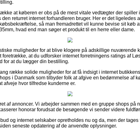
illing.
række at køberen er obs på de mest vitale vedtægter der spiller 
 den returret internet forhandleren bruger. Her er det ligeledes
øbsbekræftelse, så man fremadrettet vil kunne bevise sit køb af
6,35mm, hvad end man søger et produkt til en herre eller dame.
tastiske muligheder for at blive klogere på adskillige nuværend
t foretrække, at du udforsker internet forretningens ratings af Løs
 for at du lægger din bestilling.
ng række solide muligheder for at få indsigt i internet butikken
ops i Danmark som tilbyder folk at afgive en bedømmelse af kø
at afveje hvor tilfredse kunderne er.
eret af annoncer. Vi arbejder sammen med en gruppe shops på net
dkasserer honorar forudsat de besøgende vi sender videre fuldfør
bud og internet selskaber opretholdes nu og da, men der tages f
 siden seneste opdatering af de anvendte oplysninger.