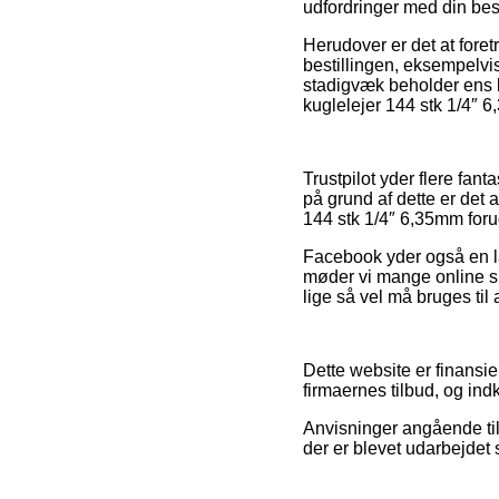
udfordringer med din best
Herudover er det at foret
bestillingen, eksempelvis
stadigvæk beholder ens k
kuglelejer 144 stk 1/4″ 
Trustpilot yder flere fan
på grund af dette er det a
144 stk 1/4″ 6,35mm forud
Facebook yder også en la
møder vi mange online sh
lige så vel må bruges til 
Dette website er finansi
firmaernes tilbud, og in
Anvisninger angående til
der er blevet udarbejdet