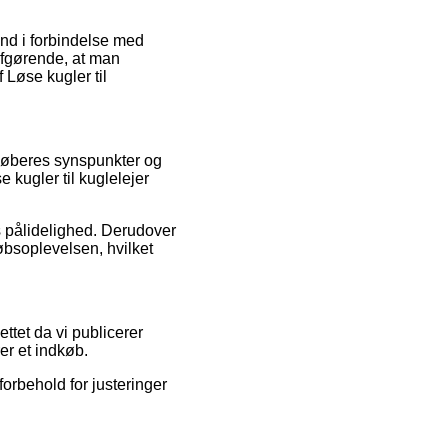
ind i forbindelse med
 afgørende, at man
 Løse kugler til
e køberes synspunkter og
e kugler til kuglelejer
s pålidelighed. Derudover
bsoplevelsen, hvilket
tet da vi publicerer
er et indkøb.
orbehold for justeringer