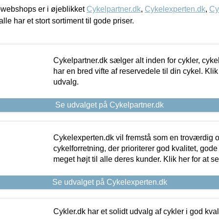
webshops er i øjeblikket
Cykelpartner.dk
,
Cykelexperten.dk
,
Cy
alle har et stort sortiment til gode priser.
Cykelpartner.dk sælger alt inden for cykler, cyke
har en bred vifte af reservedele til din cykel. Klik
udvalg.
Se udvalget på Cykelpartner.dk
Cykelexperten.dk vil fremstå som en troværdig o
cykelforretning, der prioriterer god kvalitet, god
meget højt til alle deres kunder. Klik her for at s
Se udvalget på Cykelexperten.dk
Cykler.dk har et solidt udvalg af cykler i god kvalit