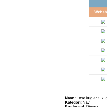
Websh
Navn:
Løse kugler til ku
Kategori:
Nav
Producent:
Diverse