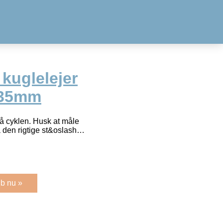
 kuglelejer
6,35mm
på cyklen. Husk at måle
få den rigtige st&oslash…
b nu »