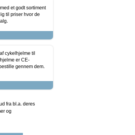
 med et godt sortiment
g til priser hvor de
alg.
f cykelhjelme til
lhjelme er CE-
 bestille gennem dem.
 fra bl.a. deres
mer og