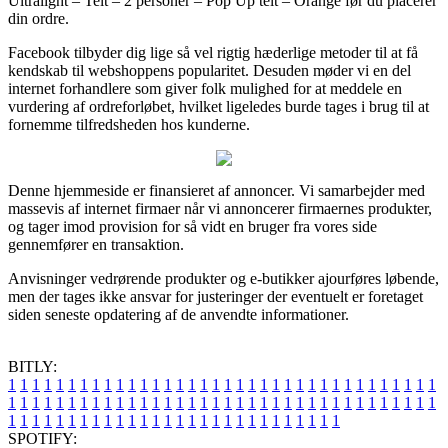
Ultralight – Telt – 2 personer – Pop Up telt – Orange før du placerer
din ordre.
Facebook tilbyder dig lige så vel rigtig hæderlige metoder til at få
kendskab til webshoppens popularitet. Desuden møder vi en del
internet forhandlere som giver folk mulighed for at meddele en
vurdering af ordreforløbet, hvilket ligeledes burde tages i brug til at
fornemme tilfredsheden hos kunderne.
Denne hjemmeside er finansieret af annoncer. Vi samarbejder med
massevis af internet firmaer når vi annoncerer firmaernes produkter,
og tager imod provision for så vidt en bruger fra vores side
gennemfører en transaktion.
Anvisninger vedrørende produkter og e-butikker ajourføres løbende,
men der tages ikke ansvar for justeringer der eventuelt er foretaget
siden seneste opdatering af de anvendte informationer.
BITLY:
1
1
1
1
1
1
1
1
1
1
1
1
1
1
1
1
1
1
1
1
1
1
1
1
1
1
1
1
1
1
1
1
1
1
1
1
1
1
1
1
1
1
1
1
1
1
1
1
1
1
1
1
1
1
1
1
1
1
1
1
1
1
1
1
1
1
1
1
1
1
1
1
1
1
1
1
1
1
1
1
1
1
1
1
1
1
1
1
1
1
1
1
1
1
1
1
1
1
1
1
SPOTIFY: