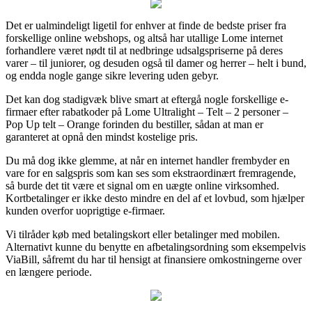
Det er ualmindeligt ligetil for enhver at finde de bedste priser fra
forskellige online webshops, og altså har utallige Lome internet
forhandlere været nødt til at nedbringe udsalgspriserne på deres
varer – til juniorer, og desuden også til damer og herrer – helt i bund,
og endda nogle gange sikre levering uden gebyr.
Det kan dog stadigvæk blive smart at eftergå nogle forskellige e-
firmaer efter rabatkoder på Lome Ultralight – Telt – 2 personer –
Pop Up telt – Orange forinden du bestiller, sådan at man er
garanteret at opnå den mindst kostelige pris.
Du må dog ikke glemme, at når en internet handler frembyder en
vare for en salgspris som kan ses som ekstraordinært fremragende,
så burde det tit være et signal om en uægte online virksomhed.
Kortbetalinger er ikke desto mindre en del af et lovbud, som hjælper
kunden overfor uoprigtige e-firmaer.
Vi tilråder køb med betalingskort eller betalinger med mobilen.
Alternativt kunne du benytte en afbetalingsordning som eksempelvis
ViaBill, såfremt du har til hensigt at finansiere omkostningerne over
en længere periode.