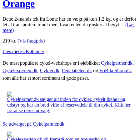
Orange
Dette 2-mands telt fra Lome har en vægt på kun 1.2 kg. og er derfor
let at transportere rundt med, hvad enten du ønsker at benyt…
(Læs
mere)
219
kr.
(Vis fragtpris)
Læs mere »
Køb nu »
De mest populære cykel-webshops er i øjeblikket
Cykelpartner.dk
,
Cykelexperten.dk
,
Cykler.dk
,
Pedalatleten.dk
og
FriBikeShop.dk
,
som alle har et stort sortiment til gode priser.
Cykelpartner.dk sælger alt inden for cykler, cykeltilbehør og
udstyr og har en bred vifte af reservedele til din cykel. Klik her
for at se deres udvalg.
Se udvalget på Cykelpartner.dk
Cykelexperten.dk vil fremstå som en troværdig og