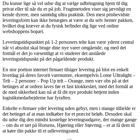
Du kunne lige så vel udse dig at vælge udbringning hjem til dig
privat eller til når du er på job. Fragtmetoden viser sig jævnligt en
kende dyrere, men samtidig ultra praktisk. Den mest prisbevidste
leveringsform kan ikke benægtes at være at du selv henter pakken,
hvilket dog kræver at du fysisk befinder dig lige ved online
webshoppens bopæl.
Leveringstidspunktet på 1-2 personers telte kan være yderst central
når vi absolut skal bruge dine nye varer omgående, og med det
formål er det jo væsentligt at vi studerer det anslåede
leveringstidspunkt på det pågældende produkt.
En stor portion internet firmaer tilsiger levering på blot en enkelt
hverdag på deres favorit varenumre, eksempelvis Lome Ultralight –
Telt – 2 personer – Pop Up telt – Orange, men vær obs på at det
betinges af at ordren laves før et fast klokkeslæt, med det formål at
de med sikkerhed kan nå at få dit nye produkt betjent inden
logistikmedarbejderne har fyraften.
Enkelte e-firmaer yder levering uden gebyr, men i mange tilfælde er
det betinget af at man indkøber for et præcist beløb. Desuden skal
du udse dig den mindst kostelige leveringsudgave, der mange gange
– om du er tæt på Horsens, Hjørring eller Støvring – er at få dem til
at køre din pakke til et udleveringssted.