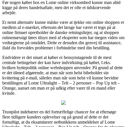
Før nogen køber hos en Lome online virksomhed kunne man altid
kigge på deres handelsaftale, men det er ofte et tidskrævende
arbejde.
Et nemt alternativ kunne måske være at tjekke om online shoppen er
medlem af e-mærket, eftersom det længe har været et tegn på at
online firmaet opretholder de danske retningslinjer, og at shoppen
rutinemæssigt føres tilsyn med af eksperter som har megen viden om
vedtægterne på området. Dette er desuden din genvej til assistance,
ifald du forvoldes problemer i forbindelse med din bestilling.
Endvidere er det smart at køber er hensynstagende til de mest
centrale betingelser der kan have indvirkning på købet, f.eks.
hvilken byttepolitik online webshoppen anvender. På grund af dette
er det tilmed afgørende, at man når som helst bibeholder sin
kvittering på e-mail, således man når som helst vil kunne bevidne
bestillingen af Lome Ultralight – Telt – 2 personer – Pop Up telt –
Orange, uanset om man er på udkig efter varer til en mand eller
kvinde.
Trustpilot indebærer en del fortræffelige chancer for at eftersøge
flere tidligere kunders oplevelser og på grund af dette er det
fornuftigt, at du eksaminerer netbutikkens anmeldelser af Lome