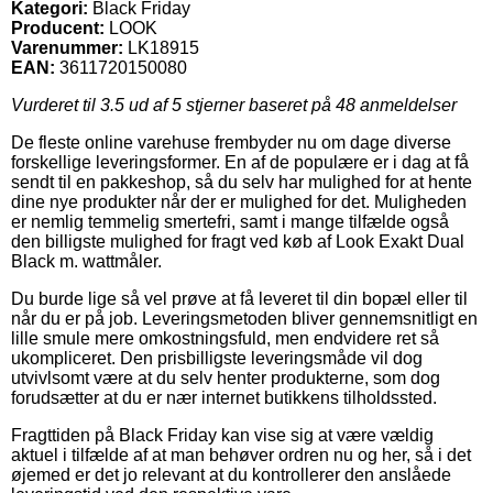
Kategori:
Black Friday
Producent:
LOOK
Varenummer:
LK18915
EAN:
3611720150080
Vurderet til
3.5
ud af 5 stjerner baseret på
48
anmeldelser
De fleste online varehuse frembyder nu om dage diverse
forskellige leveringsformer. En af de populære er i dag at få
sendt til en pakkeshop, så du selv har mulighed for at hente
dine nye produkter når der er mulighed for det. Muligheden
er nemlig temmelig smertefri, samt i mange tilfælde også
den billigste mulighed for fragt ved køb af Look Exakt Dual
Black m. wattmåler.
Du burde lige så vel prøve at få leveret til din bopæl eller til
når du er på job. Leveringsmetoden bliver gennemsnitligt en
lille smule mere omkostningsfuld, men endvidere ret så
ukompliceret. Den prisbilligste leveringsmåde vil dog
utvivlsomt være at du selv henter produkterne, som dog
forudsætter at du er nær internet butikkens tilholdssted.
Fragttiden på Black Friday kan vise sig at være vældig
aktuel i tilfælde af at man behøver ordren nu og her, så i det
øjemed er det jo relevant at du kontrollerer den anslåede