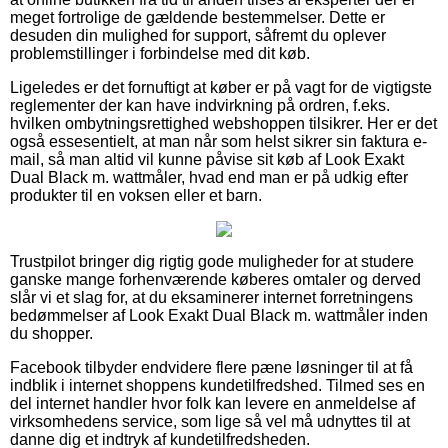
meget fortrolige de gældende bestemmelser. Dette er
desuden din mulighed for support, såfremt du oplever
problemstillinger i forbindelse med dit køb.
Ligeledes er det fornuftigt at køber er på vagt for de vigtigste
reglementer der kan have indvirkning på ordren, f.eks.
hvilken ombytningsrettighed webshoppen tilsikrer. Her er det
også essesentielt, at man når som helst sikrer sin faktura e-
mail, så man altid vil kunne påvise sit køb af Look Exakt
Dual Black m. wattmåler, hvad end man er på udkig efter
produkter til en voksen eller et barn.
Trustpilot bringer dig rigtig gode muligheder for at studere
ganske mange forhenværende køberes omtaler og derved
slår vi et slag for, at du eksaminerer internet forretningens
bedømmelser af Look Exakt Dual Black m. wattmåler inden
du shopper.
Facebook tilbyder endvidere flere pæne løsninger til at få
indblik i internet shoppens kundetilfredshed. Tilmed ses en
del internet handler hvor folk kan levere en anmeldelse af
virksomhedens service, som lige så vel må udnyttes til at
danne dig et indtryk af kundetilfredsheden.