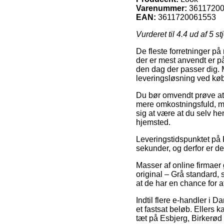
Varenummer:
3611720
EAN:
3611720061553
Vurderet til
4.4
ud af 5 st
De fleste forretninger på
der er mest anvendt er på
den dag der passer dig.
leveringsløsning ved køb
Du bør omvendt prøve at f
mere omkostningsfuld, me
sig at være at du selv he
hjemsted.
Leveringstidspunktet på K
sekunder, og derfor er d
Masser af online firmaer
original – Grå standard, s
at de har en chance for at 
Indtil flere e-handler i 
et fastsat beløb. Ellers 
tæt på Esbjerg, Birkerød 