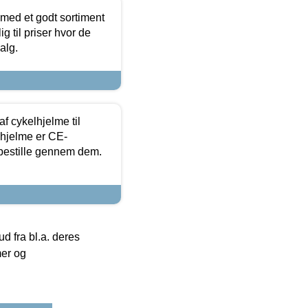
 med et godt sortiment
g til priser hvor de
alg.
f cykelhjelme til
lhjelme er CE-
 bestille gennem dem.
 fra bl.a. deres
mer og