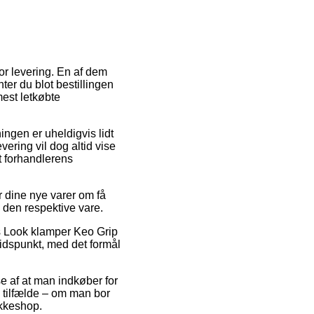
for levering. En af dem
ter du blot bestillingen
est letkøbte
ingen er uheldigvis lidt
ering vil dog altid vise
t forhandlerens
r dine nye varer om få
 den respektive vare.
is Look klamper Keo Grip
 tidspunkt, med det formål
se af at man indkøber for
e tilfælde – om man bor
akkeshop.