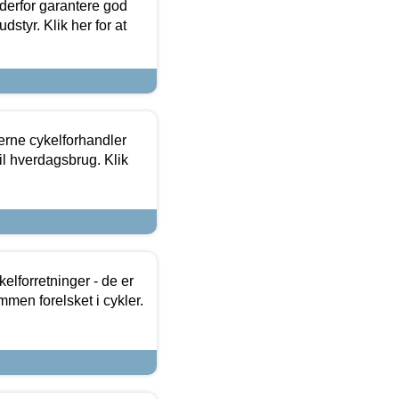
 derfor garantere god
dstyr. Klik her for at
erne cykelforhandler
til hverdagsbrug. Klik
lforretninger - de er
mmen forelsket i cykler.