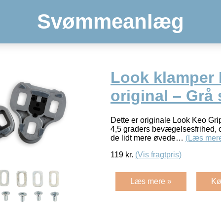
Svømmeanlæg
Look klamper 
original – Grå
Dette er originale Look Keo Gri
4,5 graders bevægelsesfrihed, o
de lidt mere øvede…
(Læs mer
119
kr.
(Vis fragtpris)
Læs mere »
Kø