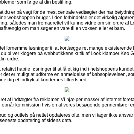
oblemer som følge af din bestilling.
t du er på vagt for de mest centrale vedtægter der har betydning
line webshoppen bruger. I den forbindelse er det virkelig afgøren
ering, således man fremadrettet vil kunne vidne om sin ordre af
 uafhængig om man søger en vare til en voksen eller et barn.
n del fornemme løsninger til at kortlægge ret mange eksisterend
t du bliver klogere på webbutikkens kritik af Look klamper Keo G
din ordre.
lativt habile løsninger til at få et kig ind i netshoppens kundet
or det er muligt at udforme en anmeldelse af købsoplevelsen,
ne dig et indtryk af kundernes tilfredshed.
ret af indtægter fra reklamer. Vi hjælper masser af internet for
og opnår kommission hvis en af vores besøgende gennemfører e
ud og outlets på nettet opdateres ofte, men vi tager ikke ansvar 
n seneste opdatering af sidens data.