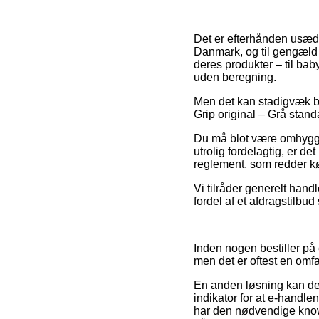
Det er efterhånden usædva
Danmark, og til gengæld h
deres produkter – til ba
uden beregning.
Men det kan stadigvæk bl
Grip original – Grå stand
Du må blot være omhyggel
utrolig fordelagtig, er de
reglement, som redder kø
Vi tilråder generelt han
fordel af et afdragstilbu
Inden nogen bestiller på
men det er oftest en omf
En anden løsning kan de
indikator for at e-handle
har den nødvendige know