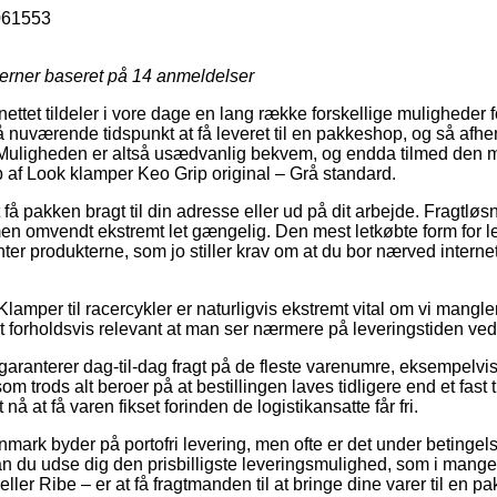
061553
jerner baseret på
14
anmeldelser
 nettet tildeler i vore dage en lang række forskellige muligheder 
 nuværende tidspunkt at få leveret til en pakkeshop, og så afhen
 Muligheden er altså usædvanlig bekvem, og endda tilmed den m
 af Look klamper Keo Grip original – Grå standard.
å pakken bragt til din adresse eller ud på dit arbejde. Fragtløsn
n omvendt ekstremt let gængelig. Den mest letkøbte form for lev
nter produkterne, som jo stiller krav om at du bor nærved interne
lamper til racercykler er naturligvis ekstremt vital om vi mangle
et forholdsvis relevant at man ser nærmere på leveringstiden ved
 garanterer dag-til-dag fragt på de fleste varenumre, eksempelv
om trods alt beroer på at bestillingen laves tidligere end et fast
nå at få varen fikset forinden de logistikansatte får fri.
Danmark byder på portofri levering, men ofte er det under betingel
kan du udse dig den prisbilligste leveringsmulighed, som i mang
eller Ribe – er at få fragtmanden til at bringe dine varer til en p