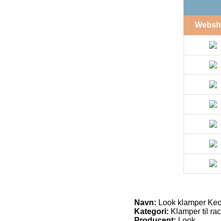
Websh
Navn:
Look klamper Keo 
Kategori:
Klamper til rac
Producent:
Look