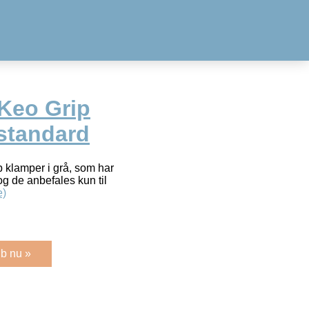
Keo Grip
 standard
p klamper i grå, som har
g de anbefales kun til
e)
b nu »