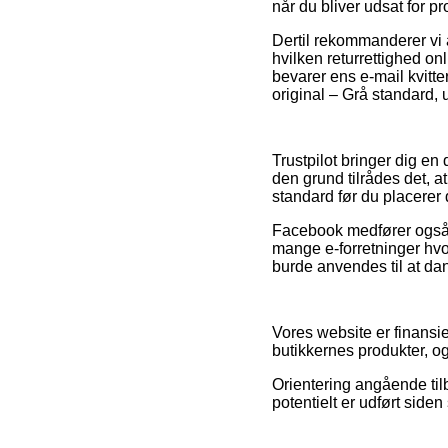
når du bliver udsat for pr
Dertil rekommanderer vi a
hvilken returrettighed on
bevarer ens e-mail kvitt
original – Grå standard,
Trustpilot bringer dig e
den grund tilrådes det, a
standard før du placerer 
Facebook medfører også re
mange e-forretninger hv
burde anvendes til at dan
Vores website er finansie
butikkernes produkter, 
Orientering angående tilb
potentielt er udført side