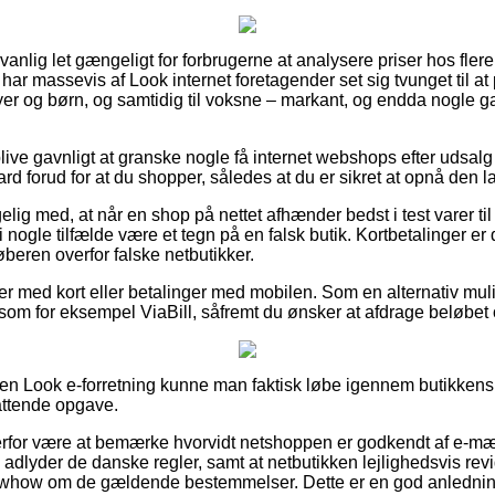
nlig let gængeligt for forbrugerne at analysere priser hos flere 
ar massevis af Look internet foretagender set sig tvunget til at
byer og børn, og samtidig til voksne – markant, og endda nogle 
ive gavnligt at granske nogle få internet webshops efter udsa
ard forud for at du shopper, således at du er sikret at opnå den la
ig med, at når en shop på nettet afhænder bedst i test varer til
t i nogle tilfælde være et tegn på en falsk butik. Kortbetalinger er
beren overfor falske netbutikker.
dler med kort eller betalinger med mobilen. Som en alternativ m
d som for eksempel ViaBill, såfremt du ønsker at afdrage beløbe
 en Look e-forretning kunne man faktisk løbe igennem butikkens 
attende opgave.
rfor være at bemærke hvorvidt netshoppen er godkendt af e-mæ
n adlyder de danske regler, samt at netbutikken lejlighedsvis re
how om de gældende bestemmelser. Dette er en god anledning ti