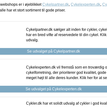
webshops er i øjeblikket
Cykelpartner.dk
,
Cykelexperten.dk
,
Cy
alle har et stort sortiment til gode priser.
Cykelpartner.dk sælger alt inden for cykler, cyke
har en bred vifte af reservedele til din cykel. Klik
udvalg.
Se udvalget på Cykelpartner.dk
Cykelexperten.dk vil fremstå som en troværdig o
cykelforretning, der prioriterer god kvalitet, god
meget højt til alle deres kunder. Klik her for at s
Se udvalget på Cykelexperten.dk
Cykler.dk har et solidt udvalg af cykler i god kvalit