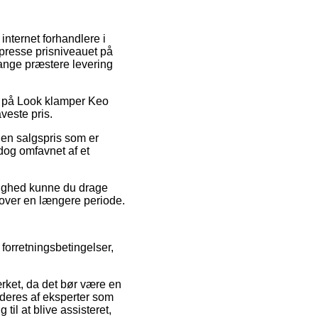
internet forhandlere i
 presse prisniveauet på
gange præstere levering
lg på Look klamper Keo
veste pris.
 en salgspris som er
 dog omfavnet af et
ulighed kunne du drage
t over en længere periode.
forretningsbetingelser,
rket, da det bør være en
videres af eksperter som
l at blive assisteret,