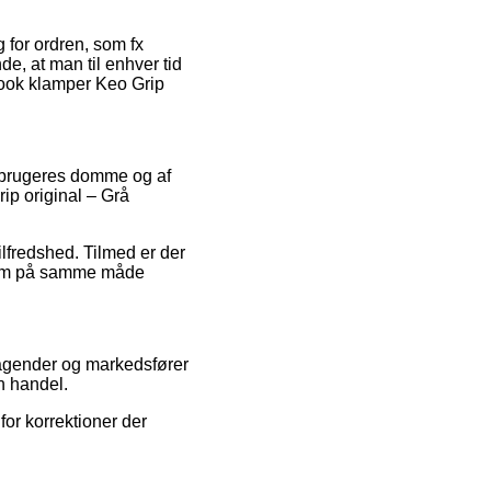
 for ordren, som fx
de, at man til enhver tid
 Look klamper Keo Grip
e brugeres domme og af
rip original – Grå
ilfredshed. Tilmed er der
 som på samme måde
etagender og markedsfører
n handel.
for korrektioner der