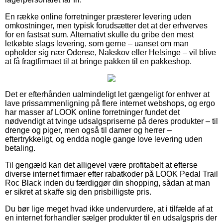
En række online forretninger præsterer levering uden
omkostninger, men typisk forudsætter det at der erhverves
for en fastsat sum. Alternativt skulle du gribe den mest
letkøbte slags levering, som gerne – uanset om man
opholder sig nær Odense, Nakskov eller Helsinge – vil blive
at få fragtfirmaet til at bringe pakken til en pakkeshop.
Det er efterhånden ualmindeligt let gængeligt for enhver at
lave prissammenligning på flere internet webshops, og ergo
har masser af LOOK online forretninger fundet det
nødvendigt at tvinge udsalgspriserne på deres produkter – til
drenge og piger, men også til damer og herrer –
eftertrykkeligt, og endda nogle gange love levering uden
betaling.
Til gengæld kan det alligevel være profitabelt at efterse
diverse internet firmaer efter rabatkoder på LOOK Pedal Trail
Roc Black inden du færdiggør din shopping, sådan at man
er sikret at skaffe sig den prisbilligste pris.
Du bør lige meget hvad ikke undervurdere, at i tilfælde af at
en internet forhandler sælger produkter til en udsalgspris der