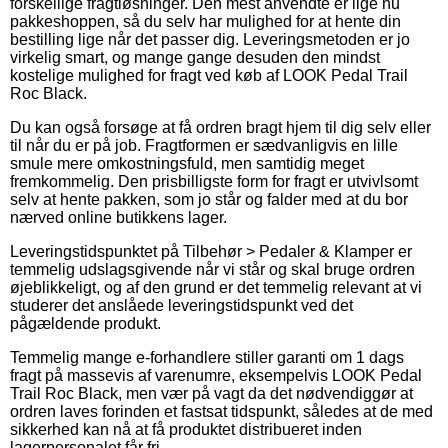
forskellige fragtløsninger. Den mest anvendte er lige nu
pakkeshoppen, så du selv har mulighed for at hente din
bestilling lige når det passer dig. Leveringsmetoden er jo
virkelig smart, og mange gange desuden den mindst
kostelige mulighed for fragt ved køb af LOOK Pedal Trail
Roc Black.
Du kan også forsøge at få ordren bragt hjem til dig selv eller
til når du er på job. Fragtformen er sædvanligvis en lille
smule mere omkostningsfuld, men samtidig meget
fremkommelig. Den prisbilligste form for fragt er utvivlsomt
selv at hente pakken, som jo står og falder med at du bor
nærved online butikkens lager.
Leveringstidspunktet på Tilbehør > Pedaler & Klamper er
temmelig udslagsgivende når vi står og skal bruge ordren
øjeblikkeligt, og af den grund er det temmelig relevant at vi
studerer det anslåede leveringstidspunkt ved det
pågældende produkt.
Temmelig mange e-forhandlere stiller garanti om 1 dags
fragt på massevis af varenumre, eksempelvis LOOK Pedal
Trail Roc Black, men vær på vagt da det nødvendiggør at
ordren laves forinden et fastsat tidspunkt, således at de med
sikkerhed kan nå at få produktet distribueret inden
lagerpersonalet får fri.