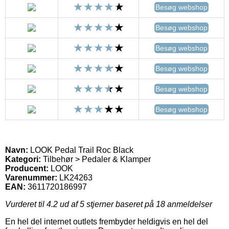
Besøg webshop
Besøg webshop
Besøg webshop
Besøg webshop
Besøg webshop
Besøg webshop
Navn:
LOOK Pedal Trail Roc Black
Kategori:
Tilbehør > Pedaler & Klamper
Producent:
LOOK
Varenummer:
LK24263
EAN:
3611720186997
Vurderet til
4.2
ud af 5 stjerner baseret på
18
anmeldelser
En hel del internet outlets frembyder heldigvis en hel del