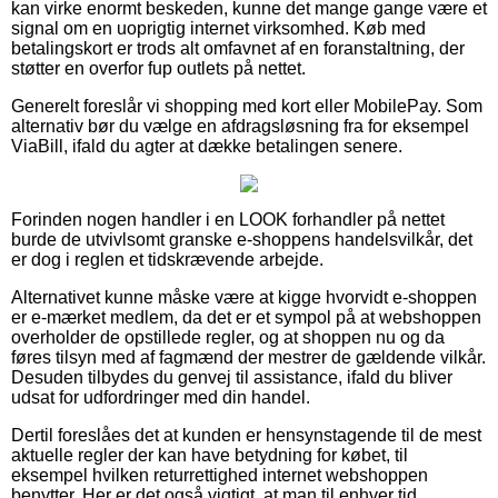
kan virke enormt beskeden, kunne det mange gange være et
signal om en uoprigtig internet virksomhed. Køb med
betalingskort er trods alt omfavnet af en foranstaltning, der
støtter en overfor fup outlets på nettet.
Generelt foreslår vi shopping med kort eller MobilePay. Som
alternativ bør du vælge en afdragsløsning fra for eksempel
ViaBill, ifald du agter at dække betalingen senere.
Forinden nogen handler i en LOOK forhandler på nettet
burde de utvivlsomt granske e-shoppens handelsvilkår, det
er dog i reglen et tidskrævende arbejde.
Alternativet kunne måske være at kigge hvorvidt e-shoppen
er e-mærket medlem, da det er et sympol på at webshoppen
overholder de opstillede regler, og at shoppen nu og da
føres tilsyn med af fagmænd der mestrer de gældende vilkår.
Desuden tilbydes du genvej til assistance, ifald du bliver
udsat for udfordringer med din handel.
Dertil foreslåes det at kunden er hensynstagende til de mest
aktuelle regler der kan have betydning for købet, til
eksempel hvilken returrettighed internet webshoppen
benytter. Her er det også vigtigt, at man til enhver tid