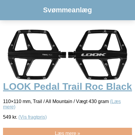
Svømmeanlæg
LOOK Pedal Trail Roc Black
110×110 mm, Trail / All Mountain / Vægt 430 gram
(Læs
mere)
549
kr.
(Vis fragtpris)
Læs mere »