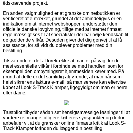
tidskrævende projekt.
En anden valgmulighed er at granske om netbutikken er
verificeret af e-mærket, grundet at det almindeligvis er en
indikation om at internet webshoppen understøtter den
officielle danske lovgivning, tillige med at internet firmaet
regelmæssigt ses til af specialister der har nøje kendskab til
de gældende vilkår. Desuden giver det dig genvej til at få
assistance, for så vidt du oplever problemer med din
bestilling.
Tilsvarende er det at foretrække at man er på vagt for de
mest essentielle vilkår i forbindelse med handlen, som for
eksempel den ombytningsret hjemmesiden kører med. På
grund af dette er det samtidig afgørende, at man når som
helst sikrer ens faktura e-mail, så man senere kan eftervise
købet af Look S-Track Klamper, ligegyldigt om man er herre
eller dame.
Trustpilot tilbyder sådan set hensigtsmæssige løsninger til at
vurdere ret mange tidligere køberes synspunkter og derfor
anbefaler vi, at du gransker online firmaets kritik af Look S-
Track Klamper forinden du lægger din bestilling.