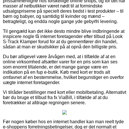
prissammenligne hos forskellige online shops, og for det har
masser af netbutikker været nødt til at formindske
udsalgspriserne på specielt deres bedst i test produkter – til
børn og babyer, og samtidig til kvinder og mænd –
betragteligt, og endda nogle gange yde gebyrfri levering.
Til gengæld kan det ikke desto mindre blive indbringende at
inspicere nogle få internet foretagender efter tilbud på Look
S-Track Klamper forud for at du gennemfører din handel,
sådan at man er skudsikker på at opnå den billigste pris.
Du bør alligevel være årvågen med, at i tilfælde af at en
online virksomhed afsætter varer for en pris som kan ses
som enormt tiltalende, er det mange gange være en
indikation på en fup e-butik. Køb med kort er trods alt
omfavnet af en bestemmelse, hvilket begunstiger en overfor
uægte internet foretagender.
Vi tilråder bestillinger med kort eller mobilbetaling. Alternativt
bør du bruge et tilbud fra fx ViaBill, i tilfælde af at du
foretrækker at afdrage regningen senere.
Før nogen køber hos en internet handler kan man reelt tyde
e-shoppens forretningsbetingelser, dog er det normalt et