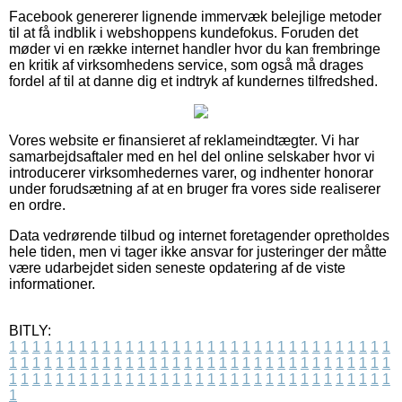
Facebook genererer lignende immervæk belejlige metoder
til at få indblik i webshoppens kundefokus. Foruden det
møder vi en række internet handler hvor du kan frembringe
en kritik af virksomhedens service, som også må drages
fordel af til at danne dig et indtryk af kundernes tilfredshed.
Vores website er finansieret af reklameindtægter. Vi har
samarbejdsaftaler med en hel del online selskaber hvor vi
introducerer virksomhedernes varer, og indhenter honorar
under forudsætning af at en bruger fra vores side realiserer
en ordre.
Data vedrørende tilbud og internet foretagender opretholdes
hele tiden, men vi tager ikke ansvar for justeringer der måtte
være udarbejdet siden seneste opdatering af de viste
informationer.
BITLY:
1
1
1
1
1
1
1
1
1
1
1
1
1
1
1
1
1
1
1
1
1
1
1
1
1
1
1
1
1
1
1
1
1
1
1
1
1
1
1
1
1
1
1
1
1
1
1
1
1
1
1
1
1
1
1
1
1
1
1
1
1
1
1
1
1
1
1
1
1
1
1
1
1
1
1
1
1
1
1
1
1
1
1
1
1
1
1
1
1
1
1
1
1
1
1
1
1
1
1
1