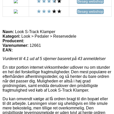
Besøg webshop
Besøg webshop
Navn:
Look S-Track Klamper
Kategori:
Look > Pedaler > Reservedele
Producent:
Varenummer:
12661
EAN:
Vurderet til
4.1
ud af 5 stjerner baseret på
43
anmeldelser
En stor portion internet virksomheder udlover nu om stunder
en hel del forskellige fragtmuligheder. Den mest populære er
efterhånden afhentningssteder, og så henter du bare ordren
når det passer dig. Muligheden er altså i høj grad
gnidningsløs, samt endda derudover den prisbilligste
fragtmulighed ved køb af Look S-Track Klamper.
Du kan omvendt vælge at få ordren bragt til din bopæl eller
til dit arbejde. Løsningen viser sig uheldigvis en lille smule
mere bekostelig, men tillige ret overkommelig. Den
prisbilligste leveringsmetode er uden tvivl at hente ordren