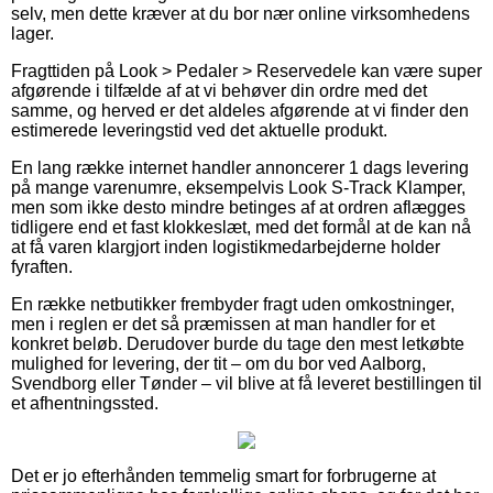
selv, men dette kræver at du bor nær online virksomhedens
lager.
Fragttiden på Look > Pedaler > Reservedele kan være super
afgørende i tilfælde af at vi behøver din ordre med det
samme, og herved er det aldeles afgørende at vi finder den
estimerede leveringstid ved det aktuelle produkt.
En lang række internet handler annoncerer 1 dags levering
på mange varenumre, eksempelvis Look S-Track Klamper,
men som ikke desto mindre betinges af at ordren aflægges
tidligere end et fast klokkeslæt, med det formål at de kan nå
at få varen klargjort inden logistikmedarbejderne holder
fyraften.
En række netbutikker frembyder fragt uden omkostninger,
men i reglen er det så præmissen at man handler for et
konkret beløb. Derudover burde du tage den mest letkøbte
mulighed for levering, der tit – om du bor ved Aalborg,
Svendborg eller Tønder – vil blive at få leveret bestillingen til
et afhentningssted.
Det er jo efterhånden temmelig smart for forbrugerne at