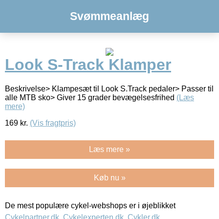
Svømmeanlæg
Look S-Track Klamper
Beskrivelse> Klampesæt til Look S.Track pedaler> Passer til
alle MTB sko> Giver 15 grader bevægelsesfrihed
(Læs
mere)
169
kr.
(Vis fragtpris)
Læs mere »
Køb nu »
De mest populære cykel-webshops er i øjeblikket
Cykelpartner.dk
,
Cykelexperten.dk
,
Cykler.dk
,