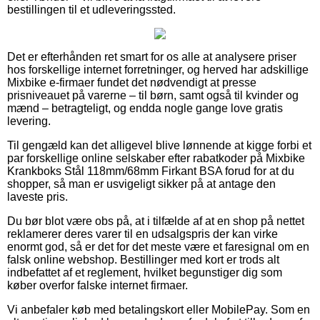
bestillingen til et udleveringssted.
Det er efterhånden ret smart for os alle at analysere priser
hos forskellige internet forretninger, og herved har adskillige
Mixbike e-firmaer fundet det nødvendigt at presse
prisniveauet på varerne – til børn, samt også til kvinder og
mænd – betragteligt, og endda nogle gange love gratis
levering.
Til gengæld kan det alligevel blive lønnende at kigge forbi et
par forskellige online selskaber efter rabatkoder på Mixbike
Krankboks Stål 118mm/68mm Firkant BSA forud for at du
shopper, så man er usvigeligt sikker på at antage den
laveste pris.
Du bør blot være obs på, at i tilfælde af at en shop på nettet
reklamerer deres varer til en udsalgspris der kan virke
enormt god, så er det for det meste være et faresignal om en
falsk online webshop. Bestillinger med kort er trods alt
indbefattet af et reglement, hvilket begunstiger dig som
køber overfor falske internet firmaer.
Vi anbefaler køb med betalingskort eller MobilePay. Som en