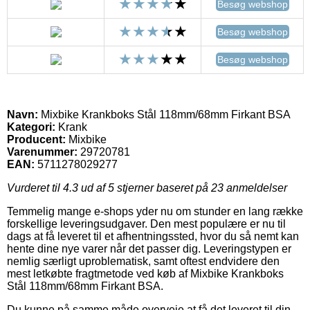
Besøg webshop
Besøg webshop
Besøg webshop
Navn:
Mixbike Krankboks Stål 118mm/68mm Firkant BSA
Kategori:
Krank
Producent:
Mixbike
Varenummer:
29720781
EAN:
5711278029277
Vurderet til
4.3
ud af 5 stjerner baseret på
23
anmeldelser
Temmelig mange e-shops yder nu om stunder en lang række
forskellige leveringsudgaver. Den mest populære er nu til
dags at få leveret til et afhentningssted, hvor du så nemt kan
hente dine nye varer når det passer dig. Leveringstypen er
nemlig særligt uproblematisk, samt oftest endvidere den
mest letkøbte fragtmetode ved køb af Mixbike Krankboks
Stål 118mm/68mm Firkant BSA.
Du kunne på samme måde overveje at få det leveret til din