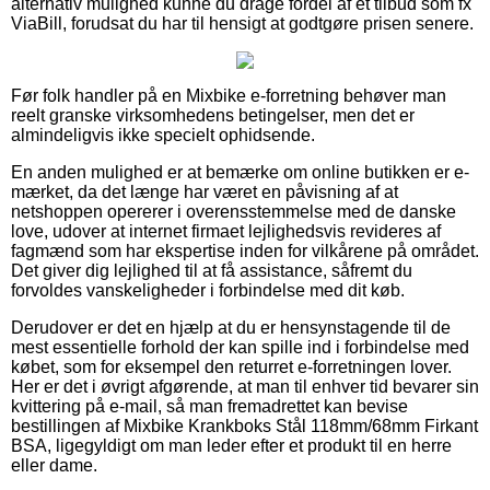
alternativ mulighed kunne du drage fordel af et tilbud som fx
ViaBill, forudsat du har til hensigt at godtgøre prisen senere.
Før folk handler på en Mixbike e-forretning behøver man
reelt granske virksomhedens betingelser, men det er
almindeligvis ikke specielt ophidsende.
En anden mulighed er at bemærke om online butikken er e-
mærket, da det længe har været en påvisning af at
netshoppen opererer i overensstemmelse med de danske
love, udover at internet firmaet lejlighedsvis revideres af
fagmænd som har ekspertise inden for vilkårene på området.
Det giver dig lejlighed til at få assistance, såfremt du
forvoldes vanskeligheder i forbindelse med dit køb.
Derudover er det en hjælp at du er hensynstagende til de
mest essentielle forhold der kan spille ind i forbindelse med
købet, som for eksempel den returret e-forretningen lover.
Her er det i øvrigt afgørende, at man til enhver tid bevarer sin
kvittering på e-mail, så man fremadrettet kan bevise
bestillingen af Mixbike Krankboks Stål 118mm/68mm Firkant
BSA, ligegyldigt om man leder efter et produkt til en herre
eller dame.