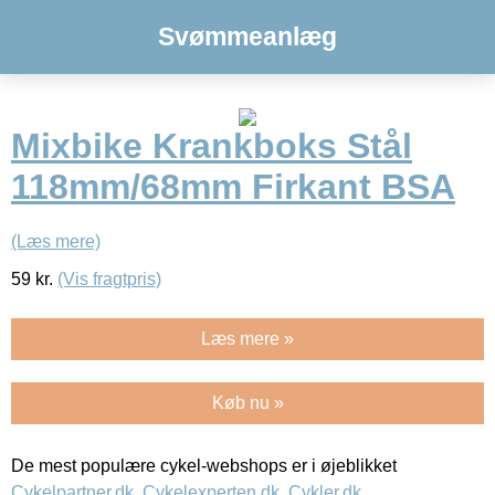
Svømmeanlæg
Mixbike Krankboks Stål
118mm/68mm Firkant BSA
(Læs mere)
59
kr.
(Vis fragtpris)
Læs mere »
Køb nu »
De mest populære cykel-webshops er i øjeblikket
Cykelpartner.dk
,
Cykelexperten.dk
,
Cykler.dk
,