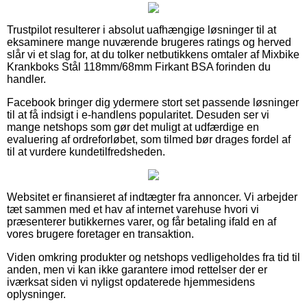
Trustpilot resulterer i absolut uafhængige løsninger til at
eksaminere mange nuværende brugeres ratings og herved
slår vi et slag for, at du tolker netbutikkens omtaler af Mixbike
Krankboks Stål 118mm/68mm Firkant BSA forinden du
handler.
Facebook bringer dig ydermere stort set passende løsninger
til at få indsigt i e-handlens popularitet. Desuden ser vi
mange netshops som gør det muligt at udfærdige en
evaluering af ordreforløbet, som tilmed bør drages fordel af
til at vurdere kundetilfredsheden.
Websitet er finansieret af indtægter fra annoncer. Vi arbejder
tæt sammen med et hav af internet varehuse hvori vi
præsenterer butikkernes varer, og får betaling ifald en af
vores brugere foretager en transaktion.
Viden omkring produkter og netshops vedligeholdes fra tid til
anden, men vi kan ikke garantere imod rettelser der er
iværksat siden vi nyligst opdaterede hjemmesidens
oplysninger.