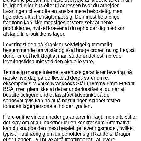
lejlighed eller hus eller til adressen hvor du arbejder.
Løsningen bliver ofte en anelse mere bekostelig, men
ligeledes ultra hensigtsmæssig. Den mest betalelige
fragtform kan ikke modsiges at være selv at hente
produkterne, hvilket kræver at du opholder dig med kort
afstand til e-butikkens lager.
Leveringstiden på Krank er selvfølgelig temmelig
bestemmende om vi står og skal bruge ordren nu og her, så
derfor er det helt klogt at man studerer det estimerede
leveringstidspunkt ved den aktuelle vare.
Temmelig mange internet varehuse garanterer levering på
næste hverdag på de fleste af deres varenumre,
eksempelvis Mixbike Krankboks Stål 118mm/68mm Firkant
BSA, men glem ikke at det er underforstået at du når at
bestille tidligere end et fastslået tidspunkt, så de
sandsynligvis kan nå at få bestillingen skippet afsted
forinden lagerpersonalet holder fyraften.
Flere online virksomheder garanterer fri fragt, men ofte stiller
det krav om at du indkøber for en konkret sum. Alternativt
kan du snuppe den mest betalelige leveringsmodel, hvilket
typisk – uafhængig om du opholder sig i Randers, Dragør
eller Tønder – vil blive at få fragtfirmaet til at levere