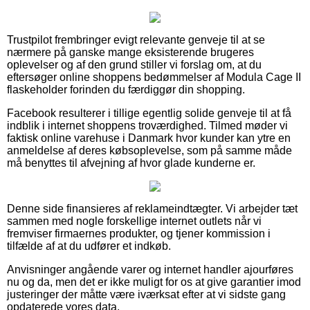
Trustpilot frembringer evigt relevante genveje til at se
nærmere på ganske mange eksisterende brugeres
oplevelser og af den grund stiller vi forslag om, at du
eftersøger online shoppens bedømmelser af Modula Cage II
flaskeholder forinden du færdiggør din shopping.
Facebook resulterer i tillige egentlig solide genveje til at få
indblik i internet shoppens troværdighed. Tilmed møder vi
faktisk online varehuse i Danmark hvor kunder kan ytre en
anmeldelse af deres købsoplevelse, som på samme måde
må benyttes til afvejning af hvor glade kunderne er.
Denne side finansieres af reklameindtægter. Vi arbejder tæt
sammen med nogle forskellige internet outlets når vi
fremviser firmaernes produkter, og tjener kommission i
tilfælde af at du udfører et indkøb.
Anvisninger angående varer og internet handler ajourføres
nu og da, men det er ikke muligt for os at give garantier imod
justeringer der måtte være iværksat efter at vi sidste gang
opdaterede vores data.