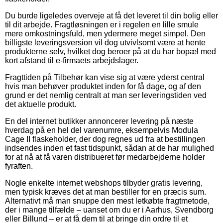
Du burde ligeledes overveje at få det leveret til din bolig eller
til dit arbejde. Fragtløsningen er i regelen en lille smule
mere omkostningsfuld, men ydermere meget simpel. Den
billigste leveringsversion vil dog utvivlsomt være at hente
produkterne selv, hvilket dog beroer på at du har bopæl med
kort afstand til e-firmaets arbejdslager.
Fragttiden på Tilbehør kan vise sig at være yderst central
hvis man behøver produktet inden for få dage, og af den
grund er det nemlig centralt at man ser leveringstiden ved
det aktuelle produkt.
En del internet butikker annoncerer levering på næste
hverdag på en hel del varenumre, eksempelvis Modula
Cage II flaskeholder, der dog regnes ud fra at bestillingen
indsendes inden et fast tidspunkt, sådan at de har mulighed
for at nå at få varen distribueret før medarbejderne holder
fyraften.
Nogle enkelte internet webshops tilbyder gratis levering,
men typisk kræves det at man bestiller for en præcis sum.
Alternativt må man snuppe den mest letkøbte fragtmetode,
der i mange tilfælde – uanset om du er i Aarhus, Svendborg
eller Billund – er at få dem til at bringe din ordre til et