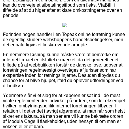
kan du overveje et afbetalingstilbud som f.eks. ViaBill, i
tilfælde af at du higer efter at klare omkostningerne over en
periode.
Forinden nogen handler i en Topeak online forretning kunne
de egentlig studere webshoppens handelsbetingelser, men
det er naturligvis et tidskrævende arbejde.
En nemmere løsning kunne måske være at bemærke om
internet firmaet er tilsluttet e-mærket, da det generelt er et
billede på at webbutikken forstår de danske love, udover at
forretningen regelmæssigt overvåges af jurister som har
ekspertise inden for retningslinjerne. Desuden tilbydes du
chance for at blive hjulpet, ifald du oplever udfordringer ved
dit indkøb.
Ydermere slår vi et slag for at køberen er sat ind i de mest
vitale reglementer der indvirker på ordren, som for eksempel
hvilken ombytningspolitik internet forretningen tilbyder. I
relation til det er det i øvrigt afgørende, at man når som helst
sikrer ens faktura, så man senere vil kunne bekræfte ordren
af Modula Cage II flaskeholder, uden hensyn til om man er
voksen eller et barn.