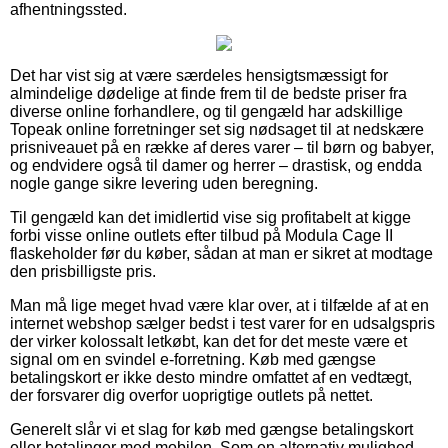
afhentningssted.
Det har vist sig at være særdeles hensigtsmæssigt for
almindelige dødelige at finde frem til de bedste priser fra
diverse online forhandlere, og til gengæld har adskillige
Topeak online forretninger set sig nødsaget til at nedskære
prisniveauet på en række af deres varer – til børn og babyer,
og endvidere også til damer og herrer – drastisk, og endda
nogle gange sikre levering uden beregning.
Til gengæld kan det imidlertid vise sig profitabelt at kigge
forbi visse online outlets efter tilbud på Modula Cage II
flaskeholder før du køber, sådan at man er sikret at modtage
den prisbilligste pris.
Man må lige meget hvad være klar over, at i tilfælde af at en
internet webshop sælger bedst i test varer for en udsalgspris
der virker kolossalt letkøbt, kan det for det meste være et
signal om en svindel e-forretning. Køb med gængse
betalingskort er ikke desto mindre omfattet af en vedtægt,
der forsvarer dig overfor uoprigtige outlets på nettet.
Generelt slår vi et slag for køb med gængse betalingskort
eller betalinger med mobilen. Som en alternativ mulighed