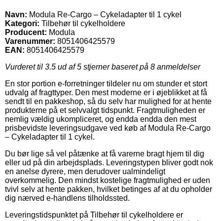
Navn:
Modula Re-Cargo – Cykeladapter til 1 cykel
Kategori:
Tilbehør til cykelholdere
Producent:
Modula
Varenummer:
8051406425579
EAN:
8051406425579
Vurderet til
3.5
ud af 5 stjerner baseret på
8
anmeldelser
En stor portion e-forretninger tildeler nu om stunder et stort
udvalg af fragttyper. Den mest moderne er i øjeblikket at få
sendt til en pakkeshop, så du selv har mulighed for at hente
produkterne på et selvvalgt tidspunkt. Fragtmuligheden er
nemlig vældig ukompliceret, og endda endda den mest
prisbevidste leveringsudgave ved køb af Modula Re-Cargo
– Cykeladapter til 1 cykel.
Du bør lige så vel påtænke at få varerne bragt hjem til dig
eller ud på din arbejdsplads. Leveringstypen bliver godt nok
en anelse dyrere, men derudover ualmindeligt
overkommelig. Den mindst kostelige fragtmulighed er uden
tvivl selv at hente pakken, hvilket betinges af at du opholder
dig nærved e-handlens tilholdssted.
Leveringstidspunktet på Tilbehør til cykelholdere er