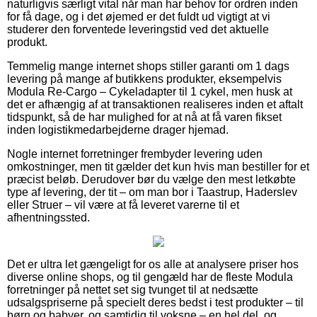
naturligvis særligt vital når man har behov for ordren inden
for få dage, og i det øjemed er det fuldt ud vigtigt at vi
studerer den forventede leveringstid ved det aktuelle
produkt.
Temmelig mange internet shops stiller garanti om 1 dags
levering på mange af butikkens produkter, eksempelvis
Modula Re-Cargo – Cykeladapter til 1 cykel, men husk at
det er afhængig af at transaktionen realiseres inden et aftalt
tidspunkt, så de har mulighed for at nå at få varen fikset
inden logistikmedarbejderne drager hjemad.
Nogle internet forretninger frembyder levering uden
omkostninger, men tit gælder det kun hvis man bestiller for et
præcist beløb. Derudover bør du vælge den mest letkøbte
type af levering, der tit – om man bor i Taastrup, Haderslev
eller Struer – vil være at få leveret varerne til et
afhentningssted.
Det er ultra let gængeligt for os alle at analysere priser hos
diverse online shops, og til gengæld har de fleste Modula
forretninger på nettet set sig tvunget til at nedsætte
udsalgspriserne på specielt deres bedst i test produkter – til
børn og babyer, og samtidig til voksne – en hel del, og