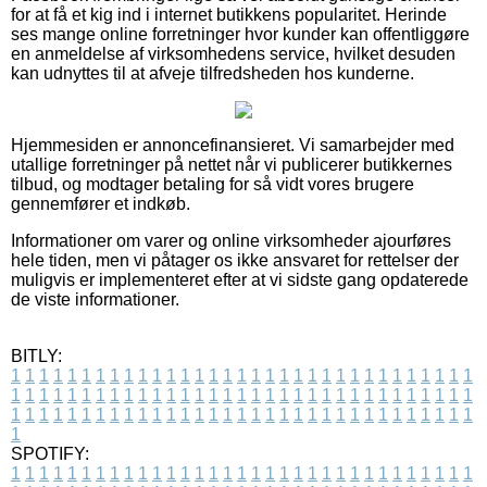
for at få et kig ind i internet butikkens popularitet. Herinde
ses mange online forretninger hvor kunder kan offentliggøre
en anmeldelse af virksomhedens service, hvilket desuden
kan udnyttes til at afveje tilfredsheden hos kunderne.
Hjemmesiden er annoncefinansieret. Vi samarbejder med
utallige forretninger på nettet når vi publicerer butikkernes
tilbud, og modtager betaling for så vidt vores brugere
gennemfører et indkøb.
Informationer om varer og online virksomheder ajourføres
hele tiden, men vi påtager os ikke ansvaret for rettelser der
muligvis er implementeret efter at vi sidste gang opdaterede
de viste informationer.
BITLY:
1
1
1
1
1
1
1
1
1
1
1
1
1
1
1
1
1
1
1
1
1
1
1
1
1
1
1
1
1
1
1
1
1
1
1
1
1
1
1
1
1
1
1
1
1
1
1
1
1
1
1
1
1
1
1
1
1
1
1
1
1
1
1
1
1
1
1
1
1
1
1
1
1
1
1
1
1
1
1
1
1
1
1
1
1
1
1
1
1
1
1
1
1
1
1
1
1
1
1
1
SPOTIFY:
1
1
1
1
1
1
1
1
1
1
1
1
1
1
1
1
1
1
1
1
1
1
1
1
1
1
1
1
1
1
1
1
1