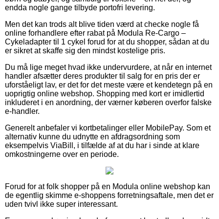
endda nogle gange tilbyde portofri levering.
Men det kan trods alt blive tiden værd at checke nogle få
online forhandlere efter rabat på Modula Re-Cargo –
Cykeladapter til 1 cykel forud for at du shopper, sådan at du
er sikret at skaffe sig den mindst kostelige pris.
Du må lige meget hvad ikke undervurdere, at når en internet
handler afsætter deres produkter til salg for en pris der er
uforståeligt lav, er det for det meste være et kendetegn på en
uoprigtig online webshop. Shopping med kort er imidlertid
inkluderet i en anordning, der værner køberen overfor falske
e-handler.
Generelt anbefaler vi kortbetalinger eller MobilePay. Som et
alternativ kunne du udnytte en afdragsordning som
eksempelvis ViaBill, i tilfælde af at du har i sinde at klare
omkostningerne over en periode.
Forud for at folk shopper på en Modula online webshop kan
de egentlig skimme e-shoppens forretningsaftale, men det er
uden tvivl ikke super interessant.