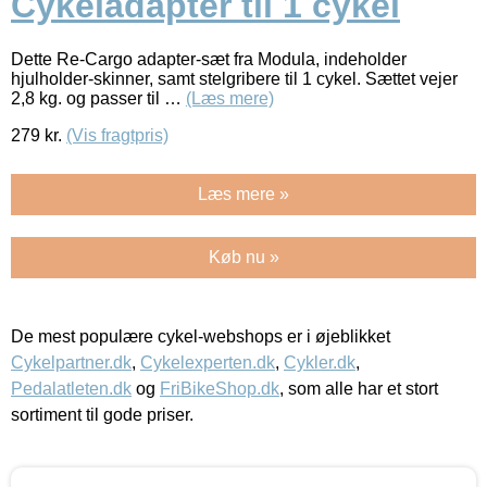
Cykeladapter til 1 cykel
Dette Re-Cargo adapter-sæt fra Modula, indeholder
hjulholder-skinner, samt stelgribere til 1 cykel. Sættet vejer
2,8 kg. og passer til …
(Læs mere)
279
kr.
(Vis fragtpris)
Læs mere »
Køb nu »
De mest populære cykel-webshops er i øjeblikket
Cykelpartner.dk
,
Cykelexperten.dk
,
Cykler.dk
,
Pedalatleten.dk
og
FriBikeShop.dk
, som alle har et stort
sortiment til gode priser.