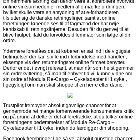
En nemmere løsning kan derfor være at kontrollere hvorvidt
online virksomheden er medlem af e-mærke ordningen,
hvilket skulle være en antydning af at e-forhandleren
tilslutter sig de danske retningslinjer, samt at online
forretningen løbende ses til af fagmænd der har nøje
kendskab til retningslinjerne. Desuden får du genvej til at
blive hjulpet, ifald du forvoldes dilemmaer som følge af din
ordre.
Ydermere foreslåes det at køberen er sat ind i de vigtigste
betingelser der kan spille ind i forbindelse med handlen,
eksempelvis den returneringsret online firmaet benytter.
Derfor er det i øvrigt relevant, at man når som helst gemmer
sin ordrekvittering, så man til enhver tid vil kunne vidne om
sin ordre af Modula Re-Cargo – Cykeladapter til 1 cykel,
ligegyldigt om man skal shoppe til en herre eller dame.
Trustpilot frembyder absolut gavnlige chancer for at
gennemrode ret mange forhenværende konsumenters kritik
og på grund af dette er det at foretrække, at du tolker online
forretningens bedømmelser af Modula Re-Cargo –
Cykeladapter til 1 cykel inden du færdiggør din shopping.
Facebook frembringer lige så vel absolut gunstige chancer