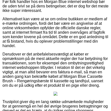
Før folk handler hos en Morgan Blue internet webshop bør
de uden tvivl se på dens betingelser, det er dog for det meste
ikke super interessant.
Alternativet kan være at se om online butikken er medlem af
e-mærke ordningen, fordi det bør være en angivelse af at
online virksomheden opfylder de officielle danske regler,
samt at internet firmaet fra tid til anden overvåges af fagfolk
som kender lovene på området. Dette er en god anledning til
at få bistand, hvis du oplever problemstillinger med din
handel.
Derudover er det anbefalelsesværdigt at køber er
opmærksom på de mest aktuelle regler der har betydning for
transaktionen, som for eksempel den ombytningsrettighed
internet webshoppen tilbyder. I relation til det er det virkelig
vigtigt, at man altid bevarer ens faktura e-mail, så man en
anden gang kan bekræfte købet af Morgan Blue Cassette
Brush – Rengøringsbørste til kassette og tandhjul, uanset
om du er på udkig efter et produkt til en pige eller dreng.
Trustpilot giver dig en lang række udmærkede muligheder
for at gennemgå en hel del øvrige brugeres betragtninger og
derved er det en hjælp, at du tolker online shoppens