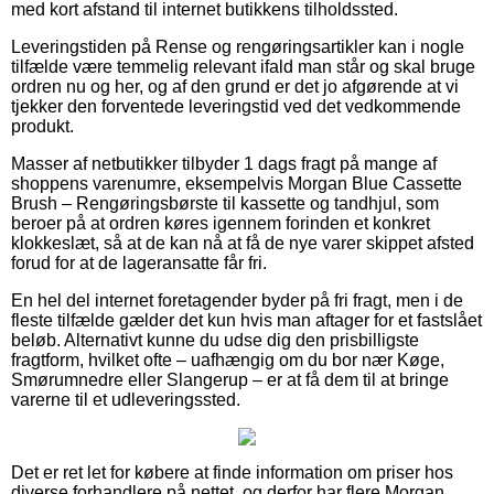
med kort afstand til internet butikkens tilholdssted.
Leveringstiden på Rense og rengøringsartikler kan i nogle
tilfælde være temmelig relevant ifald man står og skal bruge
ordren nu og her, og af den grund er det jo afgørende at vi
tjekker den forventede leveringstid ved det vedkommende
produkt.
Masser af netbutikker tilbyder 1 dags fragt på mange af
shoppens varenumre, eksempelvis Morgan Blue Cassette
Brush – Rengøringsbørste til kassette og tandhjul, som
beroer på at ordren køres igennem forinden et konkret
klokkeslæt, så at de kan nå at få de nye varer skippet afsted
forud for at de lageransatte får fri.
En hel del internet foretagender byder på fri fragt, men i de
fleste tilfælde gælder det kun hvis man aftager for et fastslået
beløb. Alternativt kunne du udse dig den prisbilligste
fragtform, hvilket ofte – uafhængig om du bor nær Køge,
Smørumnedre eller Slangerup – er at få dem til at bringe
varerne til et udleveringssted.
Det er ret let for købere at finde information om priser hos
diverse forhandlere på nettet, og derfor har flere Morgan