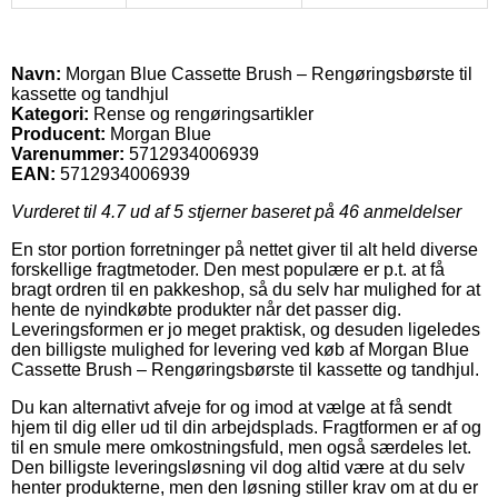
Navn:
Morgan Blue Cassette Brush – Rengøringsbørste til
kassette og tandhjul
Kategori:
Rense og rengøringsartikler
Producent:
Morgan Blue
Varenummer:
5712934006939
EAN:
5712934006939
Vurderet til
4.7
ud af 5 stjerner baseret på
46
anmeldelser
En stor portion forretninger på nettet giver til alt held diverse
forskellige fragtmetoder. Den mest populære er p.t. at få
bragt ordren til en pakkeshop, så du selv har mulighed for at
hente de nyindkøbte produkter når det passer dig.
Leveringsformen er jo meget praktisk, og desuden ligeledes
den billigste mulighed for levering ved køb af Morgan Blue
Cassette Brush – Rengøringsbørste til kassette og tandhjul.
Du kan alternativt afveje for og imod at vælge at få sendt
hjem til dig eller ud til din arbejdsplads. Fragtformen er af og
til en smule mere omkostningsfuld, men også særdeles let.
Den billigste leveringsløsning vil dog altid være at du selv
henter produkterne, men den løsning stiller krav om at du er