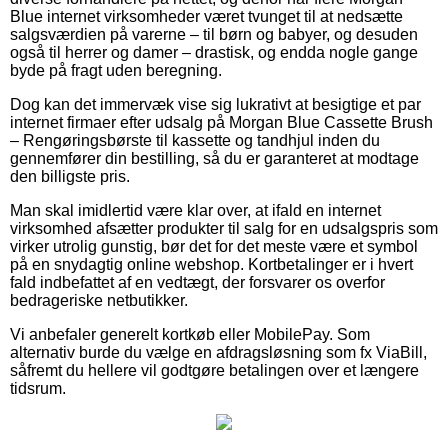
Blue internet virksomheder været tvunget til at nedsætte
salgsværdien på varerne – til børn og babyer, og desuden
også til herrer og damer – drastisk, og endda nogle gange
byde på fragt uden beregning.
Dog kan det immervæk vise sig lukrativt at besigtige et par
internet firmaer efter udsalg på Morgan Blue Cassette Brush
– Rengøringsbørste til kassette og tandhjul inden du
gennemfører din bestilling, så du er garanteret at modtage
den billigste pris.
Man skal imidlertid være klar over, at ifald en internet
virksomhed afsætter produkter til salg for en udsalgspris som
virker utrolig gunstig, bør det for det meste være et symbol
på en snydagtig online webshop. Kortbetalinger er i hvert
fald indbefattet af en vedtægt, der forsvarer os overfor
bedrageriske netbutikker.
Vi anbefaler generelt kortkøb eller MobilePay. Som
alternativ burde du vælge en afdragsløsning som fx ViaBill,
såfremt du hellere vil godtgøre betalingen over et længere
tidsrum.