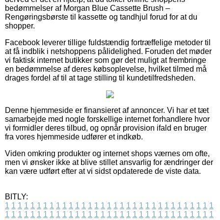
bedømmelser af Morgan Blue Cassette Brush –
Rengøringsbørste til kassette og tandhjul forud for at du
shopper.
Facebook leverer tillige fuldstændig fortræffelige metoder til
at få indblik i netshoppens pålidelighed. Foruden det møder
vi faktisk internet butikker som gør det muligt at frembringe
en bedømmelse af deres købsoplevelse, hvilket tilmed må
drages fordel af til at tage stilling til kundetilfredsheden.
Denne hjemmeside er finansieret af annoncer. Vi har et tæt
samarbejde med nogle forskellige internet forhandlere hvor
vi formidler deres tilbud, og opnår provision ifald en bruger
fra vores hjemmeside udfører et indkøb.
Viden omkring produkter og internet shops værnes om ofte,
men vi ønsker ikke at blive stillet ansvarlig for ændringer der
kan være udført efter at vi sidst opdaterede de viste data.
BITLY:
1
1
1
1
1
1
1
1
1
1
1
1
1
1
1
1
1
1
1
1
1
1
1
1
1
1
1
1
1
1
1
1
1
1
1
1
1
1
1
1
1
1
1
1
1
1
1
1
1
1
1
1
1
1
1
1
1
1
1
1
1
1
1
1
1
1