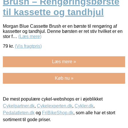
Brush – Rengøringsbørste
til kassette og tandhjul
Morgan Blue Cassette Brush er en børste til rengøring af
kassetter og tandhjul. Denne børsten er ret stiv hvilket er en
stor f…
(Læs mere)
79
kr.
(Vis fragtpris)
Læs mere »
Køb nu »
De mest populære cykel-webshops er i øjeblikket
Cykelpartner.dk
,
Cykelexperten.dk
,
Cykler.dk
,
Pedalatleten.dk
og
FriBikeShop.dk
, som alle har et stort
sortiment til gode priser.