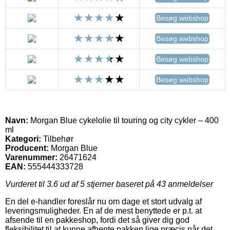
Besøg webshop
Besøg webshop
Besøg webshop
Besøg webshop
Navn:
Morgan Blue cykelolie til touring og city cykler – 400
ml
Kategori:
Tilbehør
Producent:
Morgan Blue
Varenummer:
26471624
EAN:
555444333728
Vurderet til
3.6
ud af 5 stjerner baseret på
43
anmeldelser
En del e-handler foreslår nu om dage et stort udvalg af
leveringsmuligheder. En af de mest benyttede er p.t. at
afsende til en pakkeshop, fordi det så giver dig god
fleksibilitet til at kunne afhente pakken lige præcis når det