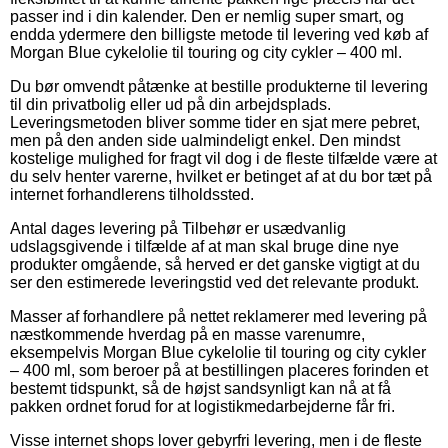
passer ind i din kalender. Den er nemlig super smart, og
endda ydermere den billigste metode til levering ved køb af
Morgan Blue cykelolie til touring og city cykler – 400 ml.
Du bør omvendt påtænke at bestille produkterne til levering
til din privatbolig eller ud på din arbejdsplads.
Leveringsmetoden bliver somme tider en sjat mere pebret,
men på den anden side ualmindeligt enkel. Den mindst
kostelige mulighed for fragt vil dog i de fleste tilfælde være at
du selv henter varerne, hvilket er betinget af at du bor tæt på
internet forhandlerens tilholdssted.
Antal dages levering på Tilbehør er usædvanlig
udslagsgivende i tilfælde af at man skal bruge dine nye
produkter omgående, så herved er det ganske vigtigt at du
ser den estimerede leveringstid ved det relevante produkt.
Masser af forhandlere på nettet reklamerer med levering på
næstkommende hverdag på en masse varenumre,
eksempelvis Morgan Blue cykelolie til touring og city cykler
– 400 ml, som beroer på at bestillingen placeres forinden et
bestemt tidspunkt, så de højst sandsynligt kan nå at få
pakken ordnet forud for at logistikmedarbejderne får fri.
Visse internet shops lover gebyrfri levering, men i de fleste