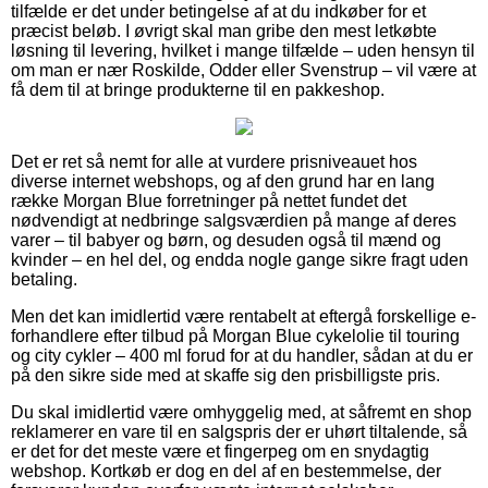
tilfælde er det under betingelse af at du indkøber for et
præcist beløb. I øvrigt skal man gribe den mest letkøbte
løsning til levering, hvilket i mange tilfælde – uden hensyn til
om man er nær Roskilde, Odder eller Svenstrup – vil være at
få dem til at bringe produkterne til en pakkeshop.
Det er ret så nemt for alle at vurdere prisniveauet hos
diverse internet webshops, og af den grund har en lang
række Morgan Blue forretninger på nettet fundet det
nødvendigt at nedbringe salgsværdien på mange af deres
varer – til babyer og børn, og desuden også til mænd og
kvinder – en hel del, og endda nogle gange sikre fragt uden
betaling.
Men det kan imidlertid være rentabelt at eftergå forskellige e-
forhandlere efter tilbud på Morgan Blue cykelolie til touring
og city cykler – 400 ml forud for at du handler, sådan at du er
på den sikre side med at skaffe sig den prisbilligste pris.
Du skal imidlertid være omhyggelig med, at såfremt en shop
reklamerer en vare til en salgspris der er uhørt tiltalende, så
er det for det meste være et fingerpeg om en snydagtig
webshop. Kortkøb er dog en del af en bestemmelse, der