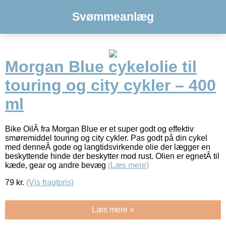
Svømmeanlæg
Morgan Blue cykelolie til
touring og city cykler – 400
ml
Bike OilÂ fra Morgan Blue er et super godt og effektiv
smøremiddel touring og city cykler. Pas godt på din cykel
med denneÂ gode og langtidsvirkende olie der lægger en
beskyttende hinde der beskytter mod rust. Olien er egnetÂ til
kæde, gear og andre bevæg
(Læs mere)
79
kr.
(Vis fragtpris)
Læs mere »