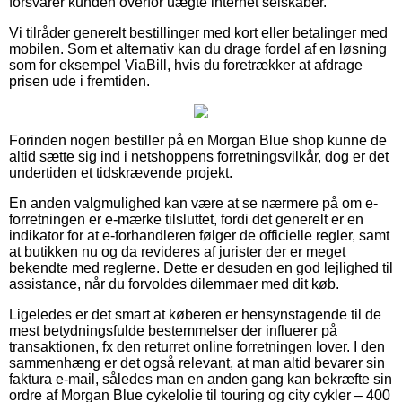
forsvarer kunden overfor uægte internet selskaber.
Vi tilråder generelt bestillinger med kort eller betalinger med
mobilen. Som et alternativ kan du drage fordel af en løsning
som for eksempel ViaBill, hvis du foretrækker at afdrage
prisen ude i fremtiden.
Forinden nogen bestiller på en Morgan Blue shop kunne de
altid sætte sig ind i netshoppens forretningsvilkår, dog er det
undertiden et tidskrævende projekt.
En anden valgmulighed kan være at se nærmere på om e-
forretningen er e-mærke tilsluttet, fordi det generelt er en
indikator for at e-forhandleren følger de officielle regler, samt
at butikken nu og da revideres af jurister der er meget
bekendte med reglerne. Dette er desuden en god lejlighed til
assistance, når du forvoldes dilemmaer med dit køb.
Ligeledes er det smart at køberen er hensynstagende til de
mest betydningsfulde bestemmelser der influerer på
transaktionen, fx den returret online forretningen lover. I den
sammenhæng er det også relevant, at man altid bevarer sin
faktura e-mail, således man en anden gang kan bekræfte sin
ordre af Morgan Blue cykelolie til touring og city cykler – 400