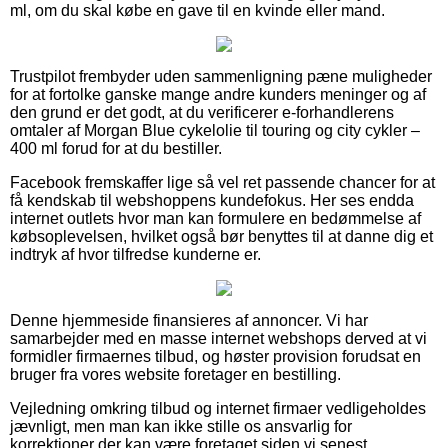
ml, om du skal købe en gave til en kvinde eller mand.
Trustpilot frembyder uden sammenligning pæne muligheder
for at fortolke ganske mange andre kunders meninger og af
den grund er det godt, at du verificerer e-forhandlerens
omtaler af Morgan Blue cykelolie til touring og city cykler –
400 ml forud for at du bestiller.
Facebook fremskaffer lige så vel ret passende chancer for at
få kendskab til webshoppens kundefokus. Her ses endda
internet outlets hvor man kan formulere en bedømmelse af
købsoplevelsen, hvilket også bør benyttes til at danne dig et
indtryk af hvor tilfredse kunderne er.
Denne hjemmeside finansieres af annoncer. Vi har
samarbejder med en masse internet webshops derved at vi
formidler firmaernes tilbud, og høster provision forudsat en
bruger fra vores website foretager en bestilling.
Vejledning omkring tilbud og internet firmaer vedligeholdes
jævnligt, men man kan ikke stille os ansvarlig for
korrektioner der kan være foretaget siden vi senest