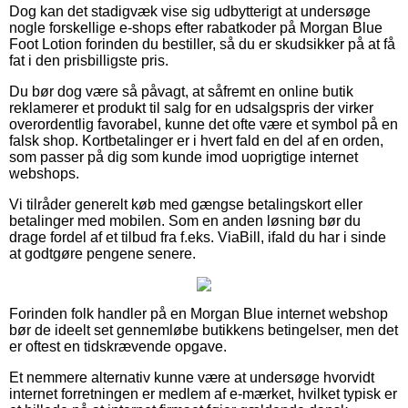
Dog kan det stadigvæk vise sig udbytterigt at undersøge
nogle forskellige e-shops efter rabatkoder på Morgan Blue
Foot Lotion forinden du bestiller, så du er skudsikker på at få
fat i den prisbilligste pris.
Du bør dog være så påvagt, at såfremt en online butik
reklamerer et produkt til salg for en udsalgspris der virker
overordentlig favorabel, kunne det ofte være et symbol på en
falsk shop. Kortbetalinger er i hvert fald en del af en orden,
som passer på dig som kunde imod uoprigtige internet
webshops.
Vi tilråder generelt køb med gængse betalingskort eller
betalinger med mobilen. Som en anden løsning bør du
drage fordel af et tilbud fra f.eks. ViaBill, ifald du har i sinde
at godtgøre pengene senere.
Forinden folk handler på en Morgan Blue internet webshop
bør de ideelt set gennemløbe butikkens betingelser, men det
er oftest en tidskrævende opgave.
Et nemmere alternativ kunne være at undersøge hvorvidt
internet forretningen er medlem af e-mærket, hvilket typisk er