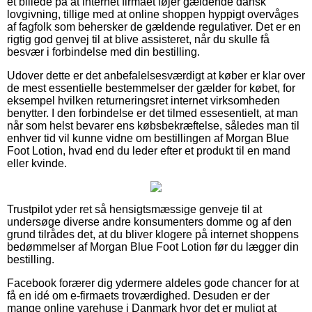
et billede på at internet firmaet føjer gældende dansk
lovgivning, tillige med at online shoppen hyppigt overvåges
af fagfolk som behersker de gældende regulativer. Det er en
rigtig god genvej til at blive assisteret, når du skulle få
besvær i forbindelse med din bestilling.
Udover dette er det anbefalelsesværdigt at køber er klar over
de mest essentielle bestemmelser der gælder for købet, for
eksempel hvilken returneringsret internet virksomheden
benytter. I den forbindelse er det tilmed essesentielt, at man
når som helst bevarer ens købsbekræftelse, således man til
enhver tid vil kunne vidne om bestillingen af Morgan Blue
Foot Lotion, hvad end du leder efter et produkt til en mand
eller kvinde.
Trustpilot yder ret så hensigtsmæssige genveje til at
undersøge diverse andre konsumenters domme og af den
grund tilrådes det, at du bliver klogere på internet shoppens
bedømmelser af Morgan Blue Foot Lotion før du lægger din
bestilling.
Facebook forærer dig ydermere aldeles gode chancer for at
få en idé om e-firmaets troværdighed. Desuden er der
mange online varehuse i Danmark hvor det er muligt at