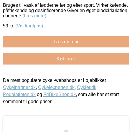
Bruges til vask af fødderne før og efter sport. Virker kølende,
påfriskende og desinficerende Giver en øget blodcirkulation
i benene
(Læs mere)
59
kr.
(Vis fragtpris)
Læs mere »
Køb nu »
De mest populære cykel-webshops er i øjeblikket
Cykelpartner.dk
,
Cykelexperten.dk
,
Cykler.dk
,
Pedalatleten.dk
og
FriBikeShop.dk
, som alle har et stort
sortiment til gode priser.