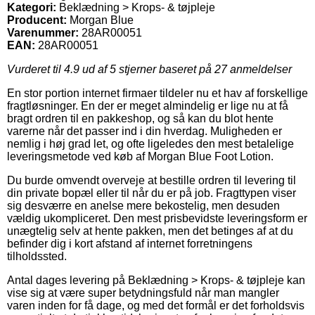
Kategori:
Beklædning > Krops- & tøjpleje
Producent:
Morgan Blue
Varenummer:
28AR00051
EAN:
28AR00051
Vurderet til
4.9
ud af 5 stjerner baseret på
27
anmeldelser
En stor portion internet firmaer tildeler nu et hav af forskellige
fragtløsninger. En der er meget almindelig er lige nu at få
bragt ordren til en pakkeshop, og så kan du blot hente
varerne når det passer ind i din hverdag. Muligheden er
nemlig i høj grad let, og ofte ligeledes den mest betalelige
leveringsmetode ved køb af Morgan Blue Foot Lotion.
Du burde omvendt overveje at bestille ordren til levering til
din private bopæl eller til når du er på job. Fragttypen viser
sig desværre en anelse mere bekostelig, men desuden
vældig ukompliceret. Den mest prisbevidste leveringsform er
unægtelig selv at hente pakken, men det betinges af at du
befinder dig i kort afstand af internet forretningens
tilholdssted.
Antal dages levering på Beklædning > Krops- & tøjpleje kan
vise sig at være super betydningsfuld når man mangler
varen inden for få dage, og med det formål er det forholdsvis