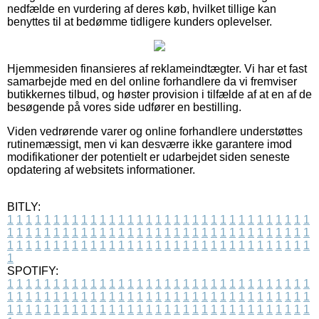
nedfælde en vurdering af deres køb, hvilket tillige kan
benyttes til at bedømme tidligere kunders oplevelser.
Hjemmesiden finansieres af reklameindtægter. Vi har et fast
samarbejde med en del online forhandlere da vi fremviser
butikkernes tilbud, og høster provision i tilfælde af at en af de
besøgende på vores side udfører en bestilling.
Viden vedrørende varer og online forhandlere understøttes
rutinemæssigt, men vi kan desværre ikke garantere imod
modifikationer der potentielt er udarbejdet siden seneste
opdatering af websitets informationer.
BITLY:
1
1
1
1
1
1
1
1
1
1
1
1
1
1
1
1
1
1
1
1
1
1
1
1
1
1
1
1
1
1
1
1
1
1
1
1
1
1
1
1
1
1
1
1
1
1
1
1
1
1
1
1
1
1
1
1
1
1
1
1
1
1
1
1
1
1
1
1
1
1
1
1
1
1
1
1
1
1
1
1
1
1
1
1
1
1
1
1
1
1
1
1
1
1
1
1
1
1
1
1
SPOTIFY:
1
1
1
1
1
1
1
1
1
1
1
1
1
1
1
1
1
1
1
1
1
1
1
1
1
1
1
1
1
1
1
1
1
1
1
1
1
1
1
1
1
1
1
1
1
1
1
1
1
1
1
1
1
1
1
1
1
1
1
1
1
1
1
1
1
1
1
1
1
1
1
1
1
1
1
1
1
1
1
1
1
1
1
1
1
1
1
1
1
1
1
1
1
1
1
1
1
1
1