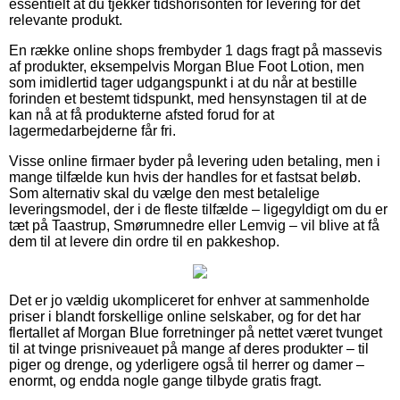
essentielt at du tjekker tidshorisonten for levering for det
relevante produkt.
En række online shops frembyder 1 dags fragt på massevis
af produkter, eksempelvis Morgan Blue Foot Lotion, men
som imidlertid tager udgangspunkt i at du når at bestille
forinden et bestemt tidspunkt, med hensynstagen til at de
kan nå at få produkterne afsted forud for at
lagermedarbejderne får fri.
Visse online firmaer byder på levering uden betaling, men i
mange tilfælde kun hvis der handles for et fastsat beløb.
Som alternativ skal du vælge den mest betalelige
leveringsmodel, der i de fleste tilfælde – ligegyldigt om du er
tæt på Taastrup, Smørumnedre eller Lemvig – vil blive at få
dem til at levere din ordre til en pakkeshop.
Det er jo vældig ukompliceret for enhver at sammenholde
priser i blandt forskellige online selskaber, og for det har
flertallet af Morgan Blue forretninger på nettet været tvunget
til at tvinge prisniveauet på mange af deres produkter – til
piger og drenge, og yderligere også til herrer og damer –
enormt, og endda nogle gange tilbyde gratis fragt.