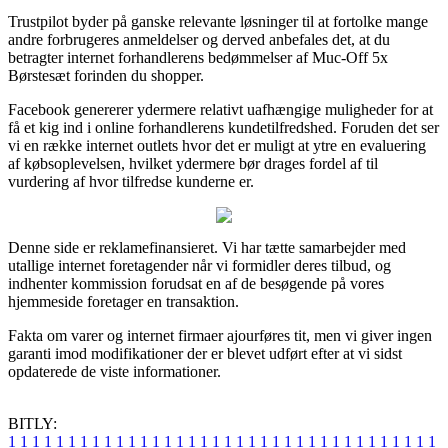
Trustpilot byder på ganske relevante løsninger til at fortolke mange
andre forbrugeres anmeldelser og derved anbefales det, at du
betragter internet forhandlerens bedømmelser af Muc-Off 5x
Børstesæt forinden du shopper.
Facebook genererer ydermere relativt uafhængige muligheder for at
få et kig ind i online forhandlerens kundetilfredshed. Foruden det ser
vi en række internet outlets hvor det er muligt at ytre en evaluering
af købsoplevelsen, hvilket ydermere bør drages fordel af til
vurdering af hvor tilfredse kunderne er.
Denne side er reklamefinansieret. Vi har tætte samarbejder med
utallige internet foretagender når vi formidler deres tilbud, og
indhenter kommission forudsat en af de besøgende på vores
hjemmeside foretager en transaktion.
Fakta om varer og internet firmaer ajourføres tit, men vi giver ingen
garanti imod modifikationer der er blevet udført efter at vi sidst
opdaterede de viste informationer.
BITLY:
1
1
1
1
1
1
1
1
1
1
1
1
1
1
1
1
1
1
1
1
1
1
1
1
1
1
1
1
1
1
1
1
1
1
1
1