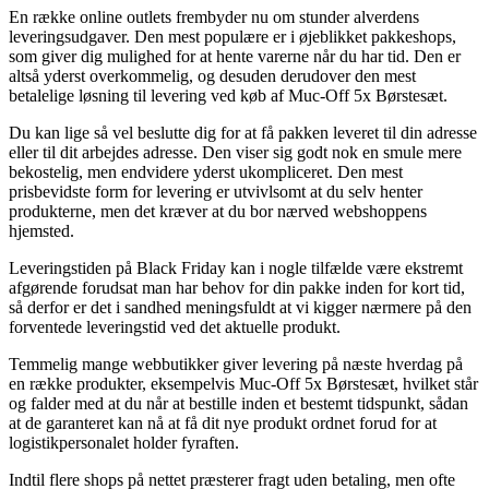
En række online outlets frembyder nu om stunder alverdens
leveringsudgaver. Den mest populære er i øjeblikket pakkeshops,
som giver dig mulighed for at hente varerne når du har tid. Den er
altså yderst overkommelig, og desuden derudover den mest
betalelige løsning til levering ved køb af Muc-Off 5x Børstesæt.
Du kan lige så vel beslutte dig for at få pakken leveret til din adresse
eller til dit arbejdes adresse. Den viser sig godt nok en smule mere
bekostelig, men endvidere yderst ukompliceret. Den mest
prisbevidste form for levering er utvivlsomt at du selv henter
produkterne, men det kræver at du bor nærved webshoppens
hjemsted.
Leveringstiden på Black Friday kan i nogle tilfælde være ekstremt
afgørende forudsat man har behov for din pakke inden for kort tid,
så derfor er det i sandhed meningsfuldt at vi kigger nærmere på den
forventede leveringstid ved det aktuelle produkt.
Temmelig mange webbutikker giver levering på næste hverdag på
en række produkter, eksempelvis Muc-Off 5x Børstesæt, hvilket står
og falder med at du når at bestille inden et bestemt tidspunkt, sådan
at de garanteret kan nå at få dit nye produkt ordnet forud for at
logistikpersonalet holder fyraften.
Indtil flere shops på nettet præsterer fragt uden betaling, men ofte