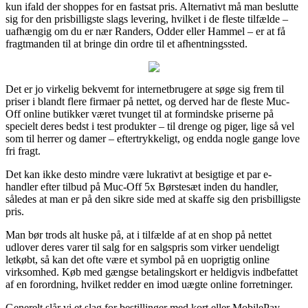
kun ifald der shoppes for en fastsat pris. Alternativt må man beslutte
sig for den prisbilligste slags levering, hvilket i de fleste tilfælde –
uafhængig om du er nær Randers, Odder eller Hammel – er at få
fragtmanden til at bringe din ordre til et afhentningssted.
Det er jo virkelig bekvemt for internetbrugere at søge sig frem til
priser i blandt flere firmaer på nettet, og derved har de fleste Muc-
Off online butikker været tvunget til at formindske priserne på
specielt deres bedst i test produkter – til drenge og piger, lige så vel
som til herrer og damer – eftertrykkeligt, og endda nogle gange love
fri fragt.
Det kan ikke desto mindre være lukrativt at besigtige et par e-
handler efter tilbud på Muc-Off 5x Børstesæt inden du handler,
således at man er på den sikre side med at skaffe sig den prisbilligste
pris.
Man bør trods alt huske på, at i tilfælde af at en shop på nettet
udlover deres varer til salg for en salgspris som virker uendeligt
letkøbt, så kan det ofte være et symbol på en uoprigtig online
virksomhed. Køb med gængse betalingskort er heldigvis indbefattet
af en forordning, hvilket redder en imod uægte online forretninger.
Generelt slår vi et slag for bestillinger med kort eller MobilePay.