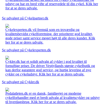
udstyr og har en bred vifte af reservedele til din cykel. Klik her
for at se deres udvalg.
Se udvalget på Cykelpartner.dk
Cykelexperten.dk vil fremstå som en troværdig og
kvalitetsbevidst cykelforretning, der prioriterer god kvalitet,
gode priser samt service meget højt til alle deres kunder. Klik
her for at se deres udvalg.
Se udvalget på Cykelexperten.dk
Cykler.dk har et solidt udvalg af cykler i god kvalitet til
fornuftige priser. De driver Vestjyllands største cykelbutik og
kan derfor garantere god service, og hurtig levering af nye
cykler og cykeludstyr. Klik her for at se deres udvalg.
Se udvalget på Cykler.dk
Pedalatleten.dk er en dansk, familieejet og moderne
cykelforhandler med et bredt udvalg af kvalitetscykler og udstyr
til hverdagsbrug. Klik her for at se deres udvalg.