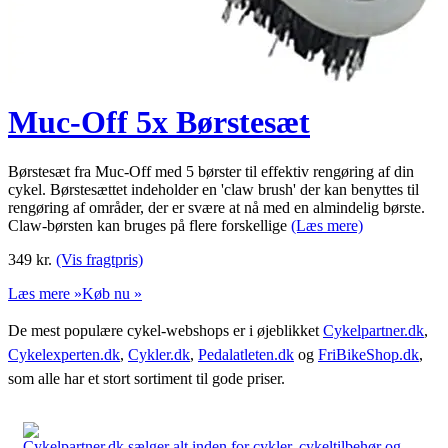
Muc-Off 5x Børstesæt
Børstesæt fra Muc-Off med 5 børster til effektiv rengøring af din
cykel. Børstesættet indeholder en 'claw brush' der kan benyttes til
rengøring af områder, der er svære at nå med en almindelig børste.
Claw-børsten kan bruges på flere forskellige
(Læs mere)
349
kr.
(Vis fragtpris)
Læs mere »
Køb nu »
De mest populære cykel-webshops er i øjeblikket
Cykelpartner.dk
,
Cykelexperten.dk
,
Cykler.dk
,
Pedalatleten.dk
og
FriBikeShop.dk
,
som alle har et stort sortiment til gode priser.
Cykelpartner.dk sælger alt inden for cykler, cykeltilbehør og