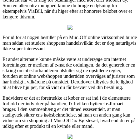
Som en alternativ mulighed kunne du bruge en løsning fra
eksempelvis ViaBill, når du higer efter at honorere beløbet over et
længere tidsrum.
Forud for at nogen bestiller på en Muc-Off online virksomhed burde
man sådan set studere shoppens handelsvilkår, det er dog naturligvis
ikke super interessant.
Et andet alternativ kunne måske være at undersøge om internet
forretningen er medlem af e-mærke ordningen, da det generelt er en
sikring om at e-forhandleren tilslutter sig de opstillede regler,
foruden at online webshoppen undertiden overvåges af jurister som
har indsigt i vilkårene på området. Derudover tilbydes du lejlighed
til at blive hjulpet, for så vidt du får besvær ved din bestilling.
Endvidere er det at foretrække at køber er sat ind i de elementære
forhold der indvirker på handlen, fx hvilken bytteret e-firmaet
bruger. I den sammenhæng er det tilmed essesentielt, at man
stadigvæk sikrer ens købsbekræftelse, så man en anden gang kan
vidne om sin shopping af Muc-Off 5x Børstesæt, hvad end du er på
udkig efter et produkt til en kvinde eller mand.