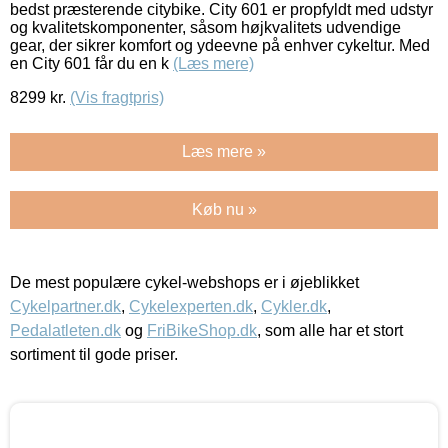
bedst præsterende citybike. City 601 er propfyldt med udstyr
og kvalitetskomponenter, såsom højkvalitets udvendige
gear, der sikrer komfort og ydeevne på enhver cykeltur. Med
en City 601 får du en k
(Læs mere)
8299
kr.
(Vis fragtpris)
Læs mere »
Køb nu »
De mest populære cykel-webshops er i øjeblikket
Cykelpartner.dk
,
Cykelexperten.dk
,
Cykler.dk
,
Pedalatleten.dk
og
FriBikeShop.dk
, som alle har et stort
sortiment til gode priser.