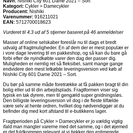
Navn:
Nishiki City 601 Dame 2021 – Sort
Kategori:
Cykler > Damecykler
Producent:
Nishiki
Varenummer:
916211021
EAN:
5712700018623
Vurderet til
4.3
ud af 5 stjerner baseret på
46
anmeldelser
Masser af online selskaber foreslår nu til dags et bredt
udvalg af fragtmuligheder. En af dem der er mest populær er
i vore dage levering til en pakkeshop, og så kan du bare gå
forbi efter de nyindkøbte varer den dag der passer dig.
Muligheden er nemlig ret så fleksibel, samt mange gange
endvidere den mest letkøbte leveringsversion ved køb af
Nishiki City 601 Dame 2021 – Sort.
Du bør på samme måde foretrække at få pakken bragt til din
bolig eller ud til din arbejdsplads. Fragtformen viser sig
typisk en tak dyrere, men til gengæld super gnidningsløs.
Den billigste leveringsversion vil dog i de fleste tilfælde
være selv at hente ordren, hvilket dog nødvendiggør at du
befinder dig med kort afstand til e-butikkens lager.
Fragtperioden på Cykler > Damecykler er jo vældig vigtig
ifald man mangler varerne med det samme, og i det øjemed
er det fuldkommen relevant at vi tjekker den estimerede