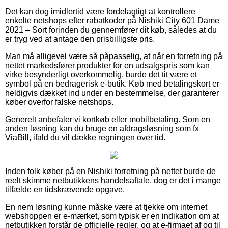
Det kan dog imidlertid være fordelagtigt at kontrollere
enkelte netshops efter rabatkoder på Nishiki City 601 Dame
2021 – Sort forinden du gennemfører dit køb, således at du
er tryg ved at antage den prisbilligste pris.
Man må alligevel være så påpasselig, at når en forretning på
nettet markedsfører produkter for en udsalgspris som kan
virke besynderligt overkommelig, burde det tit være et
symbol på en bedragerisk e-butik. Køb med betalingskort er
heldigvis dækket ind under en bestemmelse, der garanterer
køber overfor falske netshops.
Generelt anbefaler vi kortkøb eller mobilbetaling. Som en
anden løsning kan du bruge en afdragsløsning som fx
ViaBill, ifald du vil dække regningen over tid.
Inden folk køber på en Nishiki forretning på nettet burde de
reelt skimme netbutikkens handelsaftale, dog er det i mange
tilfælde en tidskrævende opgave.
En nem løsning kunne måske være at tjekke om internet
webshoppen er e-mærket, som typisk er en indikation om at
netbutikken forstår de officielle regler, og at e-firmaet af og til