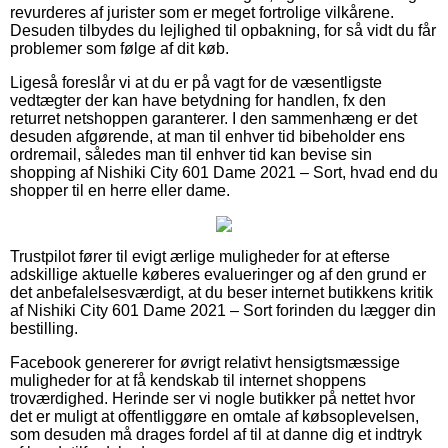
revurderes af jurister som er meget fortrolige vilkårene.
Desuden tilbydes du lejlighed til opbakning, for så vidt du får
problemer som følge af dit køb.
Ligeså foreslår vi at du er på vagt for de væsentligste
vedtægter der kan have betydning for handlen, fx den
returret netshoppen garanterer. I den sammenhæng er det
desuden afgørende, at man til enhver tid bibeholder ens
ordremail, således man til enhver tid kan bevise sin
shopping af Nishiki City 601 Dame 2021 – Sort, hvad end du
shopper til en herre eller dame.
Trustpilot fører til evigt ærlige muligheder for at efterse
adskillige aktuelle køberes evalueringer og af den grund er
det anbefalelsesværdigt, at du beser internet butikkens kritik
af Nishiki City 601 Dame 2021 – Sort forinden du lægger din
bestilling.
Facebook genererer for øvrigt relativt hensigtsmæssige
muligheder for at få kendskab til internet shoppens
troværdighed. Herinde ser vi nogle butikker på nettet hvor
det er muligt at offentliggøre en omtale af købsoplevelsen,
som desuden må drages fordel af til at danne dig et indtryk