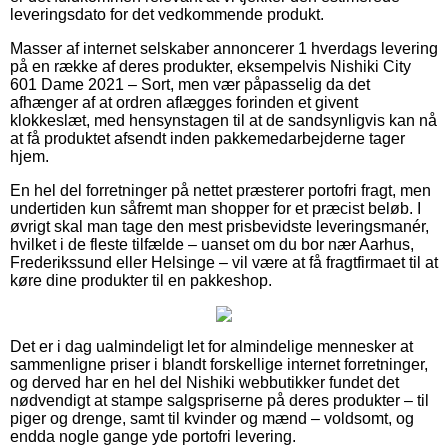
leveringsdato for det vedkommende produkt.
Masser af internet selskaber annoncerer 1 hverdags levering
på en række af deres produkter, eksempelvis Nishiki City
601 Dame 2021 – Sort, men vær påpasselig da det
afhænger af at ordren aflægges forinden et givent
klokkeslæt, med hensynstagen til at de sandsynligvis kan nå
at få produktet afsendt inden pakkemedarbejderne tager
hjem.
En hel del forretninger på nettet præsterer portofri fragt, men
undertiden kun såfremt man shopper for et præcist beløb. I
øvrigt skal man tage den mest prisbevidste leveringsmanér,
hvilket i de fleste tilfælde – uanset om du bor nær Aarhus,
Frederikssund eller Helsinge – vil være at få fragtfirmaet til at
køre dine produkter til en pakkeshop.
Det er i dag ualmindeligt let for almindelige mennesker at
sammenligne priser i blandt forskellige internet forretninger,
og derved har en hel del Nishiki webbutikker fundet det
nødvendigt at stampe salgspriserne på deres produkter – til
piger og drenge, samt til kvinder og mænd – voldsomt, og
endda nogle gange yde portofri levering.