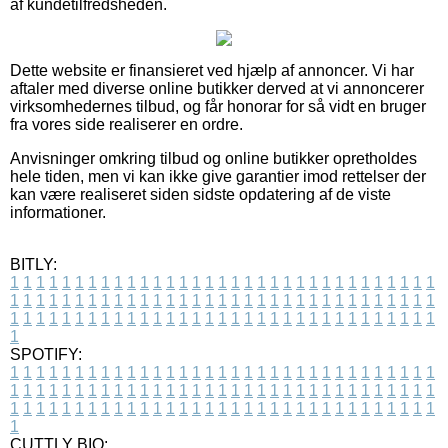
af kundetilfredsheden.
Dette website er finansieret ved hjælp af annoncer. Vi har
aftaler med diverse online butikker derved at vi annoncerer
virksomhedernes tilbud, og får honorar for så vidt en bruger
fra vores side realiserer en ordre.
Anvisninger omkring tilbud og online butikker opretholdes
hele tiden, men vi kan ikke give garantier imod rettelser der
kan være realiseret siden sidste opdatering af de viste
informationer.
BITLY:
1
1
1
1
1
1
1
1
1
1
1
1
1
1
1
1
1
1
1
1
1
1
1
1
1
1
1
1
1
1
1
1
1
1
1
1
1
1
1
1
1
1
1
1
1
1
1
1
1
1
1
1
1
1
1
1
1
1
1
1
1
1
1
1
1
1
1
1
1
1
1
1
1
1
1
1
1
1
1
1
1
1
1
1
1
1
1
1
1
1
1
1
1
1
1
1
1
1
1
1
SPOTIFY:
1
1
1
1
1
1
1
1
1
1
1
1
1
1
1
1
1
1
1
1
1
1
1
1
1
1
1
1
1
1
1
1
1
1
1
1
1
1
1
1
1
1
1
1
1
1
1
1
1
1
1
1
1
1
1
1
1
1
1
1
1
1
1
1
1
1
1
1
1
1
1
1
1
1
1
1
1
1
1
1
1
1
1
1
1
1
1
1
1
1
1
1
1
1
1
1
1
1
1
1
CUTTLY BIO: