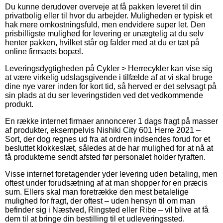
Du kunne derudover overveje at få pakken leveret til din
privatbolig eller til hvor du arbejder. Muligheden er typisk et
hak mere omkostningsfuld, men endvidere super let. Den
prisbilligste mulighed for levering er unægtelig at du selv
henter pakken, hvilket står og falder med at du er tæt på
online firmaets bopæl.
Leveringsdygtigheden på Cykler > Herrecykler kan vise sig
at være virkelig udslagsgivende i tilfælde af at vi skal bruge
dine nye varer inden for kort tid, så herved er det selvsagt på
sin plads at du ser leveringstiden ved det vedkommende
produkt.
En række internet firmaer annoncerer 1 dags fragt på masser
af produkter, eksempelvis Nishiki City 601 Herre 2021 –
Sort, der dog regnes ud fra at ordren indsendes forud for et
besluttet klokkeslæt, således at de har mulighed for at nå at
få produkterne sendt afsted før personalet holder fyraften.
Visse internet foretagender yder levering uden betaling, men
oftest under forudsætning af at man shopper for en præcis
sum. Ellers skal man foretrække den mest betalelige
mulighed for fragt, der oftest – uden hensyn til om man
befinder sig i Næstved, Ringsted eller Ribe – vil blive at få
dem til at bringe din bestilling til et udleveringssted.