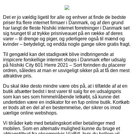
Det er jo vældig ligetil for alle og enhver at finde de bedste
priser fra flere internet firmaer i Danmark, og af den grund
har langt de fleste Nishiki internet forretninger i Danmark set
sig tvunget til at trykke prisniveauet på en række af deres
varer – til drenge og piger, og yderligere også til mænd og
kvinder – betydeligt, og endda nogle gange sikre gratis fragt.
Til gengæld kan det stadigvæk blive indbringende at
inspicere forskellige internet shops i Danmark efter udsalg
på Nishiki City 601 Herre 2021 – Sort forinden du placerer
ordren, således at man er usvigeligt sikker på at få den mest
attraktive pris.
Du skal ikke desto mindre være obs på, at i tilfælde af at en
butik afsætter bedst i test varer til salg for en udsalgspris
som kan ses som himmelråbende letkøbt, så kunne det
undertiden være en indikator for en fup online butik. Kortkøb
er trods alt en del af en bestemmelse, der sikrer os imod
uærlige online webshops.
Vi tilråder køb med betalingskort eller betalinger med
mobilen. Som en alternativ mulighed kunne du bruge et
afdragstilbud fra eksempelvis ViaBill, hvis du hellere vil