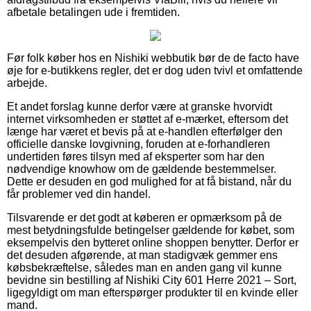
afbetale betalingen ude i fremtiden.
Før folk køber hos en Nishiki webbutik bør de de facto have
øje for e-butikkens regler, det er dog uden tvivl et omfattende
arbejde.
Et andet forslag kunne derfor være at granske hvorvidt
internet virksomheden er støttet af e-mærket, eftersom det
længe har været et bevis på at e-handlen efterfølger den
officielle danske lovgivning, foruden at e-forhandleren
undertiden føres tilsyn med af eksperter som har den
nødvendige knowhow om de gældende bestemmelser.
Dette er desuden en god mulighed for at få bistand, når du
får problemer ved din handel.
Tilsvarende er det godt at køberen er opmærksom på de
mest betydningsfulde betingelser gældende for købet, som
eksempelvis den bytteret online shoppen benytter. Derfor er
det desuden afgørende, at man stadigvæk gemmer ens
købsbekræftelse, således man en anden gang vil kunne
bevidne sin bestilling af Nishiki City 601 Herre 2021 – Sort,
ligegyldigt om man efterspørger produkter til en kvinde eller
mand.