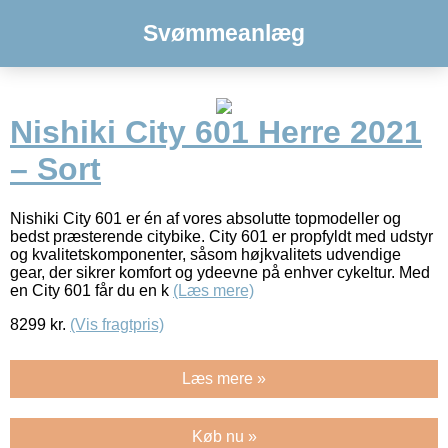
Svømmeanlæg
Nishiki City 601 Herre 2021
– Sort
Nishiki City 601 er én af vores absolutte topmodeller og
bedst præsterende citybike. City 601 er propfyldt med udstyr
og kvalitetskomponenter, såsom højkvalitets udvendige
gear, der sikrer komfort og ydeevne på enhver cykeltur. Med
en City 601 får du en k
(Læs mere)
8299
kr.
(Vis fragtpris)
Læs mere »
Køb nu »