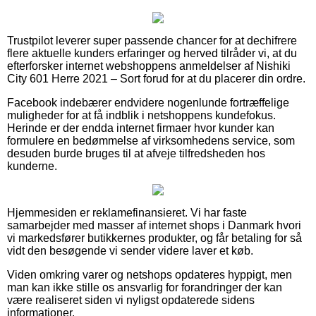
Trustpilot leverer super passende chancer for at dechifrere
flere aktuelle kunders erfaringer og herved tilråder vi, at du
efterforsker internet webshoppens anmeldelser af Nishiki
City 601 Herre 2021 – Sort forud for at du placerer din ordre.
Facebook indebærer endvidere nogenlunde fortræffelige
muligheder for at få indblik i netshoppens kundefokus.
Herinde er der endda internet firmaer hvor kunder kan
formulere en bedømmelse af virksomhedens service, som
desuden burde bruges til at afveje tilfredsheden hos
kunderne.
Hjemmesiden er reklamefinansieret. Vi har faste
samarbejder med masser af internet shops i Danmark hvori
vi markedsfører butikkernes produkter, og får betaling for så
vidt den besøgende vi sender videre laver et køb.
Viden omkring varer og netshops opdateres hyppigt, men
man kan ikke stille os ansvarlig for forandringer der kan
være realiseret siden vi nyligst opdaterede sidens
informationer.