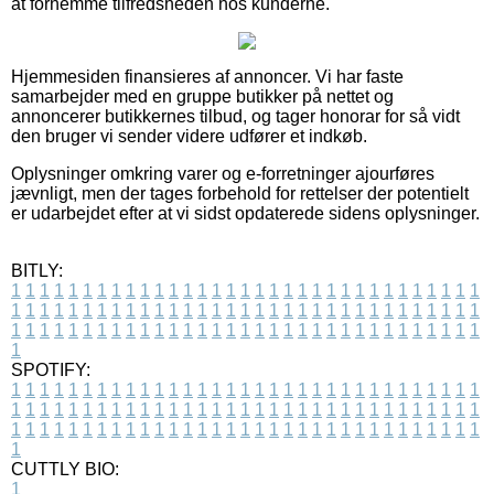
at fornemme tilfredsheden hos kunderne.
Hjemmesiden finansieres af annoncer. Vi har faste
samarbejder med en gruppe butikker på nettet og
annoncerer butikkernes tilbud, og tager honorar for så vidt
den bruger vi sender videre udfører et indkøb.
Oplysninger omkring varer og e-forretninger ajourføres
jævnligt, men der tages forbehold for rettelser der potentielt
er udarbejdet efter at vi sidst opdaterede sidens oplysninger.
BITLY:
1
1
1
1
1
1
1
1
1
1
1
1
1
1
1
1
1
1
1
1
1
1
1
1
1
1
1
1
1
1
1
1
1
1
1
1
1
1
1
1
1
1
1
1
1
1
1
1
1
1
1
1
1
1
1
1
1
1
1
1
1
1
1
1
1
1
1
1
1
1
1
1
1
1
1
1
1
1
1
1
1
1
1
1
1
1
1
1
1
1
1
1
1
1
1
1
1
1
1
1
SPOTIFY:
1
1
1
1
1
1
1
1
1
1
1
1
1
1
1
1
1
1
1
1
1
1
1
1
1
1
1
1
1
1
1
1
1
1
1
1
1
1
1
1
1
1
1
1
1
1
1
1
1
1
1
1
1
1
1
1
1
1
1
1
1
1
1
1
1
1
1
1
1
1
1
1
1
1
1
1
1
1
1
1
1
1
1
1
1
1
1
1
1
1
1
1
1
1
1
1
1
1
1
1
CUTTLY BIO:
1