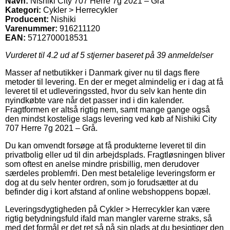
Navn:
Nishiki City 707 Herre 7g 2021 – Grå
Kategori:
Cykler > Herrecykler
Producent:
Nishiki
Varenummer:
916211120
EAN:
5712700018531
Vurderet til
4.2
ud af 5 stjerner baseret på
39
anmeldelser
Masser af netbutikker i Danmark giver nu til dags flere
metoder til levering. En der er meget almindelig er i dag at få
leveret til et udleveringssted, hvor du selv kan hente din
nyindkøbte vare når det passer ind i din kalender.
Fragtformen er altså rigtig nem, samt mange gange også
den mindst kostelige slags levering ved køb af Nishiki City
707 Herre 7g 2021 – Grå.
Du kan omvendt forsøge at få produkterne leveret til din
privatbolig eller ud til din arbejdsplads. Fragtløsningen bliver
som oftest en anelse mindre prisbillig, men derudover
særdeles problemfri. Den mest betalelige leveringsform er
dog at du selv henter ordren, som jo forudsætter at du
befinder dig i kort afstand af online webshoppens bopæl.
Leveringsdygtigheden på Cykler > Herrecykler kan være
rigtig betydningsfuld ifald man mangler varerne straks, så
med det formål er det ret så på sin plads at du besigtiger den