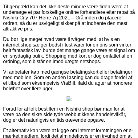
Til gengæld kan det ikke desto mindre være tiden værd at
undersøge et par forskellige online forhandlere efter rabat på
Nishiki City 707 Herre 7g 2021 – Grå inden du placerer
ordren, så du er usvigeligt sikker på at indhente den mest
attraktive pris.
Du bør lige meget hvad være årvågen med, at hvis en
internet shop sælger bedst i test varer for en pris som virker
helt fantastisk lav, burde det mange gange være et signal om
en snydagtig butik. Shopping med kort er dog omfattet af en
ordning, som bistår en imod uægte netshops.
Vi anbefaler køb med gængse betalingskort eller betalinger
med mobilen. Som en anden løsning kan du drage fordel af
et tilbud som eksempelvis ViaBill, ifald du agter at honorere
beløbet over flere uger.
Forud for at folk bestiller i en Nishiki shop bør man for at
være på den sikre side tyde webbutikkens handelsvilkår,
dog er det naturligvis en tidskrævende opgave.
Et alternativ kan være at kigge om internet forretningen er e-
mærket medlem, fordi det almindeligvis er en tryghed om at