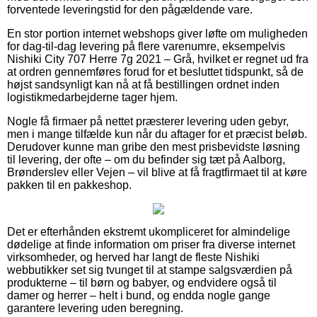
forventede leveringstid for den pågældende vare.
En stor portion internet webshops giver løfte om muligheden
for dag-til-dag levering på flere varenumre, eksempelvis
Nishiki City 707 Herre 7g 2021 – Grå, hvilket er regnet ud fra
at ordren gennemføres forud for et besluttet tidspunkt, så de
højst sandsynligt kan nå at få bestillingen ordnet inden
logistikmedarbejderne tager hjem.
Nogle få firmaer på nettet præsterer levering uden gebyr,
men i mange tilfælde kun når du aftager for et præcist beløb.
Derudover kunne man gribe den mest prisbevidste løsning
til levering, der ofte – om du befinder sig tæt på Aalborg,
Brønderslev eller Vejen – vil blive at få fragtfirmaet til at køre
pakken til en pakkeshop.
Det er efterhånden ekstremt ukompliceret for almindelige
dødelige at finde information om priser fra diverse internet
virksomheder, og herved har langt de fleste Nishiki
webbutikker set sig tvunget til at stampe salgsværdien på
produkterne – til børn og babyer, og endvidere også til
damer og herrer – helt i bund, og endda nogle gange
garantere levering uden beregning.