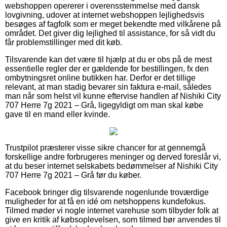
webshoppen opererer i overensstemmelse med dansk
lovgivning, udover at internet webshoppen lejlighedsvis
besøges af fagfolk som er meget bekendte med vilkårene på
området. Det giver dig lejlighed til assistance, for så vidt du
får problemstillinger med dit køb.
Tilsvarende kan det være til hjælp at du er obs på de mest
essentielle regler der er gældende for bestillingen, fx den
ombytningsret online butikken har. Derfor er det tillige
relevant, at man stadig bevarer sin faktura e-mail, således
man når som helst vil kunne eftervise handlen af Nishiki City
707 Herre 7g 2021 – Grå, ligegyldigt om man skal købe
gave til en mand eller kvinde.
Trustpilot præsterer visse sikre chancer for at gennemgå
forskellige andre forbrugeres meninger og derved foreslår vi,
at du beser internet selskabets bedømmelser af Nishiki City
707 Herre 7g 2021 – Grå før du køber.
Facebook bringer dig tilsvarende nogenlunde troværdige
muligheder for at få en idé om netshoppens kundefokus.
Tilmed møder vi nogle internet varehuse som tilbyder folk at
give en kritik af købsoplevelsen, som tilmed bør anvendes til