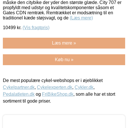
måske den citybike der yder den største glæde. City 707 er
propfyldt med udstyr og kvalitetskomponenter såsom et
Gates CDN remtræk. Remtrækket er modsætning til en
traditionel kæde støjsvagt, og de
(Læs mere)
10499
kr.
(Vis fragtpris)
Læs mere »
Køb nu »
De mest populære cykel-webshops er i øjeblikket
Cykelpartner.dk
,
Cykelexperten.dk
,
Cykler.dk
,
Pedalatleten.dk
og
FriBikeShop.dk
, som alle har et stort
sortiment til gode priser.