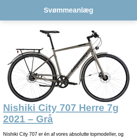
Svømmeanlæg
Nishiki City 707 Herre 7g
2021 – Grå
Nishiki City 707 er én af vores absolutte topmodeller, og