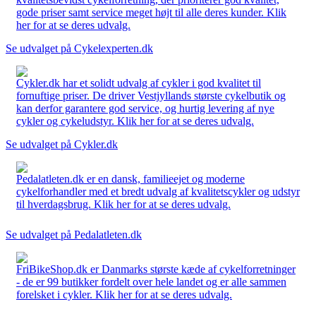
gode priser samt service meget højt til alle deres kunder. Klik
her for at se deres udvalg.
Se udvalget på Cykelexperten.dk
Cykler.dk har et solidt udvalg af cykler i god kvalitet til
fornuftige priser. De driver Vestjyllands største cykelbutik og
kan derfor garantere god service, og hurtig levering af nye
cykler og cykeludstyr. Klik her for at se deres udvalg.
Se udvalget på Cykler.dk
Pedalatleten.dk er en dansk, familieejet og moderne
cykelforhandler med et bredt udvalg af kvalitetscykler og udstyr
til hverdagsbrug. Klik her for at se deres udvalg.
Se udvalget på Pedalatleten.dk
FriBikeShop.dk er Danmarks største kæde af cykelforretninger
- de er 99 butikker fordelt over hele landet og er alle sammen
forelsket i cykler. Klik her for at se deres udvalg.