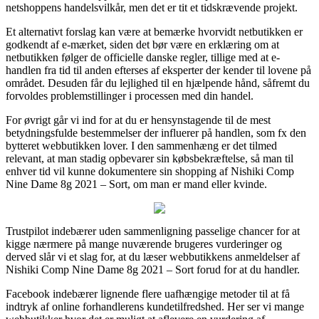
netshoppens handelsvilkår, men det er tit et tidskrævende projekt.
Et alternativt forslag kan være at bemærke hvorvidt netbutikken er
godkendt af e-mærket, siden det bør være en erklæring om at
netbutikken følger de officielle danske regler, tillige med at e-
handlen fra tid til anden efterses af eksperter der kender til lovene på
området. Desuden får du lejlighed til en hjælpende hånd, såfremt du
forvoldes problemstillinger i processen med din handel.
For øvrigt går vi ind for at du er hensynstagende til de mest
betydningsfulde bestemmelser der influerer på handlen, som fx den
bytteret webbutikken lover. I den sammenhæng er det tilmed
relevant, at man stadig opbevarer sin købsbekræftelse, så man til
enhver tid vil kunne dokumentere sin shopping af Nishiki Comp
Nine Dame 8g 2021 – Sort, om man er mand eller kvinde.
Trustpilot indebærer uden sammenligning passelige chancer for at
kigge nærmere på mange nuværende brugeres vurderinger og
derved slår vi et slag for, at du læser webbutikkens anmeldelser af
Nishiki Comp Nine Dame 8g 2021 – Sort forud for at du handler.
Facebook indebærer lignende flere uafhængige metoder til at få
indtryk af online forhandlerens kundetilfredshed. Her ser vi mange