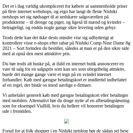
Det er i dag vældig ukompliceret for købere at sammenholde priser
på flere internet webshops, og ergo har langt de fleste Nishiki
netshops set sig nødsaget til at nedskære salgsværdien på
produkterne – til drenge og piger, og ligeså til mænd og kvinder –
betragteligt, og endda nogle gange sikre levering uden gebyr.
Trods dette kan det ikke desto mindre vise sig udbytterigt at
kontrollere visse e-shops efter rabat på Nishiki Comp Nine Dame 8g
2021 – Sort forinden du bestiller, således at man er på den sikre side
med at opnå den mest attraktive pris.
Du bør trods alt huske på, at ifald en internet butik annoncerer en
vare til salg for en salgspris som kan ses som ubegribelig attraktiv,
burde det mange gange være et tegn på en svindel internet
forhandler. Køb med gængse betalingskort er imidlertid indbefattet
af en regel, der bistår os imod uærlige e-firmaer.
Vi anbefaler generelt køb med gængse betalingskort eller betalinger
med mobilen. Alternativt bør du drage nytte af en afbetalingsløsning
som for eksempel ViaBill, hvis du hellere vil honorere betalingen
ude i fremtiden.
Forud for at folk shopper i en Nishiki netshop bør de sådan set bese