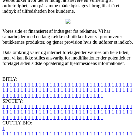
webbutikker hvor det er muligt at aflevere en vurdering af
ordreforløbet, som på samme måde bør tages i brug til at få et
indtryk af tilfredsheden hos kunderne.
Vores side er finansieret af indtægter fra reklamer. Vi har
samarbejder med en lang række e-butikker hvor vi promoverer
butikkernes produkter, og tjener provision hvis du udfører et indkøb.
Data omkring varer og internet foretagender værnes om hele tiden,
men vi kan ikke stilles ansvarlig for modifikationer der potentielt er
foretaget siden sidste opdatering af hjemmesidens informationer.
BITLY:
1
1
1
1
1
1
1
1
1
1
1
1
1
1
1
1
1
1
1
1
1
1
1
1
1
1
1
1
1
1
1
1
1
1
1
1
1
1
1
1
1
1
1
1
1
1
1
1
1
1
1
1
1
1
1
1
1
1
1
1
1
1
1
1
1
1
1
1
1
1
1
1
1
1
1
1
1
1
1
1
1
1
1
1
1
1
1
1
1
1
1
1
1
1
1
1
1
1
1
1
SPOTIFY:
1
1
1
1
1
1
1
1
1
1
1
1
1
1
1
1
1
1
1
1
1
1
1
1
1
1
1
1
1
1
1
1
1
1
1
1
1
1
1
1
1
1
1
1
1
1
1
1
1
1
1
1
1
1
1
1
1
1
1
1
1
1
1
1
1
1
1
1
1
1
1
1
1
1
1
1
1
1
1
1
1
1
1
1
1
1
1
1
1
1
1
1
1
1
1
1
1
1
1
1
CUTTLY BIO:
1
1
1
1
1
1
1
1
1
1
1
1
1
1
1
1
1
1
1
1
1
1
1
1
1
1
1
1
1
1
1
1
1
1
1
1
1