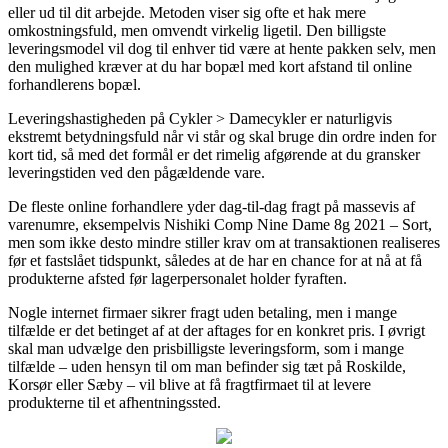
eller ud til dit arbejde. Metoden viser sig ofte et hak mere
omkostningsfuld, men omvendt virkelig ligetil. Den billigste
leveringsmodel vil dog til enhver tid være at hente pakken selv, men
den mulighed kræver at du har bopæl med kort afstand til online
forhandlerens bopæl.
Leveringshastigheden på Cykler > Damecykler er naturligvis
ekstremt betydningsfuld når vi står og skal bruge din ordre inden for
kort tid, så med det formål er det rimelig afgørende at du gransker
leveringstiden ved den pågældende vare.
De fleste online forhandlere yder dag-til-dag fragt på massevis af
varenumre, eksempelvis Nishiki Comp Nine Dame 8g 2021 – Sort,
men som ikke desto mindre stiller krav om at transaktionen realiseres
før et fastslået tidspunkt, således at de har en chance for at nå at få
produkterne afsted før lagerpersonalet holder fyraften.
Nogle internet firmaer sikrer fragt uden betaling, men i mange
tilfælde er det betinget af at der aftages for en konkret pris. I øvrigt
skal man udvælge den prisbilligste leveringsform, som i mange
tilfælde – uden hensyn til om man befinder sig tæt på Roskilde,
Korsør eller Sæby – vil blive at få fragtfirmaet til at levere
produkterne til et afhentningssted.