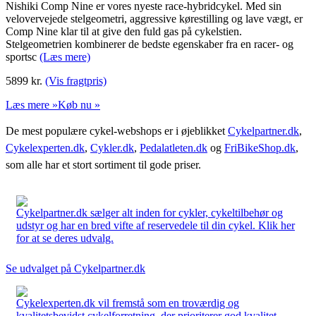
Nishiki Comp Nine er vores nyeste race-hybridcykel. Med sin
velovervejede stelgeometri, aggressive kørestilling og lave vægt, er
Comp Nine klar til at give den fuld gas på cykelstien.
Stelgeometrien kombinerer de bedste egenskaber fra en racer- og
sportsc
(Læs mere)
5899
kr.
(Vis fragtpris)
Læs mere »
Køb nu »
De mest populære cykel-webshops er i øjeblikket
Cykelpartner.dk
,
Cykelexperten.dk
,
Cykler.dk
,
Pedalatleten.dk
og
FriBikeShop.dk
,
som alle har et stort sortiment til gode priser.
Cykelpartner.dk sælger alt inden for cykler, cykeltilbehør og
udstyr og har en bred vifte af reservedele til din cykel. Klik her
for at se deres udvalg.
Se udvalget på Cykelpartner.dk
Cykelexperten.dk vil fremstå som en troværdig og
kvalitetsbevidst cykelforretning, der prioriterer god kvalitet,