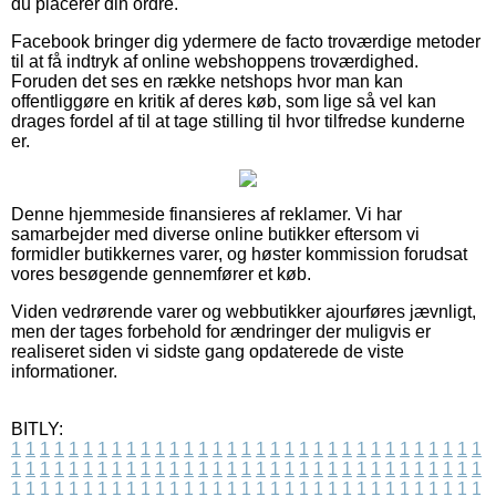
du placerer din ordre.
Facebook bringer dig ydermere de facto troværdige metoder
til at få indtryk af online webshoppens troværdighed.
Foruden det ses en række netshops hvor man kan
offentliggøre en kritik af deres køb, som lige så vel kan
drages fordel af til at tage stilling til hvor tilfredse kunderne
er.
Denne hjemmeside finansieres af reklamer. Vi har
samarbejder med diverse online butikker eftersom vi
formidler butikkernes varer, og høster kommission forudsat
vores besøgende gennemfører et køb.
Viden vedrørende varer og webbutikker ajourføres jævnligt,
men der tages forbehold for ændringer der muligvis er
realiseret siden vi sidste gang opdaterede de viste
informationer.
BITLY:
1
1
1
1
1
1
1
1
1
1
1
1
1
1
1
1
1
1
1
1
1
1
1
1
1
1
1
1
1
1
1
1
1
1
1
1
1
1
1
1
1
1
1
1
1
1
1
1
1
1
1
1
1
1
1
1
1
1
1
1
1
1
1
1
1
1
1
1
1
1
1
1
1
1
1
1
1
1
1
1
1
1
1
1
1
1
1
1
1
1
1
1
1
1
1
1
1
1
1