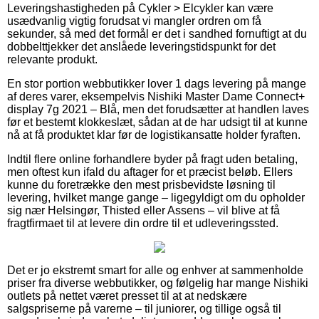
Leveringshastigheden på Cykler > Elcykler kan være
usædvanlig vigtig forudsat vi mangler ordren om få
sekunder, så med det formål er det i sandhed fornuftigt at du
dobbelttjekker det anslåede leveringstidspunkt for det
relevante produkt.
En stor portion webbutikker lover 1 dags levering på mange
af deres varer, eksempelvis Nishiki Master Dame Connect+
display 7g 2021 – Blå, men det forudsætter at handlen laves
før et bestemt klokkeslæt, sådan at de har udsigt til at kunne
nå at få produktet klar før de logistikansatte holder fyraften.
Indtil flere online forhandlere byder på fragt uden betaling,
men oftest kun ifald du aftager for et præcist beløb. Ellers
kunne du foretrække den mest prisbevidste løsning til
levering, hvilket mange gange – ligegyldigt om du opholder
sig nær Helsingør, Thisted eller Assens – vil blive at få
fragtfirmaet til at levere din ordre til et udleveringssted.
Det er jo ekstremt smart for alle og enhver at sammenholde
priser fra diverse webbutikker, og følgelig har mange Nishiki
outlets på nettet været presset til at at nedskære
salgspriserne på varerne – til juniorer, og tillige også til