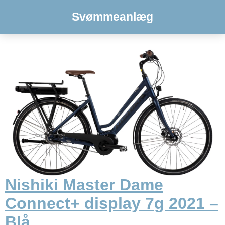
Svømmeanlæg
Nishiki Master Dame
Connect+ display 7g 2021 –
Blå