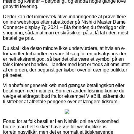
mænd og kvinder – betydeligt, og endda nogle gange love
gebyrfri levering.
Derfor kan det immervæk blive indbringende at prøve flere
online webshops efter rabatkoder på Nishiki Master Dame
Connect+ display 7g 2021 – Blå forinden du færdiggør din
shopping, sådan at man er skråsikker på at få fat i den mest
betalelige pris.
Du skal ikke desto mindre ikke undervurdere, at hvis en e-
forhandler forhandler en vare til salg for en udsalgspris der
er helt ekstremt god, så bør det ofte være et symbol på en
falsk internet handler. Handler med kort er trods alt omsluttet
af en orden, der begunstiger køber overfor uærlige butikker
på nettet.
Vi anbefaler generelt køb med gængse betalingskort eller
betalinger med mobilen. Som en anden løsning kunne du
vælge et afdragstilbud fra for eksempel ViaBill, såfremt du
tilstræber at afbetale pengene over et længere tidsrum.
Forud for at folk bestiller i en Nishiki online virksomhed
burde man helt sikkert have øje for webbutikkens
forretningsvilkår, men det er normalt et tidskrævende