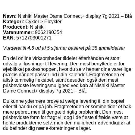
Navn:
Nishiki Master Dame Connect+ display 7g 2021 – Blå
Kategori:
Cykler > Elcykler
Producent:
Nishiki
Varenummer:
9062190354
EAN:
5712703001271
Vurderet til
4.6
ud af 5 stjerner baseret på
38
anmeldelser
En del online virksomheder tildeler efterhånden et stort
udvalg af løsninger til levering. Den mest benyttede er for
øjeblikket pakkeshoppen, hvor du selv henter dine varer lige
præcis når det passer ind i din kalender. Fragtmetoden er
altså temmelig fleksibel, samt desuden også den mest
prisbevidste leveringsmulighed ved køb af Nishiki Master
Dame Connect+ display 7g 2021 – Blå.
Du kunne ydermere prøve at vælge levering til din bopæl
eller til når du er på job. Fragtmetoden er somme tider et hak
mere pebret, men til gengæld rigtig problemfri. Den mest
prisbevidste form for fragt vil dog i de fleste tilfælde være at
hente produkterne selv, men den mulighed nødvendiggør at
du befinder dig nær e-forretningens lager.