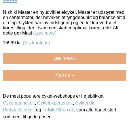
Nishiki Master en nyudviklet elcykel. Master er udstyret med
en centermotor, der bevirker, at tyngdepunkt og balance altid
er i top. Cyklen har lav indstigning og en let foroverbøjet
kørestilling, der tilsammen skaber optimal køreglæde. Alt
dette gør Mast
(Læs mere)
16999
kr.
(Vis fragtpris)
Læs mere »
Køb nu »
De mest populære cykel-webshops er i øjeblikket
Cykelpartner.dk
,
Cykelexperten.dk
,
Cykler.dk
,
Pedalatleten.dk
og
FriBikeShop.dk
, som alle har et stort
sortiment til gode priser.