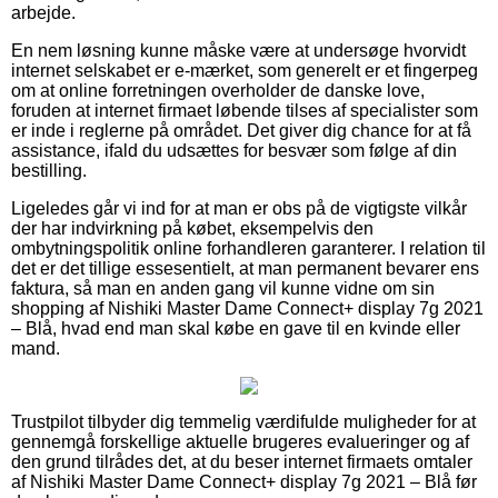
arbejde.
En nem løsning kunne måske være at undersøge hvorvidt
internet selskabet er e-mærket, som generelt er et fingerpeg
om at online forretningen overholder de danske love,
foruden at internet firmaet løbende tilses af specialister som
er inde i reglerne på området. Det giver dig chance for at få
assistance, ifald du udsættes for besvær som følge af din
bestilling.
Ligeledes går vi ind for at man er obs på de vigtigste vilkår
der har indvirkning på købet, eksempelvis den
ombytningspolitik online forhandleren garanterer. I relation til
det er det tillige essesentielt, at man permanent bevarer ens
faktura, så man en anden gang vil kunne vidne om sin
shopping af Nishiki Master Dame Connect+ display 7g 2021
– Blå, hvad end man skal købe en gave til en kvinde eller
mand.
Trustpilot tilbyder dig temmelig værdifulde muligheder for at
gennemgå forskellige aktuelle brugeres evalueringer og af
den grund tilrådes det, at du beser internet firmaets omtaler
af Nishiki Master Dame Connect+ display 7g 2021 – Blå før