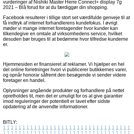
vurderinger af Nishiki Master Herre Connect+ display 7g
2021 – Blå forud for at du færdiggør din shopping.
Facebook resulterer i tillige stort set værdifulde genveje til at
få indtryk af internet forhandlerens kundefokus. I øvrigt
møder vi mange internet foretagender hvor kunder kan
tilkendegive en omtale af virksomhedens service, hvilket
desuden bør bruges til at bedømme hvor tilfredse kunderne
er.
Hjemmesiden er finansieret af reklamer. Vi hjælper en hel
del online forretninger hvori vi publicerer butikkernes varer,
og opnår honorar såfremt den besøgende vi sender videre
foretager en handel.
Oplysninger angående produkter og forhandlere på nettet
opretholdes tit, men det er umuligt for os at give garantier
imod reguleringer der potentielt er lavet efter sidste
opdatering af de anvendte informationer.
BITLY:
1
1
1
1
1
1
1
1
1
1
1
1
1
1
1
1
1
1
1
1
1
1
1
1
1
1
1
1
1
1
1
1
1
1
1
1
1
1
1
1
1
1
1
1
1
1
1
1
1
1
1
1
1
1
1
1
1
1
1
1
1
1
1
1
1
1