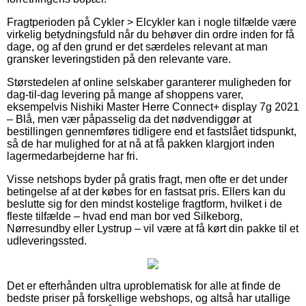
Fragtperioden på Cykler > Elcykler kan i nogle tilfælde være
virkelig betydningsfuld når du behøver din ordre inden for få
dage, og af den grund er det særdeles relevant at man
gransker leveringstiden på den relevante vare.
Størstedelen af online selskaber garanterer muligheden for
dag-til-dag levering på mange af shoppens varer,
eksempelvis Nishiki Master Herre Connect+ display 7g 2021
– Blå, men vær påpasselig da det nødvendiggør at
bestillingen gennemføres tidligere end et fastslået tidspunkt,
så de har mulighed for at nå at få pakken klargjort inden
lagermedarbejderne har fri.
Visse netshops byder på gratis fragt, men ofte er det under
betingelse af at der købes for en fastsat pris. Ellers kan du
beslutte sig for den mindst kostelige fragtform, hvilket i de
fleste tilfælde – hvad end man bor ved Silkeborg,
Nørresundby eller Lystrup – vil være at få kørt din pakke til et
udleveringssted.
Det er efterhånden ultra uproblematisk for alle at finde de
bedste priser på forskellige webshops, og altså har utallige