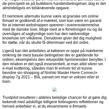
de principielt se på butikkens handelsbetingelser, dog er det
almindeligvis en tidskrævende opgave.
Et nemmere alternativ kunne være at granske om online
firmaet er godkendt af e-mærket, som kan være en garanti
for at internet webshoppen opererer i overensstemmelse
med de danske love, tillige med at e-forretningen nu og da
overvåges af sagkyndige som har den nødvendige
knowhow om vilkårene. Derudover giver det dig mulighed
for støtte, når du skulle få dilemmaer ved din ordre.
Ligeså kan det anbefales at køberen er oppe på mærkerne
omkring de mest basale betingelser der er gældende for
ordren, eksempelvis den returpolitik hjemmesiden benytter. I
den relation er det også essesentielt, at man altid sikrer sin
e-mail kvittering, således man til enhver tid vil kunne
bevidne sin shopping af Nishiki Master Herre Connect+
display 7g 2021 – Blå, uanset om man er voksen eller et
barn.
Trustpilot resulterer i aldeles belejlige chancer for at gøre dig
bekendt med adskillige tidligere forbrugeres reflektioner og
herved anbefaler vi, at du eksaminerer e-firmaets