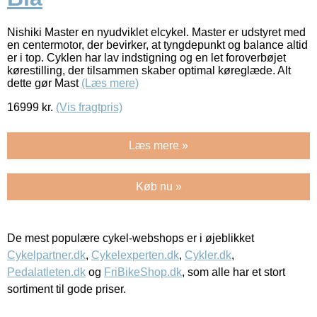
Nishiki Master en nyudviklet elcykel. Master er udstyret med
en centermotor, der bevirker, at tyngdepunkt og balance altid
er i top. Cyklen har lav indstigning og en let foroverbøjet
kørestilling, der tilsammen skaber optimal køreglæde. Alt
dette gør Mast
(Læs mere)
16999
kr.
(Vis fragtpris)
Læs mere »
Køb nu »
De mest populære cykel-webshops er i øjeblikket
Cykelpartner.dk
,
Cykelexperten.dk
,
Cykler.dk
,
Pedalatleten.dk
og
FriBikeShop.dk
, som alle har et stort
sortiment til gode priser.