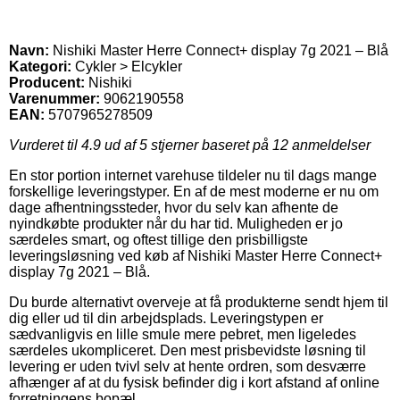
Navn:
Nishiki Master Herre Connect+ display 7g 2021 – Blå
Kategori:
Cykler > Elcykler
Producent:
Nishiki
Varenummer:
9062190558
EAN:
5707965278509
Vurderet til
4.9
ud af 5 stjerner baseret på
12
anmeldelser
En stor portion internet varehuse tildeler nu til dags mange
forskellige leveringstyper. En af de mest moderne er nu om
dage afhentningssteder, hvor du selv kan afhente de
nyindkøbte produkter når du har tid. Muligheden er jo
særdeles smart, og oftest tillige den prisbilligste
leveringsløsning ved køb af Nishiki Master Herre Connect+
display 7g 2021 – Blå.
Du burde alternativt overveje at få produkterne sendt hjem til
dig eller ud til din arbejdsplads. Leveringstypen er
sædvanligvis en lille smule mere pebret, men ligeledes
særdeles ukompliceret. Den mest prisbevidste løsning til
levering er uden tvivl selv at hente ordren, som desværre
afhænger af at du fysisk befinder dig i kort afstand af online
forretningens bopæl.