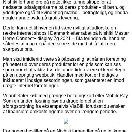
Nishiki forhandlere på nettet ikke kunne slippe for at
nedsætte udsalgspriserne på deres produkter – til børn, og
yderligere også til kvinder og mænd – betragteligt, og endda
nogle gange byde på gratis levering.
Derfor kan det til hver en tid være nyttigt at udforske en
række internet shops i Danmark efter rabat på Nishiki Master
Herre Connect+ display 7g 2021 – Blå forinden du handler,
således at man er på den sikre side med at få fat i den
skarpeste pris.
Man skal imidlertid være så påpasselig, at når en forretning
på nettet udlover deres produkter for en pris som kan ses
som enormt attraktiv, bør det undertiden være et kendetegn
på en uoprigtig webbutik. Handler med kort er heldigvis
inkluderet i Indsigelsesordningen, som garanterer en imod
uægte internet forretninger.
Vi anbefaler køb med gængse betalingskort eller MobilePay.
Som en anden løsning bør du drage fordel af en
afdragsordning fra eksempelvis ViaBill, forudsat du ønsker
at finansiere omkostningerne over en længere periode.
Før nogen bestiller på en Nishiki forhandler på nettet kunne