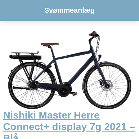
Svømmeanlæg
Nishiki Master Herre
Connect+ display 7g 2021 –
Blå