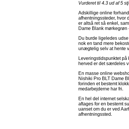
Vurderet til
4.3
ud af 5 st
Adskillige online forhand
afhentningssteder, hvor 
er altså ret så enkel, sa
Dame Blank mørkegrøn 
Du burde ligeledes udse d
nok en tand mere bekoste
unægtelig selv at hente v
Leveringstidspunktet på k
herved er det særdeles v
En masse online webshop
Nishiki Pro BLT Dame Bla
forinden et bestemt klokk
medarbejderne har fri.
En hel del internet selsk
aftages for en bestemt su
uanset om du er ved Aarhu
afhentningssted.