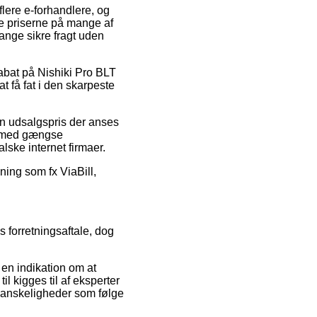
flere e-forhandlere, og
ske priserne på mange af
gange sikre fragt uden
rabat på Nishiki Pro BLT
 få fat i den skarpeste
 en udsalgspris der anses
øb med gængse
lske internet firmaer.
ning som fx ViaBill,
 forretningsaftale, dog
en indikation om at
l kigges til af eksperter
r vanskeligheder som følge