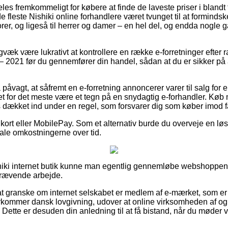
es fremkommeligt for købere at finde de laveste priser i blandt 
e fleste Nishiki online forhandlere været tvunget til at formind
iorer, og ligeså til herrer og damer – en hel del, og endda nogle 
gvæk være lukrativt at kontrollere en række e-forretninger efter 
021 før du gennemfører din handel, sådan at du er sikker på at
påvagt, at såfremt en e-forretning annoncerer varer til salg for
r det for det meste være et tegn på en snydagtig e-forhandler. K
s dækket ind under en regel, som forsvarer dig som køber imod fa
kort eller MobilePay. Som et alternativ burde du overveje en løs
tale omkostningerne over tid.
shiki internet butik kunne man egentlig gennemløbe webshoppens
skrævende arbejde.
 granske om internet selskabet er medlem af e-mærket, som er 
erkommer dansk lovgivning, udover at online virksomheden af og ti
e. Dette er desuden din anledning til at få bistand, når du møde