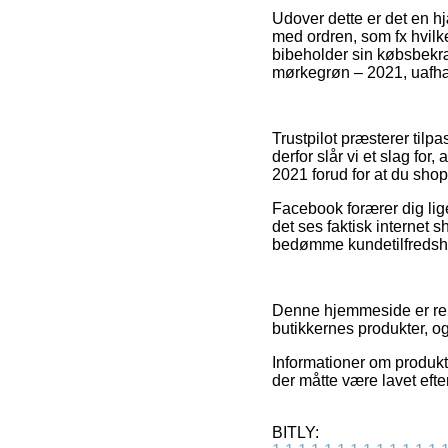
Udover dette er det en h
med ordren, som fx hvilke
bibeholder sin købsbekræ
mørkegrøn – 2021, uafhæn
Trustpilot præsterer tilp
derfor slår vi et slag f
2021 forud for at du shop
Facebook forærer dig lige
det ses faktisk internet 
bedømme kundetilfredsh
Denne hjemmeside er rekl
butikkernes produkter, o
Informationer om produkte
der måtte være lavet efte
BITLY: