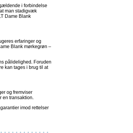
 gældende i forbindelse
t, at man stadigvæk
 BLT Dame Blank
rugeres erfaringer og
LT Dame Blank mørkegrøn –
pens pålidelighed. Foruden
 kan tages i brug til at
ger og fremviser
 en transaktion.
garantier imod rettelser