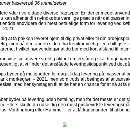
jerner baseret på
36
anmeldelser
lere yder i vore dage diverse fragttyper. En der er meget anvend
du kan afhente din nyindkøbte vare lige præcis når det passer in
mt endda endvidere den mest betalelige form for levering ved kø
– 2021.
ig at få pakken leveret hjem til dig privat eller til din arbejdsp
lig, men på den anden side ultra fremkommelig. Den billigste l
arerne, hvilket nødvendiggør at du bor med kort afstand til inter
an vise sig at være vældig aktuel om vi står og skal bruge varen 
æsentligt at vi finder det anslåede leveringstidspunkt ved det 
s byder på muligheden for dag-til-dag levering på masser af p
nk mørkegrøn – 2021, men som trods alt betinges af at transak
eslæt, med hensynstagen til at de har en chance for at nå at få
aber byder på levering uden betaling, men for det meste er det s
m. Ellers skulle du udse dig den mest prisbevidste leveringsmåd
s, Vordingborg eller Hammel – er at få fragtmanden til at bringe