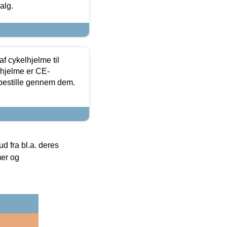
alg.
f cykelhjelme til
lhjelme er CE-
 bestille gennem dem.
 fra bl.a. deres
mer og