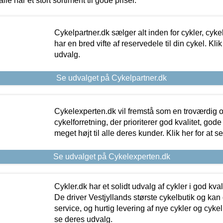
alle har et stort sortiment til gode priser.
Cykelpartner.dk sælger alt inden for cykler, cyke
har en bred vifte af reservedele til din cykel. Klik
udvalg.
Se udvalget på Cykelpartner.dk
Cykelexperten.dk vil fremstå som en troværdig o
cykelforretning, der prioriterer god kvalitet, god
meget højt til alle deres kunder. Klik her for at s
Se udvalget på Cykelexperten.dk
Cykler.dk har et solidt udvalg af cykler i god kvalit
De driver Vestjyllands største cykelbutik og kan
service, og hurtig levering af nye cykler og cykelu
se deres udvalg.