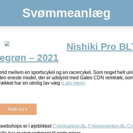
Svømmeanlæg
Nishiki Pro B
egrøn – 2021
brid mellem en sportscykel og en racercykel. Som noget helt uni
 den eneste model, der er udstyret med Gates CDN remtræk, som 
rækket har en utrolig lav væg
(Læs mere)
Køb nu »
webshops er i øjeblikket
Cykelpartner.dk
,
Cykelexperten.dk
,
Cy