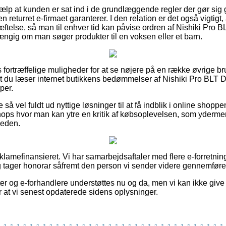
jælp at kunden er sat ind i de grundlæggende regler der gør sig
n returret e-firmaet garanterer. I den relation er det også vigtig
ftelse, så man til enhver tid kan påvise ordren af Nishiki Pro
gig om man søger produkter til en voksen eller et barn.
as fortræffelige muligheder for at se nøjere på en række øvrige b
or, at du læser internet butikkens bedømmelser af Nishiki Pro B
per.
 så vel fuldt ud nyttige løsninger til at få indblik i online shop
shops hvor man kan ytre en kritik af købsoplevelsen, som ydermere
eden.
amefinansieret. Vi har samarbejdsaftaler med flere e-forretnin
g tager honorar såfremt den person vi sender videre gennemfører
r og e-forhandlere understøttes nu og da, men vi kan ikke give 
r at vi senest opdaterede sidens oplysninger.