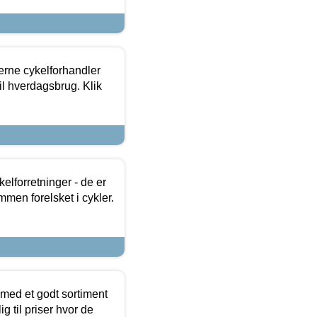
erne cykelforhandler
til hverdagsbrug. Klik
lforretninger - de er
mmen forelsket i cykler.
 med et godt sortiment
g til priser hvor de