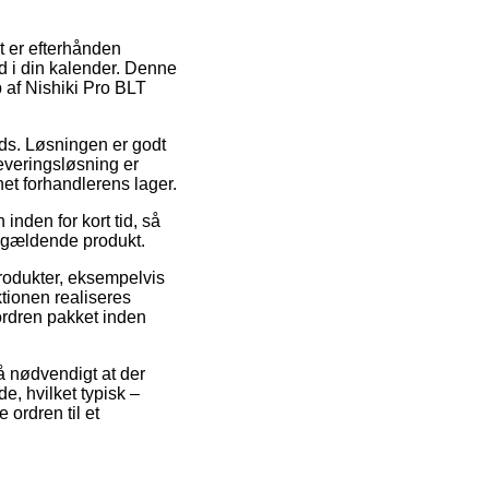
t er efterhånden
d i din kalender. Denne
b af Nishiki Pro BLT
lads. Løsningen er godt
everingsløsning er
net forhandlerens lager.
inden for kort tid, så
pågældende produkt.
rodukter, eksempelvis
tionen realiseres
 ordren pakket inden
å nødvendigt at der
e, hvilket typisk –
 ordren til et