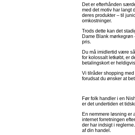
Det er efterhånden særdel
med det motiv har langt d
deres produkter – til jun
omkostninger.
Trods dette kan det stadi
Dame Blank mørkegrøn – 2
pris.
Du må imidlertid være så 
for kolossalt letkøbt, e
betalingskort er heldigvi
Vi tilråder shopping med 
forudsat du ønsker at be
Før folk handler i en Ni
er det undertiden et tid
En nemmere løsning er at
internet forretningen eft
der har indsigt i reglern
af din handel.