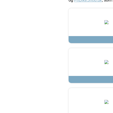
og
FriBikeShop.dk
, som 