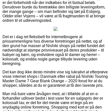
er det forbeholdt når der indkøbes for et fastsat beløb.
Derudover burde du foretrække den billigste leveringsform,
der mange gange – om man befinder sig tæt på Esbjerg,
Odder eller Vojens – vil være at få fragtmanden til at bringe
ordren til et udleveringssted.
Det er i dag ret fleksibelt for internetbrugere at
prissammenligne hos diverse forretninger på nettet, og af
den grund har masser af Nishiki shops på nettet fundet det
nødvendigt at stampe prisniveauet på deres produkter – til
babyer og børn, og endvidere også til damer og herrer –
kolossalt, og endda nogle gange tilbyde levering uden
beregning.
Det kan dog ikke desto mindre vise sig lukrativt at efterprøve
visse internet shops i Danmark efter rabat på Nishiki Touring
Master Dame 7 Gear Blank Orange – 2020 forud for at du
shopper, således at du er garanteret at få den laveste pris.
Man må bare være årvågen med, at i tilfælde af at en e-
forhandler udlover bedst i test varer for en salgspris der er
kolossalt lav, er det for det meste være et tegn på en
snydagtig online forretning. Shopping med kort er på den