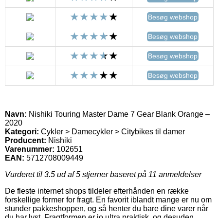
Besøg webshop
Besøg webshop
Besøg webshop
Besøg webshop
Navn:
Nishiki Touring Master Dame 7 Gear Blank Orange –
2020
Kategori:
Cykler > Damecykler > Citybikes til damer
Producent:
Nishiki
Varenummer:
102651
EAN:
5712708009449
Vurderet til
3.5
ud af 5 stjerner baseret på
11
anmeldelser
De fleste internet shops tildeler efterhånden en række
forskellige former for fragt. En favorit iblandt mange er nu om
stunder pakkeshoppen, og så henter du bare dine varer når
du har lyst. Fragtformen er jo ultra praktisk, og desuden