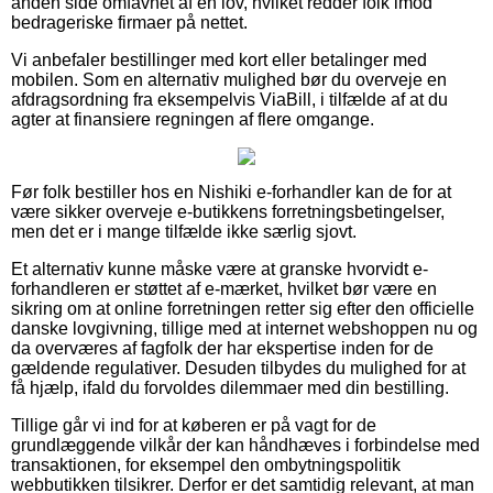
anden side omfavnet af en lov, hvilket redder folk imod
bedrageriske firmaer på nettet.
Vi anbefaler bestillinger med kort eller betalinger med
mobilen. Som en alternativ mulighed bør du overveje en
afdragsordning fra eksempelvis ViaBill, i tilfælde af at du
agter at finansiere regningen af flere omgange.
Før folk bestiller hos en Nishiki e-forhandler kan de for at
være sikker overveje e-butikkens forretningsbetingelser,
men det er i mange tilfælde ikke særlig sjovt.
Et alternativ kunne måske være at granske hvorvidt e-
forhandleren er støttet af e-mærket, hvilket bør være en
sikring om at online forretningen retter sig efter den officielle
danske lovgivning, tillige med at internet webshoppen nu og
da overværes af fagfolk der har ekspertise inden for de
gældende regulativer. Desuden tilbydes du mulighed for at
få hjælp, ifald du forvoldes dilemmaer med din bestilling.
Tillige går vi ind for at køberen er på vagt for de
grundlæggende vilkår der kan håndhæves i forbindelse med
transaktionen, for eksempel den ombytningspolitik
webbutikken tilsikrer. Derfor er det samtidig relevant, at man