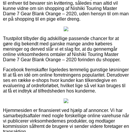
til enhver tid bevarer sin kvittering, således man altid vil
kunne vidne om sin shopping af Nishiki Touring Master
Dame 7 Gear Blank Orange – 2020, uden hensyn til om man
er på shopping til en pige eller dreng.
Trustpilot tilbyder dig adskillige passende chancer for at
gøre dig bekendt med ganske mange andre køberes
meninger og derved slår vi et slag for, at du gennemgår
online virksomhedens omtaler af Nishiki Touring Master
Dame 7 Gear Blank Orange – 2020 forinden du shopper.
Facebook fremskaffer ligeledes temmelig gunstige løsninger
til at få en idé om online forretningens popularitet. Derudover
ses en række e-shops hvor kunder kan tilkendegive en
evaluering af ordreforløbet, hvilket lige så vel kan bruges til
at få et indtryk af tilfredsheden hos kunderne.
Hjemmesiden er finansieret ved hjælp af annoncer. Vi har
samarbejdsaftaler med nogle forskellige online varehuse når
vi publicerer virksomhedernes produkter, og modtager
kommission såfremt de brugere vi sender videre foretager en
transaktion.