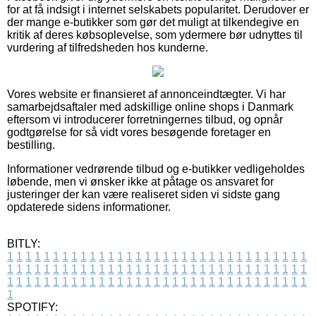
for at få indsigt i internet selskabets popularitet. Derudover er
der mange e-butikker som gør det muligt at tilkendegive en
kritik af deres købsoplevelse, som ydermere bør udnyttes til
vurdering af tilfredsheden hos kunderne.
Vores website er finansieret af annonceindtægter. Vi har
samarbejdsaftaler med adskillige online shops i Danmark
eftersom vi introducerer forretningernes tilbud, og opnår
godtgørelse for så vidt vores besøgende foretager en
bestilling.
Informationer vedrørende tilbud og e-butikker vedligeholdes
løbende, men vi ønsker ikke at påtage os ansvaret for
justeringer der kan være realiseret siden vi sidste gang
opdaterede sidens informationer.
BITLY:
1
1
1
1
1
1
1
1
1
1
1
1
1
1
1
1
1
1
1
1
1
1
1
1
1
1
1
1
1
1
1
1
1
1
1
1
1
1
1
1
1
1
1
1
1
1
1
1
1
1
1
1
1
1
1
1
1
1
1
1
1
1
1
1
1
1
1
1
1
1
1
1
1
1
1
1
1
1
1
1
1
1
1
1
1
1
1
1
1
1
1
1
1
1
1
1
1
1
1
1
SPOTIFY: