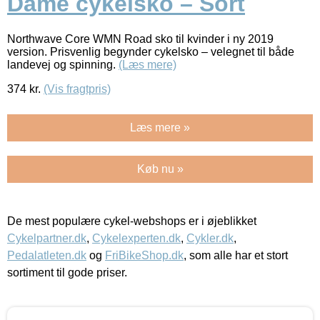
Dame cykelsko – Sort
Northwave Core WMN Road sko til kvinder i ny 2019
version. Prisvenlig begynder cykelsko – velegnet til både
landevej og spinning.
(Læs mere)
374
kr.
(Vis fragtpris)
Læs mere »
Køb nu »
De mest populære cykel-webshops er i øjeblikket
Cykelpartner.dk
,
Cykelexperten.dk
,
Cykler.dk
,
Pedalatleten.dk
og
FriBikeShop.dk
, som alle har et stort
sortiment til gode priser.