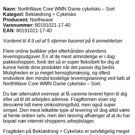
Navn:
NorthWave Core WMN Dame cykelsko – Sort
Kategori:
Beklædning > Cykelsko
Producent:
Northwave
Varenummer:
80191021-17-40
EAN:
80191021-17-40
Vurderet til
4.9
ud af 5 stjerner baseret på
6
anmeldelser
Flere online butikker yder efterhånden alverdens
leveringsudgaver. En af de mest almindelige er i dag
pakkeshoppen, fordi det så er super fleksibelt for dig at
kunne hente dine produkter når det passer dig bedst.
Muligheden er jo meget hensigtsmæssig, og oftest
endvidere den mindst kostelige leveringsløsning ved køb af
NorthWave Core WMN Dame cykelsko – Sort.
Du bør alternativt overveje at få varerne leveret hjem til dig
eller ud til dit arbejdes adresse. Fragtformen viser sig
desværre lidt mere omkostningsfuld, men også super
simpel. Den mest letkøbte type af levering vil dog altid være
at hente ordren selv, men den løsning afhænger af at du har
bopæl nær internet shoppens arbejdslager.
Fragttiden på Beklædning > Cykelsko er selvfølgelig meget