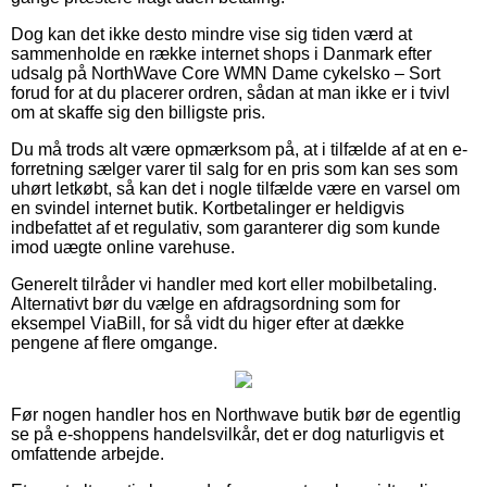
Dog kan det ikke desto mindre vise sig tiden værd at
sammenholde en række internet shops i Danmark efter
udsalg på NorthWave Core WMN Dame cykelsko – Sort
forud for at du placerer ordren, sådan at man ikke er i tvivl
om at skaffe sig den billigste pris.
Du må trods alt være opmærksom på, at i tilfælde af at en e-
forretning sælger varer til salg for en pris som kan ses som
uhørt letkøbt, så kan det i nogle tilfælde være en varsel om
en svindel internet butik. Kortbetalinger er heldigvis
indbefattet af et regulativ, som garanterer dig som kunde
imod uægte online varehuse.
Generelt tilråder vi handler med kort eller mobilbetaling.
Alternativt bør du vælge en afdragsordning som for
eksempel ViaBill, for så vidt du higer efter at dække
pengene af flere omgange.
Før nogen handler hos en Northwave butik bør de egentlig
se på e-shoppens handelsvilkår, det er dog naturligvis et
omfattende arbejde.