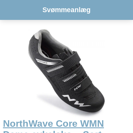
Svømmeanlæg
NorthWave Core WMN