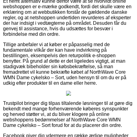
Et nemt alternativ kunne derfor være at se hvorvidt online
webshoppen er e-mærke godkendt, fordi det skulle være en
erklæring om at webbutikken forstår de gældende danske
regler, og at netshoppen undertiden revurderes af eksperter
der har indsigt i vedtægterne på området. Desuden får du
genvej til assistance, hvis du udsættes for besvær i
forbindelse med din ordre.
Tillige anbefaler vi at køber er påpasselig med de
fundamentale vilkår der kan have indvirkning på
bestillingen, eksempelvis den returpolitik e-shoppen
benytter. På grund af dette er det ligeledes vigtigt, at man
stadigvæk bibeholder sin købsbekræftelse, så man
fremadrettet vil kunne bekræfte købet af NorthWave Core
WMN Dame cykelsko – Sort, uden hensyn til om du er på
udkig efter produkter til en dame eller herre.
Trustpilot bringer dig tilpas tiltalende løsninger til at gøre dig
bekendt med mange forhenværende køberes synspunkter
og herved støtter vi, at du bliver klogere på online
webshoppens bedømmelser af NorthWave Core WMN
Dame cykelsko – Sort forud for at du placerer din ordre.
Facebook giver dig ydermere en række ærlige muligheder