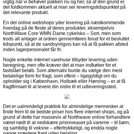
vigtig når vi behøver pakken nu og her, så af den grund er
det fuldkommen aktuelt at man ser leveringstidspunktet på
det relevante produkt.
En del online webshops yder levering på næstkommende
hverdag på de fleste af deres produkter, eksempelvis
NorthWave Core WMN Dame cykelsko – Sort, men som
trods alt antager at ordren gennemføres forud for et besluttet
tidspunkt, så at de sandsynligvis kan nå at få pakken afsted
inden lagerpersonalet får fri.
Nogle enkelte internet varehuse tilbyder levering uden
beregning, men ofte kræver det at man indkøber for et
fastslået beløb. Som alternativ burde du vælge den mest
betalelige form for fragt, som oftest – ligegyldigt om du
opholder sig i København, Holbæk eller Hørning – er at få
fragtfirmaet til at levere din ordre til et udleveringssted.
Det er ualmindeligt praktisk for almindelige mennesker at
finde frem til de bedste priser hos flere internet shops, og på
grund af dette har massevis af Northwave online forhandlere
været nødt til at nedskære prisniveauet på varerne – til børn,
og samtidig til voksne – eftertrykkeligt, og endda nogle
gange præstere fragt uden betaling.