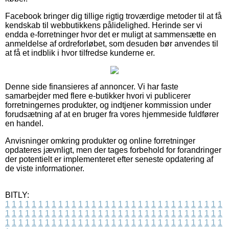
Facebook bringer dig tillige rigtig troværdige metoder til at få
kendskab til webbutikkens pålidelighed. Herinde ser vi
endda e-forretninger hvor det er muligt at sammensætte en
anmeldelse af ordreforløbet, som desuden bør anvendes til
at få et indblik i hvor tilfredse kunderne er.
Denne side finansieres af annoncer. Vi har faste
samarbejder med flere e-butikker hvori vi publicerer
forretningernes produkter, og indtjener kommission under
forudsætning af at en bruger fra vores hjemmeside fuldfører
en handel.
Anvisninger omkring produkter og online forretninger
opdateres jævnligt, men der tages forbehold for forandringer
der potentielt er implementeret efter seneste opdatering af
de viste informationer.
BITLY:
1
1
1
1
1
1
1
1
1
1
1
1
1
1
1
1
1
1
1
1
1
1
1
1
1
1
1
1
1
1
1
1
1
1
1
1
1
1
1
1
1
1
1
1
1
1
1
1
1
1
1
1
1
1
1
1
1
1
1
1
1
1
1
1
1
1
1
1
1
1
1
1
1
1
1
1
1
1
1
1
1
1
1
1
1
1
1
1
1
1
1
1
1
1
1
1
1
1
1