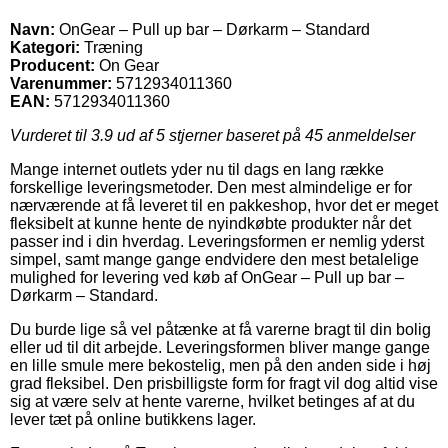
Navn:
OnGear – Pull up bar – Dørkarm – Standard
Kategori:
Træning
Producent:
On Gear
Varenummer:
5712934011360
EAN:
5712934011360
Vurderet til
3.9
ud af 5 stjerner baseret på
45
anmeldelser
Mange internet outlets yder nu til dags en lang række
forskellige leveringsmetoder. Den mest almindelige er for
nærværende at få leveret til en pakkeshop, hvor det er meget
fleksibelt at kunne hente de nyindkøbte produkter når det
passer ind i din hverdag. Leveringsformen er nemlig yderst
simpel, samt mange gange endvidere den mest betalelige
mulighed for levering ved køb af OnGear – Pull up bar –
Dørkarm – Standard.
Du burde lige så vel påtænke at få varerne bragt til din bolig
eller ud til dit arbejde. Leveringsformen bliver mange gange
en lille smule mere bekostelig, men på den anden side i høj
grad fleksibel. Den prisbilligste form for fragt vil dog altid vise
sig at være selv at hente varerne, hvilket betinges af at du
lever tæt på online butikkens lager.