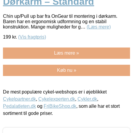
Dørkarm – Standard
Chin up/Pull up bar fra OnGear til montering i dørkarm.
Baren har en ergonomisk udformning og en stabil
konstruktion. Mange muligheder for g…
(Læs mere)
199
kr.
(Vis fragtpris)
Læs mere »
Køb nu »
De mest populære cykel-webshops er i øjeblikket
Cykelpartner.dk
,
Cykelexperten.dk
,
Cykler.dk
,
Pedalatleten.dk
og
FriBikeShop.dk
, som alle har et stort
sortiment til gode priser.