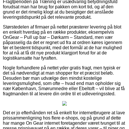
Fragtperioden på Træning er usædvanlig betydningsfuld
forudsat man har brug for pakken om kort tid, og af den
grund er det rimelig klogt at du besigtiger det anslåede
leveringstidspunkt på det relevante produkt.
Størstedelen af firmaer på nettet præsterer levering på blot
en enkelt hverdag på en række produkter, eksempelvis
OnGear – Pull up bar – Dørkarm – Standard, men vær
påpasselig da det er regnet ud fra at ordren køres igennem
før et bestemt tidspunkt, med det formål at de har mulighed
for at nå at få dit nye produkt klargjort forud for at de
logistikansatte har fyraften.
Nogle forhandlere på nettet yder gratis fragt, men typisk er
det så nødvendigt at man shopper for et præcist beløb.
Desuden bør man udvælge den mindst kostelige
leveringsmulighed, som ofte – hvad end man opholder sig
nær København, Smørumnedre eller Ebeltoft – vil blive at få
fragtmanden til at levere din ordre til et udleveringssted.
Det er jo efterhånden ret så enkelt for internetbrugere at lave
prissammenligning hos flere e-shops, og på grund af dette
har mange On Gear internet foretagender været tvunget til at
presse prisniveauet på en række af deres varer – til piger og