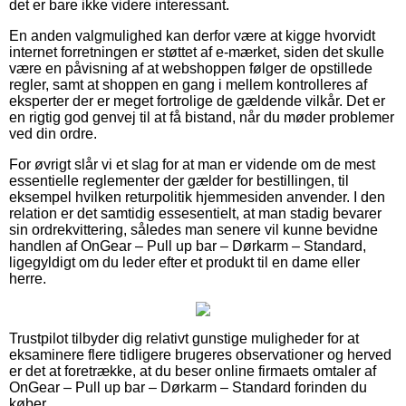
det er bare ikke videre interessant.
En anden valgmulighed kan derfor være at kigge hvorvidt
internet forretningen er støttet af e-mærket, siden det skulle
være en påvisning af at webshoppen følger de opstillede
regler, samt at shoppen en gang i mellem kontrolleres af
eksperter der er meget fortrolige de gældende vilkår. Det er
en rigtig god genvej til at få bistand, når du møder problemer
ved din ordre.
For øvrigt slår vi et slag for at man er vidende om de mest
essentielle reglementer der gælder for bestillingen, til
eksempel hvilken returpolitik hjemmesiden anvender. I den
relation er det samtidig essesentielt, at man stadig bevarer
sin ordrekvittering, således man senere vil kunne bevidne
handlen af OnGear – Pull up bar – Dørkarm – Standard,
ligegyldigt om du leder efter et produkt til en dame eller
herre.
Trustpilot tilbyder dig relativt gunstige muligheder for at
eksaminere flere tidligere brugeres observationer og herved
er det at foretrække, at du beser online firmaets omtaler af
OnGear – Pull up bar – Dørkarm – Standard forinden du
køber.