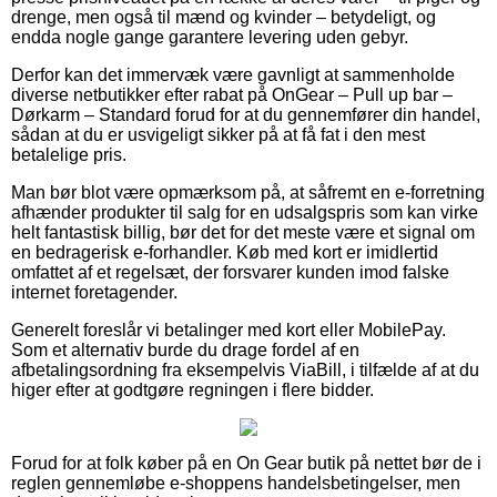
drenge, men også til mænd og kvinder – betydeligt, og
endda nogle gange garantere levering uden gebyr.
Derfor kan det immervæk være gavnligt at sammenholde
diverse netbutikker efter rabat på OnGear – Pull up bar –
Dørkarm – Standard forud for at du gennemfører din handel,
sådan at du er usvigeligt sikker på at få fat i den mest
betalelige pris.
Man bør blot være opmærksom på, at såfremt en e-forretning
afhænder produkter til salg for en udsalgspris som kan virke
helt fantastisk billig, bør det for det meste være et signal om
en bedragerisk e-forhandler. Køb med kort er imidlertid
omfattet af et regelsæt, der forsvarer kunden imod falske
internet foretagender.
Generelt foreslår vi betalinger med kort eller MobilePay.
Som et alternativ burde du drage fordel af en
afbetalingsordning fra eksempelvis ViaBill, i tilfælde af at du
higer efter at godtgøre regningen i flere bidder.
Forud for at folk køber på en On Gear butik på nettet bør de i
reglen gennemløbe e-shoppens handelsbetingelser, men