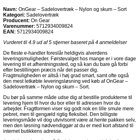
Navn:
OnGear – Sadelovertræk – Nylon og skum – Sort
Kategori:
Sadelovertræk
Producent:
On Gear
Varenummer:
5712934009824
EAN:
5712934009824
Vurderet til
4.9
ud af 5 stjerner baseret på
4
anmeldelser
De fleste e-handler foreslår heldigvis alverdens
leveringsmuligheder. Førstevalget hos mange er i vore dage
levering til et afhentningssted, og så kan du bare gå forbi
efter bestillingen præcis når det passer dig.
Fragtmuligheden er altså i høj grad smart, samt ofte også
den mest letkøbte leveringsløsning ved køb af OnGear –
Sadelovertræk – Nylon og skum – Sort.
Du bør på samme måde udse dig at bestille produkterne til
levering hjem til hvor du bor eller til adressen hvor du
arbejder. Fragtformen viser sig godt nok en lille smule mere
pebret, men til gengæld rigtig fleksibel. Den billigste
leveringsmåde vil dog utvivlsomt være at hente pakken selv,
men den løsning nødvendiggør at du er med kort afstand til
internet butikkens adresse.