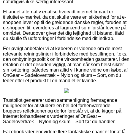
naturligvis ikke særlig interessant.
Et andet alternativ er at se hvorvidt internet firmaet er
tilsluttet e-mærket, da det skulle være en sikkerhed for at e-
shoppen lever op til de gældende danske regler, foruden at
e-shoppen tit revurderes af fagmænd som forstår lovene på
området. Derudover giver det dig lejlighed til bistand, ifald
du skulle få udfordringer i forbindelse med dit indkøb.
For øvrigt anbefaler vi at køberen er vidende om de mest
relevante retningslinjer i forbindelse med bestillingen, f.eks.
den ombytningspolitik online virksomheden garanterer. I den
relation er det desuden vigtigt, at man når som helst sikrer
sin kvittering, således man altid vil kunne vidne om købet af
OnGear – Sadelovertræk – Nylon og skum – Sort, om du
leder efter et produkt til en mand eller kvinde.
Trustpilot genererer uden sammenligning fremragende
muligheder for at studere en hel del forhenværende
brugeres reflektioner og derfor foreslår vi, at du kigger på
internet forhandlerens vurderinger af OnGear –
Sadelovertræk – Nylon og skum – Sort før du handler.
Facebook yder endvidere flere fantastiske chancer for at få