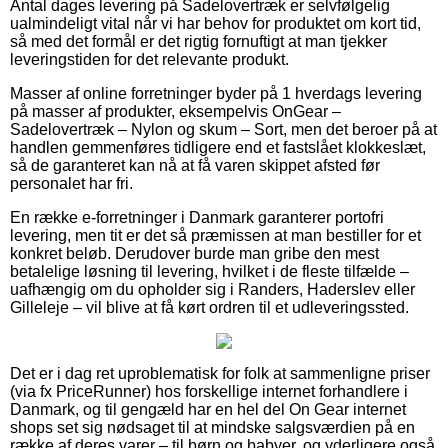
Antal dages levering på Sadelovertræk er selvfølgelig
ualmindeligt vital når vi har behov for produktet om kort tid,
så med det formål er det rigtig fornuftigt at man tjekker
leveringstiden for det relevante produkt.
Masser af online forretninger byder på 1 hverdags levering
på masser af produkter, eksempelvis OnGear –
Sadelovertræk – Nylon og skum – Sort, men det beroer på at
handlen gemmenføres tidligere end et fastslået klokkeslæt,
så de garanteret kan nå at få varen skippet afsted før
personalet har fri.
En række e-forretninger i Danmark garanterer portofri
levering, men tit er det så præmissen at man bestiller for et
konkret beløb. Derudover burde man gribe den mest
betalelige løsning til levering, hvilket i de fleste tilfælde –
uafhængig om du opholder sig i Randers, Haderslev eller
Gilleleje – vil blive at få kørt ordren til et udleveringssted.
Det er i dag ret uproblematisk for folk at sammenligne priser
(via fx PriceRunner) hos forskellige internet forhandlere i
Danmark, og til gengæld har en hel del On Gear internet
shops set sig nødsaget til at mindske salgsværdien på en
række af deres varer – til børn og babyer, og yderligere også