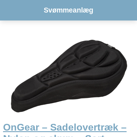
Svømmeanlæg
OnGear – Sadelovertræk –