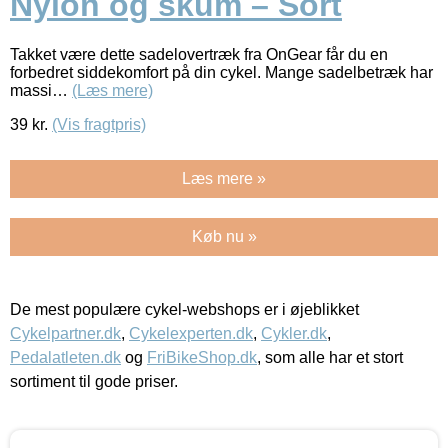
Nylon og skum – Sort
Takket være dette sadelovertræk fra OnGear får du en
forbedret siddekomfort på din cykel. Mange sadelbetræk har
massi…
(Læs mere)
39
kr.
(Vis fragtpris)
Læs mere »
Køb nu »
De mest populære cykel-webshops er i øjeblikket
Cykelpartner.dk
,
Cykelexperten.dk
,
Cykler.dk
,
Pedalatleten.dk
og
FriBikeShop.dk
, som alle har et stort
sortiment til gode priser.