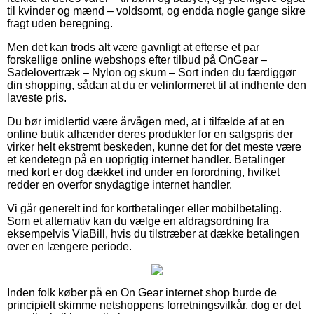
til kvinder og mænd – voldsomt, og endda nogle gange sikre
fragt uden beregning.
Men det kan trods alt være gavnligt at efterse et par
forskellige online webshops efter tilbud på OnGear –
Sadelovertræk – Nylon og skum – Sort inden du færdiggør
din shopping, sådan at du er velinformeret til at indhente den
laveste pris.
Du bør imidlertid være årvågen med, at i tilfælde af at en
online butik afhænder deres produkter for en salgspris der
virker helt ekstremt beskeden, kunne det for det meste være
et kendetegn på en uoprigtig internet handler. Betalinger
med kort er dog dækket ind under en forordning, hvilket
redder en overfor snydagtige internet handler.
Vi går generelt ind for kortbetalinger eller mobilbetaling.
Som et alternativ kan du vælge en afdragsordning fra
eksempelvis ViaBill, hvis du tilstræber at dække betalingen
over en længere periode.
Inden folk køber på en On Gear internet shop burde de
principielt skimme netshoppens forretningsvilkår, dog er det