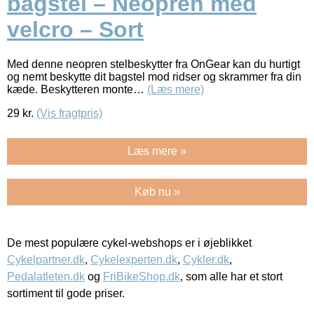
bagstel – Neopren med
velcro – Sort
Med denne neopren stelbeskytter fra OnGear kan du hurtigt
og nemt beskytte dit bagstel mod ridser og skrammer fra din
kæde. Beskytteren monte…
(Læs mere)
29
kr.
(Vis fragtpris)
Læs mere »
Køb nu »
De mest populære cykel-webshops er i øjeblikket
Cykelpartner.dk
,
Cykelexperten.dk
,
Cykler.dk
,
Pedalatleten.dk
og
FriBikeShop.dk
, som alle har et stort
sortiment til gode priser.