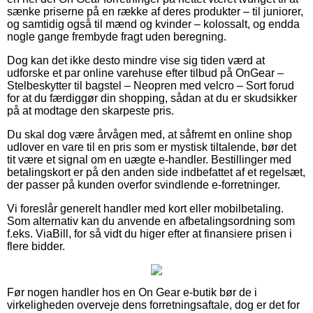
sænke priserne på en række af deres produkter – til juniorer,
og samtidig også til mænd og kvinder – kolossalt, og endda
nogle gange frembyde fragt uden beregning.
Dog kan det ikke desto mindre vise sig tiden værd at
udforske et par online varehuse efter tilbud på OnGear –
Stelbeskytter til bagstel – Neopren med velcro – Sort forud
for at du færdiggør din shopping, sådan at du er skudsikker
på at modtage den skarpeste pris.
Du skal dog være årvågen med, at såfremt en online shop
udlover en vare til en pris som er mystisk tiltalende, bør det
tit være et signal om en uægte e-handler. Bestillinger med
betalingskort er på den anden side indbefattet af et regelsæt,
der passer på kunden overfor svindlende e-forretninger.
Vi foreslår generelt handler med kort eller mobilbetaling.
Som alternativ kan du anvende en afbetalingsordning som
f.eks. ViaBill, for så vidt du higer efter at finansiere prisen i
flere bidder.
Før nogen handler hos en On Gear e-butik bør de i
virkeligheden overveje dens forretningsaftale, dog er det for