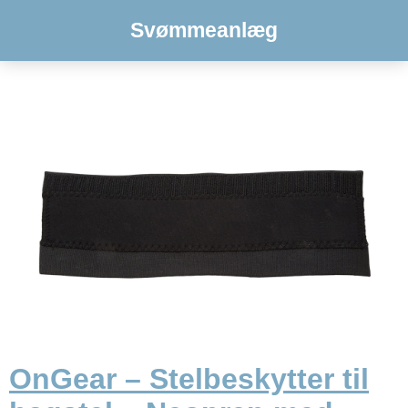
Svømmeanlæg
OnGear – Stelbeskytter til