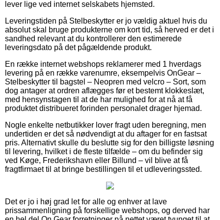
lever lige ved internet selskabets hjemsted.
Leveringstiden på Stelbeskytter er jo vældig aktuel hvis du
absolut skal bruge produkterne om kort tid, så herved er det i
sandhed relevant at du kontrollerer den estimerede
leveringsdato på det pågældende produkt.
En række internet webshops reklamerer med 1 hverdags
levering på en række varenumre, eksempelvis OnGear –
Stelbeskytter til bagstel – Neopren med velcro – Sort, som
dog antager at ordren aflægges før et bestemt klokkeslæt,
med hensynstagen til at de har mulighed for at nå at få
produktet distribueret forinden personalet drager hjemad.
Nogle enkelte netbutikker lover fragt uden beregning, men
undertiden er det så nødvendigt at du aftager for en fastsat
pris. Alternativt skulle du beslutte sig for den billigste løsning
til levering, hvilket i de fleste tilfælde – om du befinder sig
ved Køge, Frederikshavn eller Billund – vil blive at få
fragtfirmaet til at bringe bestillingen til et udleveringssted.
Det er jo i høj grad let for alle og enhver at lave
prissammenligning på forskellige webshops, og derved har
en hel del On Gear forretninger på nettet været tvunget til at