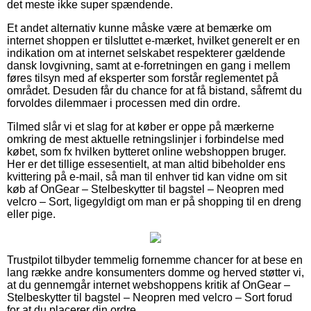
det meste ikke super spændende.
Et andet alternativ kunne måske være at bemærke om
internet shoppen er tilsluttet e-mærket, hvilket generelt er en
indikation om at internet selskabet respekterer gældende
dansk lovgivning, samt at e-forretningen en gang i mellem
føres tilsyn med af eksperter som forstår reglementet på
området. Desuden får du chance for at få bistand, såfremt du
forvoldes dilemmaer i processen med din ordre.
Tilmed slår vi et slag for at køber er oppe på mærkerne
omkring de mest aktuelle retningslinjer i forbindelse med
købet, som fx hvilken bytteret online webshoppen bruger.
Her er det tillige essesentielt, at man altid bibeholder ens
kvittering på e-mail, så man til enhver tid kan vidne om sit
køb af OnGear – Stelbeskytter til bagstel – Neopren med
velcro – Sort, ligegyldigt om man er på shopping til en dreng
eller pige.
Trustpilot tilbyder temmelig fornemme chancer for at bese en
lang række andre konsumenters domme og herved støtter vi,
at du gennemgår internet webshoppens kritik af OnGear –
Stelbeskytter til bagstel – Neopren med velcro – Sort forud
for at du placerer din ordre.