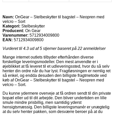
Navn:
OnGear – Stelbeskytter til bagstel – Neopren med
velcro – Sort
Kategori:
Stelbeskytter
Producent:
On Gear
Varenummer:
5712934009800
EAN:
5712934009800
Vurderet til
4.3
ud af 5 stjerner baseret på
22
anmeldelser
Mange internet outlets tilbyder efterhånden diverse
forskellige leveringsmodeller. Den mest anvendte er i
øjeblikket at få leveret til et udleveringssted, hvor du så selv
henter din ordre når du har lyst. Fragtløsningen er nemlig ret
så enkel, og endda desuden den billigste fragtmetode ved
køb af OnGear – Stelbeskytter til bagstel – Neopren med
velcro – Sort.
Du kunne ydermere overveje at få ordren sendt til din private
bopæl eller ud til dit arbejde. Den bliver undertiden en lille
smule mindre prisbillig, men samtidig yderst
hensigtsmæssig. Den billigste leveringsmanér er unægtelig
at du selv henter pakken, som desværre beroer på at du