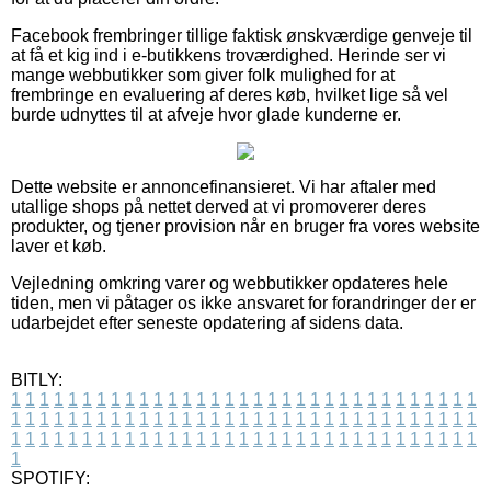
Facebook frembringer tillige faktisk ønskværdige genveje til
at få et kig ind i e-butikkens troværdighed. Herinde ser vi
mange webbutikker som giver folk mulighed for at
frembringe en evaluering af deres køb, hvilket lige så vel
burde udnyttes til at afveje hvor glade kunderne er.
Dette website er annoncefinansieret. Vi har aftaler med
utallige shops på nettet derved at vi promoverer deres
produkter, og tjener provision når en bruger fra vores website
laver et køb.
Vejledning omkring varer og webbutikker opdateres hele
tiden, men vi påtager os ikke ansvaret for forandringer der er
udarbejdet efter seneste opdatering af sidens data.
BITLY:
1
1
1
1
1
1
1
1
1
1
1
1
1
1
1
1
1
1
1
1
1
1
1
1
1
1
1
1
1
1
1
1
1
1
1
1
1
1
1
1
1
1
1
1
1
1
1
1
1
1
1
1
1
1
1
1
1
1
1
1
1
1
1
1
1
1
1
1
1
1
1
1
1
1
1
1
1
1
1
1
1
1
1
1
1
1
1
1
1
1
1
1
1
1
1
1
1
1
1
1
SPOTIFY: