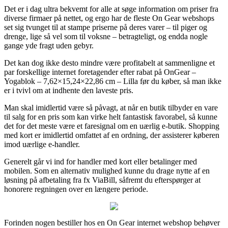
Det er i dag ultra bekvemt for alle at søge information om priser fra
diverse firmaer på nettet, og ergo har de fleste On Gear webshops
set sig tvunget til at stampe priserne på deres varer – til piger og
drenge, lige så vel som til voksne – betragteligt, og endda nogle
gange yde fragt uden gebyr.
Det kan dog ikke desto mindre være profitabelt at sammenligne et
par forskellige internet foretagender efter rabat på OnGear –
Yogablok – 7,62×15,24×22,86 cm – Lilla før du køber, så man ikke
er i tvivl om at indhente den laveste pris.
Man skal imidlertid være så påvagt, at når en butik tilbyder en vare
til salg for en pris som kan virke helt fantastisk favorabel, så kunne
det for det meste være et faresignal om en uærlig e-butik. Shopping
med kort er imidlertid omfattet af en ordning, der assisterer køberen
imod uærlige e-handler.
Generelt går vi ind for handler med kort eller betalinger med
mobilen. Som en alternativ mulighed kunne du drage nytte af en
løsning på afbetaling fra fx ViaBill, såfremt du efterspørger at
honorere regningen over en længere periode.
Forinden nogen bestiller hos en On Gear internet webshop behøver