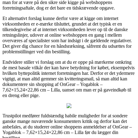
man for at være på den sikre side kigge på webshoppens
forretningsaftale, dog er det bare en tidskrævende opgave.
Et alternativt forslag kunne derfor være at kigge om internet
virksomheden er e-mærke tilsluttet, grundet at det typisk er en
tilkendegivelse af at internet virksomheden lever op til de danske
retningslinjer, udover at online webshoppen en gang i mellem
overværes af specialister som har indsigt i de gældende regulativer.
Det giver dig chance for en håndsrækning, såfremt du udsættes for
problemstillinger ved din bestilling.
Endvidere stiller vi forslag om at du er oppe på mærkerne omkring
de mest basale vilkår der kan have betydning for købet, eksempelvis
hvilken byttepolitik internet forretningen har. Derfor er det ydermere
vigtigt, at man altid gemmer sin kvitteringsmail, så man altid kan
dokumentere sin shopping af OnGear – Yogablok –
7,62×15,24×22,86 cm – Lilla, uanset om man er på gaveindkøb til
en dreng eller pige.
Trustpilot medfører fuldstændig habile muligheder for at sondere
ganske mange nuværende konsumenters kritik og derfor kan det
anbefales, at du studerer online shoppens anmeldelser af OnGear –
Yogablok – 7,62×15,24×22,86 cm – Lilla før du lægger din
bestilling.