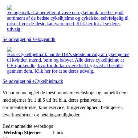
Velogear.dk stræber efter at være en cykelbutik, med et godt
sortiment af de bedste cykelhjelme og cykelsko, selvfølgelig til
priser hvor de fleste kan være med. Klik her for at se deres
udvalg.
Se udvalget på Velogear.dk
Hos eCykelhjelm.dk har de DK's største udvalg af cykelhjelme
til kvinder, mænd, børn og babyer. Alle deres cykelhjelme er
CE-godkendte, hvorfor du kan være helt tryg ved at bestille
gennem dem. Klik her for at se deres udvalg.
Se udvalget på eCykelhjelm.dk
Vi har gennemgået de mest populære webshops og anmeldt dem
med stjerner fra 1 til 5 ud fra bl.a. deres prisniveau,
sortimentstørrelse, kundeservice, brugervenlighed, betingelser,
leveringsformer og betalingsmuligheder.
Bedst anmeldte webshops
Webshop
Stjerner
Link