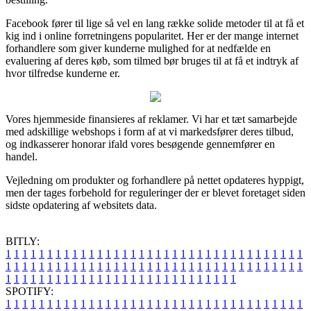
Facebook fører til lige så vel en lang række solide metoder til at få et
kig ind i online forretningens popularitet. Her er der mange internet
forhandlere som giver kunderne mulighed for at nedfælde en
evaluering af deres køb, som tilmed bør bruges til at få et indtryk af
hvor tilfredse kunderne er.
Vores hjemmeside finansieres af reklamer. Vi har et tæt samarbejde
med adskillige webshops i form af at vi markedsfører deres tilbud,
og indkasserer honorar ifald vores besøgende gennemfører en
handel.
Vejledning om produkter og forhandlere på nettet opdateres hyppigt,
men der tages forbehold for reguleringer der er blevet foretaget siden
sidste opdatering af websitets data.
BITLY:
1
1
1
1
1
1
1
1
1
1
1
1
1
1
1
1
1
1
1
1
1
1
1
1
1
1
1
1
1
1
1
1
1
1
1
1
1
1
1
1
1
1
1
1
1
1
1
1
1
1
1
1
1
1
1
1
1
1
1
1
1
1
1
1
1
1
1
1
1
1
1
1
1
1
1
1
1
1
1
1
1
1
1
1
1
1
1
1
1
1
1
1
1
1
1
1
1
1
1
1
SPOTIFY:
1
1
1
1
1
1
1
1
1
1
1
1
1
1
1
1
1
1
1
1
1
1
1
1
1
1
1
1
1
1
1
1
1
1
1
1