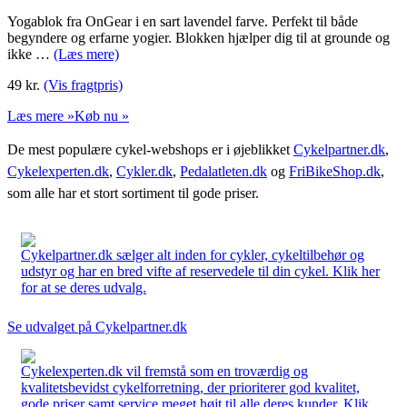
Yogablok fra OnGear i en sart lavendel farve. Perfekt til både
begyndere og erfarne yogier. Blokken hjælper dig til at grounde og
ikke …
(Læs mere)
49
kr.
(Vis fragtpris)
Læs mere »
Køb nu »
De mest populære cykel-webshops er i øjeblikket
Cykelpartner.dk
,
Cykelexperten.dk
,
Cykler.dk
,
Pedalatleten.dk
og
FriBikeShop.dk
,
som alle har et stort sortiment til gode priser.
Cykelpartner.dk sælger alt inden for cykler, cykeltilbehør og
udstyr og har en bred vifte af reservedele til din cykel. Klik her
for at se deres udvalg.
Se udvalget på Cykelpartner.dk
Cykelexperten.dk vil fremstå som en troværdig og
kvalitetsbevidst cykelforretning, der prioriterer god kvalitet,
gode priser samt service meget højt til alle deres kunder. Klik