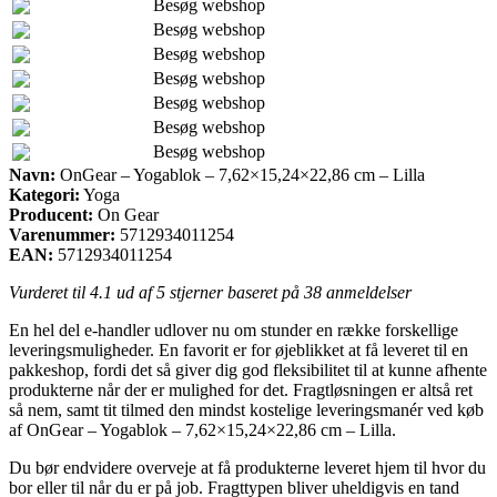
Besøg webshop
Besøg webshop
Besøg webshop
Besøg webshop
Besøg webshop
Besøg webshop
Besøg webshop
Navn:
OnGear – Yogablok – 7,62×15,24×22,86 cm – Lilla
Kategori:
Yoga
Producent:
On Gear
Varenummer:
5712934011254
EAN:
5712934011254
Vurderet til
4.1
ud af 5 stjerner baseret på
38
anmeldelser
En hel del e-handler udlover nu om stunder en række forskellige
leveringsmuligheder. En favorit er for øjeblikket at få leveret til en
pakkeshop, fordi det så giver dig god fleksibilitet til at kunne afhente
produkterne når der er mulighed for det. Fragtløsningen er altså ret
så nem, samt tit tilmed den mindst kostelige leveringsmanér ved køb
af OnGear – Yogablok – 7,62×15,24×22,86 cm – Lilla.
Du bør endvidere overveje at få produkterne leveret hjem til hvor du
bor eller til når du er på job. Fragttypen bliver uheldigvis en tand