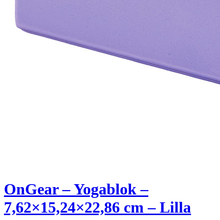
OnGear – Yogablok –
7,62×15,24×22,86 cm – Lilla