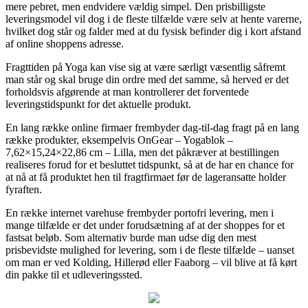
mere pebret, men endvidere vældig simpel. Den prisbilligste
leveringsmodel vil dog i de fleste tilfælde være selv at hente varerne,
hvilket dog står og falder med at du fysisk befinder dig i kort afstand
af online shoppens adresse.
Fragttiden på Yoga kan vise sig at være særligt væsentlig såfremt
man står og skal bruge din ordre med det samme, så herved er det
forholdsvis afgørende at man kontrollerer det forventede
leveringstidspunkt for det aktuelle produkt.
En lang række online firmaer frembyder dag-til-dag fragt på en lang
række produkter, eksempelvis OnGear – Yogablok –
7,62×15,24×22,86 cm – Lilla, men det påkræver at bestillingen
realiseres forud for et besluttet tidspunkt, så at de har en chance for
at nå at få produktet hen til fragtfirmaet før de lageransatte holder
fyraften.
En række internet varehuse frembyder portofri levering, men i
mange tilfælde er det under forudsætning af at der shoppes for et
fastsat beløb. Som alternativ burde man udse dig den mest
prisbevidste mulighed for levering, som i de fleste tilfælde – uanset
om man er ved Kolding, Hillerød eller Faaborg – vil blive at få kørt
din pakke til et udleveringssted.