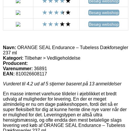
Besøg webshop
Besøg webshop
Besøg webshop
Navn:
ORANGE SEAL Endurance – Tubeless Dækforsegler
237 ml
Kategori:
Tilbehør > Vedligeholdelse
Producent:
Varenummer:
36891
EAN:
810026608117
Vurderet til
4.2
ud af 5 stjerner baseret på
13
anmeldelser
En masse internet varehuse tildeler i øjeblikket et bredt
udvalg af muligheder for levering. En der er meget
almindelig er nu om dage pakkeshoppen, fordi det så er
super fleksibelt for dig at kunne hente dine nye varer når der
er mulighed for det. Leveringstypen er altså ultra
hensigtsmæssig, og ofte endda den mest betalelige slags
levering ved køb af ORANGE SEAL Endurance – Tubeless
Dækforsegler 237 ml.