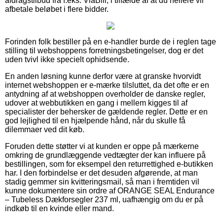
afdragstilbud fra f.eks. ViaBill, i tilfælde af at du hellere vil
afbetale beløbet i flere bidder.
Forinden folk bestiller på en e-handler burde de i reglen tage
stilling til webshoppens forretningsbetingelser, dog er det
uden tvivl ikke specielt ophidsende.
En anden løsning kunne derfor være at granske hvorvidt
internet webshoppen er e-mærke tilsluttet, da det ofte er en
antydning af at webshoppen overholder de danske regler,
udover at webbutikken en gang i mellem kigges til af
specialister der behersker de gældende regler. Dette er en
god lejlighed til en hjælpende hånd, når du skulle få
dilemmaer ved dit køb.
Foruden dette støtter vi at kunden er oppe på mærkerne
omkring de grundlæggende vedtægter der kan influere på
bestillingen, som for eksempel den returrettighed e-butikken
har. I den forbindelse er det desuden afgørende, at man
stadig gemmer sin kvitteringsmail, så man i fremtiden vil
kunne dokumentere sin ordre af ORANGE SEAL Endurance
– Tubeless Dækforsegler 237 ml, uafhængig om du er på
indkøb til en kvinde eller mand.