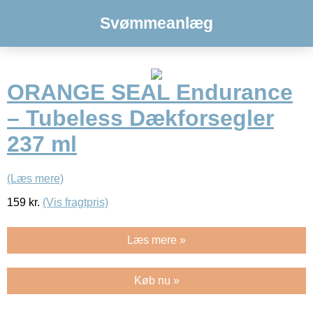
Svømmeanlæg
ORANGE SEAL Endurance
– Tubeless Dækforsegler
237 ml
(Læs mere)
159
kr.
(Vis fragtpris)
Læs mere »
Køb nu »