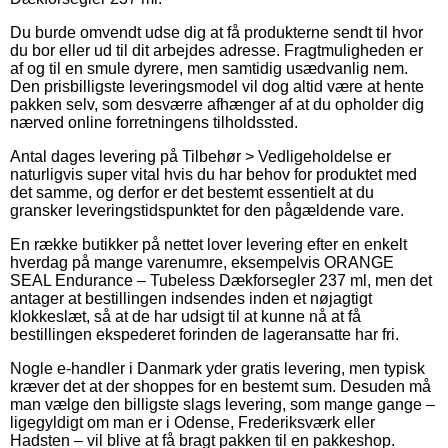
Du burde omvendt udse dig at få produkterne sendt til hvor
du bor eller ud til dit arbejdes adresse. Fragtmuligheden er
af og til en smule dyrere, men samtidig usædvanlig nem.
Den prisbilligste leveringsmodel vil dog altid være at hente
pakken selv, som desværre afhænger af at du opholder dig
nærved online forretningens tilholdssted.
Antal dages levering på Tilbehør > Vedligeholdelse er
naturligvis super vital hvis du har behov for produktet med
det samme, og derfor er det bestemt essentielt at du
gransker leveringstidspunktet for den pågældende vare.
En række butikker på nettet lover levering efter en enkelt
hverdag på mange varenumre, eksempelvis ORANGE
SEAL Endurance – Tubeless Dækforsegler 237 ml, men det
antager at bestillingen indsendes inden et nøjagtigt
klokkeslæt, så at de har udsigt til at kunne nå at få
bestillingen ekspederet forinden de lageransatte har fri.
Nogle e-handler i Danmark yder gratis levering, men typisk
kræver det at der shoppes for en bestemt sum. Desuden må
man vælge den billigste slags levering, som mange gange –
ligegyldigt om man er i Odense, Frederiksværk eller
Hadsten – vil blive at få bragt pakken til en pakkeshop.