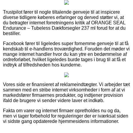
Trustpilot fører til nogle tiltalende genveje til at inspicere
diverse tidligere køberes erfaringer og derved støtter vi, at
du betragter internet forretningens kritik af ORANGE SEAL
Endurance – Tubeless Dækforsegler 237 ml forud for at du
bestiller.
Facebook fører til ligeledes super fornemme genveje til at få
kendskab til e-handlens troværdighed. Foruden det møder vi
mange internet handler hvor du kan ytre en bedømmelse af
ordreforløbet, hvilket ligeledes burde tages i brug til at få et
indtryk af tilfredsheden hos kunderne.
Vores side er finansieret af reklameindtægter. Vi arbejder tæt
sammen med en stribe internet virksomheder i form af at vi
markedsfører firmaernes produkter, og indtjener provision
ifald de brugere vi sender videre laver et indkøb.
Fakta om varer og internet firmaer opretholdes nu og da,
men vi tager forbehold for reguleringer der er iværksat siden
vi sidste gang opdaterede hjemmesidens informationer.