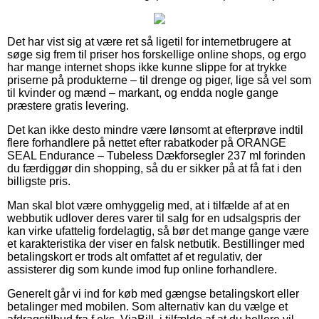
Det har vist sig at være ret så ligetil for internetbrugere at
søge sig frem til priser hos forskellige online shops, og ergo
har mange internet shops ikke kunne slippe for at trykke
priserne på produkterne – til drenge og piger, lige så vel som
til kvinder og mænd – markant, og endda nogle gange
præstere gratis levering.
Det kan ikke desto mindre være lønsomt at efterprøve indtil
flere forhandlere på nettet efter rabatkoder på ORANGE
SEAL Endurance – Tubeless Dækforsegler 237 ml forinden
du færdiggør din shopping, så du er sikker på at få fat i den
billigste pris.
Man skal blot være omhyggelig med, at i tilfælde af at en
webbutik udlover deres varer til salg for en udsalgspris der
kan virke ufattelig fordelagtig, så bør det mange gange være
et karakteristika der viser en falsk netbutik. Bestillinger med
betalingskort er trods alt omfattet af et regulativ, der
assisterer dig som kunde imod fup online forhandlere.
Generelt går vi ind for køb med gængse betalingskort eller
betalinger med mobilen. Som alternativ kan du vælge et