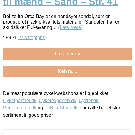
til mænd – Sand – Str. 41
Belize fra Orca Bay er en håndsyet sandal, som er
produceret i lækre kvalitets materialer. Sandalen har en
skridsikker PU-s&aring…
(Læs mere)
599
kr.
(Vis fragtpris)
Læs mere »
Køb nu »
De mest populære cykel-webshops er i øjeblikket
Cykelpartner.dk
,
Cykelexperten.dk
,
Cykler.dk
,
Pedalatleten.dk
og
FriBikeShop.dk
, som alle har et stort
sortiment til gode priser.