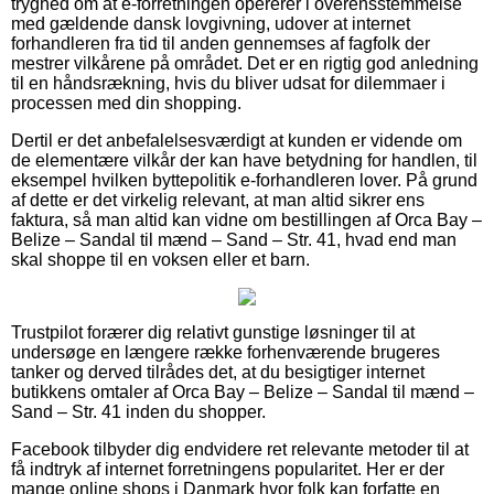
tryghed om at e-forretningen opererer i overensstemmelse
med gældende dansk lovgivning, udover at internet
forhandleren fra tid til anden gennemses af fagfolk der
mestrer vilkårene på området. Det er en rigtig god anledning
til en håndsrækning, hvis du bliver udsat for dilemmaer i
processen med din shopping.
Dertil er det anbefalelsesværdigt at kunden er vidende om
de elementære vilkår der kan have betydning for handlen, til
eksempel hvilken byttepolitik e-forhandleren lover. På grund
af dette er det virkelig relevant, at man altid sikrer ens
faktura, så man altid kan vidne om bestillingen af Orca Bay –
Belize – Sandal til mænd – Sand – Str. 41, hvad end man
skal shoppe til en voksen eller et barn.
Trustpilot forærer dig relativt gunstige løsninger til at
undersøge en længere række forhenværende brugeres
tanker og derved tilrådes det, at du besigtiger internet
butikkens omtaler af Orca Bay – Belize – Sandal til mænd –
Sand – Str. 41 inden du shopper.
Facebook tilbyder dig endvidere ret relevante metoder til at
få indtryk af internet forretningens popularitet. Her er der
mange online shops i Danmark hvor folk kan forfatte en