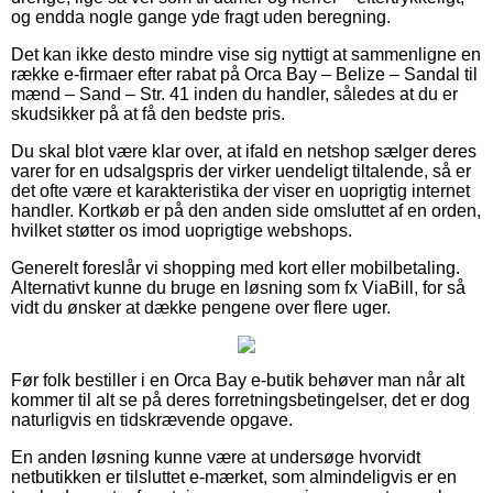
og endda nogle gange yde fragt uden beregning.
Det kan ikke desto mindre vise sig nyttigt at sammenligne en
række e-firmaer efter rabat på Orca Bay – Belize – Sandal til
mænd – Sand – Str. 41 inden du handler, således at du er
skudsikker på at få den bedste pris.
Du skal blot være klar over, at ifald en netshop sælger deres
varer for en udsalgspris der virker uendeligt tiltalende, så er
det ofte være et karakteristika der viser en uoprigtig internet
handler. Kortkøb er på den anden side omsluttet af en orden,
hvilket støtter os imod uoprigtige webshops.
Generelt foreslår vi shopping med kort eller mobilbetaling.
Alternativt kunne du bruge en løsning som fx ViaBill, for så
vidt du ønsker at dække pengene over flere uger.
Før folk bestiller i en Orca Bay e-butik behøver man når alt
kommer til alt se på deres forretningsbetingelser, det er dog
naturligvis en tidskrævende opgave.
En anden løsning kunne være at undersøge hvorvidt
netbutikken er tilsluttet e-mærket, som almindeligvis er en