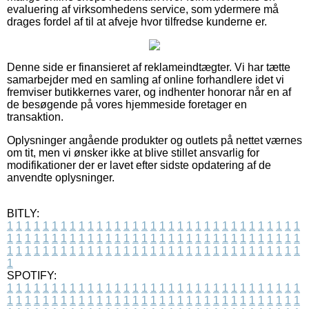
evaluering af virksomhedens service, som ydermere må
drages fordel af til at afveje hvor tilfredse kunderne er.
Denne side er finansieret af reklameindtægter. Vi har tætte
samarbejder med en samling af online forhandlere idet vi
fremviser butikkernes varer, og indhenter honorar når en af
de besøgende på vores hjemmeside foretager en
transaktion.
Oplysninger angående produkter og outlets på nettet værnes
om tit, men vi ønsker ikke at blive stillet ansvarlig for
modifikationer der er lavet efter sidste opdatering af de
anvendte oplysninger.
BITLY:
1
1
1
1
1
1
1
1
1
1
1
1
1
1
1
1
1
1
1
1
1
1
1
1
1
1
1
1
1
1
1
1
1
1
1
1
1
1
1
1
1
1
1
1
1
1
1
1
1
1
1
1
1
1
1
1
1
1
1
1
1
1
1
1
1
1
1
1
1
1
1
1
1
1
1
1
1
1
1
1
1
1
1
1
1
1
1
1
1
1
1
1
1
1
1
1
1
1
1
1
SPOTIFY:
1
1
1
1
1
1
1
1
1
1
1
1
1
1
1
1
1
1
1
1
1
1
1
1
1
1
1
1
1
1
1
1
1
1
1
1
1
1
1
1
1
1
1
1
1
1
1
1
1
1
1
1
1
1
1
1
1
1
1
1
1
1
1
1
1
1