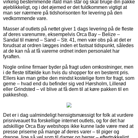
virkelig bestemmende ifald man står og skal bruge din pakke
øjeblikkeligt, og i det øjemed er det fuldkommen vigtigt at
man ser nærmere på tidshorisonten for levering på den
vedkommende vare.
Masser af outlets på nettet giver 1 dags levering på de fleste
af deres varenumre, eksempelvis Orca Bay – Belize –
Sandal til mænd – Sand – Str. 41, men vær obs på at det er
forudsat at ordren lægges inden et fastsat tidspunkt, således
at de kan nå at få varerne ordnet inden personalet har
fyraften.
Nogle online firmaer byder på fragt uden omkostninger, men
i de fleste tilfælde kun hvis du shopper for en bestemt pris.
Ellers kan man gribe den mindst kostelige form for fragt, som
gerne – hvad end du befinder sig ved Hørsholm, Lillerød
eller Grindsted – vil blive at få dem til at køre pakken til en
pakkeshop.
Det er i dag ualmindeligt hensigtsmæssigt for folk at vurdere
prisniveauet fra forskellige internet outlets, og for det har
adskillige Orca Bay webshops ikke kunne lade være med at
presse priserne på mange af deres varer – til piger og
drenge, lige så vel som til damer og herrer – eftertrykkeligt,