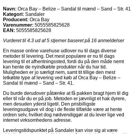
Navn:
Orca Bay – Belize – Sandal til mænd – Sand – Str. 41
Kategori:
Sandaler
Producent:
Orca Bay
Varenummer:
5055585825628
EAN:
5055585825628
Vurderet til
4.3
ud af 5 stjerner baseret på
16
anmeldelser
En masse online varehuse udlover nu til dags diverse
metoder til levering. Det mest populære er nu til dags
levering til et afhentningssted, fordi du på den måde nemt
kan hente de nyindkøbte produkter når du har tid.
Muligheden er jo særligt nem, samt tit tillige den mest
letkøbte type af levering ved køb af Orca Bay – Belize –
Sandal til mænd – Sand – Str. 41.
Du burde derudover påtænke at få pakken bragt hjem til dig
eller til når du er på job. Metoden er jævnligt et hak dyrere,
men desuden yderst ligetil. Den prisbilligste
leveringsudgave vil dog i de fleste tilfælde være at hente
ordren selv, hvilket dog nødvendiggør at du lever lige ved
internet virksomhedens adresse.
Leveringstidspunktet på Sandaler kan vise sig at være