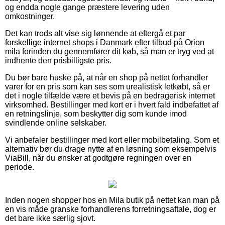
og endda nogle gange præstere levering uden
omkostninger.
Det kan trods alt vise sig lønnende at eftergå et par
forskellige internet shops i Danmark efter tilbud på Orion
mila forinden du gennemfører dit køb, så man er tryg ved at
indhente den prisbilligste pris.
Du bør bare huske på, at når en shop på nettet forhandler
varer for en pris som kan ses som urealistisk letkøbt, så er
det i nogle tilfælde være et bevis på en bedragerisk internet
virksomhed. Bestillinger med kort er i hvert fald indbefattet af
en retningslinje, som beskytter dig som kunde imod
svindlende online selskaber.
Vi anbefaler bestillinger med kort eller mobilbetaling. Som et
alternativ bør du drage nytte af en løsning som eksempelvis
ViaBill, når du ønsker at godtgøre regningen over en
periode.
Inden nogen shopper hos en Mila butik på nettet kan man på
en vis måde granske forhandlerens forretningsaftale, dog er
det bare ikke særlig sjovt.