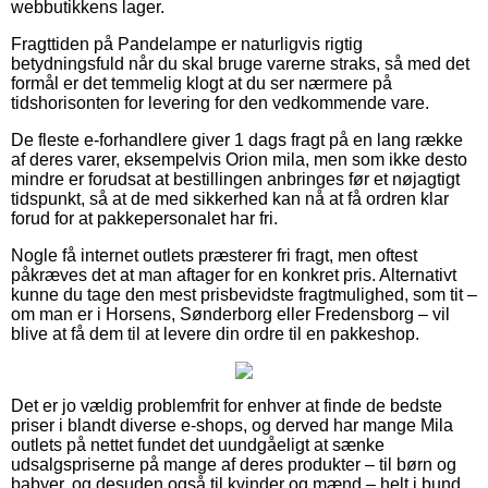
webbutikkens lager.
Fragttiden på Pandelampe er naturligvis rigtig
betydningsfuld når du skal bruge varerne straks, så med det
formål er det temmelig klogt at du ser nærmere på
tidshorisonten for levering for den vedkommende vare.
De fleste e-forhandlere giver 1 dags fragt på en lang række
af deres varer, eksempelvis Orion mila, men som ikke desto
mindre er forudsat at bestillingen anbringes før et nøjagtigt
tidspunkt, så at de med sikkerhed kan nå at få ordren klar
forud for at pakkepersonalet har fri.
Nogle få internet outlets præsterer fri fragt, men oftest
påkræves det at man aftager for en konkret pris. Alternativt
kunne du tage den mest prisbevidste fragtmulighed, som tit –
om man er i Horsens, Sønderborg eller Fredensborg – vil
blive at få dem til at levere din ordre til en pakkeshop.
Det er jo vældig problemfrit for enhver at finde de bedste
priser i blandt diverse e-shops, og derved har mange Mila
outlets på nettet fundet det uundgåeligt at sænke
udsalgspriserne på mange af deres produkter – til børn og
babyer, og desuden også til kvinder og mænd – helt i bund,