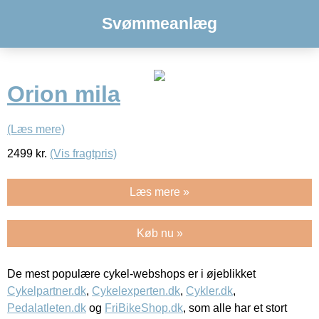
Svømmeanlæg
Orion mila
(Læs mere)
2499
kr.
(Vis fragtpris)
Læs mere »
Køb nu »
De mest populære cykel-webshops er i øjeblikket
Cykelpartner.dk
,
Cykelexperten.dk
,
Cykler.dk
,
Pedalatleten.dk
og
FriBikeShop.dk
, som alle har et stort