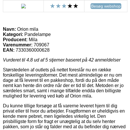
Besøg webshop
Navn:
Orion mila
Kategori:
Pandelampe
Producent:
Mila
Varenummer:
709067
EAN:
7330360000628
Vurderet til
4.8
ud af 5 stjerner baseret på
42
anmeldelser
Størstedelen af outlets på nettet foreslår nu en række
forskellige leveringsformer. Det mest almindelige er nu om
dage at få leveret til en pakkeshop, fordi du på den måde
nemt kan hente din ordre når der er tid til det. Metoden er jo
særdeles smart, samt i mange tilfælde endda den billigste
mulighed for levering ved køb af Orion mila.
Du kunne tillige forsøge at få varerne leveret hjem til dig
privat eller til hvor du arbejder. Fragtformen er uheldigvis en
kende mere pebret, men ligeledes virkelig let. Den
prisbilligste form for fragt er unægtelig at du selv henter
pakken, som jo står og falder med at du befinder dig nærved