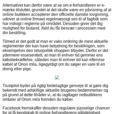
Alternativet kan derfor være at se om e-forhandleren er e-
mærke tilsluttet, grundet at det skulle være en påvisning af at
online butikken accepterer den officielle danske lovgivning,
udover at online firmaet regelmæssigt ses til af fagfolk som
har indsigt i reglerne på området. Desuden giver det dig
mulighed for bistand, ifald du får besvær i processen med
din bestilling.
Tilmed er det godt at man er vaks omkring de mest aktuelle
reglementer der kan have betydning for bestillingen, som
eksempelvis den returpolitik shoppen tilbyder. Derfor er det
ydermere essesentielt, at man til enhver tid gemmer ens
købsbekræftelse, således man til enhver tid kan eftervise
købet af Orion mila, ligegyldigt om du søger en vare til en
dreng eller pige.
Trustpilot byder på rigtig fordelagtige genveje til at gøre dig
bekendt med adskillige aktuelle brugeres bedømmelser og
på grund af dette tilråder vi, at du iagttager netbutikkens
omtaler af Orion mila forinden du køber.
Facebook fremskaffer desuden regulære passelige chancer
for at få kendskab til online forhandlerens pålidelighed.