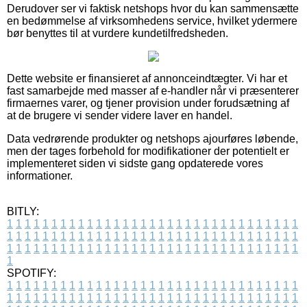
Derudover ser vi faktisk netshops hvor du kan sammensætte
en bedømmelse af virksomhedens service, hvilket ydermere
bør benyttes til at vurdere kundetilfredsheden.
Dette website er finansieret af annonceindtægter. Vi har et
fast samarbejde med masser af e-handler når vi præsenterer
firmaernes varer, og tjener provision under forudsætning af
at de brugere vi sender videre laver en handel.
Data vedrørende produkter og netshops ajourføres løbende,
men der tages forbehold for modifikationer der potentielt er
implementeret siden vi sidste gang opdaterede vores
informationer.
BITLY:
1
1
1
1
1
1
1
1
1
1
1
1
1
1
1
1
1
1
1
1
1
1
1
1
1
1
1
1
1
1
1
1
1
1
1
1
1
1
1
1
1
1
1
1
1
1
1
1
1
1
1
1
1
1
1
1
1
1
1
1
1
1
1
1
1
1
1
1
1
1
1
1
1
1
1
1
1
1
1
1
1
1
1
1
1
1
1
1
1
1
1
1
1
1
1
1
1
1
1
1
SPOTIFY:
1
1
1
1
1
1
1
1
1
1
1
1
1
1
1
1
1
1
1
1
1
1
1
1
1
1
1
1
1
1
1
1
1
1
1
1
1
1
1
1
1
1
1
1
1
1
1
1
1
1
1
1
1
1
1
1
1
1
1
1
1
1
1
1
1
1