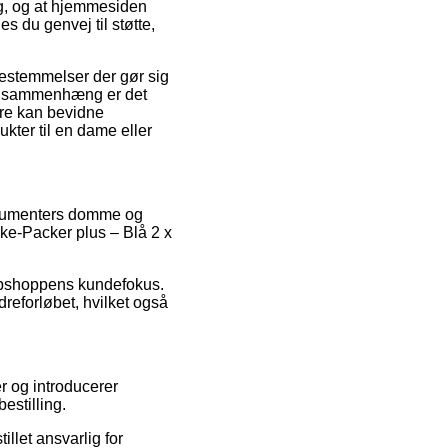
ing, og at hjemmesiden
 du genvej til støtte,
bestemmelser der gør sig
en sammenhæng er det
ere kan bevidne
ukter til en dame eller
onsumenters domme og
ike-Packer plus – Blå 2 x
 webshoppens kundefokus.
reforløbet, hvilket også
r og introducerer
estilling.
llet ansvarlig for