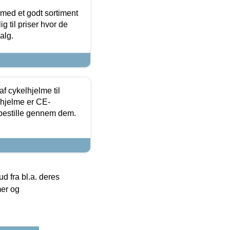
 med et godt sortiment
g til priser hvor de
alg.
f cykelhjelme til
lhjelme er CE-
 bestille gennem dem.
 fra bl.a. deres
mer og