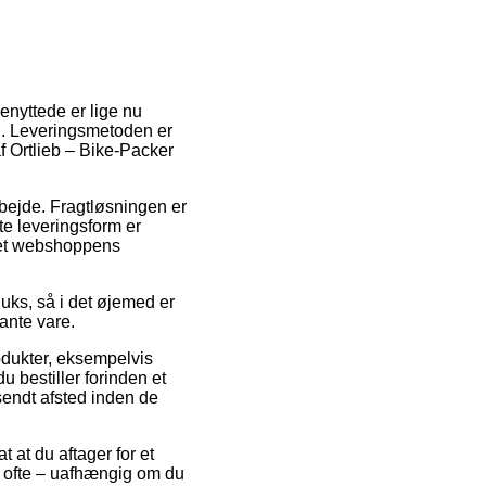
enyttede er lige nu
dig. Leveringsmetoden er
af Ortlieb – Bike-Packer
 arbejde. Fragtløsningen er
te leveringsform er
rnet webshoppens
luks, så i det øjemed er
ante vare.
rodukter, eksempelvis
u bestiller forinden et
 sendt afsted inden de
 at du aftager for et
er ofte – uafhængig om du