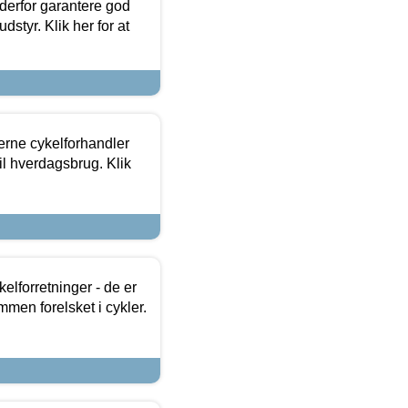
 derfor garantere god
dstyr. Klik her for at
erne cykelforhandler
til hverdagsbrug. Klik
lforretninger - de er
mmen forelsket i cykler.