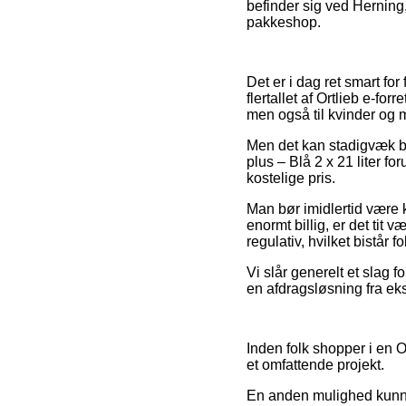
befinder sig ved Herning, 
pakkeshop.
Det er i dag ret smart fo
flertallet af Ortlieb e-fo
men også til kvinder og 
Men det kan stadigvæk bli
plus – Blå 2 x 21 liter f
kostelige pris.
Man bør imidlertid være kl
enormt billig, er det tit
regulativ, hvilket bistår 
Vi slår generelt et slag 
en afdragsløsning fra eks
Inden folk shopper i en O
et omfattende projekt.
En anden mulighed kunne 