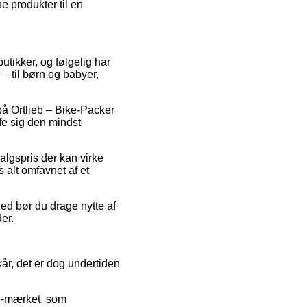
ne produkter til en
utikker, og følgelig har
 – til børn og babyer,
 på Ortlieb – Bike-Packer
ffe sig den mindst
salgspris der kan virke
s alt omfavnet af et
hed bør du drage nytte af
er.
år, det er dog undertiden
 e-mærket, som