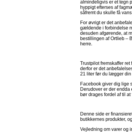
almindeligvis er et tegn 
hyppigt efterses af fagm
såfremt du skulle få vans
For øvrigt er det anbefa
gældende i forbindelse 
desuden afgørende, at ma
bestillingen af Ortlieb – 
herre.
Trustpilot fremskaffer 
derfor er det anbefalels
21 liter før du lægger din 
Facebook giver dig lige s
Derudover er der endda e
bør drages fordel af til a
Denne side er finansiere
butikkernes produkter, og
Vejledning om varer og in