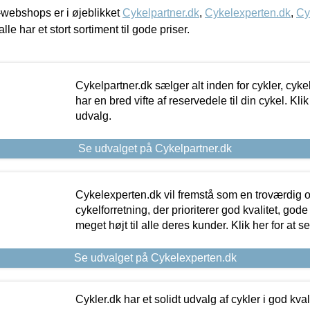
webshops er i øjeblikket
Cykelpartner.dk
,
Cykelexperten.dk
,
Cy
alle har et stort sortiment til gode priser.
Cykelpartner.dk sælger alt inden for cykler, cyke
har en bred vifte af reservedele til din cykel. Klik
udvalg.
Se udvalget på Cykelpartner.dk
Cykelexperten.dk vil fremstå som en troværdig o
cykelforretning, der prioriterer god kvalitet, god
meget højt til alle deres kunder. Klik her for at s
Se udvalget på Cykelexperten.dk
Cykler.dk har et solidt udvalg af cykler i god kvalit