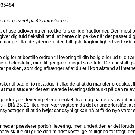
035484
jerner baseret på
42
anmeldelser
arehuse udlover nu en række forskellige fragtformer. Den mest b
iver dig fuld fleksibilitet til at hente din pakke når det passer 
g i mange tilfælde ydermere den billigste fragtmulighed ved køb 
ig for at bestille ordren til levering til din bolig eller ud til dit
ere bekostelig, men til gengæld meget smertefri. Den prisbilligs
ter pakken, som dog afhænger af at du er i kort afstand af inte
er til bag er jo ret aktuel i tilfælde af at du mangler produktet f
t at man studerer det estimerede leveringstidspunkt på den relev
agender yder levering efter en enkelt hverdag på deres favorit p
s – Blå 2 x 21 liter, men vær vagtsom da det er underforstået at d
nsynstagen til at de højst sandsynligt kan nå at få de nye varer
.
heder præsterer portofri levering, men undertiden er det forudsat
ativ skulle du gribe den mindst kostelige mulighed for fragt, d