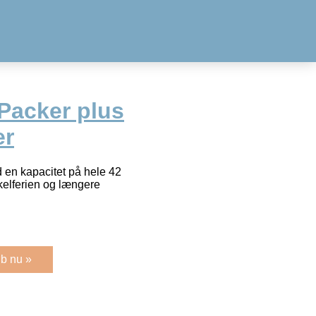
-Packer plus
er
 en kapacitet på hele 42
cykelferien og længere
b nu »