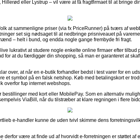
Hillerød eller Lystrup – vil være at få fragtfirmaet til at bringe di
r folk at sammenligne priser (via fx PriceRunner) på tværs af webb
rretninger set sig nødsaget til at nedbringe prisniveauet på varerne
mænd – helt i bund, og endda nogle gange frembyde fri fragt.
ve lukrativt at studere nogle enkelte online firmaer efter tilbud
orud for at du færdiggør din shopping, så man er garanteret at ska
ar over, at når en e-butik forhandler bedst i test varer for en ud
 være et symbol på en falsk netshop. Køb med betalingskort er trod
folk overfor fup internet webshops.
for bestillinger med kort eller MobilePay. Som en alternativ mulig
empelvis ViaBill, når du tilstræber at klare regningen i flere bidd
rtlieb e-handler kunne de uden tvivl skimme dens forretningsvilk
derfor være at finde ud af hvorvidt e-forretningen er støttet af