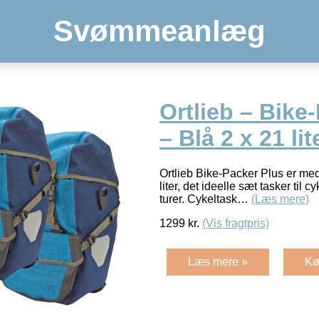
Svømmeanlæg
Ortlieb – Bike
– Blå 2 x 21 lit
Ortlieb Bike-Packer Plus er med
liter, det ideelle sæt tasker til 
turer. Cykeltask…
(Læs mere)
1299
kr.
(Vis fragtpris)
Læs mere »
Kø