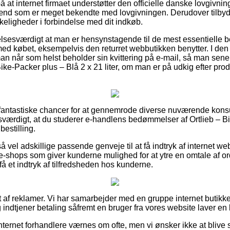
på at internet firmaet understøtter den officielle danske lovgivn
ænd som er meget bekendte med lovgivningen. Derudover tilbydes
keligheder i forbindelse med dit indkøb.
lelsesværdigt at man er hensynstagende til de mest essentielle 
med købet, eksempelvis den returret webbutikken benytter. I d
n når som helst beholder sin kvittering på e-mail, så man sen
Bike-Packer plus – Blå 2 x 21 liter, om man er på udkig efter prod
ret fantastiske chancer for at gennemrode diverse nuværende k
esværdigt, at du studerer e-handlens bedømmelser af Ortlieb – B
bestilling.
å vel adskillige passende genveje til at få indtryk af internet
-shops som giver kunderne mulighed for at ytre en omtale af ord
t få et indtryk af tilfredsheden hos kunderne.
t af reklamer. Vi har samarbejder med en gruppe internet butikke
 indtjener betaling såfremt en bruger fra vores website laver en b
ternet forhandlere værnes om ofte, men vi ønsker ikke at blive sti