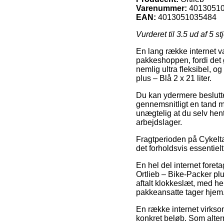
Varenummer:
4013051
EAN:
4013051035484
Vurderet til
3.5
ud af 5 st
En lang række internet v
pakkeshoppen, fordi det g
nemlig ultra fleksibel, o
plus – Blå 2 x 21 liter.
Du kan ydermere beslutte d
gennemsnitligt en tand m
unægtelig at du selv hen
arbejdslager.
Fragtperioden på Cykeltask
det forholdsvis essentiel
En hel del internet foret
Ortlieb – Bike-Packer plu
aftalt klokkeslæt, med he
pakkeansatte tager hjem
En række internet virksom
konkret beløb. Som altern