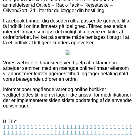
anmeldelser af Ortlieb – Rack-Pack – Rejsetaske –
Oliven/Sort- 24 Liter før du lægger din bestilling.
Facebook bringer dig desuden ultra passende genveje til at
få indblik i online firmaets pålidelighed. Tilmed ses endda
internet firmaer som gør det muligt at aflevere en kritik af
ordreforløbet, hvilket på samme måde bør tages i brug til at
få et indtryk af tidligere kunders oplevelser.
Vores website er finansieret ved hjælp af reklamer. Vi
arbejder sammen med en mængde online firmaer eftersom
vi annoncerer forretningernes tilbud, og tager betaling ifald
vores besøgende udfører en ordre.
Informationer angående varer og online butikker
vedligeholdes tit, men vi tager ikke ansvar for modifikationer
der er implementeret siden sidste opdatering af de anvendte
oplysninger.
BITLY:
1
1
1
1
1
1
1
1
1
1
1
1
1
1
1
1
1
1
1
1
1
1
1
1
1
1
1
1
1
1
1
1
1
1
1
1
1
1
1
1
1
1
1
1
1
1
1
1
1
1
1
1
1
1
1
1
1
1
1
1
1
1
1
1
1
1