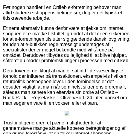
Før nogen handler i en Ortlieb e-forretning behøver man
altid studere e-shoppens betingelser, dog er det typisk et
tidskrævende arbejde.
Et nemt alternativ kunne derfor være at tjekke om internet
shoppen er e-mærke tilsluttet, grundet at det er en sikkerhed
for at e-forretningen tilslutter sig gældende dansk lovgivning,
foruden at e-butikken regelmæssigt undersøges af
specialister der er meget bekendte med vilkårene på
området. Derudover tilbydes du lejlighed til at blive hjulpet,
såfremt du møder problemstillinger i processen med dit køb.
Derudover er det klogt at man er sat ind i de væsentligste
forhold der influerer på transaktionen, eksempelvis hvilken
returpolitik netshoppen lover. I den forbindelse er det
desuden vigtigt, at man når som helst sikrer ens ordremail,
således man senere kan eftervise sin ordre af Ortlieb –
Rack-Pack – Rejsetaske – Oliven/Sort- 24 Liter, uanset om
man søger en vare til en voksen eller et barn.
Trustpilot genererer ret pæne muligheder for at
gennemstøve mange aktuelle køberes betragtninger og af
den grund foreslår vi, at du tolker internet shoppens