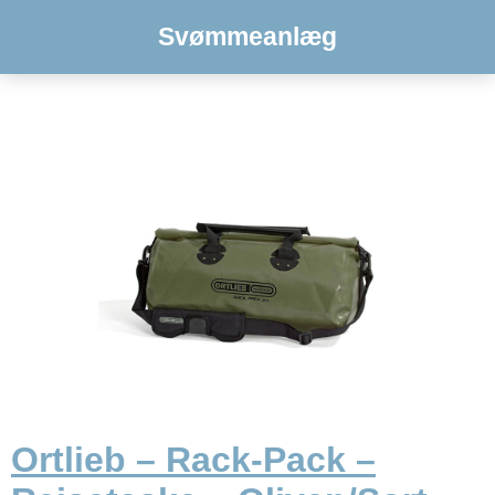
Svømmeanlæg
Ortlieb – Rack-Pack –