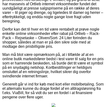
har massevis af Ortlieb internet virksomheder fundet det
uundgåeligt at presse salgspriserne på en række af deres
varer – til piger og drenge, og ligeledes til damer og herrer –
eftertrykkeligt, og endda nogle gange love fragt uden
beregning.
Derfor kan det til hver en tid være rentabelt at prøve nogle
enkelte online virksomheder efter rabat på Ortlieb – Rack-
Pack – Rejsetaske – Oliven/Sort- 24 Liter forinden du
shopper, således at man er på den sikre side med at
modtage den prisbilligste pris.
Man må blot være opmærksom på, at i tilfælde af at en
online butik markedsfører bedst i test varer til salg for en pris
som er hamrende beskeden, så burde det tit være et symbol
på en snydagtig netshop. Kortbestillinger er heldigvis
omsluttet af en retningslinje, hvilket sikrer dig overfor
svindlende internet firmaer.
Generelt går vi ind for køb med kort eller mobilbetaling. Som
et alternativ kunne du drage fordel af en afdragsløsning fra
f.eks. ViaBill, for så vidt du ser en fordel i at finansiere
pengene over flere uger.