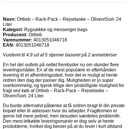
Navn:
Ortlieb – Rack-Pack – Rejsetaske – Oliven/Sort- 24
Liter
Kategori:
Rygsække og messenger bags
Producent:
Ortlieb
Varenummer:
4013051046718
EAN:
4013051046718
Vurderet til
4.9
ud af 5 stjerner baseret på
2
anmeldelser
En hel del outlets på nettet frembyder nu om stunder flere
leveringsmåder. En af de mest populære er efterhånden
levering til et afhentningssted, hvor det er muligt at hente
ordren den dag der passer dig. Muligheden er jo super
overkommelig, og typisk tillige den prisbilligste mulighed for
fragt ved køb af Ortlieb – Rack-Pack – Rejsetaske –
Oliven/Sort- 24 Liter.
Du burde alternativt påtænke at få ordren bragt til din private
bopæl eller til adressen hvor du arbejder. Fragtformen er
gerne lidt mere pebret, men desuden særdeles problemfri.
Den mest letkøbte leveringsmanér er dog selv at hente
produkterne, hvilket dog beroer på at du lever i kort afstand