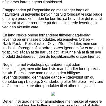
af internet forretningens tilholdssted.
Fragtperioden på Rygsække og messenger bags er
naturligvis usædvanlig betydningsfuld forudsat vi skal bruge
dine nye produkter inden for kort tid, så herved er det relativt
relevant at vi ser nærmere på den estimerede leveringstid
ved den aktuelle vare.
En lang række online forhandlere tilbyder dag-til-dag
levering på en masse produkter, eksempelvis Ortlieb –
Rack-Pack – Rejsetaske – Oliven/Sort- 24 Liter, men som
trods alt afhænger af at ordren køres igennem før et nøjagtigt
tidspunkt, sådan at de har udsigt til at kunne nå at få dit nye
produkt distribueret inden de logistikansatte drager hjemad.
Nogle internet webshops garanterer fragt uden
omkostninger, men ofte kun hvis man handler for et præcist
beløb. Ellers kunne man udse dig den billigste
leveringsløsning, der mange gange – ligegyldigt om du
opholder sig i Esbjerg, Skanderborg eller Gilleleje – vil være
at få dem til at køre dine produkter til et afhentningssted.
Det er i høj grad nemt for almindelige mennesker at vurdere
prisniveauet hos forskellige e-firmaer, og på grund af dette