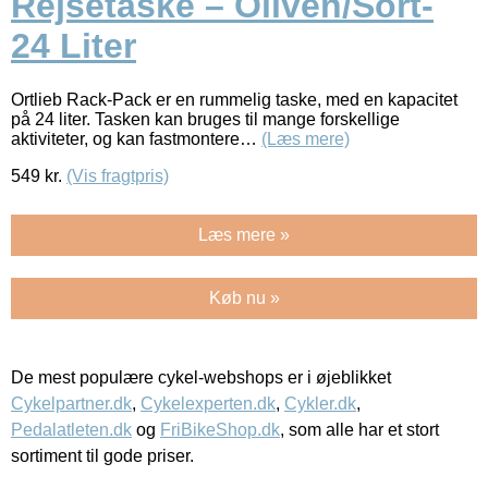
Rejsetaske – Oliven/Sort-
24 Liter
Ortlieb Rack-Pack er en rummelig taske, med en kapacitet
på 24 liter. Tasken kan bruges til mange forskellige
aktiviteter, og kan fastmontere…
(Læs mere)
549
kr.
(Vis fragtpris)
Læs mere »
Køb nu »
De mest populære cykel-webshops er i øjeblikket
Cykelpartner.dk
,
Cykelexperten.dk
,
Cykler.dk
,
Pedalatleten.dk
og
FriBikeShop.dk
, som alle har et stort
sortiment til gode priser.