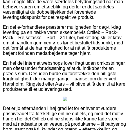
kan i nogle tilfælde være særdeles betydningsfuld når man
behøver varen om et øjeblik, og derfor er det særdeles
væsentligt at du dobbelttjekker det forventede
leveringstidspunkt for det respektive produkt.
En del e-forhandlere præsterer muligheden for dag-til-dag
levering på en række varer, eksempelvis Ortlieb – Rack-
Pack – Rejsetaske – Sort – 24 Liter, hvilket dog stiller krav
om at handlen gemmenføres før et besluttet tidspunkt, med
det formål at de har mulighed for at nå at få produkterne
betjent forinden medarbejderne tager hjem.
En hel del internet webshops lover fragt uden omkostninger,
men oftest under forudsætning af at du indkøber for en
præcis sum. Desuden burde du foretrække den billigste
fragtmulighed, der mange gange – uanset om du er ved
Hørsholm, Ringsted eller Aars – vil blive at få dem til at køre
produkterne til et udleveringssted.
Det er jo efterhånden i høj grad let for enhver at vurdere
prisniveauet fra forskellige online outlets, og med det motiv
har en hel del Ortlieb online shops ikke kunne lade være
med at nedsætte prisniveauet på produkterne – til babyer og
børn, samt også til kvinder og mænd – eftertrykkeligt, og