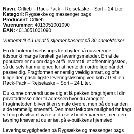
Navn:
Ortlieb – Rack-Pack – Rejsetaske – Sort – 24 Liter
Kategori:
Rygsække og messenger bags
Producent:
Ortlieb
Varenummer:
4013051001090
EAN:
4013051001090
Vurderet til
4.1
ud af 5 stjerner baseret på
36
anmeldelser
En del internet webshops frembyder på nuværende
tidspunkt mange forskellige leveringsmetoder. En af de
populære er nu om dage at få leveret til et afhentningssted,
så du selv har mulighed for at hente din ordre lige når det
passer dig. Fragtformen er nemlig vældig smart, og ofte
tillige den prisbilligste leveringsløsning ved køb af Ortlieb –
Rack-Pack – Rejsetaske – Sort – 24 Liter.
Du kunne omvendt udse dig at få pakken bragt hjem til din
privatadresse eller til adressen hvor du arbejder.
Fragtmetoden bliver tit en smule dyrere, men på den anden
side temmelig smertefri. Den mest letkøbte mulighed for fragt
vil dog utvivlsomt være at du selv henter varerne, men den
løsning kræver at du er tæt på e-butikkens hjemsted.
Leveringsdygtigheden på Rygsække og messenger bags