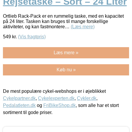
Rejsetaske – Sort – 24 Liter
Ortlieb Rack-Pack er en rummelig taske, med en kapacitet
på 24 liter. Tasken kan bruges til mange forskellige
aktiviteter, og kan fastmontere…
(Læs mere)
549
kr.
(Vis fragtpris)
Læs mere »
Køb nu »
De mest populære cykel-webshops er i øjeblikket
Cykelpartner.dk
,
Cykelexperten.dk
,
Cykler.dk
,
Pedalatleten.dk
og
FriBikeShop.dk
, som alle har et stort
sortiment til gode priser.