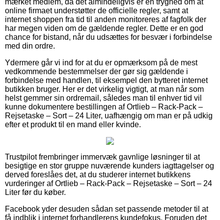
mærket medlem, da det almindeligvis er en tryghed om at
online firmaet understøtter de officielle regler, samt at
internet shoppen fra tid til anden monitoreres af fagfolk der
har megen viden om de gældende regler. Dette er en god
chance for bistand, når du udsættes for besvær i forbindelse
med din ordre.
Ydermere går vi ind for at du er opmærksom på de mest
vedkommende bestemmelser der gør sig gældende i
forbindelse med handlen, til eksempel den bytteret internet
butikken bruger. Her er det virkelig vigtigt, at man når som
helst gemmer sin ordremail, således man til enhver tid vil
kunne dokumentere bestillingen af Ortlieb – Rack-Pack –
Rejsetaske – Sort – 24 Liter, uafhængig om man er på udkig
efter et produkt til en mand eller kvinde.
Trustpilot frembringer immervæk gavnlige løsninger til at
besigtige en stor gruppe nuværende kunders iagttagelser og
derved foreslåes det, at du studerer internet butikkens
vurderinger af Ortlieb – Rack-Pack – Rejsetaske – Sort – 24
Liter før du køber.
Facebook yder desuden sådan set passende metoder til at
få indblik i internet forhandlerens kundefokus. Foruden det