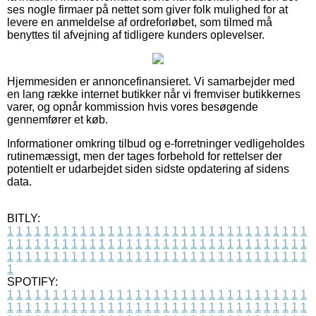
ses nogle firmaer på nettet som giver folk mulighed for at
levere en anmeldelse af ordreforløbet, som tilmed må
benyttes til afvejning af tidligere kunders oplevelser.
Hjemmesiden er annoncefinansieret. Vi samarbejder med
en lang række internet butikker når vi fremviser butikkernes
varer, og opnår kommission hvis vores besøgende
gennemfører et køb.
Informationer omkring tilbud og e-forretninger vedligeholdes
rutinemæssigt, men der tages forbehold for rettelser der
potentielt er udarbejdet siden sidste opdatering af sidens
data.
BITLY:
1
1
1
1
1
1
1
1
1
1
1
1
1
1
1
1
1
1
1
1
1
1
1
1
1
1
1
1
1
1
1
1
1
1
1
1
1
1
1
1
1
1
1
1
1
1
1
1
1
1
1
1
1
1
1
1
1
1
1
1
1
1
1
1
1
1
1
1
1
1
1
1
1
1
1
1
1
1
1
1
1
1
1
1
1
1
1
1
1
1
1
1
1
1
1
1
1
1
1
1
SPOTIFY:
1
1
1
1
1
1
1
1
1
1
1
1
1
1
1
1
1
1
1
1
1
1
1
1
1
1
1
1
1
1
1
1
1
1
1
1
1
1
1
1
1
1
1
1
1
1
1
1
1
1
1
1
1
1
1
1
1
1
1
1
1
1
1
1
1
1